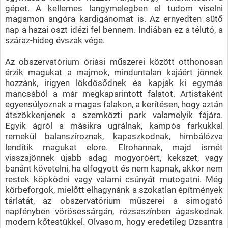
gépet. A kellemes langymelegben el tudom viselni
magamon angóra kardigánomat is. Az ernyedten sütő
nap a hazai oszt idézi fel bennem. Indiában ez a télutó, a
száraz-hideg évszak vége.
Az obszervatórium óriási műszerei között otthonosan
érzik magukat a majmok, minduntalan kajáért jönnek
hozzánk, irigyen lökdösődnek és kapják ki egymás
mancsából a már megkaparintott falatot. Artistaként
egyensúlyoznak a magas falakon, a kerítésen, hogy aztán
átszökkenjenek a szemközti park valamelyik fájára.
Egyik ágról a másikra ugrálnak, kampós farkukkal
remekül balanszíroznak, kapaszkodnak, himbálózva
lendítik magukat elore. Elrohannak, majd ismét
visszajönnek újabb adag mogyoróért, kekszet, vagy
banánt követelni, ha elfogyott és nem kapnak, akkor nem
restek köpködni vagy valami csúnyát mutogatni. Még
körbeforgok, mielőtt elhagynánk a szokatlan építmények
tárlatát, az obszervatórium műszerei a simogató
napfényben vörösessárgán, rózsaszínben ágaskodnak
modern kőtestükkel. Olvasom, hogy eredetileg Dzsantra