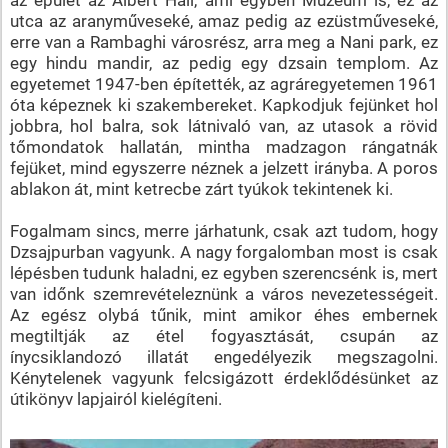
utca az aranyműveseké, amaz pedig az ezüstműveseké,
erre van a Rambaghi városrész, arra meg a Nani park, ez
egy hindu mandir, az pedig egy dzsain templom. Az
egyetemet 1947-ben építették, az agráregyetemen 1961
óta képeznek ki szakembereket. Kapkodjuk fejünket hol
jobbra, hol balra, sok látnivaló van, az utasok a rövid
tőmondatok hallatán, mintha madzagon rángatnák
fejüket, mind egyszerre néznek a jelzett irányba. A poros
ablakon át, mint ketrecbe zárt tyúkok tekintenek ki.
Fogalmam sincs, merre járhatunk, csak azt tudom, hogy
Dzsajpurban vagyunk. A nagy forgalomban most is csak
lépésben tudunk haladni, ez egyben szerencsénk is, mert
van időnk szemrevételeznünk a város nevezetességeit.
Az egész olybá tűnik, mint amikor éhes embernek
megtiltják az étel fogyasztását, csupán az
ínycsiklandozó illatát engedélyezik megszagolni.
Kénytelenek vagyunk felcsigázott érdeklődésünket az
útikönyv lapjairól kielégíteni.