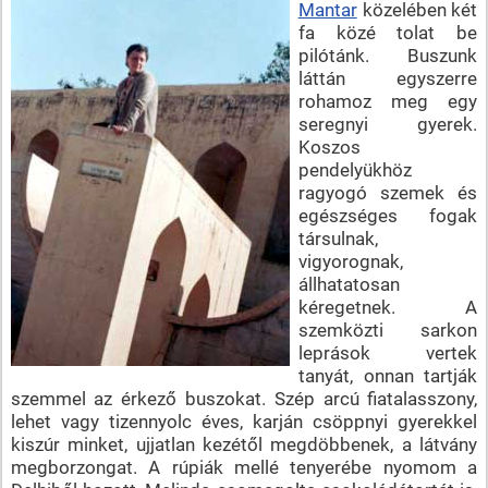
Mantar
közelében két
fa közé tolat be
pilótánk. Buszunk
láttán egyszerre
rohamoz meg egy
seregnyi gyerek.
Koszos
pendelyükhöz
ragyogó szemek és
egészséges fogak
társulnak,
vigyorognak,
állhatatosan
kéregetnek. A
szemközti sarkon
leprások vertek
tanyát, onnan tartják
szemmel az érkező buszokat. Szép arcú fiatalasszony,
lehet vagy tizennyolc éves, karján csöppnyi gyerekkel
kiszúr minket, ujjatlan kezétől megdöbbenek, a látvány
megborzongat. A rúpiák mellé tenyerébe nyomom a