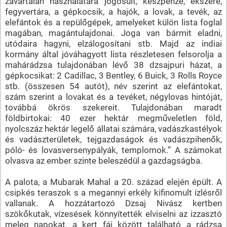
zavartalan használatára jogosult, készpénze, ékszere,
fegyvertára, a gépkocsik, a hajók, a lovak, a tevék, az
elefántok és a repülőgépek, amelyeket külön lista foglal
magában, magántulajdonai. Joga van bármit eladni,
utódaira hagyni, elzálogosítani stb. Majd az indiai
kormány által jóváhagyott lista részletesen felsorolja a
mahárádzsa tulajdonában lévő 38 dzsajpuri házat, a
gépkocsikat: 2 Cadillac, 3 Bentley, 6 Buick, 3 Rolls Royce
stb. (összesen 54 autót), név szerint az elefántokat,
szám szerint a lovakat és a tevéket, négylovas hintóját,
továbbá ökrös szekereit. Tulajdonában maradt
földbirtokai: 40 ezer hektár megműveletlen föld,
nyolcszáz hektár legelő állatai számára, vadászkastélyok
és vadászterületek, tejgazdaságok és vadászpihenők,
póló- és lovasversenypályák, templomok.” A számokat
olvasva az ember szinte beleszédül a gazdagságba.
A palota, a Mubarak Mahal a 20. század elején épült. A
csipkés teraszok s a megannyi erkély kifinomult ízlésről
vallanak. A hozzátartozó Dzsaj Nivász kertben
szökőkutak, vízesések könnyítették elviselni az izzasztó
meleg napokat, a kert fái között található a rádzsa