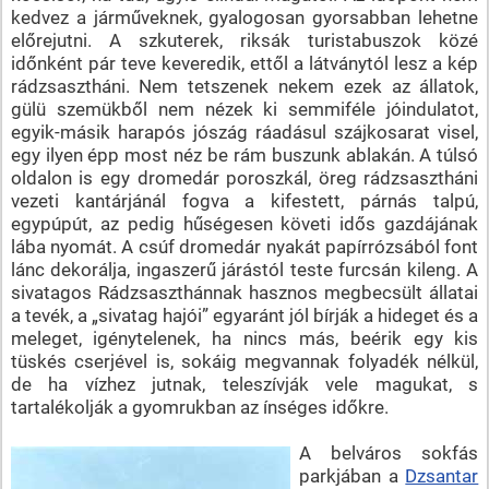
kedvez a járműveknek, gyalogosan gyorsabban lehetne
előrejutni. A szkuterek, riksák turistabuszok közé
időnként pár teve keveredik, ettől a látványtól lesz a kép
rádzsasztháni. Nem tetszenek nekem ezek az állatok,
gülü szemükből nem nézek ki semmiféle jóindulatot,
egyik-másik harapós jószág ráadásul szájkosarat visel,
egy ilyen épp most néz be rám buszunk ablakán. A túlsó
oldalon is egy dromedár poroszkál, öreg rádzsasztháni
vezeti kantárjánál fogva a kifestett, párnás talpú,
egypúpút, az pedig hűségesen követi idős gazdájának
lába nyomát. A csúf dromedár nyakát papírrózsából font
lánc dekorálja, ingaszerű járástól teste furcsán kileng. A
sivatagos Rádzsaszthánnak hasznos megbecsült állatai
a tevék, a „sivatag hajói” egyaránt jól bírják a hideget és a
meleget, igénytelenek, ha nincs más, beérik egy kis
tüskés cserjével is, sokáig megvannak folyadék nélkül,
de ha vízhez jutnak, teleszívják vele magukat, s
tartalékolják a gyomrukban az ínséges időkre.
A belváros sokfás
parkjában a
Dzsantar