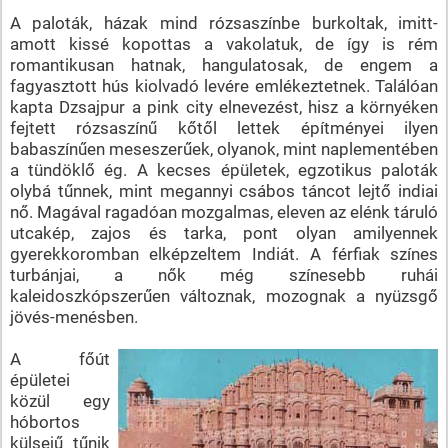
A paloták, házak mind rózsaszínbe burkoltak, imitt-
amott kissé kopottas a vakolatuk, de így is rém
romantikusan hatnak, hangulatosak, de engem a
fagyasztott hús kiolvadó levére emlékeztetnek. Találóan
kapta Dzsajpur a pink city elnevezést, hisz a környéken
fejtett rózsaszínű kőtől lettek építményei ilyen
babaszínűen meseszerűek, olyanok, mint naplementében
a tündöklő ég. A kecses épületek, egzotikus paloták
olybá tűnnek, mint megannyi csábos táncot lejtő indiai
nő. Magával ragadóan mozgalmas, eleven az elénk táruló
utcakép, zajos és tarka, pont olyan amilyennek
gyerekkoromban elképzeltem Indiát. A férfiak színes
turbánjai, a nők még színesebb ruhái
kaleidoszkópszerűen változnak, mozognak a nyüzsgő
jövés-menésben.
A főút
épületei
közül egy
hóbortos
külsejű tűnik