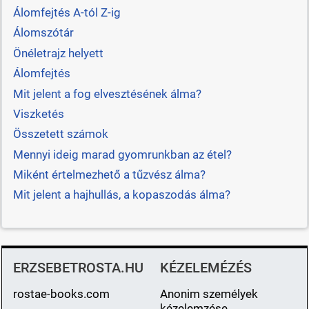
Álomfejtés A-tól Z-ig
Álomszótár
Önéletrajz helyett
Álomfejtés
Mit jelent a fog elvesztésének álma?
Viszketés
Összetett számok
Mennyi ideig marad gyomrunkban az étel?
Miként értelmezhető a tűzvész álma?
Mit jelent a hajhullás, a kopaszodás álma?
ERZSEBETROSTA.HU
KÉZELEMÉZÉS
rostae-books.com
Anonim személyek
kézelemzése