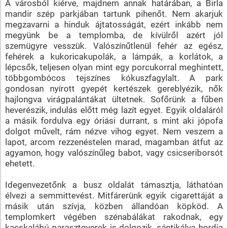
A városból kiérve, majdnem annak határában, a Birla
mandir szép parkjában tartunk pihenőt. Nem akarjuk
megzavarni a hinduk ájtatosságát, ezért inkább nem
megyünk be a templomba, de kívülről azért jól
szemügyre vesszük. Valószínűtlenül fehér az egész,
fehérek a kukoricakupolák, a lámpák, a korlátok, a
lépcsők, teljesen olyan mint egy porcukorral meghintett,
többgombócos tejszínes kókuszfagylalt. A park
gondosan nyírott gyepét kertészek gereblyézik, nők
hajlongva virágpalántákat ültetnek. Sofőrünk a fűben
heverészik, indulás előtt még lazít egyet. Egyik oldaláról
a másik fordulva egy óriási durrant, s mint aki jópofa
dolgot művelt, rám nézve vihog egyet. Nem veszem a
lapot, arcom rezzenéstelen marad, magamban átfut az
agyamon, hogy valószínűleg babot, vagy csicseriborsót
ehetett.
Idegenvezetőnk a busz oldalát támasztja, láthatóan
élvezi a semmittevést. Mitfárerünk egyik cigarettáját a
másik után szívja, közben állandóan köpköd. A
templomkert végében szénabálákat rakodnak, egy
kacskalábú parasztgyerek is dolgozik, sántikálva hordja