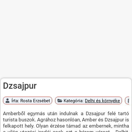
Dzsajpur
Írta:
Rosta Erzsébet
Kategória:
Delhi és környéke
Amberből egymás után indulnak a Dzsajpur felé tartó
turista buszok. Agrához hasonlóan, Amber és Dzsajpur is
felkapott hely. Olyan érzése támad az embernek, mintha
a világ utazási irodái csak ezt a három várost - Delhit,