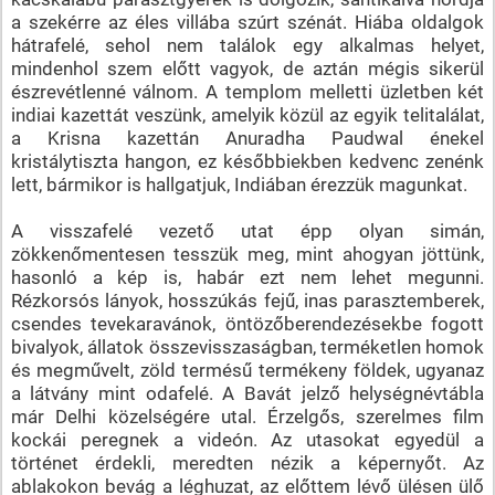
a szekérre az éles villába szúrt szénát. Hiába oldalgok
hátrafelé, sehol nem találok egy alkalmas helyet,
mindenhol szem előtt vagyok, de aztán mégis sikerül
észrevétlenné válnom. A templom melletti üzletben két
indiai kazettát veszünk, amelyik közül az egyik telitalálat,
a Krisna kazettán Anuradha Paudwal énekel
kristálytiszta hangon, ez későbbiekben kedvenc zenénk
lett, bármikor is hallgatjuk, Indiában érezzük magunkat.
A visszafelé vezető utat épp olyan simán,
zökkenőmentesen tesszük meg, mint ahogyan jöttünk,
hasonló a kép is, habár ezt nem lehet megunni.
Rézkorsós lányok, hosszúkás fejű, inas parasztemberek,
csendes tevekaravánok, öntözőberendezésekbe fogott
bivalyok, állatok összevisszaságban, terméketlen homok
és megművelt, zöld termésű termékeny földek, ugyanaz
a látvány mint odafelé. A Bavát jelző helységnévtábla
már Delhi közelségére utal. Érzelgős, szerelmes film
kockái peregnek a videón. Az utasokat egyedül a
történet érdekli, meredten nézik a képernyőt. Az
ablakokon bevág a léghuzat, az előttem lévő ülésen ülő