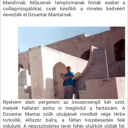
Mandirnak, Műszerek templomának hívták ezeket a
csillagvizsgálókat, csak később a rímelés kedvéért
nevezték el Dzsantar Mantarnak.
Nyelvem alatt pergetem az összecsengő két szót,
melyek hallatán azóta is meglódul a fantáziám. A
Dzsantar Mantar szűk utcájának mindkét vége térbe
torkollik, először balra, a fátlan kiszélesedés felé
indulunk. A négyszögletes teret fehér stukkók oldják fel,