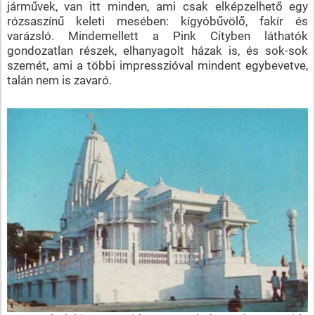
járművek, van itt minden, ami csak elképzelhető egy
rózsaszínű keleti mesében: kígyóbűvölő, fakír és
varázsló. Mindemellett a Pink Cityben láthatók
gondozatlan részek, elhanyagolt házak is, és sok-sok
szemét, ami a többi impresszióval mindent egybevetve,
talán nem is zavaró.