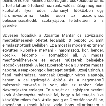
Delhiből hozott, Melinda csomagolta csokoládétortát is,
a torta láttán értetlenül néz ránk, valószínűleg még nem
kaphatott ilyen édes adományt. Időközben egy
háromévesforma kisfiú oson az asszonyhoz,
belecsimpaszkodik szoknyájába, feltehetően ő is
gyereke.
Szívesen fogadjuk a Dzsantar Mantar csillagvizsgáló
megtekintésének ötletét, legalább itt bepótoljuk, amit
elmulasztottunk Delhiben. Ez a most is modern építmény
együttes különféle mértani - háromszög, kör, henger,
körcikk, félgömb - formákból áll. A magas
megfigyelőhelyekre és egyes műszerek belsejébe
lépcsők vezetnek. A legszuperebbnek a 30 méter magas
napórát, a Napkorongok hercegét tartják. Dzsaj Szingh, a
fiatal mahárádzsa, nemcsak Dzsajpur város alapítója,
hanem a csillagvizsgáló építője és a nagyméretű
műszerek tervezője is volt, akit az utókor Kelet
Newtonjaként emleget. Én a saját csillagképem szerinti
Ikrek építményére mászok fel, hogy a fal tetején ülve
készüljön rólam fotó, Attila pedig az Oroszlánhoz áll be,
egymásba kulcsolt kézzel várja, hogy elkattintsam a