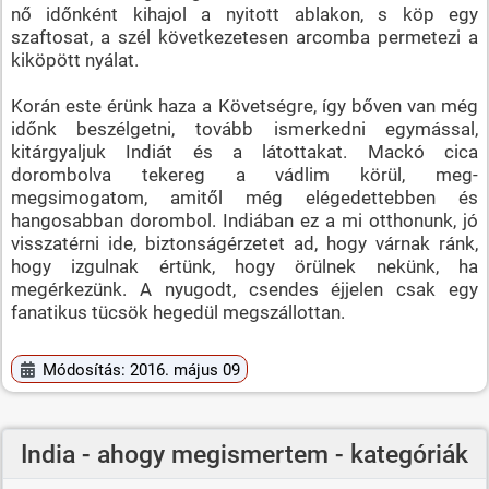
nő időnként kihajol a nyitott ablakon, s köp egy
szaftosat, a szél következetesen arcomba permetezi a
kiköpött nyálat.
Korán este érünk haza a Követségre, így bőven van még
időnk beszélgetni, tovább ismerkedni egymással,
kitárgyaljuk Indiát és a látottakat. Mackó cica
dorombolva tekereg a vádlim körül, meg-
megsimogatom, amitől még elégedettebben és
hangosabban dorombol. Indiában ez a mi otthonunk, jó
visszatérni ide, biztonságérzetet ad, hogy várnak ránk,
hogy izgulnak értünk, hogy örülnek nekünk, ha
megérkezünk. A nyugodt, csendes éjjelen csak egy
fanatikus tücsök hegedül megszállottan.
Módosítás: 2016. május 09
India - ahogy megismertem - kategóriák