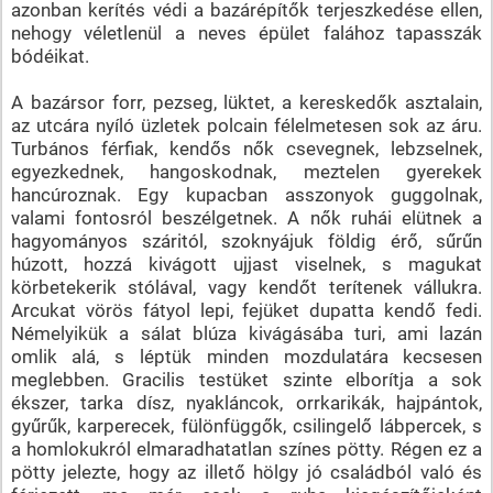
azonban kerítés védi a bazárépítők terjeszkedése ellen,
nehogy véletlenül a neves épület falához tapasszák
bódéikat.
A bazársor forr, pezseg, lüktet, a kereskedők asztalain,
az utcára nyíló üzletek polcain félelmetesen sok az áru.
Turbános férfiak, kendős nők csevegnek, lebzselnek,
egyezkednek, hangoskodnak, meztelen gyerekek
hancúroznak. Egy kupacban asszonyok guggolnak,
valami fontosról beszélgetnek. A nők ruhái elütnek a
hagyományos száritól, szoknyájuk földig érő, sűrűn
húzott, hozzá kivágott ujjast viselnek, s magukat
körbetekerik stólával, vagy kendőt terítenek vállukra.
Arcukat vörös fátyol lepi, fejüket dupatta kendő fedi.
Némelyikük a sálat blúza kivágásába turi, ami lazán
omlik alá, s léptük minden mozdulatára kecsesen
meglebben. Gracilis testüket szinte elborítja a sok
ékszer, tarka dísz, nyakláncok, orrkarikák, hajpántok,
gyűrűk, karperecek, fülönfüggők, csilingelő lábpercek, s
a homlokukról elmaradhatatlan színes pötty. Régen ez a
pötty jelezte, hogy az illető hölgy jó családból való és