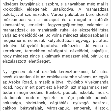
hűséges kutyájának a szobra, s a tavakban még mai is
krokodilok éldegélnek lustálkodva. A mahárádzsa
palotájával szomszédos Városi palotában berendezett
múzeumban van a rádzsput és a mogul miniatúrák
kincsestára, emellett fegyvergyűjtemény, valamint a
maharadzsák és maháránik ruha- és ékszerkiállítása
várja az érdeklődőket. Jó volna mindezt alaposabban is
megismerni, nemcsak kutyafuttában egy-egy palotára
tekintve könyvből kipótolva elképzelni. Jó volna a
kertekben, termekben sétálgatni, nézelődni, sajnáljuk,
hogy mindezt nincs alkalmunk megszemlélni, bánjuk az
elszalasztott lehetőséget.
Nyílegyenes utakat szelünk keresztbe-kasul, két utca
nevét akaratlanul is az emlékezetembe vésem, az egyik
az Asóka Road, a másik a jóval rövidebb Vivekananda
Road, hogy miért pont ezt a kettőt, azt magamnak sem
tudom megmondani. Bankok, posták, iskolák, mozik,
stadionok modern épületei s régi paloták patinás
sokasága, hirdetések, cégtáblák, nyüzsgő bazárok,
cakkos bástyafalak, városkapuk, emberek, állatok,