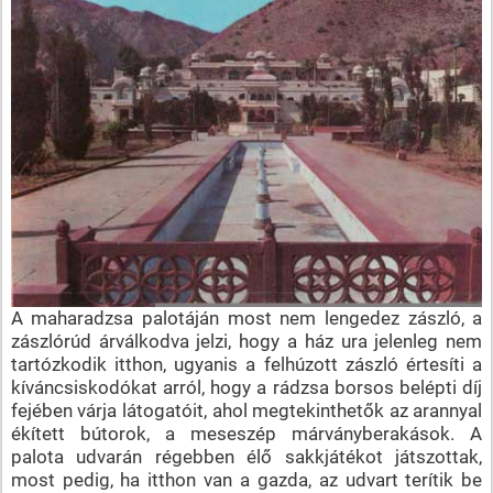
A maharadzsa palotáján most nem lengedez zászló, a
zászlórúd árválkodva jelzi, hogy a ház ura jelenleg nem
tartózkodik itthon, ugyanis a felhúzott zászló értesíti a
kíváncsiskodókat arról, hogy a rádzsa borsos belépti díj
fejében várja látogatóit, ahol megtekinthetők az arannyal
ékített bútorok, a meseszép márványberakások. A
palota udvarán régebben élő sakkjátékot játszottak,
most pedig, ha itthon van a gazda, az udvart terítik be