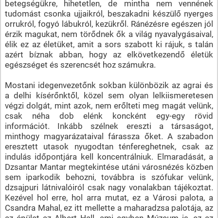
betegségükre, hihetetlen, de mintha nem vennének
tudomást csonka ujjaikról, beszakadni készülő nyerges
orrukról, fogyó lábukról, kezükről. Ránézésre egészen jól
érzik magukat, nem törődnek ők a világ nyavalygásaival,
élik ez az életüket, amit a sors szabott ki rájuk, s talán
azért bíznak abban, hogy az elkövetkezendő életük
egészséget és szerencsét hoz számukra.
Mostani idegenvezetőnk sokban különbözik az agrai és
a delhi kísérőnktől, közel sem olyan lelkiismeretesen
végzi dolgát, mint azok, nem erőlteti meg magát velünk,
csak néha dob elénk koncként egy-egy rövid
információt. Inkább szélnek ereszti a társaságot,
minthogy magyarázataival fárassza őket. A szabadon
eresztett utasok nyugodtan ténfereghetnek, csak az
indulás időpontjára kell koncentrálniuk. Elmaradását, a
Dzsantar Mantar megtekintése utáni városnézés közben
sem iparkodik behozni, továbbra is szófukar velünk,
dzsajpuri látnivalóiról csak nagy vonalakban tájékoztat.
Kezével hol erre, hol arra mutat, ez a Városi palota, a
Csandra Mahal, ez itt mellette a maharadzsa palotája, az
az épület az Albert Hall, ami egyben Múzeum is, ez az