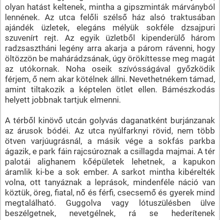
olyan hatást keltenek, mintha a gipszminták márványból
lennének. Az utca felőli szélső ház alsó traktusában
ajándék üzletek, elegáns mélyük sokféle dzsajpuri
szuvenírt rejt. Az egyik üzletből kipenderülő három
radzsasztháni legény arra akarja a párom rávenni, hogy
öltözzön be mahárádzsának, úgy örökíttesse meg magát
az utókornak. Noha oseik szívósságával győzködik
férjem, ő nem akar kötélnek állni. Nevethetnékem támad,
amint tiltakozik a képtelen ötlet ellen. Bámészkodás
helyett jobbnak tartjuk elmenni.
A térből kinövő utcán golyvás daganatként burjánzanak
az árusok bódéi. Az utca nyúlfarknyi rövid, nem több
ötven varjúugrásnál, a másik vége a sokfás parkba
ágazik, e park fáin rajcsúroznak a csillagda majmai. A tér
palotái alighanem kőépületek lehetnek, a kapukon
áramlik ki-be a sok ember. A sarkot mintha kibérelték
volna, ott tanyáznak a leprások, mindenféle náció van
köztük, öreg, fiatal, nő és férfi, csecsemő és gyerek mind
megtalálható. Guggolva vagy lótuszülésben ülve
beszélgetnek, nevetgélnek, rá se hederítenek