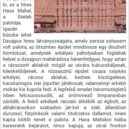
ki, ez a híres
Hava Mahal,
a Szelek
palotája.
Igazán
büszke lehet
Dzsajpur híres látványosságára, amely persze sohasem
volt palota, az ötszintes épület mindössze egy díszített
homlokzat, amelynek erkélyes páholyaiban foglaltak
helyet a dzsajpuri mahárádzsa háremhölgyei, hogy aztán
a rácsozott ablakok mögül az utcára kukucskáljanak,
kileskelődjenek. A rózsaszínű épület csupa csipkés
erkélyei, rácsos ablakai, kedves kiszögelései,
kacskaringós ívei jópofán játékosak, valamennyi erkélyt
mókás kis kupola fedi. A legfelső emelet háromszögletű
ívben felcsúcsosodik, az örömmező timpanonban
záródik. A felső erkélyek rácsain átkéklik az égbolt, az
ablakrácsokon szabadon jár-kel a szél, állandóan
duruzsol, fütyörészik valami titokzatos dallamot, innen
kapta költői nevét e palota. A Hava Mahalon hiába
keresnénk bejáratot, nincs kapuja, az utcai fronton