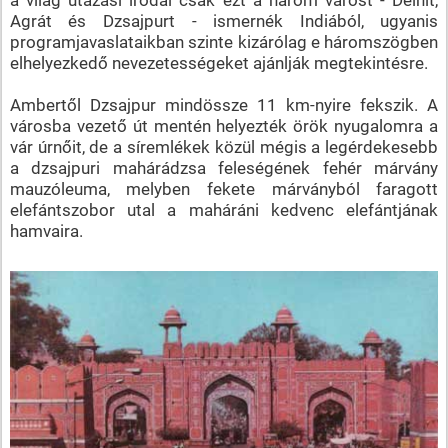
Agrát és Dzsajpurt - ismernék Indiából, ugyanis
programjavaslataikban szinte kizárólag e háromszögben
elhelyezkedő nevezetességeket ajánlják megtekintésre.
Ambertől Dzsajpur mindössze 11 km-nyire fekszik. A
városba vezető út mentén helyezték örök nyugalomra a
vár úrnőit, de a síremlékek közül mégis a legérdekesebb
a dzsajpuri mahárádzsa feleségének fehér márvány
mauzóleuma, melyben fekete márványból faragott
elefántszobor utal a maháráni kedvenc elefántjának
hamvaira.