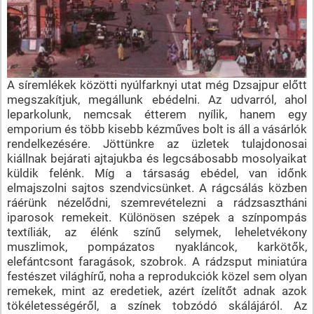
A síremlékek közötti nyúlfarknyi utat még Dzsajpur előtt
megszakítjuk, megállunk ebédelni. Az udvarról, ahol
leparkolunk, nemcsak étterem nyílik, hanem egy
emporium és több kisebb kézműves bolt is áll a vásárlók
rendelkezésére. Jöttünkre az üzletek tulajdonosai
kiállnak bejárati ajtajukba és legcsábosabb mosolyaikat
küldik felénk. Míg a társaság ebédel, van időnk
elmajszolni sajtos szendvicsünket. A rágcsálás közben
ráérünk nézelődni, szemrevételezni a rádzsasztháni
iparosok remekeit. Különösen szépek a színpompás
textíliák, az élénk színű selymek, leheletvékony
muszlimok, pompázatos nyakláncok, karkötők,
elefántcsont faragások, szobrok. A rádzsput miniatúra
festészet világhírű, noha a reprodukciók közel sem olyan
remekek, mint az eredetiek, azért ízelítőt adnak azok
tökéletességéről, a színek tobzódó skálájáról. Az