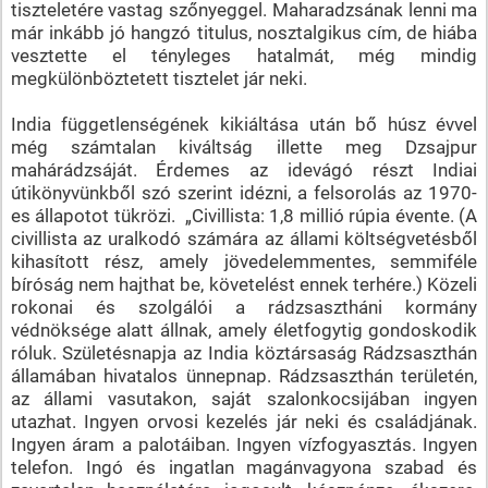
tiszteletére vastag szőnyeggel. Maharadzsának lenni ma
már inkább jó hangzó titulus, nosztalgikus cím, de hiába
vesztette el tényleges hatalmát, még mindig
megkülönböztetett tisztelet jár neki.
India függetlenségének kikiáltása után bő húsz évvel
még számtalan kiváltság illette meg Dzsajpur
mahárádzsáját. Érdemes az idevágó részt Indiai
útikönyvünkből szó szerint idézni, a felsorolás az 1970-
es állapotot tükrözi. „Civillista: 1,8 millió rúpia évente. (A
civillista az uralkodó számára az állami költségvetésből
kihasított rész, amely jövedelemmentes, semmiféle
bíróság nem hajthat be, követelést ennek terhére.) Közeli
rokonai és szolgálói a rádzsasztháni kormány
védnöksége alatt állnak, amely életfogytig gondoskodik
róluk. Születésnapja az India köztársaság Rádzsaszthán
államában hivatalos ünnepnap. Rádzsaszthán területén,
az állami vasutakon, saját szalonkocsijában ingyen
utazhat. Ingyen orvosi kezelés jár neki és családjának.
Ingyen áram a palotáiban. Ingyen vízfogyasztás. Ingyen
telefon. Ingó és ingatlan magánvagyona szabad és