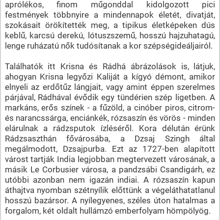
aprólékos, finom műgonddal kidolgozott pici
festmények többnyire a mindennapok életét, divatját,
szokásait örökítették meg, a tipikus életképeken dús
keblű, karcsú derekú, lótuszszemű, hosszú hajzuhatagú,
lenge ruházatú nők tudósítanak a kor szépségideáljairól.
Találhatók itt Krisna és Rádhá ábrázolások is, látjuk,
ahogyan Krisna legyőzi Kaliját a kígyó démont, amikor
elnyeli az erdőtűz lángjait, vagy amint éppen szerelmes
párjával, Rádhával évődik egy tündérien szép ligetben. A
markáns, erős színek - a fűzöld, a cinóber piros, citrom-
és narancssárga, enciánkék, rózsaszín és vörös - minden
elárulnak a rádzsputok ízléséről. Kora délután érünk
Rádzsaszthán fővárosába, a Dzsaj Szingh által
megálmodott, Dzsajpurba. Ezt az 1727-ben alapított
várost tartják India legjobban megtervezett városának, a
másik Le Corbusier városa, a pandzsábi Csandigárh, ez
utóbbi azonban nem igazán indiai. A rózsaszín kapun
áthajtva nyomban szétnyílik előttünk a végeláthatatlanul
hosszú bazársor. A nyílegyenes, széles úton hatalmas a
forgalom, két oldalt hullámzó emberfolyam hömpölyög.