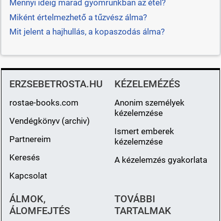
Mennyi ideig marad gyomrunkban az étel?
Miként értelmezhető a tűzvész álma?
Mit jelent a hajhullás, a kopaszodás álma?
ERZSEBETROSTA.HU
KÉZELEMÉZÉS
rostae-books.com
Anonim személyek
kézelemzése
Vendégkönyv (archiv)
Ismert emberek
Partnereim
kézelemzése
Keresés
A kézelemzés gyakorlata
Kapcsolat
ÁLMOK,
TOVÁBBI
ÁLOMFEJTÉS
TARTALMAK