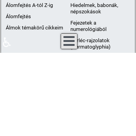
Álomfejtés A-tól Z-ig
Hiedelmek, babonák,
népszokások
Álomfejtés
Fejezetek a
Álmok témakörű cikkeim
numerológiából
♿
Bőrléc-rajzolatok
(Dermatoglyphia)
Fiziognómia -
karakterolvasás
Vegetáriánus és halas
ételek
Könyveim
Fotók
Ez a Mű a Creative Commons Nevezd meg! - Így add
tovább! 3.0 Unported
Licenc feltételeinek megfelelően
szabadon felhasználható.