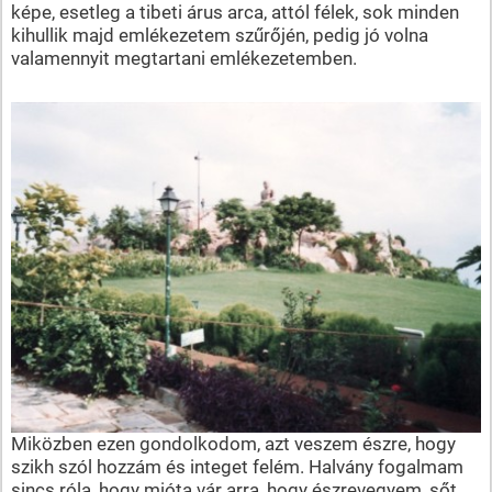
képe, esetleg a tibeti árus arca, attól félek, sok minden
kihullik majd emlékezetem szűrőjén, pedig jó volna
valamennyit megtartani emlékezetemben.
Miközben ezen gondolkodom, azt veszem észre, hogy
szikh szól hozzám és integet felém. Halvány fogalmam
sincs róla, hogy mióta vár arra, hogy észrevegyem, sőt