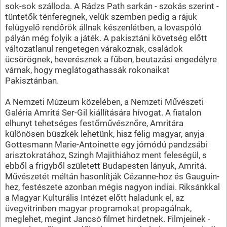
sok-sok szálloda. A Rádzs Path sarkán - szokás szerint -
tüntetők ténferegnek, velük szemben pedig a rájuk
felügyelő rendőrök állnak készenlétben, a lovaspóló
pályán még folyik a játék. A pakisztáni követség előtt
változatlanul rengetegen várakoznak, családok
ücsörögnek, heverésznek a fűben, beutazási engedélyre
várnak, hogy meglátogathassák rokonaikat
Pakisztánban.
A Nemzeti Múzeum közelében, a Nemzeti Művészeti
Galéria Amritá Ser-Gil kiállítására hívogat. A fiatalon
elhunyt tehetséges festőművésznőre, Amritára
különösen büszkék lehetünk, hisz félig magyar, anyja
Gottesmann Marie-Antoinette egy jómódú pandzsábi
arisztokratához, Szingh Majithiához ment feleségül, s
ebből a frigyből született Budapesten lányuk, Amritá.
Művészetét méltán hasonlítják Cézanne-hoz és Gauguin-
hez, festészete azonban mégis nagyon indiai. Riksánkkal
a Magyar Kulturális Intézet előtt haladunk el, az
üvegvitrinben magyar programokat propagálnak,
meglehet, megint Jancsó filmet hirdetnek. Filmjeinek -