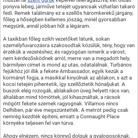
ponyva lebeg, járműve tetejét ugyancsak vízhatlan takaró
fedi. Remek találmány ez a szellős háromkerekű járgány,
főleg a hőségben kellemes jószág, minél gyorsabban
megyünk, annál jobban hűt a légáram.
A taxikban főleg szikh vezetőket látunk, sokan
személyfuvarozásra szakosodtak közülük, tény, hogy van
érzékük a vezetéshez, és ragyogóan ismerik a várost,
nem kérdezősködnek arról, merre van a megadott hely,
bármilyen címet is mond az utas, odatalálnak. Turbános
fejükhöz jól illik a fekete Ambassador, egyik kezük a
kormányt fogja, a másikkal kinyúlnak az ablakon, s azt a
kocsi tetején pihentetik, így szellőztetik hónaljukat. A
buszok elég rozogák, ablakaikon üveg helyett rács van,
általában mind tömöttek, jól kihasználtak, a rácsok
mögött fekete szemek ragyognak. Villamos nincs
Delhiben, pár éve megszüntették. A metrót pedig csak
nemrég kezdték építeni, emiatt a Connaught Place
környéke teljesen fel van túrva.
Ahogy elnézem, nincs könnyű dolguk a gyalogosoknak,