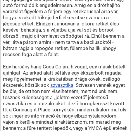
autó formálódik engedelmesen. Amíg én a dróthajlító
varázslót figyelem a férjem egy retekárusnál arra vár,
hogy a szakadt trikójú férfi elkészítse számára a
jégcsapretket. Elnézem, ahogyan a jókora retket éles
késével behasítja, s a vájatba ujjaival sót és borsot
dörzsöl, majd citromlevet csöpögtet rá. Elhűl bennem a
vér, látva párom amint - nem tartva a bacilusoktól -
bátran rágja a ropogós retket, fülembe hallik, ahogy
reccsen foga alatt a falat.
Egy harsány hang Coca Colára hívogat, egy másik bételt
ajánlgat. Az árkád alatt sétálva egy ékszerbolt ragadja
meg figyelmemet, a kirakatában drágakövek, csillogó
ékszerek, köztük sok
szvasztika
. Szívesen vennék egyet
belőle, de otthon nem viselhetném, mert nálunk nem
tesznek különbséget a „jólétre vezető” jelentésű
szvasztika és a borzalmakat idéző horogkereszt között.
Itt a Connaught Place környékén minden alkalommal oly
sok inger és információ ér, hogy elbizonytalanodom,
vajon sikerül-e mindezt elraktároznom, mi marad meg
bennem: a fűre terített lepedők, vagy a YMCA épületének