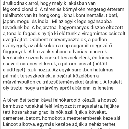
árulkodnak arról, hogy melyik lakásban van
légkondicionáló. A téren és környékén rengeteg étterem
található: van itt hongkongi, kínai, kontinentális, tibeti,
japán, mogul és indiai. Mi az egyik legelegánsabba
tévedünk be. A bejáratnál hagyományos díszbe öltözött
ajtónálló fogad, s nyitja ki előttünk a virágmintás csiszolt
üvegű ajtót. Odabent márványasztalok, a padlón
szőnyegek, az ablakokon a nap sugarait megszűrő
függönyök. A hozzánk suhanó udvarias pincérek
kérésünkre szendvicseket tesznek elénk, én frissen
csavart narancslét kérek, a párom lasszit (hűtött
aludttejet) iszik hozzá. Az egyik sarokban hatalmas
pálmák terjeszkednek, a bejárat közelében a
márványpulton cukrászsüteményeket árulnak. A toalett
oly tiszta, hogy a márványlapról akár enni is lehetne.
A téren ősi technikával felhőkarcoló készül, a hosszú
bambusz-rudakkal felállványozott magaslatra, fejükre
tett kosarakban gracilis nők szállítják a köveket,
cementet, betont, homokot a mesteremberek keze alá.
Láncot alkotva, egymás kezébe adják a nehéz terhet,