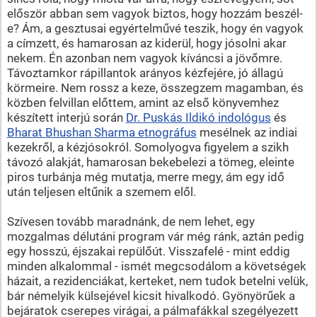
először abban sem vagyok biztos, hogy hozzám beszél-
e? Ám, a gesztusai egyértelművé teszik, hogy én vagyok
a címzett, és hamarosan az kiderül, hogy jósolni akar
nekem. Én azonban nem vagyok kíváncsi a jövőmre.
Távoztamkor rápillantok arányos kézfejére, jó állagú
körmeire. Nem rossz a keze, összegzem magamban, és
közben felvillan előttem, amint az első könyvemhez
készített interjú során
Dr. Puskás Ildikó indológus
és
Bharat Bhushan Sharma etnográfus
mesélnek az indiai
kezekről, a kézjósokról. Somolyogva figyelem a szikh
távozó alakját, hamarosan bekebelezi a tömeg, eleinte
piros turbánja még mutatja, merre megy, ám egy idő
után teljesen eltűnik a szemem elől.
Szívesen tovább maradnánk, de nem lehet, egy
mozgalmas délutáni program vár még ránk, aztán pedig
egy hosszú, éjszakai repülőút. Visszafelé - mint eddig
minden alkalommal - ismét megcsodálom a követségek
házait, a rezidenciákat, kerteket, nem tudok betelni velük,
bár némelyik külsejével kicsit hivalkodó. Gyönyörűek a
bejáratok cserepes virágai, a pálmafákkal szegélyezett