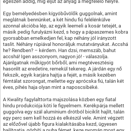
egészen addig, míg eljut az anyag a megfelelő helyre.
Egy bemélyedésben kígyóbűvölők guggolnak, amint
meglátnak bennünket, a két hindu fiú felélénkülve
azonnal akcióba lép, az egyik leemeli a kosár tetejét, a
másik pedig furulyázni kezd, s hogy a pápaszemes kobra
gyorsabban emelkedjen fel, kap néhány jól irányzott
taslit. Néhány rúpiával honoráljuk mutatványukat. Accshá
he? Rendben? – kérdem. Han dzsi, memszáb, bahut
accshá! Igen asszonyom, nagyon jó! - válaszolja.
Ajánlgatnak műkígyót bőrből, ami megtévesztésig
hasonlít az eredetire, remekül tekereg. A járdán egy nő
fekszik, egyik karjára hajtja a fejét, a másik kezében
fémtálat szorongat, mellette egy aprócska fiú, talán két
éves, pihés haja olyan mint a naposcsibéké.
A Kwality fagylalttorta majszolása közben egy fiatal
hindu produkciója köti le figyelmem. Kerékpárja mellett
guggolva egy szál alumínium drótból biciklit hajlít, talán
egy perc sem kell hozzá és elkészül vele. Amint végzett
az előzővel újabb figura kialakításába kezd, ügyesen
hajlítgatja, görbíti a puha fémet, keze nyomán most egy