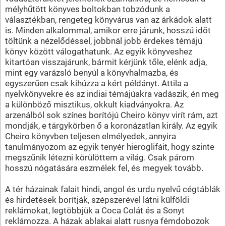
mélyhűtött könyves boltokban tobzódunk a
választékban, rengeteg könyvárus van az árkádok alatt
is. Minden alkalommal, amikor erre járunk, hosszú időt
töltünk a nézelődéssel, jobbnál jobb érdekes témájú
könyv között válogathatunk. Az egyik könyveshez
kitartóan visszajárunk, bármit kérjünk tőle, elénk adja,
mint egy varázsló benyúl a könyvhalmazba, és
egyszerűen csak kihúzza a kért példányt. Attila a
nyelvkönyvekre és az indiai témájúakra vadászik, én meg
a különböző misztikus, okkult kiadványokra. Az
arzenálból sok színes borítójú Cheiro könyv virít rám, azt
mondják, e tárgykörben ő a koronázatlan király. Az egyik
Cheiro könyvben teljesen elmélyedek, annyira
tanulmányozom az egyik tenyér hieroglifáit, hogy szinte
megszűnik létezni körülöttem a világ. Csak párom
hosszú nógatására eszmélek fel, és megyek tovább.
A tér házainak falait hindi, angol és urdu nyelvű cégtáblák
és hirdetések borítják, szépszerével látni külföldi
reklámokat, legtöbbjük a Coca Colát és a Sonyt
reklámozza. A házak ablakai alatt rusnya fémdobozok