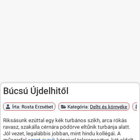
Búcsú Újdelhitől
Írta:
Rosta Erzsébet
Kategória:
Delhi és környéke
Riksásunk ezúttal egy kék turbános szikh, arca rókás
ravasz, szakálla cérnára pödörve eltűnik turbánja alatt.
Jól vezet, legalábbis jobban, mint hindu kollégái. A
műszerfal
szent guruk
képeivel teleragasztva, két oldalt