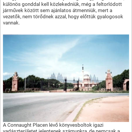
különös gonddal kell közlekedniük, még a feltorlódott
járművek között sem ajánlatos átmenniük, mert a
vezetők, nem törődnek azzal, hogy előttük gyalogosok
vannak.
A Connaught Placen lévő könyvesboltok igazi
vadászterületet jelentenek számunkra, de nemcsak a