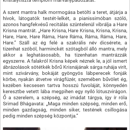
A szent mantra halk mormogása betölti a teret, átjárja a
hívok, látogatók testét-lelkét, a pianissimóban szóló,
azonos hangfekvésű recitálás szüntelenül vibrálja a Hare
Krisna mantrát. „Hare Krisna, Hare Krisna, Krisna, Krisna,
Hare, Hare, Hare Ráma, Hare Ráma, Ráma, Ráma, Hare,
Hare.” Száll az ég felé a szakrális név dicsérete, a
tizenhat szóból, harminckét szótagból álló mantra, mely
akkor a leghatásosabb, ha tizenhatan mantrázzák
egyszerre. A falakról Krisna képek néznek le, a jól ismert
ábrázolások sötétkék bőrű Krisnájának sárga ruhája virít,
mint szivárvány, bokáját gyöngyös lábperecek fonják
körbe, nyakán átvetve virágfüzér, szemében bűvölet ég,
kezében kecsesen tartva hosszú fuvoláját, könnyedén
keresztbe vetett lába megpihen egy nyíló lótuszvirágon.
Ő a szerelem, a szépség, az imádat tárgya, így ír róla
Srimad Bhágavata: „Maga minden szépség, minden erő,
minden gazdagság, minden siker, testének csillogása
pedig minden szépség központja.”