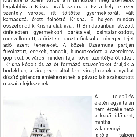
legalábbis a Krisna hívők számára. Ez a hely az ezer
szentély városa, itt töltötte gyermekkorát, vált
kamasszá, érett felnőtté Krisna. E helyen minden
összefonódik Krisna alakjával, itt Brindabanban játszott
önfeledten gyermekkori barátaival, csintalankodott,
rosszalkodott, s őrizte a pásztorfiúkkal a bőséges tejet
adó szent teheneket. A közeli Dzsamuna partján
fuvolázott, énekelt, táncolt, huncutkodott a szerelmes
gopikkal. A város minden fája, köve, szentélye őt idézi.
Krisna képeit és az őt formázó szuveníreket árulják a
bódékban, a virágosok által font virágfüzérek a nyakát
díszítő girlandra emlékeztetnek, a pávatollak szakasztott
másai a fejdíszének.
A település
életén egyáltalán
nem érzékelhető
a késői időpont,
mintha
valamennyi
lakója talpon