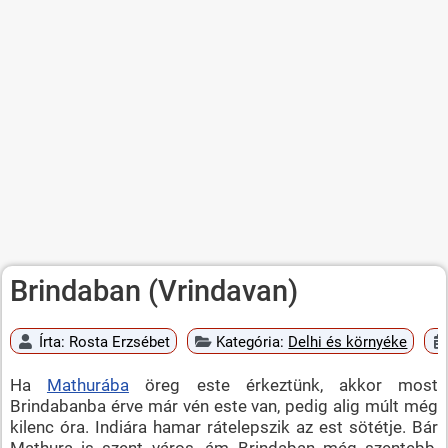
Brindaban (Vrindavan)
Írta:
Rosta Erzsébet
Kategória:
Delhi és környéke
Ha
Mathurába
öreg este érkeztünk, akkor most
Brindabanba érve már vén este van, pedig alig múlt még
kilenc óra. Indiára hamar rátelepszik az est sötétje. Bár
Mathura is szent város, ám Brindaban még szentebb,