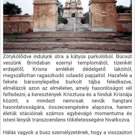
Zötykölődve indulunk útra a kátyús parkolóból. Búcsút
veszünk Brindaban ezernyi templomától, tizenkét
erdejétől, Krisna emlékét dédelgető lakóitól,
megszállottan ragaszkodó odaadó papjaitól. Hazafelé a
fekete bársonylepelbe burkolt tájba feledkezve,
elmélázok azon az elméleten, amely hasonlóságot vél
felfedezni, a keresztények Krisztusa és a hinduk Krisnája
között, s mindezt nemcsak nevük hangtani
hasonlatosságára, összecsengésére alapozva, hanem
életük stációinak számos egybevágó momentuma és
isteni lényük transzcendens tökéletességére hivatkozva.
Hálás vagyok a busz személyzetének, hogy a visszaúton