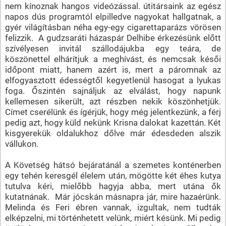
nem kínoznak hangos videózással. útitársaink az egész
napos dús programtól elpilledve nagyokat hallgatnak, a
gyér világításban néha egy-egy cigarettaparázs vörösen
felizzik. A gudzsaráti házaspár Delhibe érkezésünk előtt
szívélyesen invitál szállodájukba egy teára, de
köszönettel elhárítjuk a meghívást, és nemcsak késői
időpont miatt, hanem azért is, mert a páromnak az
elfogyasztott édességtől kegyetlenül hasogat a lyukas
foga. Őszintén sajnáljuk az elválást, hogy napunk
kellemesen sikerült, azt részben nekik köszönhetjük.
Címet cserélünk és ígérjük, hogy még jelentkezünk, a férj
pedig azt, hogy küld nekünk Krisna dalokat kazettán. Két
kisgyerekük oldalukhoz dőlve már édesdeden alszik
vállukon.
A Követség hátsó bejáratánál a szemetes konténerben
egy tehén keresgél élelem után, mögötte két éhes kutya
tutulva kéri, mielőbb hagyja abba, mert utána ők
kutatnának. Már jócskán másnapra jár, mire hazaérünk.
Melinda és Feri ébren vannak, izgultak, nem tudták
elképzelni, mi történhetett velünk, miért késünk. Mi pedig