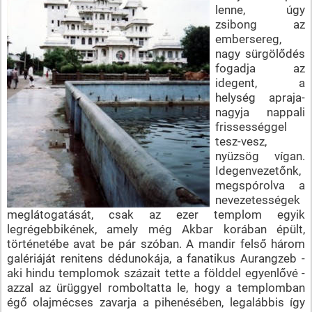
lenne, úgy
zsibong az
embersereg,
nagy sürgölődés
fogadja az
idegent, a
helység apraja-
nagyja nappali
frissességgel
tesz-vesz,
nyüzsög vígan.
Idegenvezetőnk,
megspórolva a
nevezetességek
meglátogatását, csak az ezer templom egyik
legrégebbikének, amely még Akbar korában épült,
történetébe avat be pár szóban. A mandir felső három
galériáját renitens dédunokája, a fanatikus Aurangzeb -
aki hindu templomok százait tette a földdel egyenlővé -
azzal az ürüggyel romboltatta le, hogy a templomban
égő olajmécses zavarja a pihenésében, legalábbis így