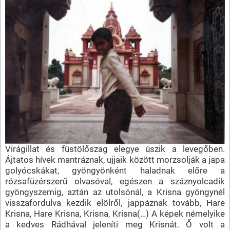
Virágillat és füstölőszag elegye úszik a levegőben.
Ájtatos hívek mantráznak, ujjaik között morzsolják a japa
golyócskákat, gyöngyönként haladnak előre a
rózsafüzérszerű olvasóval, egészen a száznyolcadik
gyöngyszemig, aztán az utolsónál, a Krisna gyöngynél
visszafordulva kezdik elölről, jappáznak tovább, Hare
Krisna, Hare Krisna, Krisna, Krisna(…) A képek némelyike
a kedves Rádhával jeleníti meg Krisnát. Ő volt a