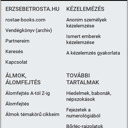
ERZSEBETROSTA.HU
KÉZELEMÉZÉS
rostae-books.com
Anonim személyek
kézelemzése
Vendégkönyv (archiv)
Ismert emberek
Partnereim
kézelemzése
Keresés
A kézelemzés gyakorlata
Kapcsolat
ÁLMOK,
TOVÁBBI
ÁLOMFEJTÉS
TARTALMAK
Álomfejtés A-tól Z-ig
Hiedelmek, babonák,
népszokások
Álomfejtés
Fejezetek a
Álmok témakörű cikkeim
numerológiából
Bőrléc-rajzolatok