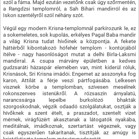
szól a fáma. Majd ezután vezetőnk csak úgy szőrmentén,
a Rangdzsi templomról, a Sah Bihari mandirról és az
Iskon szentélyről szól néhány szót.
Végül egy modern Krisna-templomnál parkírozunk le, ez
a sokemeletes, sok kupolás, erkélyes Pagal Baba mandir
a világ Krisna tudat hívőinek a központja. A fekete
háttérből kibontakozó hófehér templom - kontúrjából
ítélve - nagy hasonlóságot mutat a delhi Birla-Laksmi
mandirral. A csupa márvány épületben a kedves
gudzsaráti házaspár elemében van, mint kiderül róluk,
Krisnások, Sri Krisna imádói. Engemet az asszonyka fog
karon, Attilát a férje veszi pártfogásába. Lelkesen
visznek körbe a templomban, szívesen mesélnek
rokonszenves istenükről. A rózsaszín árnyalatú,
narancssárga lepelbe burkolózó bhakták
szorgoskodnak, végzik odaadó szolgálatukat, osztják a
hívőknek a szent ételt, a praszadot, szentelt vizet
mérnek, virágfüzért akasztanak a látogatók nyakába,
meditálnak, imádkoznak, szertartást végeznek, vagy
csak egyszerűen takarítanak, tisztítják az amúgy is
kristálytiszta templom márványpadozatát.