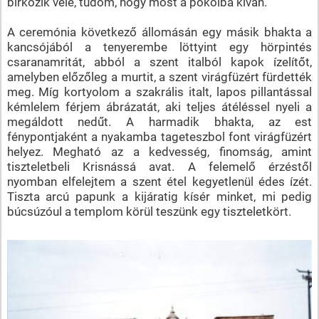
birkózik vele, tudom, hogy most a pokolba kíván.
A ceremónia következő állomásán egy másik bhakta a
kancsójából a tenyerembe löttyint egy hörpintés
csaranamritát, abból a szent italból kapok ízelítőt,
amelyben előzőleg a murtit, a szent virágfüzért fürdették
meg. Míg kortyolom a szakrális italt, lapos pillantással
kémlelem férjem ábrázatát, aki teljes átéléssel nyeli a
megáldott nedűt. A harmadik bhakta, az est
fénypontjaként a nyakamba tageteszbol font virágfüzért
helyez. Megható az a kedvesség, finomság, amint
tiszteletbeli Krisnássá avat. A felemelő érzéstől
nyomban elfelejtem a szent étel kegyetlenül édes ízét.
Tiszta arcú papunk a kijáratig kísér minket, mi pedig
búcsúzóul a templom körül teszünk egy tiszteletkört.