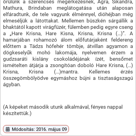
örülünk a szerencsés megérkezésnek, Agra, Sikandra,
Mathura, Brindaban meglátogatása után alaposan
elfáradtunk, de tele vagyunk élménnyel, dióhéjban még
elmeséljük a látottakat. Mellemen büszkén sárgállik a
bhaktától kapott virágfüzér, fülemben pedig egyre cseng
a „Hare Krisna, Hare Kisna, Krisna, Krisna (…)”. A
hamarjában rohamozó álom előfutárjaként feldereng
előttem a Tádzs hófehér tömbje, átvillan agyamon a
dögkeselyűk mohó lakomája, nyelvemen érzem a
gudzsaráti kislány csokoládéjának ízét, bensőmet
ismételten átjárja a zsongítóan doboló Hare Krisna, (…)
Krisna, Krisna (…)mantra. Kellemes érzés
összegömbölyödve egymáshoz bújni a tisztaságszagú
ágyban.
(A képeket második utunk alkalmával, fényes nappal
készítettük.)
Módosítás: 2016. május 09