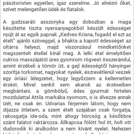
pásztoristen egyetlen, igaz szerelme. Jó elnézni őket,
szívet melengetően üdék és fiatalok.
A gudzsaráti asszonyka egy dobozban a maga
készítette tiszta nyersanyagokból készült édességet
nyújt át az egyik papnak „Kedves Krisna, fogadd el ezt az
ételt” ajánló szöveggel, a bhakta a kapott édességet az
oltárra helyezi, majd viszonzásul mindkettőnket
megszentelt étellel kínál meg. A lelki étel émelyítően
cukros masszájától üres gyomrom rögvest összerándul,
amint érzékeli a tömör ízt, a gejl édességtől hányinger
szorítja torkomat, nagyokat nyelek, észrevétlenül veszek
egy óriási lélegzetet, hogy legyőzzem a kellemetlen
érzést. Mivel senkit sem akarok az érzéseiben
megbántani, a gömbölyű, édes gyurmát hirtelen
mozdulattal Attila markába nyomom, o is élvezze annak
ízét, ne csak én. Udvarias férjemen látom, hogy nem
díjazza ötletem, a szent ételt szájában csak forgatja,
rakosgatja ide-oda, mint ahogy hörcsög a későbbre
szánt falatot raktározza. Állkapcsa fölött hol itt, holt ott
dudorodik ki árulkodón a nem kívánt nyelet. Nehezen