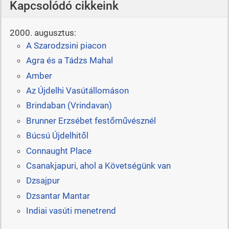
Kapcsolódó cikkeink
2000. augusztus:
A Szarodzsini piacon
Agra és a Tádzs Mahal
Amber
Az Újdelhi Vasútállomáson
Brindaban (Vrindavan)
Brunner Erzsébet festőművésznél
Búcsú Újdelhitől
Connaught Place
Csanakjapuri, ahol a Követségünk van
Dzsajpur
Dzsantar Mantar
Indiai vasúti menetrend