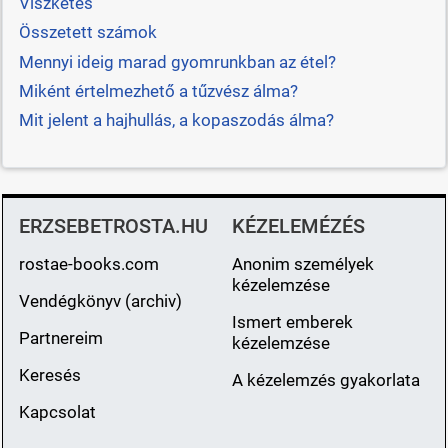
Viszketés
Összetett számok
Mennyi ideig marad gyomrunkban az étel?
Miként értelmezhető a tűzvész álma?
Mit jelent a hajhullás, a kopaszodás álma?
ERZSEBETROSTA.HU
KÉZELEMÉZÉS
rostae-books.com
Anonim személyek
kézelemzése
Vendégkönyv (archiv)
Ismert emberek
Partnereim
kézelemzése
Keresés
A kézelemzés gyakorlata
Kapcsolat