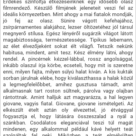
Érdekes színfoltja étkezéseinknek egy idősebb olasz
filmrendező. Készülő filmjének jeleneteit veszi fel az
ideális környezetben. Mint ahogy a mai fiatalok mondják,
jó fej az olasz. Sünire vágott kefehajához,
zsírpárnamentes alakjához, lezser öltözetéhez jól társul
megnyerő stílusa. Egész lényéről sugárzik világot látott
magabiztossága, természetessége. Tipikus lebemann,
az élet élvezőjeként sokat élt világfi. Tetszik nekünk
habitusa, mindent, amit tesz. Kész élmény látni, ahogy
rendel. A pincérnek kézzel-lábbal, rossz angolsággal,
inkább olaszul írja körbe, ecseteli, hogy mit is szeretne
enni, milyen fajta, milyen súlyú halat kíván. A kis kukták
sorban járulnak elébe, hogy kiválaszthassa a halak közül
a legmegfelelőbbet, amihez gusztusa támadt, amit
alkalmasnak tart roston sültnek, párolva vagy olajban
rántottnak. Amint halljuk azt magyarázza, a hal legyen
giovane, vagyis fiatal. Giovane, giovane ismételgeti. Az
elkészült ételt aztán oly élvezettel, jó étvággyal
fogyasztja el, hogy látására összeszalad a nyál a
szánkban. Csodálatos eleganciával teszi túl magát
mindenen, egy alkalommal például kávé helyett teát
szolgáltak fel neki. Miközben a teát elmélyülten