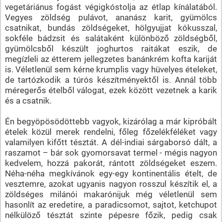
vegetáriánus fogást végigkóstolja az étlap kínálatából.
Vegyes zöldség pulávot, ananász karit, gyümölcs
csatnikat, bundás zöldségeket, hölgyujjat kókusszal,
sokféle bádzsit és salátaként különböző zöldségből,
gyümölcsből készült joghurtos raitákat eszik, de
megízleli az étterem jellegzetes banánkrém kofta kariját
is. Véletlenül sem kérne krumplis vagy hüvelyes ételeket,
de tartózkodik a túrós készítményektől is. Annál több
méregerős ételből válogat, ezek között vezetnek a karik
és a csatnik.
Én begyöpösödöttebb vagyok, kizárólag a már kipróbált
ételek közül merek rendelni, főleg főzelékféléket vagy
valamilyen kifőtt tésztát. A dél-indiai sárgaborsó dált, a
raszamot – bár sok gyomorsavat termel - mégis nagyon
kedvelem, hozzá pakorát, rántott zöldségeket eszem.
Néha-néha megkívánok egy-egy kontinentális ételt, de
vesztemre, azokat ugyanis nagyon rosszul készítik el, a
zöldséges milánói makarónijuk még véletlenül sem
hasonlít az eredetire, a paradicsomot, sajtot, ketchupot
nélkülöző tésztát szinte pépesre főzik, pedig csak