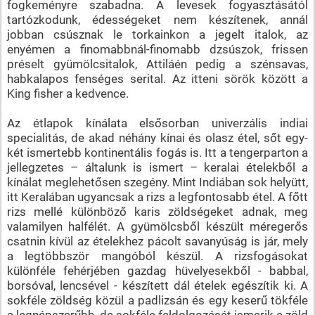
fogkeményre szabadna. A levesek fogyasztásától
tartózkodunk, édességeket nem készítenek, annál
jobban csúsznak le torkainkon a jegelt italok, az
enyémen a finomabbnál-finomabb dzsúszok, frissen
préselt gyümölcsitalok, Attiláén pedig a szénsavas,
habkalapos fenséges serital. Az itteni sörök között a
King fisher a kedvence.
Az étlapok kínálata elsősorban univerzális indiai
specialitás, de akad néhány kínai és olasz étel, sőt egy-
két ismertebb kontinentális fogás is. Itt a tengerparton a
jellegzetes – általunk is ismert – keralai ételekből a
kínálat meglehetősen szegény. Mint Indiában sok helyütt,
itt Keralában ugyancsak a rizs a legfontosabb étel. A főtt
rizs mellé különböző karis zöldségeket adnak, meg
valamilyen halfélét. A gyümölcsből készült méregerős
csatnin kívül az ételekhez pácolt savanyúság is jár, mely
a legtöbbször mangóból készül. A rizsfogásokat
különféle fehérjében gazdag hüvelyesekből - babbal,
borsóval, lencsével - készített dál ételek egészítik ki. A
sokféle zöldség közül a padlizsán és egy keserű tökféle
a legnépszerűbb, de sokféle feldolgozását ismerik a zöld