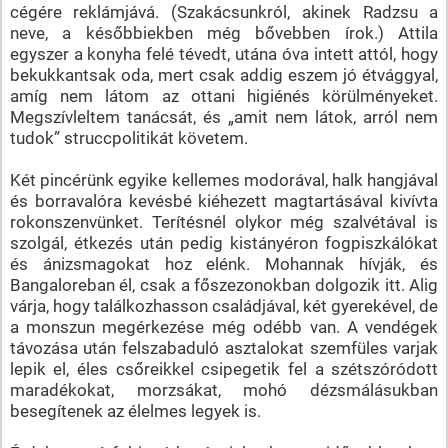
cégére reklámjává. (Szakácsunkról, akinek Radzsu a
neve, a későbbiekben még bővebben írok.) Attila
egyszer a konyha felé tévedt, utána óva intett attól, hogy
bekukkantsak oda, mert csak addig eszem jó étvággyal,
amíg nem látom az ottani higiénés körülményeket.
Megszívleltem tanácsát, és „amit nem látok, arról nem
tudok” struccpolitikát követem.
Két pincérünk egyike kellemes modorával, halk hangjával
és borravalóra kevésbé kiéhezett magtartásával kivívta
rokonszenvünket. Terítésnél olykor még szalvétával is
szolgál, étkezés után pedig kistányéron fogpiszkálókat
és ánizsmagokat hoz elénk. Mohannak hívják, és
Bangaloreban él, csak a főszezonokban dolgozik itt. Alig
várja, hogy találkozhasson családjával, két gyerekével, de
a monszun megérkezése még odébb van. A vendégek
távozása után felszabaduló asztalokat szemfüles varjak
lepik el, éles csőreikkel csipegetik fel a szétszóródott
maradékokat, morzsákat, mohó dézsmálásukban
besegítenek az élelmes legyek is.