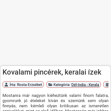
Kovalami pincérek, keralai ízek
Írta:
Rosta Erzsébet
Kategória:
Dél-India - Kerala
Mostanra már nagyon kiéheztünk valami finom falatra,
gyomrunk jó ételeket kíván és szemünk sem olyan
finnyás, nem kémleli olyan kritikusan az ismeretlen
ennivalókat, mint az első időben. Mostanság már jobbra