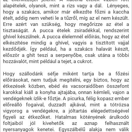
alapételek, olyanok, mint a rizs vagy a dál. Lényeges,
hogy a szakács, amikor már elkezdte főzni a kaccha
ételt, addig nem veheti le a tűzről, míg az el nem készült.
Erre azért van szükség, hogy megőrizze az étel a
tisztaságát. A pucca ételek zsiradékkal, rendszerint
ghível készülnek. A pucca élelemnél előírás, hogy az étel
elkészítése mindig a ghível, vagyis a tisztított vajjal
kezdődjék. Így például, ha a szakács halavát készít,
először a ghít teszi a serpenyőbe, csak utána a többi
hozzávalót, mint például a tejet, a cukrot.
Hogy szállodánk séfje miként tartja be a főzési
előírásokat, nem tudjuk megítélni, egy biztos, hogy az
étkezések közben, ebéd és vacsoraidőben összefont
karokkal kiáll a konyha ajtajába, onnan kémleli, vajon a
vendégeknek ízlik-e főztje. A picurka, félig kopasz ember
előreálló fogaival, duzzadt ajkával, mint a tótrózsa
vigyorog a vendégekre, a jóltartás elégedettségével
figyeli az étkezőket. Hatalmas kötényének árulkodó
foltjaiból jól kivehetők az aznap felhasznált
nyersanyagok kenetei. Egyszálbélű alakja nem válik