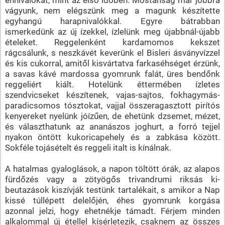
vágyunk, nem elégszünk meg a magunk készítette
egyhangú harapnivalókkal. Egyre bátrabban
ismerkedünk az új ízekkel, ízlelünk meg újabbnál-újabb
ételeket. Reggelenként kardamomos kekszet
rágcsálunk, s neszkávét keverünk el Bisleri ásványvízzel
és kis cukorral, amitől kisvártatva farkaséhséget érzünk,
a savas kávé mardossa gyomrunk falát, üres bendőnk
reggeliért kiált. Hotelünk éttermében ízletes
szendvicseket készítenek, vajas-sajtos, fokhagymás-
paradicsomos tósztokat, vajjal összeragasztott pirítós
kenyereket nyelünk jóízűen, de ehetünk dzsemet, mézet,
és választhatunk az ananászos joghurt, a forró tejjel
nyakon öntött kukoricapehely és a zabkása között.
Sokféle tojásételt és reggeli italt is kínálnak.
A hatalmas gyaloglások, a napon töltött órák, az alapos
fürdőzés vagy a zötyögős trivandrumi riksás ki-
beutazások kiszívják testünk tartalékait, s amikor a Nap
kissé túllépett delelőjén, éhes gyomrunk korgása
azonnal jelzi, hogy ehetnékje támadt. Férjem minden
alkalommal új étellel kísérletezik, csaknem az összes