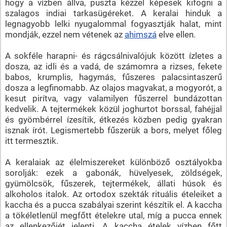
hogy a vízben állva, puszta kézzel képesek kifogni a
szalagos indiai tarkasügéreket. A keralai hinduk a
legnagyobb lelki nyugalommal fogyasztják halat, mint
mondják, ezzel nem vétenek az
ahimszá
elve ellen.
A sokféle harapni- és rágcsálnivalójuk között ízletes a
dosza, az idli és a vadá, de számomra a rizses, fekete
babos, krumplis, hagymás, fűszeres palacsintaszerű
dosza a legfinomabb. Az olajos magvakat, a mogyorót, a
kesut pirítva, vagy valamilyen fűszerrel bundázottan
kedvelik. A tejtermékek közül joghurtot borssal, fahéjjal
és gyömbérrel ízesítik, étkezés közben pedig gyakran
isznak írót. Legismertebb fűszerük a bors, melyet főleg
itt termesztik.
A keralaiak az élelmiszereket különböző osztályokba
sorolják: ezek a gabonák, hüvelyesek, zöldségek,
gyümölcsök, fűszerek, tejtermékek, állati húsok és
alkoholos italok. Az ortodox szekták rituális ételeiket a
kaccha és a pucca szabályai szerint készítik el. A kaccha
a tökéletlenül megfőtt ételekre utal, míg a pucca ennek
az ellenkezőjét jelenti. A kaccha ételek vízben főtt