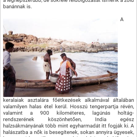
banánnak is.
A
keralaiak asztalára főétkezések alkalmával általában
valamilyen halas étel kerül. Hosszú tengerpartja révén,
valamint a 900 kilométeres, lagúnás holtág-
rendszerének köszönhetően, India egész
halzsákmányának több mint egyharmadát itt fogják ki. A
halászatba a nők is besegítenek, sokan annyira ügyesek,