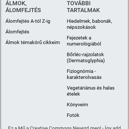
ÁLMOK,
TOVÁBBI
ÁLOMFEJTÉS
TARTALMAK
Álomfejtés A-tól Z-ig
Hiedelmek, babonák,
népszokások
Álomfejtés
Fejezetek a
Álmok témakörű cikkeim
numerológiából
Bőrléc-rajzolatok
(Dermatoglyphia)
Fiziognómia -
karakterolvasás
Vegetáriánus és halas
ételek
Könyveim
Fotók
Ez a Mű a Creative Commons Nevezd meg! - Így add