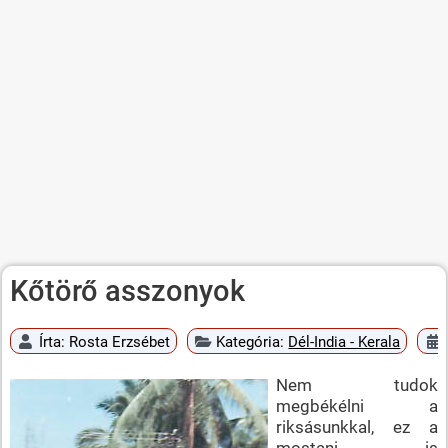
Kőtörő asszonyok
Írta:
Rosta Erzsébet
Kategória:
Dél-India - Kerala
Nem tudok
megbékélni a
riksásunkkal, ez a
mostani is