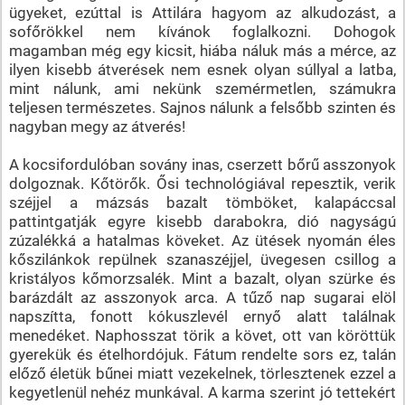
ügyeket, ezúttal is Attilára hagyom az alkudozást, a
sofőrökkel nem kívánok foglalkozni. Dohogok
magamban még egy kicsit, hiába náluk más a mérce, az
ilyen kisebb átverések nem esnek olyan súllyal a latba,
mint nálunk, ami nekünk szemérmetlen, számukra
teljesen természetes. Sajnos nálunk a felsőbb szinten és
nagyban megy az átverés!
A kocsifordulóban sovány inas, cserzett bőrű asszonyok
dolgoznak. Kőtörők. Ősi technológiával repesztik, verik
széjjel a mázsás bazalt tömböket, kalapáccsal
pattintgatják egyre kisebb darabokra, dió nagyságú
zúzalékká a hatalmas köveket. Az ütések nyomán éles
kőszilánkok repülnek szanaszéjjel, üvegesen csillog a
kristályos kőmorzsalék. Mint a bazalt, olyan szürke és
barázdált az asszonyok arca. A tűző nap sugarai elöl
napszítta, fonott kókuszlevél ernyő alatt találnak
menedéket. Naphosszat törik a követ, ott van köröttük
gyerekük és ételhordójuk. Fátum rendelte sors ez, talán
előző életük bűnei miatt vezekelnek, törlesztenek ezzel a
kegyetlenül nehéz munkával. A karma szerint jó tettekért