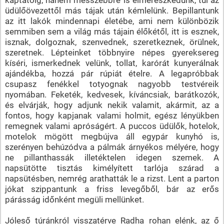
üdülőövezettől más tájak után kémlelünk. Bepillantunk
az itt lakók mindennapi életébe, ami nem különbözik
semmiben sem a világ más tájain élőkétől, itt is esznek,
isznak, dolgoznak, szenvednek, szeretkeznek, örülnek,
szeretnek. Lépteinket többnyire népes gyereksereg
kíséri, ismerkednek velünk, tollat, karórát kunyerálnak
ajándékba, hozzá pár rúpiát ételre. A legapróbbak
csupasz fenékkel totyognak nagyobb testvéreik
nyomában. Feketék, kedvesek, kíváncsiak, barátkozók,
és elvárják, hogy adjunk nekik valamit, akármit, az a
fontos, hogy kapjanak valami holmit, egész lényükben
remegnek valami apróságért. A puccos üdülők, hotelok,
motelok mögött megbújva áll egypár kunyhó is,
szerényen behúzódva a pálmák árnyékos mélyére, hogy
ne pillanthassák illetéktelen idegen szemek. A
napsütötte tisztás kimélyített tarlója szárad a
napsütésben, nemrég arathatták le a rizst. Lent a parton
jókat szippantunk a friss levegőből, bár az erős
párásság időnként megüli mellünket.
Jóleső túránkról visszatérve Radha rohan elénk, az ő