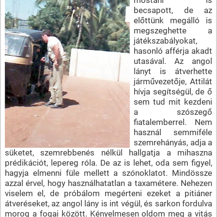
becsapott, de az
előttünk megálló is
megszeghette a
játékszabályokat,
hasonló afférja akadt
utasával. Az angol
lányt is átverhette
járművezetője, Attilát
hívja segítségül, de ő
sem tud mit kezdeni
a szószegő
fiatalemberrel. Nem
használ semmiféle
szemrehányás, adja a
süketet, szemrebbenés nélkül hallgatja a mihaszna
prédikációt, lepereg róla. De az is lehet, oda sem figyel,
hagyja elmenni füle mellett a szónoklatot. Mindössze
azzal érvel, hogy használhatatlan a taxamétere. Nehezen
viselem el, de próbálom megérteni ezeket a pitiáner
átveréseket, az angol lány is int végül, és sarkon fordulva
morog a fogai között. Kényelmesen oldom meg a vitás