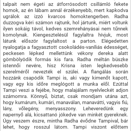
talpait nem égeti az átforrósodott csillámló fekete
homok, az én lábam annál érzékenyebb, mert kapkodva
ugrálok az izzó kvarcos homoktengerben. Radha
duzzogva kéri számon rajtunk, hol jártunk, miért voltunk
ilyen sokáig távol, kedves szemrehányásai nem tűnnek
komolynak. Kiengesztelésül fagylaltra hívjuk, most
látunk először fagylaltost a parton. Elégedetten
nyalogatja a fagyasztott csokoládés-vaníliás édességet,
peckesen lépked mellettünk vékony dereka alatt
gömbölyödik formás kis fara. Radha méltán büszke
istennői nevére, hisz Krisna isten legkedvesebb
szerelméről nevezték el szülei. A flangálás során
hozzánk csapódik Tampi is, aki vagy kimenőt kapott,
vagy egy kis időre meglógott a munka elől. Ezúttal
Tampi veszi a fejébe, hogy malajálam nyelvleckét adjon
számomra. Könnyű, biztat, csak mondjam utána azt,
hogy kumárum, kumári, manaválan, manavátti, vagyis fiú,
lány, vőlegény, menyasszony. Leheveredünk egy
napernyő alá, kicsattanó jókedve van minkét gyereknek.
Úgy veszem észre, mintha Radha évődne Tampival, bár
lehet, hogy rosszul látom. Tampi viszont előttem