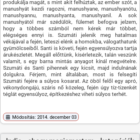
produkálja magát, s mint akit felhúztak, az ember szót, a
manushyát kezdi ragozni, manushyane, manushyanótu,
manushyannu, manushyanta, manushyanil. A sok
manushyától már szédülök, fülemet befogva jelzem,
hogy a többes számból nem kérek már többet,
elégséges ennyi is. Szumáti jelenik meg hatalmas
vékájával a fején, leteszi elénk a homokba, válogathatunk
gyümölcseiből. Santi is követi, fején egyensúlyozva tartja
árukészletét. Megáll előttünk, kísérletezik, talán veszünk
valamit, s egy barna mintás anyagot kínál megvételre.
Szumáti és Santi pihennek egy kicsit, majd indulnának
dolgukra. Férjem, mint általában, most is felsegíti
Szumáti fejére a súlyos kosarat. Az öböl felől egy apró,
vékonydongájú, száris nő közeleg, fején úgy tíz-tizenkét
téglát egyensúlyoz, építkezéshez viheti súlyos terhét.
Módosítás: 2014. december 03