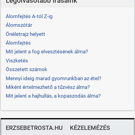
Legolvasotabb írásaink
Álomfejtés A-tól Z-ig
Álomszótár
Önéletrajz helyett
Álomfejtés
Mit jelent a fog elvesztésének álma?
Viszketés
Összetett számok
Mennyi ideig marad gyomrunkban az étel?
Miként értelmezhető a tűzvész álma?
Mit jelent a hajhullás, a kopaszodás álma?
ERZSEBETROSTA.HU
KÉZELEMÉZÉS