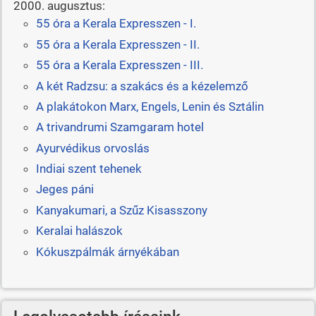
2000. augusztus:
55 óra a Kerala Expresszen - I.
55 óra a Kerala Expresszen - II.
55 óra a Kerala Expresszen - III.
A két Radzsu: a szakács és a kézelemző
A plakátokon Marx, Engels, Lenin és Sztálin
A trivandrumi Szamgaram hotel
Ayurvédikus orvoslás
Indiai szent tehenek
Jeges páni
Kanyakumari, a Szűz Kisasszony
Keralai halászok
Kókuszpálmák árnyékában