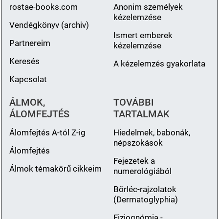
rostae-books.com
Anonim személyek
kézelemzése
Vendégkönyv (archiv)
Ismert emberek
Partnereim
kézelemzése
Keresés
A kézelemzés gyakorlata
Kapcsolat
ÁLMOK,
TOVÁBBI
ÁLOMFEJTÉS
TARTALMAK
Álomfejtés A-tól Z-ig
Hiedelmek, babonák,
népszokások
Álomfejtés
Fejezetek a
Álmok témakörű cikkeim
numerológiából
Bőrléc-rajzolatok
(Dermatoglyphia)
Fiziognómia -