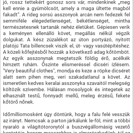
jó, rossz tettekért gonosz sors vár, mindenkinek „meg
kell ennie a gyümölcsöt, amely a maga ültette magból
fakadt”. A rideg sorsú asszonyok arcán nem fedezek fel
semmiféle elégedetlenséget, békétlenséget, mintha
természetesnek tartanák nehéz életüket. Gépiesen verik
a keményen ellenálló követ, megállás nélkül végzik
dolgukat. A kész zúzalékot az úton portyázó, nyitott
platójú Tata billencsek viszik el, út- vagy vasútépítéshez.
A közeli kőfejtésből hozzák a következő adag kőtömböt.
Az egyik asszonynak megtetszik földig érő, acélkék
hímzett ruhám. Őszinte elismeréssel dicséri ízlésem.
"Very beautiful clothes", mondja és keze a röpke dicséret
alatt sem pihen meg, veri szakadatlanul a követ. Az
ismeretlen kedves keralai asszonyka szavaitól melegség
költözik szívembe. Hálásan mosolygok és integetek az
elhasznált testű, fonnyadt mellű, meleg érzésű, fekete
kőtörő nőnek.
Időmilliomosként úgy döntünk, hogy a falu felé vesszük
az irányt. Nemcsak a parton járkálunk le-föl, mint a többi
nyaraló a világítótoronytól a buszvégállomásig vezető
kaptatóig, hanem messzebbre is elmerészkedünk, túl az