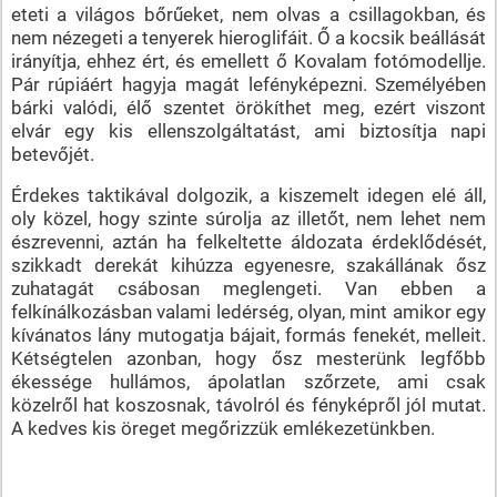
eteti a világos bőrűeket, nem olvas a csillagokban, és
nem nézegeti a tenyerek hieroglifáit. Ő a kocsik beállását
irányítja, ehhez ért, és emellett ő Kovalam fotómodellje.
Pár rúpiáért hagyja magát lefényképezni. Személyében
bárki valódi, élő szentet örökíthet meg, ezért viszont
elvár egy kis ellenszolgáltatást, ami biztosítja napi
betevőjét.
Érdekes taktikával dolgozik, a kiszemelt idegen elé áll,
oly közel, hogy szinte súrolja az illetőt, nem lehet nem
észrevenni, aztán ha felkeltette áldozata érdeklődését,
szikkadt derekát kihúzza egyenesre, szakállának ősz
zuhatagát csábosan meglengeti. Van ebben a
felkínálkozásban valami ledérség, olyan, mint amikor egy
kívánatos lány mutogatja bájait, formás fenekét, melleit.
Kétségtelen azonban, hogy ősz mesterünk legfőbb
ékessége hullámos, ápolatlan szőrzete, ami csak
közelről hat koszosnak, távolról és fényképről jól mutat.
A kedves kis öreget megőrizzük emlékezetünkben.