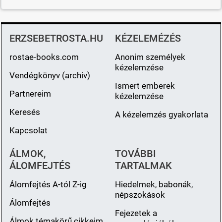
ERZSEBETROSTA.HU
KÉZELEMÉZÉS
rostae-books.com
Anonim személyek
kézelemzése
Vendégkönyv (archiv)
Ismert emberek
Partnereim
kézelemzése
Keresés
A kézelemzés gyakorlata
Kapcsolat
ÁLMOK,
TOVÁBBI
ÁLOMFEJTÉS
TARTALMAK
Álomfejtés A-tól Z-ig
Hiedelmek, babonák,
népszokások
Álomfejtés
Fejezetek a
Álmok témakörű cikkeim