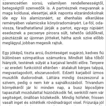
szerencsétlen sorsú, valamilyen rendellenességtől,
betegségtől szenvedők is. A partrésznek megvannak a
maga koldusai, elesettjei, akik naponta elzarándokolnak
ide egy kis alamizsnáért, az éhenhalás elkerülése
reményében valamicske könyöradományért. Le-föl, oda-
vissza, fáradhatatlanul járják a partot, egy-egy rúpiáért
esedeznek a pecsenye pirosra sült, tehetős üdülőknél,
pásztázzák az újonnan jötteket, hátha azok szíve előbb
meglágyul, jobban megesik rajtuk.
Egy jóképű, tiszta arcú, őszinteséget sugárzó, kedves fiú
különösen szimpatikus számunkra. Mindkét lába tőből
hiányzik, testének súlyát a karjaival lendíti előre. Tenyere
- az eredeti funkciótól eltérően - átalakult kérges talppá,
megvastagodott, elszarusodott. Edzett karjaiból izmos
muszklik dudorodnak. Láttára mindig összeszorul a
szívem, pedig o nem kér a sajnálkozásból. Trivandum
környékéről jár ki minden nap, a busz lépcsőjére
tapasztalt mozdulattal húzódzkodik fel, senkitől nem vár
segítséget, önállóan közlekedik. Mindig hófehér, frissen
vasalt inget és sötétkék rövidnadrágot visel. Frizurája jól