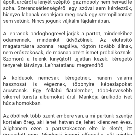
ápolt, arcáról a lényét szépítő igaz mosoly nem hervad le
soha. Szerencsétlenségéről egy szóval sem kérdezzük,
hiányzó lábának csonkjára még csak egy szempillantást
sem vetünk. Nincs jogunk vájkálni fájdalmában.
A leprások bádogbögrével járják a partot, mindenkihez
odamennek, mindenkit üdvözölnek. Az elutasító
magatartásra azonnal reagálva, rögtön tovább állnak,
nem erőszakosak, de másnap azért ismét próbálkoznak.
Szomorú a felénk kinyújtott ujjatlan kezek, kéregető
tenyerek látványa. Leírhatatlanul megrendítő.
A koldusok nemcsak kéregetnek, hanem valami
hasznosat is végeznek, többnyire képeslapokat
árusítanak. Egy féllábú fiatalember, több-kevesebb
sikerrel turista albumokat árul. Mankója árulkodó ívet
húz a homokban.
Az öbölnek több szent embere van, a mi partunk szentje
kortalan öreg, aki lehet hatvan de, lehet kilencven éves.
Alighanem ezen a partszakaszon élte le életét, itt
öregedett meg. Mindenki ismeri, elfogadja, sőt mintha