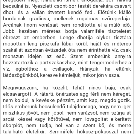
becsülné is. Nyeszlett csont-bor testét derekára csavart
dhoti és a vállán átvetett kendő fedi. Előtűnik kiálló
bordáinak grádicsa, mellének rugalmas szőrepedája.
Arcának finom vonásait nem rondította el a múló idő.
Jobb kezében méretes botja valamiféle tiszteletet
ébreszt az emberben. Lenge dhotija olykor tisztára
mosottan leng piszkafa lábai körül, haját és méteres
szakállát azonban évtizedek óta nem érinthette víz, csak
monszun idején az eső. Szent emberünk annyira
hozzátartozik a partszakaszhoz, mint tengermederhez a
víz, égbolthoz a csillagok. Hiányzik, ha eltűnik
látószögünkből, keresve kémleljük, mikor jön vissza.
Megnyugszunk, ha közelit, tehát nincs baja, csak
elcsavargott. A rátarti, önérzetes agg férfi nem kéreget,
nem koldul, a kevéske pénzért, amit kap, megdolgozik.
Idős emberünk becsülendő tulajdonsága, hogy nem ígér
misztikus jövőt, nem jósol, nem varázsol, nem szúrja át
arcát késsel vagy kötőtűvel, nem lovagoltat elkerített
skorpiót, nem tudja, hol van a szent kő, és merre
található életelixír. Semmiféle hókusz-pókusszal nem