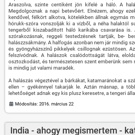
Araszolva, szinte centiként jön kifelé a háló. A ha
Megdolgoznak a napi betevőért. Elnézem, ahogy ezek
kendővel, félkört alkotva, kötelékben állnak egymás m
hórukk-szóra vonszolják ki a vízből, a néha halaktól s
tengerből kiszabadított háló karikába csavarása is
szórakozásnak, reggeli testedzésnek tartják, be- 
halászzsákmány. A halfogás azonban nem jár mindig sze
és gyöngyházszínű pikkelyek csillognak ezüstösen. Az
felszívódnak. A halászok csalódottságát látva, elo
osztozkodást, és természetesen szent emberünk sem mara
is mindig jut valami maradék.
A halászás végeztével a bárkákat, katamaránokat a szá
ellen – gyékénnyel takarják le. Aztán másnap, a tö
lehetőséget adnak egy kis plusz keresetre, a tengeri áll
Módosítás: 2016. március 22
India - ahogy megismertem - ka