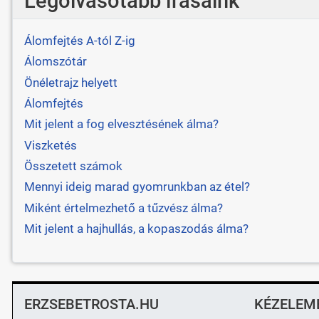
Legolvasotabb írásaink
Álomfejtés A-tól Z-ig
Álomszótár
Önéletrajz helyett
Álomfejtés
Mit jelent a fog elvesztésének álma?
Viszketés
Összetett számok
Mennyi ideig marad gyomrunkban az étel?
Miként értelmezhető a tűzvész álma?
Mit jelent a hajhullás, a kopaszodás álma?
ERZSEBETROSTA.HU
KÉZELEM