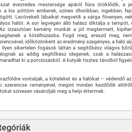
lászat évezredes mestersége apáról fiúra öröklődik, a j
 a kis pöttöm emberek, színes dhotikban, ingekben, fej
ögött. Lecövekelt lábaikat megvetik a sárga fövenyen, nek
úlyos hálót. A sor legvégén álló halász diktálja a tempót,
. Az izzasztóan kemény munkát a jól megtermett, kipihen
besegítenek a kötélhúzásba. Fogd meg, ereszd meg, nem
rencsével, időközönként az eredmény szegényes, a háló alj
 ilyen sikertelen fogások láttán a segítőkész világos bőr
ldalognak az addig segítőkész idegenek, csak a halászas
dhat ki a porciózásból. A kutyák tisztes távolból figyelik
razföldre vontatják, a köteleket és a hálókat – védendő a
bb szerencse reményével, megint minden kezdődik elölrő
atokat szívesen vásárolják meg a helyi éttermek.
tegóriák