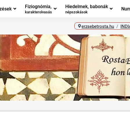
Fiziognómia,
Hiedelmek, babonák
zések
Num
karakterolvasás
népszokások
erzsebetrosta.hu
INDI