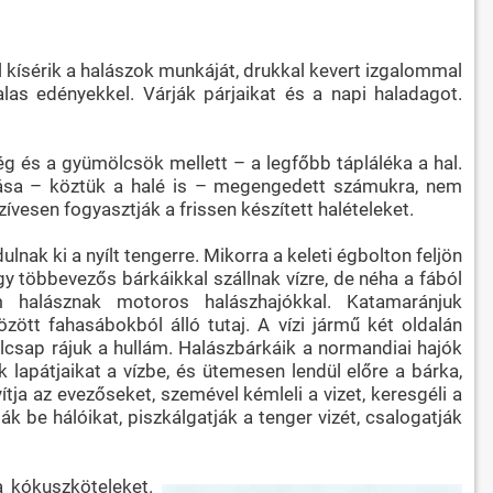
 kísérik a halászok munkáját, drukkal kevert izgalommal
alas edényekkel. Várják párjaikat és a napi haladagot.
ég és a gyümölcsök mellett – a legfőbb tápláléka a hal.
tása – köztük a halé is – megengedett számukra, nem
zívesen fogyasztják a frissen készített halételeket.
lnak ki a nyílt tengerre. Mikorra a keleti égbolton feljön
y többevezős bárkáikkal szállnak vízre, de néha a fából
m halásznak motoros halászhajókkal. Katamaránjuk
ött fahasábokból álló tutaj. A vízi jármű két oldalán
 felcsap rájuk a hullám. Halászbárkáik a normandiai hajók
 lapátjaikat a vízbe, és ütemesen lendül előre a bárka,
ítja az evezőseket, szemével kémleli a vizet, keresgéli a
k be hálóikat, piszkálgatják a tenger vizét, csalogatják
a kókuszköteleket.