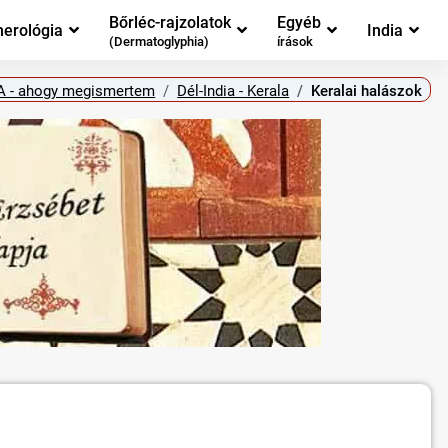
Bőrléc-rajzolatok
Egyéb
erológia
India
(Dermatoglyphia)
írások
A - ahogy megismertem
Dél-India - Kerala
Keralai halászok