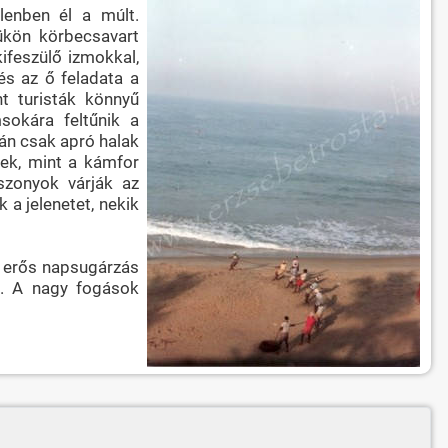
elenben él a múlt.
ükön körbecsavart
ifeszülő izmokkal,
 és az ő feladata a
t turisták könnyű
sokára feltűnik a
án csak apró halak
űek, mint a kámfor
szonyok várják az
 a jelenetet, nekik
z erős napsugárzás
l. A nagy fogások