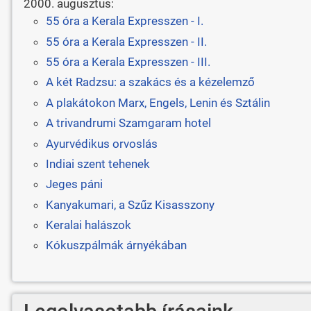
2000. augusztus:
55 óra a Kerala Expresszen - I.
55 óra a Kerala Expresszen - II.
55 óra a Kerala Expresszen - III.
A két Radzsu: a szakács és a kézelemző
A plakátokon Marx, Engels, Lenin és Sztálin
A trivandrumi Szamgaram hotel
Ayurvédikus orvoslás
Indiai szent tehenek
Jeges páni
Kanyakumari, a Szűz Kisasszony
Keralai halászok
Kókuszpálmák árnyékában