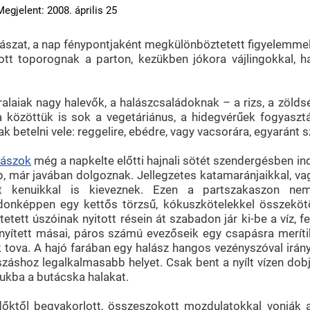
Megjelent: 2008. április 25
lászat, a nap fénypontjaként megkülönböztetett figyelemmel
ott toporognak a parton, kezükben jókora vájlingokkal, h
ralaiak nagy halevők, a halászcsaládoknak – a rizs, a zölds
 közöttük is sok a vegetáriánus, a hidegvérűek fogyasz
k betelni vele: reggelire, ebédre, vagy vacsorára, egyaránt s
lászok
még a napkelte előtti hajnali sötét szendergésben indu
p, már javában dolgoznak. Jellegzetes katamaránjaikkal, vag
jt kenuikkal is kieveznek. Ezen a partszakaszon ne
jdonképpen egy kettős törzsű, kókuszkötelekkel összekötöz
ktetett úszóinak nyitott résein át szabadon jár ki-be a víz,
inyített másai, páros számú evezőseik egy csapásra merítik
ik tova. A hajó farában egy halász hangos vezényszóval irány
száshoz legalkalmasabb helyet. Csak bent a nyílt vízen dobjá
jukba a butácska halakat.
 időktől begyakorlott, összeszokott mozdulatokkal vonják 