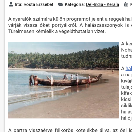
Írta:
Rosta Erzsébet
Kategória:
Dél-India - Kerala
A nyaralók számára külön programot jelent a reggeli ha
várják vissza őket portyáikról. A halászasszonyok is 
Türelmesen kémlelik a végeláthatatlan vizet.
A ke
Noha
tudna
A
ha
a na
kivá
tula
kife
kics
sikl
halá
háló
A partra visszaérve félkörös kötelékbe állva, az ősi