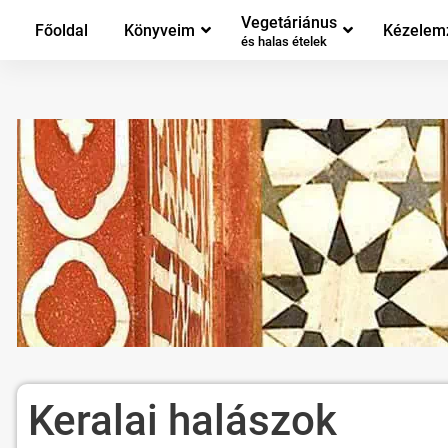
Vegetáriánus
Főoldal
Könyveim
Kézelem
és halas ételek
Keralai halászok