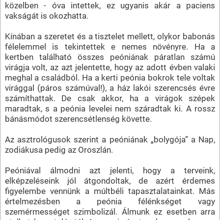
közelben - óva intettek, ez ugyanis akár a paciens
vakságát is okozhatta.
Kínában a szeretet és a tisztelet mellett, olykor babonás
félelemmel is tekintettek e nemes növényre. Ha a
kertben található összes peóniának páratlan számú
virágja volt, az azt jelentette, hogy az adott évben valaki
meghal a családból. Ha a kerti peónia bokrok tele voltak
virággal (páros számúval!), a ház lakói szerencsés évre
számíthattak. De csak akkor, ha a virágok szépek
maradtak, s a peónia levelei nem száradtak ki. A rossz
bánásmódot szerencsétlenség követte.
Az asztrológusok szerint a peóniának „bolygója” a Nap,
zodiákusa pedig az Oroszlán.
Peóniával álmodni azt jelenti, hogy a terveink,
elképzeléseink jól átgondoltak, de azért érdemes
figyelembe vennünk a múltbéli tapasztalatainkat. Más
értelmezésben a peónia félénkséget vagy
szemérmességet szimbolizál. Álmunk ez esetben arra