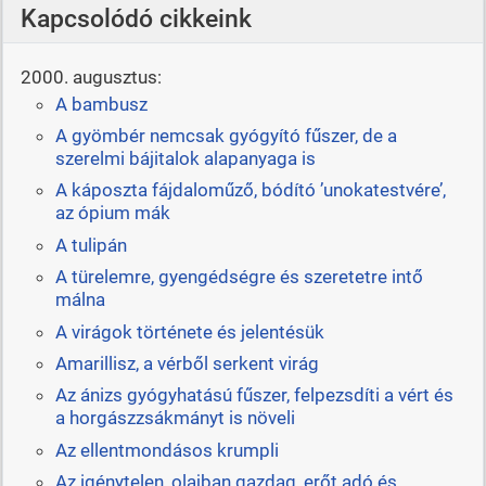
Kapcsolódó cikkeink
2000. augusztus:
A bambusz
A gyömbér nemcsak gyógyító fűszer, de a
szerelmi bájitalok alapanyaga is
A káposzta fájdaloműző, bódító ’unokatestvére’,
az ópium mák
A tulipán
A türelemre, gyengédségre és szeretetre intő
málna
A virágok története és jelentésük
Amarillisz, a vérből serkent virág
Az ánizs gyógyhatású fűszer, felpezsdíti a vért és
a horgászzsákmányt is növeli
Az ellentmondásos krumpli
Az igénytelen, olajban gazdag, erőt adó és