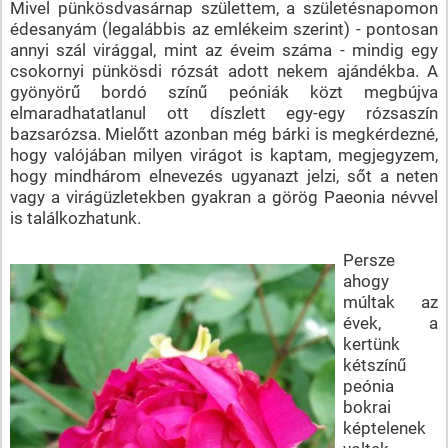
Mivel pünkösdvasárnap születtem, a születésnapomon
édesanyám (legalábbis az emlékeim szerint) - pontosan
annyi szál virággal, mint az éveim száma - mindig egy
csokornyi pünkösdi rózsát adott nekem ajándékba. A
gyönyörű bordó színű peóniák közt megbújva
elmaradhatatlanul ott díszlett egy-egy rózsaszín
bazsarózsa. Mielőtt azonban még bárki is megkérdezné,
hogy valójában milyen virágot is kaptam, megjegyzem,
hogy mindhárom elnevezés ugyanazt jelzi, sőt a neten
vagy a virágüzletekben gyakran a görög Paeonia névvel
is találkozhatunk.
Persze
ahogy
múltak az
évek, a
kertünk
kétszínű
peónia
bokrai
képtelenek