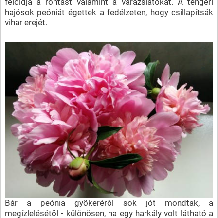
feloldja a rontást valamint a varázslatokat. A tengeri
hajósok peóniát égettek a fedélzeten, hogy csillapítsák
vihar erejét.
Bár a peónia gyökeréről sok jót mondtak, a
megízlelésétől - különösen, ha egy harkály volt látható a