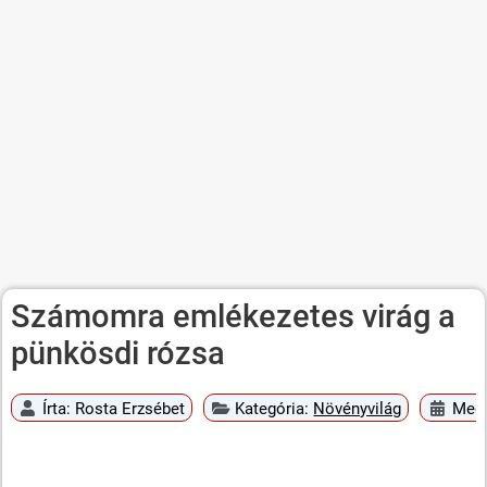
Számomra emlékezetes virág a
pünkösdi rózsa
Írta:
Rosta Erzsébet
Kategória:
Növényvilág
Megj