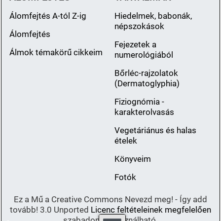
Álomfejtés A-tól Z-ig
Hiedelmek, babonák,
népszokások
Álomfejtés
Fejezetek a
Álmok témakörű cikkeim
numerológiából
Bőrléc-rajzolatok
(Dermatoglyphia)
Fiziognómia -
karakterolvasás
Vegetáriánus és halas
ételek
Könyveim
Fotók
Ez a Mű a Creative Commons Nevezd meg! - Így add
tovább! 3.0 Unported
Licenc feltételeinek megfelelően
szabadon felhasználható.