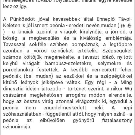
lesz ez így.
A Pünkösdöt jóval kevesebbek által ünneplő Távol-
Keleten is jól ismert peónia - eredeti nevén mudan (
) - a kínaiak szerint a virágok királynője, a jómód, a
bőség, a megbecsülés és a kiválóság emblémája.
Tavasszal sokféle színben pompáznak, a legtöbbre
azonban a vörös színűeket értékelik. Szépségüket
számos költőjük megénekelte, a tavaszt idéző, nyitott
kelyhű virágait bambusz-szeletekre, selymekre és
porcelánokra festették. A később nemesített fehér
peóniák (bai mudan) az eszükkel és a szépségükkel
kitűnő leányok jelképévé váltak. Egy régi - a Ming
dinasztia idején játszódó - történet szerint, amikor Wu
császárné meglehetősen arrogáns módon elrendelte,
hogy az összes virág azonnal virágozzék ki, egyedül a
peónia nem engedelmeskedett neki. A népi
szóhasználatban - függetlenül attól, hogy milyen színű - a
peónia az elbűvölően gyönyörű fiatalasszony
szinonimája.