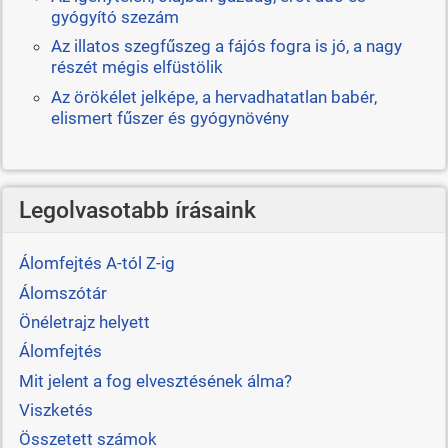
gyógyító szezám
Az illatos szegfűszeg a fájós fogra is jó, a nagy
részét mégis elfüstölik
Az örökélet jelképe, a hervadhatatlan babér,
elismert fűszer és gyógynövény
Legolvasotabb írásaink
Álomfejtés A-tól Z-ig
Álomszótár
Önéletrajz helyett
Álomfejtés
Mit jelent a fog elvesztésének álma?
Viszketés
Összetett számok