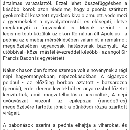
ártalmas varázslattól. Ezzel lehet összefüggésben a
későbbi korok azon hiedelme, hogy a peónia szárított
gyökereiből készített nyaklánc kiváló amulett, védelmezi
a gyermekeket a nyavalyatöréstől, és elősegíti, illetve
megkönnyíti a fogzásukat is. Mások szerint - a
legismertebb közülük az ókori Rómában élt Apuleius - a
peónia az elmebaj mérséklésében valamint a rémálmok
megelőzésében ugyancsak hatásosnak bizonyult. Az
utóbbival - közel másfél évezreddel később - az angol Sir
Francis Bacon is egyetértett.
Nálunk hasonlóan fontos szerepe volt e növénynek a régi
népi hagyományokban, népszokásokban. A cigányok
például - az előzőleg borban áztatott - bazsarózsa
(peónia), erdei deréce levelekből és anyarozsból főzetet
készítettek, amit magzatelhajtásra használtak, A népi
gyógyászat viszont az epilepszia (rángógörcs)
megelőzésére tartotta jónak a pünkösdi rózsa szárított
virágait.
A babonások szerint a peónia elhajtja a viharokat, és