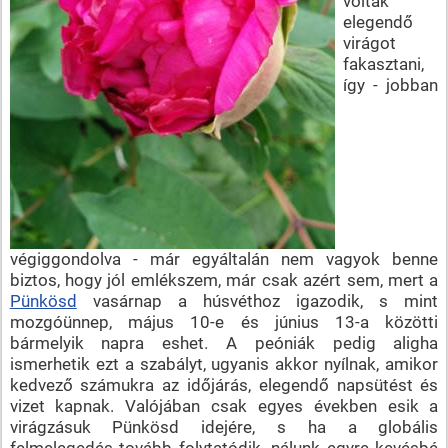
voltak
elegendő
virágot
fakasztani,
így - jobban
végiggondolva - már egyáltalán nem vagyok benne
biztos, hogy jól emlékszem, már csak azért sem, mert a
Pünkösd
vasárnap a húsvéthoz igazodik, s mint
mozgóünnep, május 10-e és június 13-a közötti
bármelyik napra eshet. A peóniák pedig aligha
ismerhetik ezt a szabályt, ugyanis akkor nyílnak, amikor
kedvező számukra az időjárás, elegendő napsütést és
vizet kapnak. Valójában csak egyes években esik a
virágzásuk Pünkösd idejére, s ha a globális
felmelegedés tovább folytatódik, nálunk egyre kevésbé