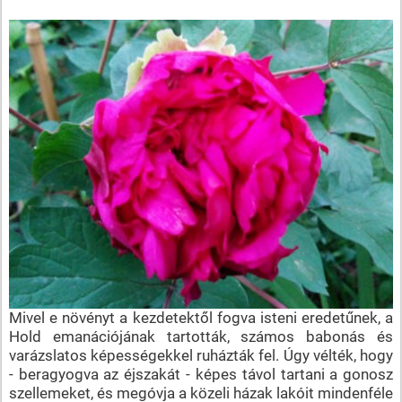
Mivel e növényt a kezdetektől fogva isteni eredetűnek, a
Hold emanációjának tartották, számos babonás és
varázslatos képességekkel ruházták fel. Úgy vélték, hogy
- beragyogva az éjszakát - képes távol tartani a gonosz
szellemeket, és megóvja a közeli házak lakóit mindenféle