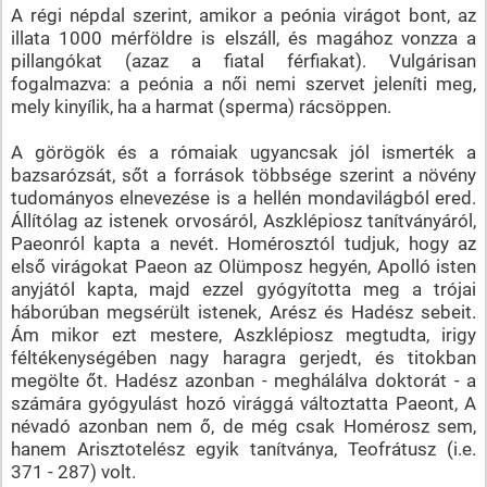
A régi népdal szerint, amikor a peónia virágot bont, az
illata 1000 mérföldre is elszáll, és magához vonzza a
pillangókat (azaz a fiatal férfiakat). Vulgárisan
fogalmazva: a peónia a női nemi szervet jeleníti meg,
mely kinyílik, ha a harmat (sperma) rácsöppen.
A görögök és a rómaiak ugyancsak jól ismerték a
bazsarózsát, sőt a források többsége szerint a növény
tudományos elnevezése is a hellén mondavilágból ered.
Állítólag az istenek orvosáról, Aszklépiosz tanítványáról,
Paeonról kapta a nevét. Homérosztól tudjuk, hogy az
első virágokat Paeon az Olümposz hegyén, Apolló isten
anyjától kapta, majd ezzel gyógyította meg a trójai
háborúban megsérült istenek, Arész és Hadész sebeit.
Ám mikor ezt mestere, Aszklépiosz megtudta, irigy
féltékenységében nagy haragra gerjedt, és titokban
megölte őt. Hadész azonban - meghálálva doktorát - a
számára gyógyulást hozó virággá változtatta Paeont, A
névadó azonban nem ő, de még csak Homérosz sem,
hanem Arisztotelész egyik tanítványa, Teofrátusz (i.e.
371 - 287) volt.