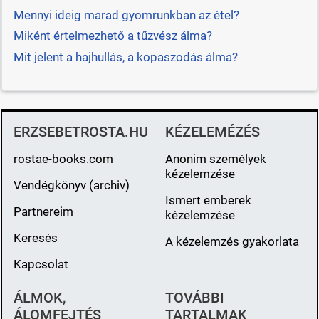
Mennyi ideig marad gyomrunkban az étel?
Miként értelmezhető a tűzvész álma?
Mit jelent a hajhullás, a kopaszodás álma?
ERZSEBETROSTA.HU
KÉZELEMÉZÉS
rostae-books.com
Anonim személyek
kézelemzése
Vendégkönyv (archiv)
Ismert emberek
Partnereim
kézelemzése
Keresés
A kézelemzés gyakorlata
Kapcsolat
ÁLMOK,
TOVÁBBI
ÁLOMFEJTÉS
TARTALMAK