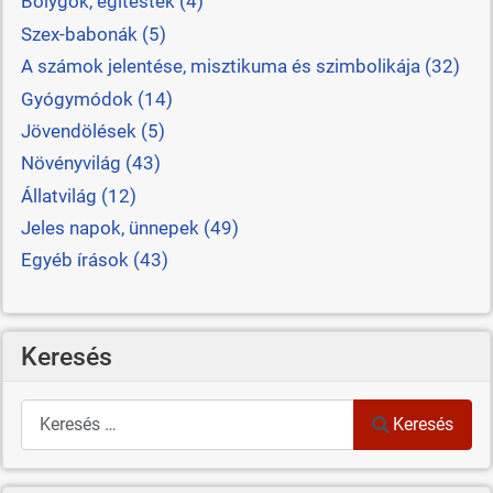
Bolygók, égitestek (4)
Szex-babonák (5)
A számok jelentése, misztikuma és szimbolikája (32)
Gyógymódok (14)
Jövendölések (5)
Növényvilág (43)
Állatvilág (12)
Jeles napok, ünnepek (49)
Egyéb írások (43)
Keresés
Keresés
Keresés