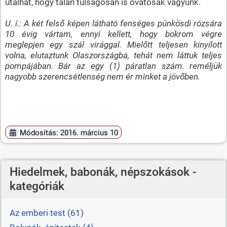
utalhat, hogy talán túlságosan is óvatosak vagyunk.
U. í.: A két felső képen látható fenséges pünkösdi rózsára
10 évig vártam, ennyi kellett, hogy bokrom végre
meglepjen egy szál virággal. Mielőtt teljesen kinyílott
volna, elutaztunk Olaszországba, tehát nem láttuk teljes
pompájában. Bár az egy (1) páratlan szám. reméljük
nagyobb szerencsétlenség nem ér minket a jövőben.
Módosítás: 2016. március 10
Hiedelmek, babonák, népszokások -
kategóriák
Az emberi test (61)