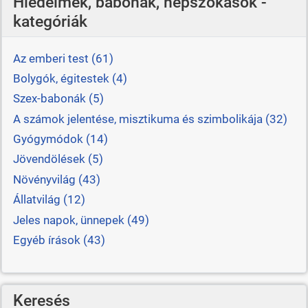
Hiedelmek, babonák, népszokások -
kategóriák
Az emberi test (61)
Bolygók, égitestek (4)
Szex-babonák (5)
A számok jelentése, misztikuma és szimbolikája (32)
Gyógymódok (14)
Jövendölések (5)
Növényvilág (43)
Állatvilág (12)
Jeles napok, ünnepek (49)
Egyéb írások (43)
Keresés