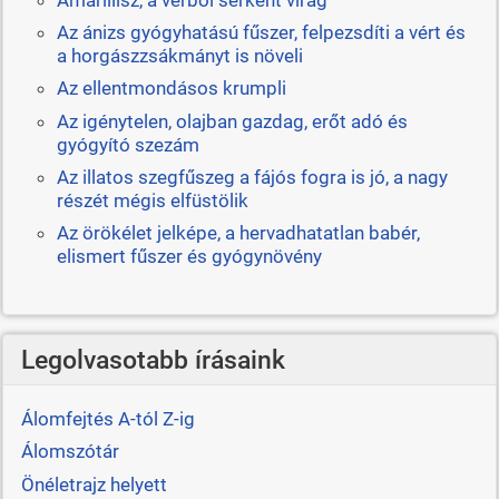
Az ánizs gyógyhatású fűszer, felpezsdíti a vért és
a horgászzsákmányt is növeli
Az ellentmondásos krumpli
Az igénytelen, olajban gazdag, erőt adó és
gyógyító szezám
Az illatos szegfűszeg a fájós fogra is jó, a nagy
részét mégis elfüstölik
Az örökélet jelképe, a hervadhatatlan babér,
elismert fűszer és gyógynövény
Legolvasotabb írásaink
Álomfejtés A-tól Z-ig
Álomszótár
Önéletrajz helyett