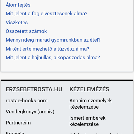
Álomfejtés
Mit jelent a fog elvesztésének álma?
Viszketés
Összetett számok
Mennyi ideig marad gyomrunkban az étel?
Miként értelmezhető a tűzvész álma?
Mit jelent a hajhullás, a kopaszodás álma?
ERZSEBETROSTA.HU
KÉZELEMÉZÉS
rostae-books.com
Anonim személyek
kézelemzése
Vendégkönyv (archiv)
Ismert emberek
Partnereim
kézelemzése
Keresés