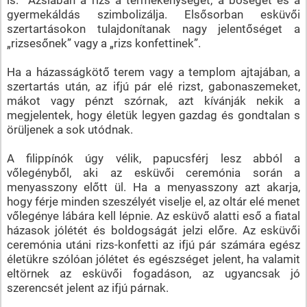
gyermekáldás szimbolizálja. Elsősorban esküvői
szertartásokon tulajdonítanak nagy jelentőséget a
„rizsesőnek” vagy a „rizs konfettinek”.
Ha a házasságkötő terem vagy a templom ajtajában, a
szertartás után, az ifjú pár elé rizst, gabonaszemeket,
mákot vagy pénzt szórnak, azt kívánják nekik a
megjelentek, hogy életük legyen gazdag és gondtalan s
örüljenek a sok utódnak.
A filippínók úgy vélik, papucsférj lesz abból a
vőlegényből, aki az esküvői ceremónia során a
menyasszony előtt ül. Ha a menyasszony azt akarja,
hogy férje minden szeszélyét viselje el, az oltár elé menet
vőlegénye lábára kell lépnie. Az esküvő alatti eső a fiatal
házasok jólétét és boldogságát jelzi előre. Az esküvői
ceremónia utáni rizs-konfetti az ifjú pár számára egész
életükre szólóan jólétet és egészséget jelent, ha valamit
eltörnek az esküvői fogadáson, az ugyancsak jó
szerencsét jelent az ifjú párnak.