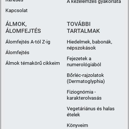
A kézelemzés gyakorlata
Kapcsolat
ÁLMOK,
TOVÁBBI
ÁLOMFEJTÉS
TARTALMAK
Álomfejtés A-tól Z-ig
Hiedelmek, babonák,
népszokások
Álomfejtés
Fejezetek a
Álmok témakörű cikkeim
numerológiából
Bőrléc-rajzolatok
(Dermatoglyphia)
Fiziognómia -
karakterolvasás
Vegetáriánus és halas
ételek
Könyveim