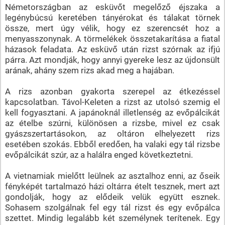
Németországban az esküvőt megelőző éjszaka a
legénybúcsú keretében tányérokat és tálakat törnek
össze, mert úgy vélik, hogy ez szerencsét hoz a
menyasszonynak. A törmelékek összetakarítása a fiatal
házasok feladata. Az esküvő után rizst szórnak az ifjú
párra. Azt mondják, hogy annyi gyereke lesz az újdonsült
arának, ahány szem rizs akad meg a hajában.
A rizs azonban gyakorta szerepel az étkezéssel
kapcsolatban. Távol-Keleten a rizst az utolsó szemig el
kell fogyasztani. A japánoknál illetlenség az evőpálcikát
az ételbe szúrni, különösen a rizsbe, mivel ez csak
gyászszertartásokon, az oltáron elhelyezett rizs
esetében szokás. Ebből eredően, ha valaki egy tál rizsbe
evőpálcikát szúr, az a halálra enged következtetni.
A vietnamiak mielőtt leülnek az asztalhoz enni, az őseik
fényképét tartalmazó házi oltárra ételt tesznek, mert azt
gondolják, hogy az elődeik velük együtt esznek.
Sohasem szolgálnak fel egy tál rizst és egy evőpálca
szettet. Mindig legalább két személynek terítenek. Egy