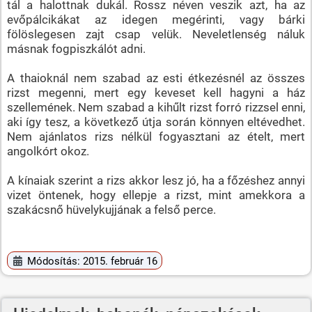
tál a halottnak dukál. Rossz néven veszik azt, ha az
evőpálcikákat az idegen megérinti, vagy bárki
fölöslegesen zajt csap velük. Neveletlenség náluk
másnak fogpiszkálót adni.
A thaioknál nem szabad az esti étkezésnél az összes
rizst megenni, mert egy keveset kell hagyni a ház
szellemének. Nem szabad a kihűlt rizst forró rizzsel enni,
aki így tesz, a következő útja során könnyen eltévedhet.
Nem ajánlatos rizs nélkül fogyasztani az ételt, mert
angolkórt okoz.
A kínaiak szerint a rizs akkor lesz jó, ha a főzéshez annyi
vizet öntenek, hogy ellepje a rizst, mint amekkora a
szakácsnő hüvelykujjának a felső perce.
Módosítás: 2015. február 16