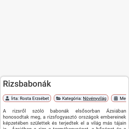
Rizsbabonák
Írta:
Rosta Erzsébet
Kategória:
Növényvilág
Megj
A rizsről szóló babonák elsősorban Ázsiában
honosodtak meg, a rizsfogyasztó országok embereinek
képzetében születtek és terjedtek el a világ más tájain
is. Ázsiában a rizs a termékenységet, a bőséget és a