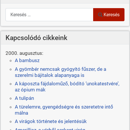
Keresés
Keresés
Kapcsolódó cikkeink
2000. augusztus:
A bambusz
A gyömbér nemcsak gyógyító fűszer, de a
szerelmi bájitalok alapanyaga is
A káposzta fájdaloműző, bódító ’unokatestvére’,
az ópium mák
A tulipán
A türelemre, gyengédségre és szeretetre intő
málna
A virágok története és jelentésük
Amarillisz, a vérből serkent virág