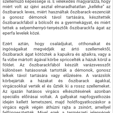
szelleműző képessége is. E vélekedés magyarázza, hogy
miért volt az újévi asztal elmaradhatatlan „kelléke” az
őszibarack leves, miért használtak őszibarack-eszenciát
a gonosz démonok távol tartására, készítették
őszibarackfából a bölcsőt és a gyermekágyat, és miért
tettek a selyemhernyó-tenyésztők őszibarackfa ágat az
eperfa levelek közé.
Ezért aztán, hogy családjukat, otthonaikat és
ingóságaikat megvédjék az ártó szellemektől,
őszibarack ágat kötöztek a kapuikra és ajtaikra, vagy a
fa vízbe mártott ágával körbe spriccelték a házuk körül a
földet. Az őszibarackfából készült varázsvesszőt
különösen hatásosnak tartották a démonok, gonosz
lelkek távol tartására vagy elűzésére. A varázslók
körbejárták a házakat és őszibarack ágakkal,
virgácsokkal verték el és űzték ki a rossz szellemeket.
Az igazán hatásos virgács elkészítésének azonban
speciális előírásai voltak. A gallyakat napfogyatkozás
idején kellett lemetszeni, majd holdfogyatkozáskor a
virgács egyik végén áthúzni rajta a zsinórt, amellyel
felfüggesztették. Mivel ezek a természeti jelenségek