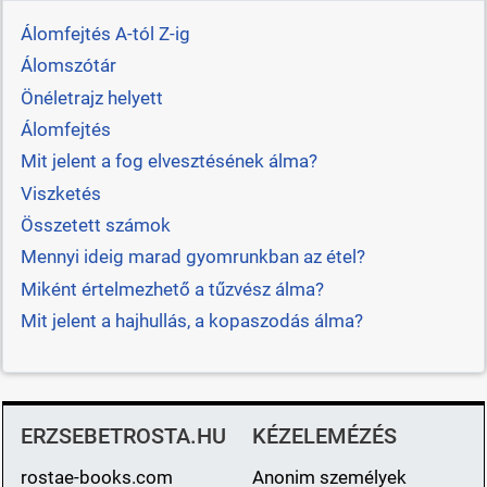
Álomfejtés A-tól Z-ig
Álomszótár
Önéletrajz helyett
Álomfejtés
Mit jelent a fog elvesztésének álma?
Viszketés
Összetett számok
Mennyi ideig marad gyomrunkban az étel?
Miként értelmezhető a tűzvész álma?
Mit jelent a hajhullás, a kopaszodás álma?
ERZSEBETROSTA.HU
KÉZELEMÉZÉS
rostae-books.com
Anonim személyek