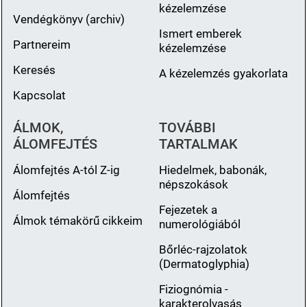
kézelemzése
Vendégkönyv (archiv)
Ismert emberek
Partnereim
kézelemzése
Keresés
A kézelemzés gyakorlata
Kapcsolat
ÁLMOK,
TOVÁBBI
ÁLOMFEJTÉS
TARTALMAK
Álomfejtés A-tól Z-ig
Hiedelmek, babonák,
népszokások
Álomfejtés
Fejezetek a
Álmok témakörű cikkeim
numerológiából
Bőrléc-rajzolatok
(Dermatoglyphia)
Fiziognómia -
karakterolvasás