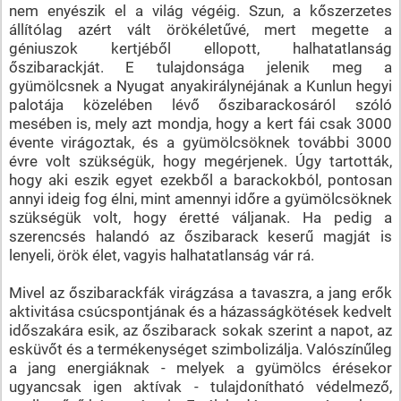
nem enyészik el a világ végéig. Szun, a kőszerzetes
állítólag azért vált örökéletűvé, mert megette a
géniuszok kertjéből ellopott, halhatatlanság
őszibarackját. E tulajdonsága jelenik meg a
gyümölcsnek a Nyugat anyakirálynéjának a Kunlun hegyi
palotája közelében lévő őszibarackosáról szóló
mesében is, mely azt mondja, hogy a kert fái csak 3000
évente virágoztak, és a gyümölcsöknek további 3000
évre volt szükségük, hogy megérjenek. Úgy tartották,
hogy aki eszik egyet ezekből a barackokból, pontosan
annyi ideig fog élni, mint amennyi időre a gyümölcsöknek
szükségük volt, hogy éretté váljanak. Ha pedig a
szerencsés halandó az őszibarack keserű magját is
lenyeli, örök élet, vagyis halhatatlanság vár rá.
Mivel az őszibarackfák virágzása a tavaszra, a jang erők
aktivitása csúcspontjának és a házasságkötések kedvelt
időszakára esik, az őszibarack sokak szerint a napot, az
esküvőt és a termékenységet szimbolizálja. Valószínűleg
a jang energiáknak - melyek a gyümölcs érésekor
ugyancsak igen aktívak - tulajdonítható védelmező,