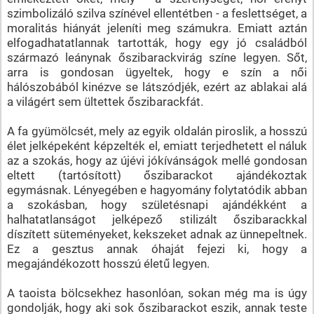
szimbolizáló szilva színével ellentétben - a feslettséget, a
moralitás hiányát jeleníti meg számukra. Emiatt aztán
elfogadhatatlannak tartották, hogy egy jó családból
származó leánynak őszibarackvirág színe legyen. Sőt,
arra is gondosan ügyeltek, hogy e szín a női
hálószobából kinézve se látszódjék, ezért az ablakai alá
a világért sem ültettek őszibarackfát.
A fa gyümölcsét, mely az egyik oldalán piroslik, a hosszú
élet jelképeként képzelték el, emiatt terjedhetett el náluk
az a szokás, hogy az újévi jókívánságok mellé gondosan
eltett (tartósított) őszibarackot ajándékoztak
egymásnak. Lényegében e hagyomány folytatódik abban
a szokásban, hogy születésnapi ajándékként a
halhatatlanságot jelképező stilizált őszibarackkal
díszített süteményeket, kekszeket adnak az ünnepeltnek.
Ez a gesztus annak óhaját fejezi ki, hogy a
megajándékozott hosszú életű legyen.
A taoista bölcsekhez hasonlóan, sokan még ma is úgy
gondolják, hogy aki sok őszibarackot eszik, annak teste