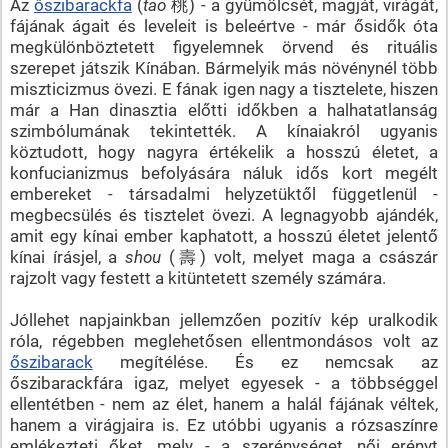
Az
őszibarackfa
(
tao
桃) - a gyümölcsét, magját, virágát,
fájának ágait és leveleit is beleértve - már ősidők óta
megkülönböztetett figyelemnek örvend és rituális
szerepet játszik Kínában. Bármelyik más növénynél több
miszticizmus övezi. E fának igen nagy a tisztelete, hiszen
már a Han dinasztia előtti időkben a halhatatlanság
szimbólumának tekintették. A kínaiakról ugyanis
köztudott, hogy nagyra értékelik a hosszú életet, a
konfucianizmus befolyására náluk idős kort megélt
embereket - társadalmi helyzetüktől függetlenül -
megbecsülés és tisztelet övezi. A legnagyobb ajándék,
amit egy kínai ember kaphatott, a hosszú életet jelentő
kínai írásjel, a
shou
(壽) volt, melyet maga a császár
rajzolt vagy festett a kitüntetett személy számára.
Jóllehet napjainkban jellemzően pozitív kép uralkodik
róla, régebben meglehetősen ellentmondásos volt az
őszibarack
megítélése. És ez nemcsak az
őszibarackfára igaz, melyet egyesek - a többséggel
ellentétben - nem az élet, hanem a halál fájának véltek,
hanem a virágjaira is. Ez utóbbi ugyanis a rózsaszínre
emlékezteti őket, mely - a szerénységet, női erényt