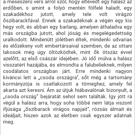
a meseszerű vers arról szól, hogy eltévedt egy halász az
erdőben, s amint a folyó mentén fölfelé haladt, egy
szakadékhoz jutott, amely tele volt virágzó
őszibarackfával. Ennek a szakadéknak a végén egy kis
hegy volt, és abban egy barlang, amelyen áthaladva egy
más országba jutott, ahol jóság és megelégedettség
uralkodott. Mindenütt jólétben éltek, mindenki udvarias
és előzékeny volt embertársaival szemben, de az ottani
lakosok még úgy öltözködtek, mint ők ötszáz évvel
azelőtt, az első császár idejében. Jó idő múlva a halász
visszatért hazájába, és elmondta a falubelieknek, milyen
csodálatos országban járt. Erre mindenki nagyon
kíváncsi lett a „csoda országra”, sőt még a tartomány
kormányzója is csatlakozott a tömeghez, amely fel
akarta azt keresni. Ám az útjuk hiábavalónak bizonyult, a
„csoda ország” bejáratát sehol sem találták. Így jött rá
végül a halász arra, hogy soha többé nem látja viszont
ifjúsága „őszibarack virágos napjait”, rózsás álmait és
ideáljait, hiszen azok az életben csak egyszer adatnak
meg.