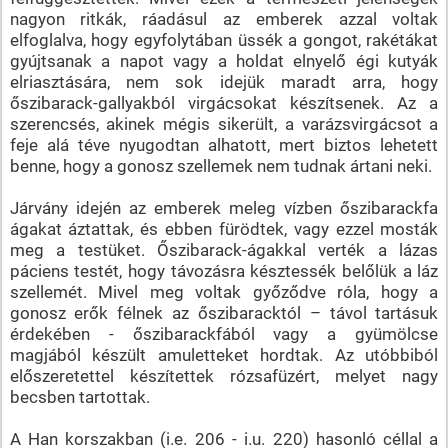
nagyon ritkák, ráadásul az emberek azzal voltak
elfoglalva, hogy egyfolytában üssék a gongot, rakétákat
gyújtsanak a napot vagy a holdat elnyelő égi kutyák
elriasztására, nem sok idejük maradt arra, hogy
őszibarack-gallyakból virgácsokat készítsenek. Az a
szerencsés, akinek mégis sikerült, a varázsvirgácsot a
feje alá téve nyugodtan alhatott, mert biztos lehetett
benne, hogy a gonosz szellemek nem tudnak ártani neki.
Járvány idején az emberek meleg vízben őszibarackfa
ágakat áztattak, és ebben fürödtek, vagy ezzel mosták
meg a testüket. Őszibarack-ágakkal verték a lázas
páciens testét, hogy távozásra késztessék belőlük a láz
szellemét. Mivel meg voltak győződve róla, hogy a
gonosz erők félnek az őszibaracktól – távol tartásuk
érdekében - őszibarackfából vagy a gyümölcse
magjából készült amuletteket hordtak. Az utóbbiból
előszeretettel készítettek rózsafüzért, melyet nagy
becsben tartottak.
A Han korszakban (i.e. 206 - i.u. 220) hasonló céllal a