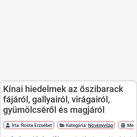
Kínai hiedelmek az őszibarack
fájáról, gallyairól, virágairól,
gyümölcséről és magjáról
Írta:
Rosta Erzsébet
Kategória:
Növényvilág
Megj