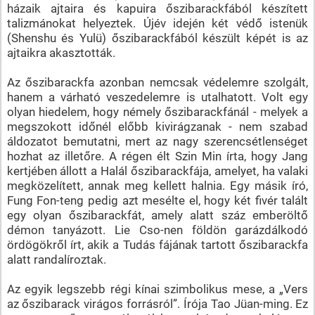
házaik ajtaira és kapuira őszibarackfából készített
talizmánokat helyeztek. Újév idején két védő istenük
(Shenshu és Yulü) őszibarackfából készült képét is az
ajtaikra akasztották.
Az őszibarackfa azonban nemcsak védelemre szolgált,
hanem a várható veszedelemre is utalhatott. Volt egy
olyan hiedelem, hogy némely őszibarackfánál - melyek a
megszokott időnél előbb kivirágzanak - nem szabad
áldozatot bemutatni, mert az nagy szerencsétlenséget
hozhat az illetőre. A régen élt Szin Min írta, hogy Jang
kertjében állott a Halál őszibarackfája, amelyet, ha valaki
megközelített, annak meg kellett halnia. Egy másik író,
Fung Fon-teng pedig azt mesélte el, hogy két fivér talált
egy olyan őszibarackfát, amely alatt száz emberöltő
démon tanyázott. Lie Cso-nen földön garázdálkodó
ördögökről írt, akik a Tudás fájának tartott őszibarackfa
alatt randalíroztak.
Az egyik legszebb régi kínai szimbolikus mese, a „Vers
az őszibarack virágos forrásról”. Írója Tao Jüan-ming. Ez