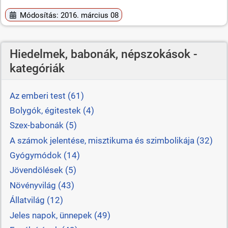
Módosítás: 2016. március 08
Hiedelmek, babonák, népszokások -
kategóriák
Az emberi test (61)
Bolygók, égitestek (4)
Szex-babonák (5)
A számok jelentése, misztikuma és szimbolikája (32)
Gyógymódok (14)
Jövendölések (5)
Növényvilág (43)
Állatvilág (12)
Jeles napok, ünnepek (49)