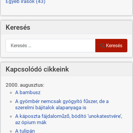
Egyéb írások (43)
Keresés
Keresés
Keresés
Kapcsolódó cikkeink
2000. augusztus:
A bambusz
A gyömbér nemcsak gyógyító fűszer, de a
szerelmi bájitalok alapanyaga is
A káposzta fájdaloműző, bódító ’unokatestvére’,
az ópium mák
A tulipán