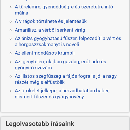
A türelemre, gyengédségre és szeretetre intő
málna
A virágok története és jelentésük
Amarillisz, a vérből serkent virág
Az ánizs gyógyhatású fűszer, felpezsdíti a vért és
a horgászzsákmányt is növeli
Az ellentmondásos krumpli
Az igénytelen, olajban gazdag, erőt adó és
gyógyító szezám
Az illatos szegfűszeg a fájós fogra is jó, a nagy
részét mégis elfüstölik
Az örökélet jelképe, a hervadhatatlan babér,
elismert fűszer és gyógynövény
Legolvasotabb írásaink