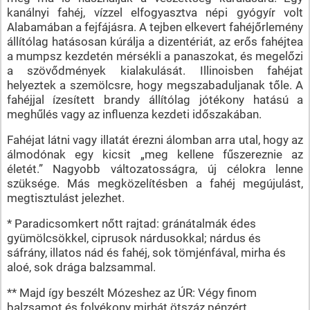
kanálnyi fahéj, vízzel elfogyasztva népi gyógyír volt
Alabamában a fejfájásra. A tejben elkevert fahéjőrlemény
állítólag hatásosan kúrálja a dizentériát, az erős fahéjtea
a mumpsz kezdetén mérsékli a panaszokat, és megelőzi
a szövődmények kialakulását. Illinoisben fahéjat
helyeztek a szemölcsre, hogy megszabaduljanak tőle. A
fahéjjal ízesített brandy állítólag jótékony hatású a
meghűlés vagy az influenza kezdeti időszakában.
Fahéjat látni vagy illatát érezni álomban arra utal, hogy az
álmodónak egy kicsit „meg kellene fűszereznie az
életét.” Nagyobb változatosságra, új célokra lenne
szüksége. Más megközelítésben a fahéj megújulást,
megtisztulást jelezhet.
* Paradicsomkert nőtt rajtad: gránátalmák édes
gyümölcsökkel, ciprusok nárdusokkal; nárdus és
sáfrány, illatos nád és fahéj, sok tömjénfával, mirha és
aloé, sok drága balzsammal.
** Majd így beszélt Mózeshez az ÚR: Végy finom
balzsamot és folyékony mirhát ötszáz pénzért,