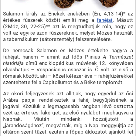
Salamon király az Énekek énekében (Én; 4,13-14)* az
értékes fűszerek között említi meg a
fahéjat
. Másutt
(2Móz, 30, 22-25)** azt is megtudhatjuk róla, hogy ez
volt az egyike azon fűszereknek, melyet Mózes használt
a tabernákulum (sátorszentély) felszentelésére.
De nemcsak Salamon és Mózes értékelte nagyra a
fahéjat, hanem – amint azt Idős Plinius
A Természet
históriája
című enciklopédikus művének 12. könyvében
olvashatjuk – Vespasianus császár is. Ő volt az első a
rómaiak között, aki – közel kétezer éve – fahéjfüzérekkel
szenteltette fel a Capitoliumot és a Béke templomát.
Az ókori feljegyzések azt állítják, hogy egyedül az ősi
Arábia papjai rendelkeztek a fahéj begyűjtésének a
jogával. Közülük a legmagasabb rangban lévő osztotta
szét az értékes fakérget, az első nyalábot meghagyva a
Napnak. Miután mindenki hozzájutott a
„járandóságához”, megvárták, míg a Nap meggyújtja az
oltáron szent tüzet, ezután a főpap áldozatot ajánlott fel