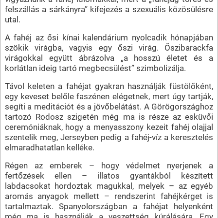
felszállás a sárkányra” kifejezés a szexuális közösülésre
utal.
A fahéj az ősi kínai kalendárium nyolcadik hónapjában
szökik virágba, vagyis egy őszi virág. Őszibarackfa
virágokkal együtt ábrázolva „a hosszú életet és a
korlátlan ideig tartó megbecsülést” szimbolizálja.
Távol keleten a fahéjat gyakran használják füstölőként,
egy keveset belőle faszénen elégetnek, mert úgy tartják,
segíti a meditációt és a jövőbelátást. A Görögországhoz
tartozó Rodosz szigetén még ma is része az esküvői
ceremóniáknak, hogy a menyasszony kezeit fahéj olajjal
szentelik meg, Jerseyben pedig a fahéj-víz a keresztelés
elmaradhatatlan kelléke.
Régen az emberek – hogy védelmet nyerjenek a
fertőzések ellen – illatos gyantákból készített
labdacsokat hordoztak magukkal, melyek – az egyéb
aromás anyagok mellett – rendszerint fahéjkérget is
tartalmaztak. Spanyolországban a fahéjat helyenként
még ma is használják a veszettség kúrálására. Egy