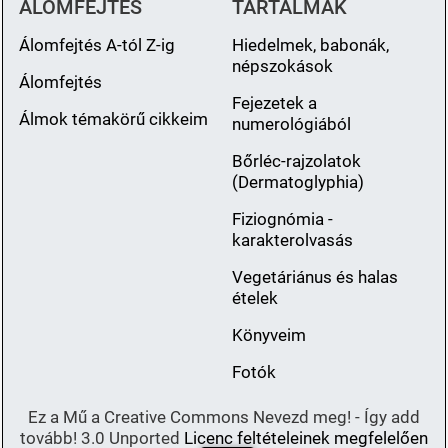
ÁLOMFEJTÉS
TARTALMAK
Álomfejtés A-tól Z-ig
Hiedelmek, babonák,
népszokások
Álomfejtés
Fejezetek a
Álmok témakörű cikkeim
numerológiából
Bőrléc-rajzolatok
(Dermatoglyphia)
Fiziognómia -
karakterolvasás
Vegetáriánus és halas
ételek
Könyveim
Fotók
Ez a Mű a Creative Commons Nevezd meg! - Így add
tovább! 3.0 Unported
Licenc feltételeinek megfelelően