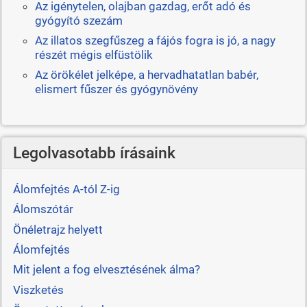
Az igénytelen, olajban gazdag, erőt adó és
gyógyító szezám
Az illatos szegfűszeg a fájós fogra is jó, a nagy
részét mégis elfüstölik
Az örökélet jelképe, a hervadhatatlan babér,
elismert fűszer és gyógynövény
Legolvasotabb írásaink
Álomfejtés A-tól Z-ig
Álomszótár
Önéletrajz helyett
Álomfejtés
Mit jelent a fog elvesztésének álma?
Viszketés