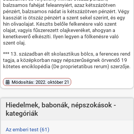
balzsamos fahéjat feleannyiért, azaz kétszázötven
pénzért, balzsamos nádat is kétszázötven pénzért. Végy
kassziát is ötszáz pénzért a szent sekel szerint, és egy
hín olivaolajat. Készíts belőle felkenésre való szent
olajat, vagyis fűszerezett olajkeveréket, ahogyan a
kenetkeverő elkészíti. Ilyen legyen a fölkenésre való
szent olaj.
*** 13. században élt skolasztikus bölcs, a ferences rend
tagja, a középkorban nagy népszerűségnek örvendő 19
kötetes enciklopédia (De proprietatibus rerum) szerzője.
Módosítás: 2022. október 21
Hiedelmek, babonák, népszokások -
kategóriák
Az emberi test (61)