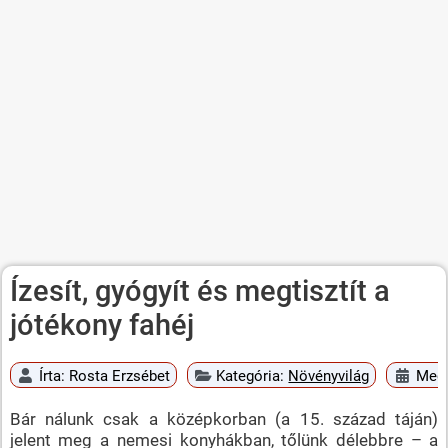
Ízesít, gyógyít és megtisztít a
jótékony fahéj
Írta:
Rosta Erzsébet
Kategória:
Növényvilág
Megj
Bár nálunk csak a középkorban (a 15. század táján)
jelent meg a nemesi konyhákban, tőlünk délebbre – a