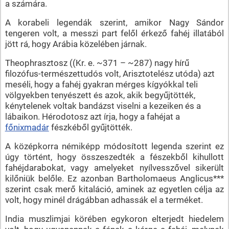
a számára.
A korabeli legendák szerint, amikor Nagy Sándor
tengeren volt, a messzi part felől érkező fahéj illatából
jött rá, hogy Arábia közelében járnak.
Theophrasztosz ((Kr. e. ~371 – ~287) nagy hírű
filozófus-természettudós volt, Arisztotelész utóda) azt
meséli, hogy a fahéj gyakran mérges kígyókkal teli
völgyekben tenyészett és azok, akik begyűjtötték,
kénytelenek voltak bandázst viselni a kezeiken és a
lábaikon. Hérodotosz azt írja, hogy a fahéjat a
főnixmadár
fészkéből gyűjtötték.
A középkorra némiképp módosított legenda szerint ez
úgy történt, hogy összeszedték a fészekből kihullott
fahéjdarabokat, vagy amelyeket nyílvesszővel sikerült
kilőniük belőle. Ez azonban Bartholomaeus Anglicus***
szerint csak merő kitaláció, aminek az egyetlen célja az
volt, hogy minél drágábban adhassák el a terméket.
India muszlimjai körében egykoron elterjedt hiedelem