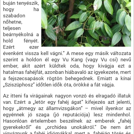
buján tenyészik,
hogy ha
szabadon
nőhetne,
teljesen
beárnyékolná a
hold fényét.
Ezért ezer
évenként vissza kell vágni.” A mese egy másik változata
szerint a holdon él egy Vu Kang (vagy Vu csi) nevű
ember, akit azért küldtek oda, hogy kivágja ezt a
hatalmas fahéjfát, azonban hiábavaló az igyekezete, mert
a fejszecsapások rögtön behegednek. Emiatt a kínai
„Sziszüphosz” időtlen idők óta, örökké a fát vágja.
Az itteni fa virágainak nagyon vonzó és elragadó illatuk
van. Ezért a „letör egy fahéj ágat” kifejezés azt jelenti,
hogy „átmegy az államvizsgákon” – mivel ilyenkor az
egyénnek jó szaga (jó reputációja) lesz mindenhol.
Hasonlóan értelemben beszélnek az emberek „fahéj
gyerekekről” és „orchidea unokákról.” De nem árt
vigyáznunk a fahéj idiómákkal, mert a „fahéjág törés és