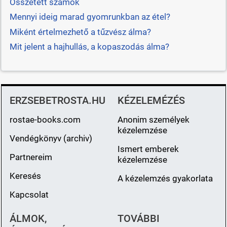
Összetett számok
Mennyi ideig marad gyomrunkban az étel?
Miként értelmezhető a tűzvész álma?
Mit jelent a hajhullás, a kopaszodás álma?
ERZSEBETROSTA.HU
KÉZELEMÉZÉS
rostae-books.com
Anonim személyek
kézelemzése
Vendégkönyv (archiv)
Ismert emberek
Partnereim
kézelemzése
Keresés
A kézelemzés gyakorlata
Kapcsolat
ÁLMOK,
TOVÁBBI