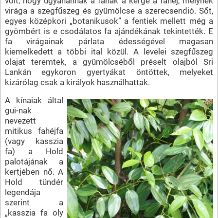
volt, hogy ugyanannak a fának a kérge a fahéj, melynek
virága a szegfűszeg és gyümölcse a szerecsendió. Sőt,
egyes középkori „botanikusok” a fentiek mellett még a
gyömbért is e csodálatos fa ajándékának tekintették. E
fa virágainak párlata édességével magasan
kiemelkedett a többi ital közül. A levelei szegfűszeg
olajat teremtek, a gyümölcséből préselt olajból Sri
Lankán egykoron gyertyákat öntöttek, melyeket
kizárólag csak a királyok használhattak.
A kínaiak által
gui-nak
nevezett
mitikus fahéjfa
(vagy kasszia
fa) a Hold
palotájának a
kertjében nő. A
Hold tündér
legendája
szerint a
„kasszia fa oly