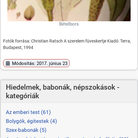
Bételbors
Fotók forrása: Christian Ratsch A szerelem füveskertje Kiadó: Terra,
Budapest, 1994
Módosítás: 2017. június 23
Hiedelmek, babonák, népszokások -
kategóriák
Az emberi test (61)
Bolygók, égitestek (4)
Szex-babonák (5)