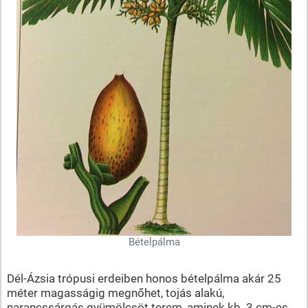
Bételpálma
Dél-Ázsia trópusi erdeiben honos bételpálma akár 25
méter magasságig megnőhet, tojás alakú,
narancssárgás gyümölcsöt terem, aminek kb. 3 cm-es