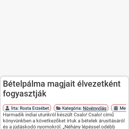
Bételpálma magjait élvezetként
fogyasztják
Írta:
Rosta Erzsébet
Kategória:
Növényvilág
Megj
Harmadik indiai utunkról készült Csalo! Csalo! című
könyvünkben a következőket írtuk a bételek árusításáról
és a júdáskodó nyomokról. „Néhány lépéssel odébb