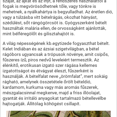
szájat, az ajkat és az ínyt, a rendszeres használattól a
fogak is megvörösödhetnek tőle, vagy tönkre is
mehetnek, a nyálkahártya is begyulladhat. Az éretlen dió,
vagy a túlzásba vitt bételrágás, okozhat hányást,
szédülést, sőt rángógörcsöt is. Gyógyszerként bételt
használtak malária ellen, de orvosságként ajánlották,
mint bélféregölőt és gilisztahajtót is.
A világ népességének kb.egytizede fogyaszthat bételt.
Kelet Indiában és az ázsiai szigetvilágban, a bétel
rágóbors ugyancsak a trópusok növénye, amit csípős,
fűszeres ízű, piros nedvű leveleiért termesztik. Az
élénkítő, erotikusan izgató szer rágása kellemes
izgatottságot és étvágyat éleszt, fűszerként is
használják. A bételfalat neve „örömfalat”, mert sokáig
rágható, amelynek összetétele őrölt bételdió,
kardamom, kurkuma vagy más aromás fűszerek,
mészgalacsinnal megkenve, majd a friss illóolajat,
gyantát és irritáló anyagokat tartalmazó bétellevélbe
hajtogatják. Állítólag köhögést csillapít.