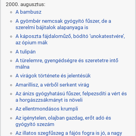
2000. augusztus:
A bambusz
A gyömbér nemcsak gyógyító fűszer, de a
szerelmi bájitalok alapanyaga is
A káposzta fájdaloműző, bódító ’unokatestvére’,
az ópium mák
A tulipán
A türelemre, gyengédségre és szeretetre intő
málna
A virágok története és jelentésük
Amarillisz, a vérből serkent virág
Az ánizs gyógyhatású fűszer, felpezsdíti a vért és
a horgászzsákmányt is növeli
Az ellentmondásos krumpli
Az igénytelen, olajban gazdag, erőt adó és
gyógyító szezám
Az illatos szegfűszeg a fájós fogra is jó, a nagy