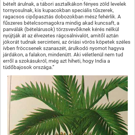
bételt árulnak, a tábori asztalkákon fényes zöld levelek
tornyosulnak, kis kupacokban speciális tűszerek,
ragacsos cipőpasztás dobozokban mész fehérlik. A
fűszeres bételcsomagokra mindig akad kuncsaft, a
panválák (bételárusok) törzsvevőiknek kérés nélkül
nyújtják át az élvezetes rágcsálnivalót, amitől aztán
jókorát tudnak sercinteni, az óriási vörös köpetek széles
ívben fröccsenek szanaszét, árulkodó nyomot hagyva
járdákon, a falakon, mindenütt. Aki véletlenül nem tud
erről a szokásukról, még azt hiheti, hogy India a
tüdőbajosok országa.”