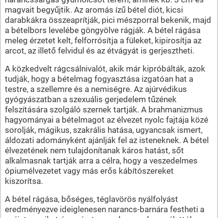
magvait begyűjtik. Az aromás ízű bétel diót, kicsi
darabkákra összeaprítják, pici mészporral bekenik, majd
a bételbors levelébe göngyölve rágják. A bétel rágása
meleg érzetet kelt, felforrósítja a füleket, kipirosítja az
arcot, az illető felvidul és az étvágyát is gerjesztheti.
A közkedvelt rágcsálnivalót, akik már kipróbálták, azok
tudják, hogy a bételmag fogyasztása izgatóan hat a
testre, a szellemre és a nemiségre. Az ajúrvédikus
gyógyászatban a szexuális gerjedelem tűzének
felszítására szolgáló szernek tartják. A brahmanizmus
hagyományai a bételmagot az élvezet nyolc fajtája közé
sorolják, mágikus, szakrális hatása, ugyancsak ismert,
áldozati adományként ajánlják fel az isteneknek. A bétel
élvezetének nem tulajdonítanak káros hatást, sőt
alkalmasnak tartják arra a célra, hogy a veszedelmes
ópiumélvezetet vagy más erős kábítószereket
kiszorítsa.
A bétel rágása, bőséges, téglavörös nyálfolyást
eredményezve ideiglenesen narancs-barnára festheti a