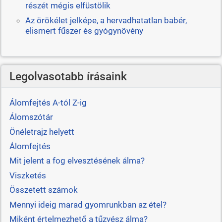
részét mégis elfüstölik
Az örökélet jelképe, a hervadhatatlan babér,
elismert fűszer és gyógynövény
Legolvasotabb írásaink
Álomfejtés A-tól Z-ig
Álomszótár
Önéletrajz helyett
Álomfejtés
Mit jelent a fog elvesztésének álma?
Viszketés
Összetett számok
Mennyi ideig marad gyomrunkban az étel?
Miként értelmezhető a tűzvész álma?