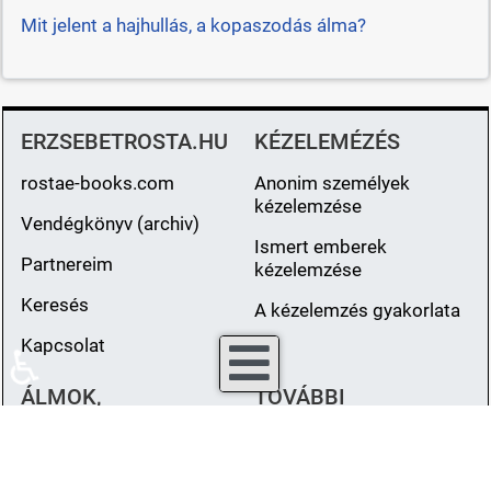
Mit jelent a hajhullás, a kopaszodás álma?
ERZSEBETROSTA.HU
KÉZELEMÉZÉS
rostae-books.com
Anonim személyek
kézelemzése
Vendégkönyv (archiv)
Ismert emberek
Partnereim
kézelemzése
Keresés
A kézelemzés gyakorlata
Kapcsolat
♿
ÁLMOK,
TOVÁBBI
ÁLOMFEJTÉS
TARTALMAK
Álomfejtés A-tól Z-ig
Hiedelmek, babonák,
népszokások