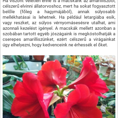
Ha viszont véletlen enne is a macskánk az amarilliszből,
célszerű elvinni állatorvoshoz, mert ha sokat fogyasztott
belőle (főleg a hagymájából), annak súlyosabb
mellékhatásai is lehetnek. Ha például letargiába esik,
vagy reszket, az súlyos vérnyomásesésre utalhat, ami
azonnali kezelést igényel. A macskák mellett azonban a
szobában tartott egyéb jószágaink is megkóstolhatják a
cserepes amarilliszünket, ezért célszerű a virágainkat
úgy elhelyezni, hogy kedvenceink ne érhessék el őket.