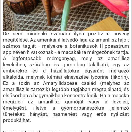
De nem mindenki számára ilyen pozitív e növény
megítélése. Az amerikai állatvédő liga az amarillisz fajok
számos tagját - melyekre a botanikusok Hippeastrum
spp néven hivatkoznak - a macskákra mérgezőnek tartja.
A legfontosabb méreganyag, mely az amarillisz
leveleiben, szárában és gumóiban található, egy az
emberekre és a háziállatokra egyaránt mérgező
alkaloida, melynek kémiai elnevezése lycorine (likorin).
Ez a toxin az Amaryllidaceae család (melyhez az
amarillisz is tartozik) legtöbb tagjában megtalálható, és
elsősorban a hagymáikban koncentrálódik. Ha a macska
megízleli az amarillisz gumóját vagy a leveleit,
émelygést, illetve a gyomorpanaszokra jellemző
tüneteket: hányást, hasmenést vagy erős nyálzást
produkálhat.