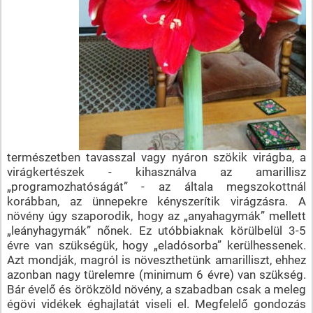
természetben tavasszal vagy nyáron szökik virágba, a
virágkertészek - kihasználva az amarillisz
„programozhatóságát” - az általa megszokottnál
korábban, az ünnepekre kényszerítik virágzásra. A
növény úgy szaporodik, hogy az „anyahagymák” mellett
„leányhagymák” nőnek. Ez utóbbiaknak körülbelül 3-5
évre van szükségük, hogy „eladósorba” kerülhessenek.
Azt mondják, magról is növeszthetünk amarilliszt, ehhez
azonban nagy türelemre (minimum 6 évre) van szükség.
Bár évelő és örökzöld növény, a szabadban csak a meleg
égövi vidékek éghajlatát viseli el. Megfelelő gondozás