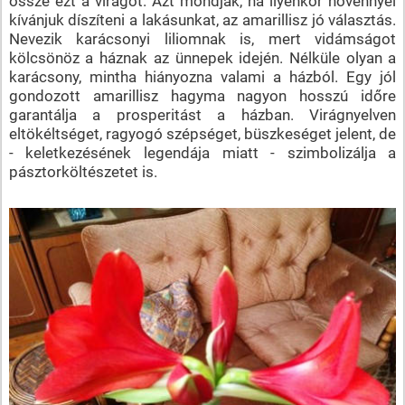
össze ezt a virágot. Azt mondják, ha ilyenkor növénnyel
kívánjuk díszíteni a lakásunkat, az amarillisz jó választás.
Nevezik karácsonyi liliomnak is, mert vidámságot
kölcsönöz a háznak az ünnepek idején. Nélküle olyan a
karácsony, mintha hiányozna valami a házból. Egy jól
gondozott amarillisz hagyma nagyon hosszú időre
garantálja a prosperitást a házban. Virágnyelven
eltökéltséget, ragyogó szépséget, büszkeséget jelent, de
- keletkezésének legendája miatt - szimbolizálja a
pásztorköltészetet is.