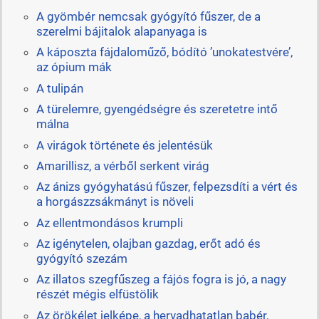
A gyömbér nemcsak gyógyító fűszer, de a
szerelmi bájitalok alapanyaga is
A káposzta fájdaloműző, bódító ’unokatestvére’,
az ópium mák
A tulipán
A türelemre, gyengédségre és szeretetre intő
málna
A virágok története és jelentésük
Amarillisz, a vérből serkent virág
Az ánizs gyógyhatású fűszer, felpezsdíti a vért és
a horgászzsákmányt is növeli
Az ellentmondásos krumpli
Az igénytelen, olajban gazdag, erőt adó és
gyógyító szezám
Az illatos szegfűszeg a fájós fogra is jó, a nagy
részét mégis elfüstölik
Az örökélet jelképe, a hervadhatatlan babér,