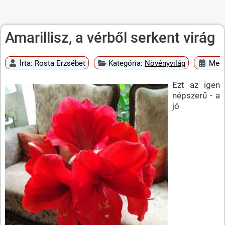
Amarillisz, a vérből serkent virág
Írta:
Rosta Erzsébet
Kategória:
Növényvilág
Megj
Ezt az igen
népszerű - a
jó