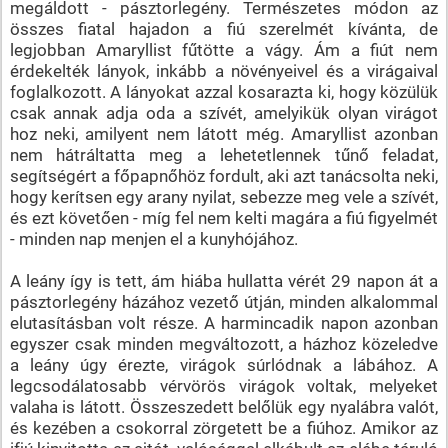
megáldott - pásztorlegény. Természetes módon az
összes fiatal hajadon a fiú szerelmét kívánta, de
legjobban Amaryllist fűtötte a vágy. Ám a fiút nem
érdekelték lányok, inkább a növényeivel és a virágaival
foglalkozott. A lányokat azzal kosarazta ki, hogy közülük
csak annak adja oda a szívét, amelyikük olyan virágot
hoz neki, amilyent nem látott még. Amaryllist azonban
nem hátráltatta meg a lehetetlennek tűnő feladat,
segítségért a főpapnőhöz fordult, aki azt tanácsolta neki,
hogy kerítsen egy arany nyilat, sebezze meg vele a szívét,
és ezt követően - míg fel nem kelti magára a fiú figyelmét
- minden nap menjen el a kunyhójához.
A leány így is tett, ám hiába hullatta vérét 29 napon át a
pásztorlegény házához vezető útján, minden alkalommal
elutasításban volt része. A harmincadik napon azonban
egyszer csak minden megváltozott, a házhoz közeledve
a leány úgy érezte, virágok súrlódnak a lábához. A
legcsodálatosabb vérvörös virágok voltak, melyeket
valaha is látott. Összeszedett belőlük egy nyalábra valót,
és kezében a csokorral zörgetett be a fiúhoz. Amikor az