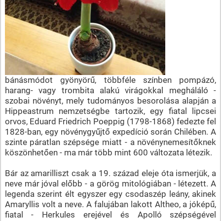
bánásmódot gyönyörű, többféle színben pompázó,
harang- vagy trombita alakú virágokkal megháláló -
szobai növényt, mely tudományos besorolása alapján a
Hippeastrum nemzetségbe tartozik, egy fiatal lipcsei
orvos, Eduard Friedrich Poeppig (1798-1868) fedezte fel
1828-ban, egy növénygyűjtő expedíció során Chilében. A
szinte páratlan szépsége miatt - a növénynemesítőknek
köszönhetően - ma már több mint 600 változata létezik.
Bár az amarilliszt csak a 19. század eleje óta ismerjük, a
neve már jóval előbb - a görög mitológiában - létezett. A
legenda szerint élt egyszer egy csodaszép leány, akinek
Amaryllis volt a neve. A falujában lakott Altheo, a jóképű,
fiatal - Herkules erejével és Apolló szépségével