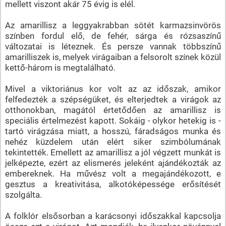
mellett viszont akár 75 évig is elél.
Az amarillisz a leggyakrabban sötét karmazsinvörös
színben fordul elő, de fehér, sárga és rózsaszínű
változatai is léteznek. És persze vannak többszínű
amarilliszek is, melyek virágaiban a felsorolt színek közül
kettő-három is megtalálható.
Mivel a viktoriánus kor volt az az időszak, amikor
felfedezték a szépségüket, és elterjedtek a virágok az
otthonokban, magától értetődően az amarillisz is
speciális értelmezést kapott. Sokáig - olykor hetekig is -
tartó virágzása miatt, a hosszú, fáradságos munka és
nehéz küzdelem után elért siker szimbólumának
tekintették. Emellett az amarillisz a jól végzett munkát is
jelképezte, ezért az elismerés jeleként ajándékozták az
embereknek. Ha művész volt a megajándékozott, e
gesztus a kreativitása, alkotóképessége erősítését
szolgálta.
A folklór elsősorban a karácsonyi időszakkal kapcsolja