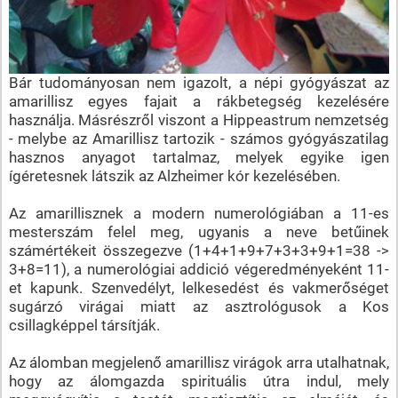
Bár tudományosan nem igazolt, a népi gyógyászat az
amarillisz egyes fajait a rákbetegség kezelésére
használja. Másrészről viszont a Hippeastrum nemzetség
- melybe az Amarillisz tartozik - számos gyógyászatilag
hasznos anyagot tartalmaz, melyek egyike igen
ígéretesnek látszik az Alzheimer kór kezelésében.
Az amarillisznek a modern numerológiában a 11-es
mesterszám felel meg, ugyanis a neve betűinek
számértékeit összegezve (1+4+1+9+7+3+3+9+1=38 ->
3+8=11), a numerológiai addició végeredményeként 11-
et kapunk. Szenvedélyt, lelkesedést és vakmerőséget
sugárzó virágai miatt az asztrológusok a Kos
csillagképpel társítják.
Az álomban megjelenő amarillisz virágok arra utalhatnak,
hogy az álomgazda spirituális útra indul, mely