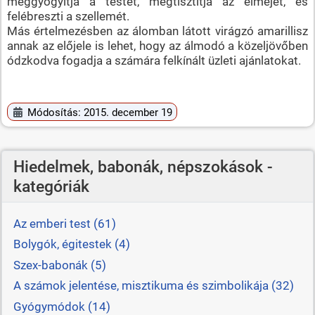
meggyógyítja a testét, megtisztítja az elméjét, és
felébreszti a szellemét.
Más értelmezésben az álomban látott virágzó amarillisz
annak az előjele is lehet, hogy az álmodó a közeljövőben
ódzkodva fogadja a számára felkínált üzleti ajánlatokat.
Módosítás: 2015. december 19
Hiedelmek, babonák, népszokások -
kategóriák
Az emberi test (61)
Bolygók, égitestek (4)
Szex-babonák (5)
A számok jelentése, misztikuma és szimbolikája (32)
Gyógymódok (14)