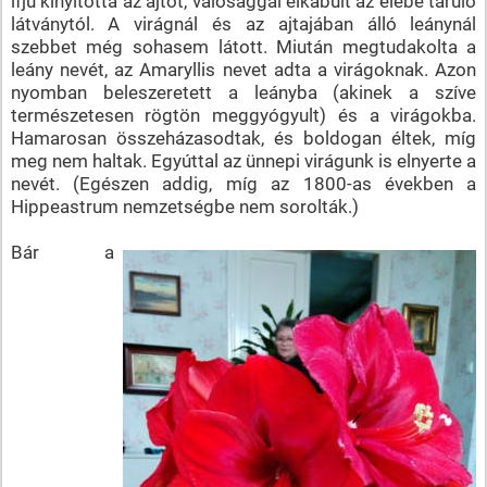
ifjú kinyitotta az ajtót, valósággal elkábult az elébe táruló
látványtól. A virágnál és az ajtajában álló leánynál
szebbet még sohasem látott. Miután megtudakolta a
leány nevét, az Amaryllis nevet adta a virágoknak. Azon
nyomban beleszeretett a leányba (akinek a szíve
természetesen rögtön meggyógyult) és a virágokba.
Hamarosan összeházasodtak, és boldogan éltek, míg
meg nem haltak. Egyúttal az ünnepi virágunk is elnyerte a
nevét. (Egészen addig, míg az 1800-as években a
Hippeastrum nemzetségbe nem sorolták.)
Bár a