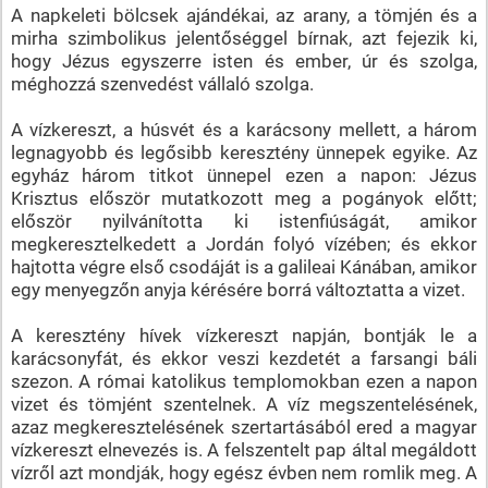
A napkeleti bölcsek ajándékai, az arany, a tömjén és a
mirha szimbolikus jelentőséggel bírnak, azt fejezik ki,
hogy Jézus egyszerre isten és ember, úr és szolga,
méghozzá szenvedést vállaló szolga.
A vízkereszt, a húsvét és a karácsony mellett, a három
legnagyobb és legősibb keresztény ünnepek egyike. Az
egyház három titkot ünnepel ezen a napon: Jézus
Krisztus először mutatkozott meg a pogányok előtt;
először nyilvánította ki istenfiúságát, amikor
megkeresztelkedett a Jordán folyó vízében; és ekkor
hajtotta végre első csodáját is a galileai Kánában, amikor
egy menyegzőn anyja kérésére borrá változtatta a vizet.
A keresztény hívek vízkereszt napján, bontják le a
karácsonyfát, és ekkor veszi kezdetét a farsangi báli
szezon. A római katolikus templomokban ezen a napon
vizet és tömjént szentelnek. A víz megszentelésének,
azaz megkeresztelésének szertartásából ered a magyar
vízkereszt elnevezés is. A felszentelt pap által megáldott
vízről azt mondják, hogy egész évben nem romlik meg. A