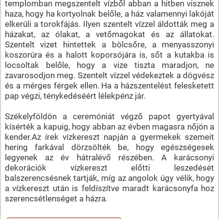
templomban megszentelt vízből abban a hitben visznek
haza, hogy ha kortyolnak belőle, a ház valamennyi lakóját
elkerüli a torokfájás. Ilyen szentelt vízzel áldották meg a
házakat, az ólakat, a vetőmagokat és az állatokat.
Szentelt vizet hintettek a bölcsőre, a menyasszonyi
koszorúra és a halott koporsójára is, sőt a kutakba is
locsoltak belőle, hogy a vize tiszta maradjon, ne
zavarosodjon meg. Szentelt vízzel védekeztek a dögvész
és a mérges férgek ellen. Ha a házszentelést felesketett
pap végzi, ténykedéséért lélekpénz jár.
Székelyföldön a ceremóniát végző papot gyertyával
kísérték a kapuig, hogy abban az évben magasra nőjön a
kender.Az írek vízkereszt napján a gyermekek szemeit
hering farkával dörzsölték be, hogy egészségesek
legyenek az év hátralévő részében. A karácsonyi
dekorációk vízkereszt előtti leszedését
balszerencsésnek tartják, míg az angolok úgy vélik, hogy
a vízkereszt után is feldíszítve maradt karácsonyfa hoz
szerencsétlenséget a házra.