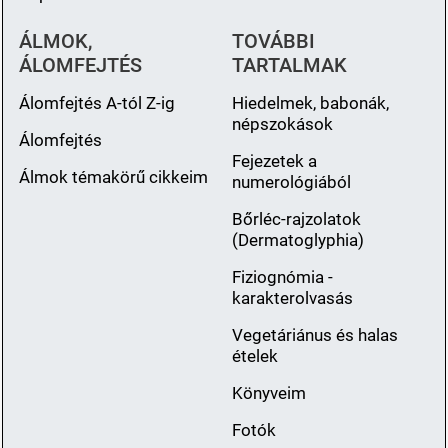
ÁLMOK,
TOVÁBBI
ÁLOMFEJTÉS
TARTALMAK
Álomfejtés A-tól Z-ig
Hiedelmek, babonák,
népszokások
Álomfejtés
Fejezetek a
Álmok témakörű cikkeim
numerológiából
Bőrléc-rajzolatok
(Dermatoglyphia)
Fiziognómia -
karakterolvasás
Vegetáriánus és halas
ételek
Könyveim
Fotók