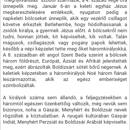
ünnepelik meg. Január 6-án a keleti egyház Jézus
megkeresztelésére emlékezik, nyugaton pedig a
napkeleti bölcseket ünneplik, akik egy vezérlő csillagot
követve érkeztek Betlehembe, hogy hódolhassanak a
zsidók királya, a gyermek Jézus előtt. A bölcsekről nem
tudni, honnan jöttek, kit képviseltek, kik voltak. Talán
mágusok, csillagászok vagy pogány papok lehettek,
később a népi képzelet tette meg őket háromkirályokká.
A 8. században élt angol Szent Beda szerint a bölcsek
három földrészt, Európát, Ázsiát és Afrikát jelenítették
meg, ezért ábrázolták Boldizsárt sötét bőrű négernek. A
keletiek képzetében a háromkirályok Noé három fiának
leszármazottai, akik az egész emberiséget
szimbolizálták.
A királyok száma sem állandó, a feljegyzésekben a
háromtól egészen tizenkettőig változik, még nevük sem
bizonyos, noha a Gáspár, Menyhért és Boldizsár nevek
rögzültek a köztudatban. A nyugati kultúrában Gáspár
Indiát, Menyhért Perzsiát és Boldizsár Arábiát képviselte.