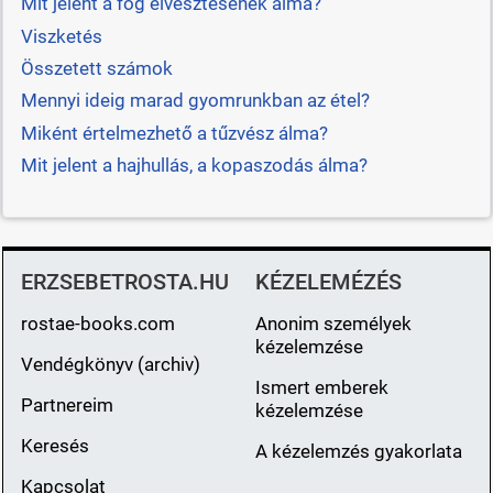
Mit jelent a fog elvesztésének álma?
Viszketés
Összetett számok
Mennyi ideig marad gyomrunkban az étel?
Miként értelmezhető a tűzvész álma?
Mit jelent a hajhullás, a kopaszodás álma?
ERZSEBETROSTA.HU
KÉZELEMÉZÉS
rostae-books.com
Anonim személyek
kézelemzése
Vendégkönyv (archiv)
Ismert emberek
Partnereim
kézelemzése
Keresés
A kézelemzés gyakorlata
Kapcsolat