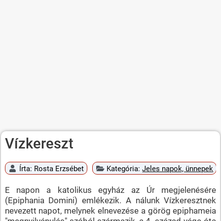
Vízkereszt
Írta:
Rosta Erzsébet
Kategória:
Jeles napok, ünnepek
E napon a katolikus egyház az Úr megjelenésére
(Epiphania Domini) emlékezik. A nálunk Vízkeresztnek
nevezett napot, melynek elnevezése a görög epiphameia
"megnyilvánulás" szóból származik, a 4. század vége óta