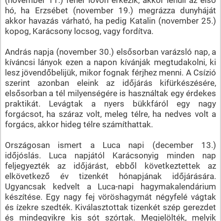
hó, ha Erzsébet (november 19.) megrázza dunyháját
akkor havazás várható, ha pedig Katalin (november 25.)
kopog, Karácsony locsog, vagy fordítva.
András napja (november 30.) elsősorban varázsló nap, a
kíváncsi lányok ezen a napon kívánják megtudakolni, ki
lesz jövendőbelijük, mikor fognak férjhez menni. A Csízió
szerint azonban eleink az időjárás kifürkészésére,
elsősorban a tél milyenségére is használtak egy érdekes
praktikát. Levágtak a nyers bükkfáról egy nagy
forgácsot, ha száraz volt, meleg télre, ha nedves volt a
forgács, akkor hideg télre számíthattak.
Országosan ismert a Luca napi (december 13.)
időjóslás. Luca napjától Karácsonyig minden nap
feljegyezték az időjárást, ebből következtettek az
elkövetkező év tizenkét hónapjának időjárására.
Ugyancsak kedvelt a Luca-napi hagymakalendárium
készítése. Egy nagy fej vöröshagymát négyfelé vágtak
és ízekre szedték. Kiválasztottak tizenkét szép gerezdet
és mindegyikre kis sót szórtak. Megjelölték, melyik