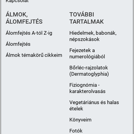
Kapcsolat
ÁLMOK,
TOVÁBBI
ÁLOMFEJTÉS
TARTALMAK
Álomfejtés A-tól Z-ig
Hiedelmek, babonák,
népszokások
Álomfejtés
Fejezetek a
Álmok témakörű cikkeim
numerológiából
Bőrléc-rajzolatok
(Dermatoglyphia)
Fiziognómia -
karakterolvasás
Vegetáriánus és halas
ételek
Könyveim
Fotók