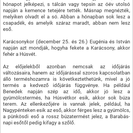
hónapot jelképezi, s tálcán vagy tepsin az óév utolsó
napján a kemence tetejére tették. Másnap megnézték,
melyiken olvadt el a só. Abban a hónapban sok lesz a
csapadék, és amelyik száraz maradt, abban nem lesz
eső.
Karácsonykor (december 25. és 26.) Eugénia és István
napján azt mondják, hogyha fekete a Karácsony, akkor
fehér a Húsvét.
Az előjelekből azonban nemcsak az időjárás
változásaira, hanem az időjárással szoros kapcsolatban
álló terméshozamra is következtethetünk, mivel a jó
termés a kedvező időjárás függvénye. Ha például
Benedek napján szép az idő, akkor jó lesz a
gyümölcstermés, ha Húsvétkor esik, akkor sok búza
terem. Az ellenkezőjére is vannak jelek, például, ha
Nagypénteken esik az eső, akkor férges lesz a gyümölcs,
a pünkösdi eső a rossz búzatermést jelez, a Barabás-
napi esőtől pedig kifagy a szőlő.