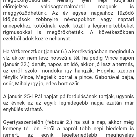
előrejelzés valóságtartalmáról magunk is
meggyőződhetünk. Az év egyes napjaihoz fűződő
időjóslások többnyire névnapokhoz vagy naptári
ünnepekhez kötődnek, ezek közül a legismertebbeket
rigmusokkal is megörökítették. A következőkben
ezekből adok közre néhányat.
Ha Vízkeresztkor (január 6.) a kerékvágásban megindul a
víz, akkor nem lesz hosszú a tél, ha pedig Vince napon
(január 22.) derült, napos az idő, akkor jó lesz a termés,
az erről szóló mondóka így hangzik: Hogyha szépen
fénylik Vince, Megtelik borral a pince, Gabonával pajta,
csűr, Mihály így jó, édes bort szűr.
A január 25-i Pál napját pálfordulásának tartják, ugyanis
az évnek ez az egyik leghidegebb napja ezután már
enyhülés várható.
Gyertyaszentelőn (február 2.) ha süt a nap, akkor még
kemény tél jön. Erről a napról több népi hiedelem is
ismert, az egyik legelterjedtebb megfigyelés