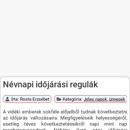
Névnapi időjárási regulák
Írta:
Rosta Erzsébet
Kategória:
Jeles napok, ünnepek
A vidéki emberek sokféle előjelből tudnak következtetni
az időjárás változásaira. Megfigyeléseik helyességéről,
esetleg téves következtetéseikről napi mint nap
megbizonyosodnak. Néhány ilyen népi időjárási