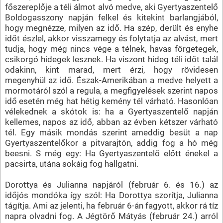
főszereplője a téli álmot alvó medve, aki Gyertyaszentelő
Boldogasszony napján felkel és kitekint barlangjából,
hogy megnézze, milyen az idő. Ha szép, derült és enyhe
időt észlel, akkor visszamegy és folytatja az alvást, mert
tudja, hogy még nincs vége a télnek, havas förgetegek,
csikorgó hidegek lesznek. Ha viszont hideg téli időt talál
odakinn, kint marad, mert érzi, hogy rövidesen
megenyhül az idő. Észak-Amerikában a medve helyett a
mormotáról szól a regula, a megfigyelések szerint napos
idő esetén még hat hétig kemény tél várható. Hasonlóan
vélekednek a skótok is: ha a Gyertyaszentelő napján
kellemes, napos az idő, abban az évben kétszer várható
tél. Egy másik mondás szerint ameddig besüt a nap
Gyertyaszentelőkor a pitvarajtón, addig fog a hó még
beesni. S még egy: Ha Gyertyaszentelő előtt énekel a
pacsirta, utána sokáig fog hallgatni.
Dorottya és Julianna napjáról (február 6. és 16.) az
időjós mondóka így szól: Ha Dorottya szorítja, Julianna
tágítja. Ami az jelenti, ha február 6-án fagyott, akkor rá tíz
napra olvadni fog. A Jégtörő Mátyás (február 24.) arról