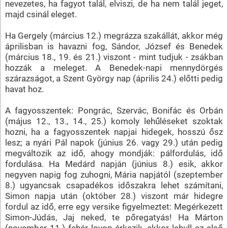
nevezetes, ha fagyot talál, elviszi, de ha nem talál jeget,
majd csinál eleget.
Ha Gergely (március 12.) megrázza szakállát, akkor még
áprilisban is havazni fog, Sándor, József és Benedek
(március 18., 19. és 21.) viszont - mint tudjuk - zsákban
hozzák a meleget. A Benedek-napi mennydörgés
szárazságot, a Szent György nap (április 24.) előtti pedig
havat hoz.
A fagyosszentek: Pongrác, Szervác, Bonifác és Orbán
(május 12., 13., 14., 25.) komoly lehűléseket szoktak
hozni, ha a fagyosszentek napjai hidegek, hosszú ősz
lesz; a nyári Pál napok (június 26. vagy 29.) után pedig
megváltozik az idő, ahogy mondják: pálfordulás, idő
fordulása. Ha Medárd napján (június 8.) esik, akkor
negyven napig fog zuhogni, Mária napjától (szeptember
8.) ugyancsak csapadékos időszakra lehet számítani,
Simon napja után (október 28.) viszont már hidegre
fordul az idő, erre egy versike figyelmeztet: Megérkezett
Simon-Júdás, Jaj neked, te pőregatyás! Ha Márton
(november 11.) fehér lovon érkezik, akkor lehull az első