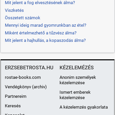
Mit jelent a fog elvesztésének álma?
Viszketés
Összetett számok
Mennyi ideig marad gyomrunkban az étel?
Miként értelmezhető a tűzvész álma?
Mit jelent a hajhullás, a kopaszodás álma?
ERZSEBETROSTA.HU
KÉZELEMÉZÉS
rostae-books.com
Anonim személyek
kézelemzése
Vendégkönyv (archiv)
Ismert emberek
Partnereim
kézelemzése
Keresés
A kézelemzés gyakorlata