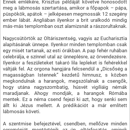
Ennek emlékére, Krisztus példáját követve honosodott
meg a lábmosás szertartása, amikor a főpapok – pápa,
püspökök, apátok – jelképesen megmossák 12 szegény
ember lábát. Angliában ilyenkor a brit uralkodó mindig
más-más templomban oszt alamizsnát a rászorultaknak.
Nagycsütörtök az Oltáriszentség, vagyis az Eucharisztia
alapításának ünnepe. Ilyenkor minden templomban csak
egy misét tartanak, az esti órákban. A pap fehér ruhában
celebrálja, e színnel utal az ünneplésre, az örvendezésre.
Ilyenkor a feszületeket takaró lila lepleket is fehérekkel
váltják fel. Az orgona hangjára felcsendül a „Dicsőség a
magasságban Istennek” kezdetű himnusz, s közben
megkondulnak a harangok, megszólalnak a csengők,
hogy utána nagyszombatig, húsvét vigíliáig némák
maradjanak. Ahogy mondják, a harangok Rómába
mentek. Ez a néma csend fejezi ki azt, hogy senki sem
állt ki Jézus mellett. A prédikációt a már említett
lábmosás követi.
A szentmise befejeztével, csendben, mellőzve minden
ceremóniát, megtörténik az ún. oltárfosztás, aminek