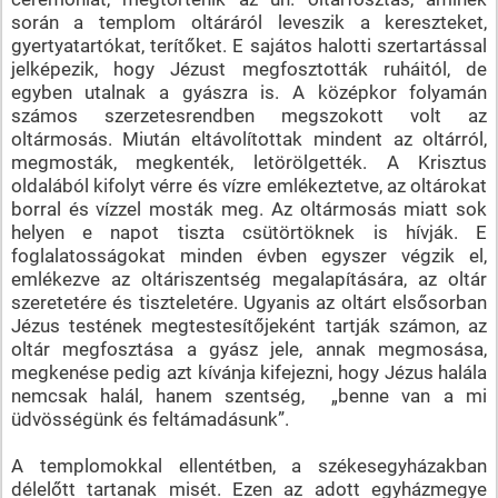
során a templom oltáráról leveszik a kereszteket,
gyertyatartókat, terítőket. E sajátos halotti szertartással
jelképezik, hogy Jézust megfosztották ruháitól, de
egyben utalnak a gyászra is. A középkor folyamán
számos szerzetesrendben megszokott volt az
oltármosás. Miután eltávolítottak mindent az oltárról,
megmosták, megkenték, letörölgették. A Krisztus
oldalából kifolyt vérre és vízre emlékeztetve, az oltárokat
borral és vízzel mosták meg. Az oltármosás miatt sok
helyen e napot tiszta csütörtöknek is hívják. E
foglalatosságokat minden évben egyszer végzik el,
emlékezve az oltáriszentség megalapítására, az oltár
szeretetére és tiszteletére. Ugyanis az oltárt elsősorban
Jézus testének megtestesítőjeként tartják számon, az
oltár megfosztása a gyász jele, annak megmosása,
megkenése pedig azt kívánja kifejezni, hogy Jézus halála
nemcsak halál, hanem szentség, „benne van a mi
üdvösségünk és feltámadásunk”.
A templomokkal ellentétben, a székesegyházakban
délelőtt tartanak misét. Ezen az adott egyházmegye