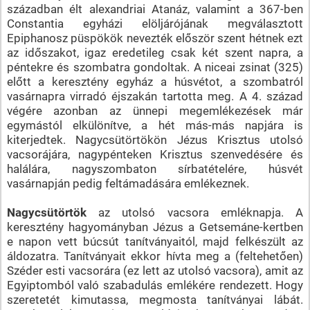
században élt alexandriai Atanáz, valamint a 367-ben
Constantia egyházi elöljárójának megválasztott
Epiphanosz püspökök nevezték először szent hétnek ezt
az időszakot, igaz eredetileg csak két szent napra, a
péntekre és szombatra gondoltak. A niceai zsinat (325)
előtt a keresztény egyház a húsvétot, a szombatról
vasárnapra virradó éjszakán tartotta meg. A 4. század
végére azonban az ünnepi megemlékezések már
egymástól elkülönítve, a hét más-más napjára is
kiterjedtek. Nagycsütörtökön Jézus Krisztus utolsó
vacsorájára, nagypénteken Krisztus szenvedésére és
halálára, nagyszombaton sírbatételére, húsvét
vasárnapján pedig feltámadására emlékeznek.
Nagycsütörtök
az utolsó vacsora emléknapja. A
keresztény hagyományban Jézus a Getsemáne-kertben
e napon vett búcsút tanítványaitól, majd felkészült az
áldozatra. Tanítványait ekkor hívta meg a (feltehetően)
Széder esti vacsorára (ez lett az utolsó vacsora), amit az
Egyiptomból való szabadulás emlékére rendezett. Hogy
szeretetét kimutassa, megmosta tanítványai lábát.