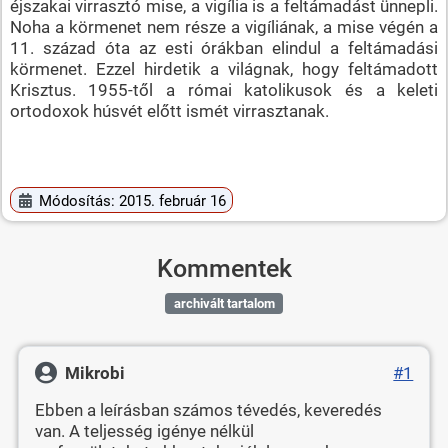
éjszakai virrasztó mise, a vigília is a feltámadást ünnepli.
Noha a körmenet nem része a vigíliának, a mise végén a
11. század óta az esti órákban elindul a feltámadási
körmenet. Ezzel hirdetik a világnak, hogy feltámadott
Krisztus. 1955-től a római katolikusok és a keleti
ortodoxok húsvét előtt ismét virrasztanak.
Módosítás: 2015. február 16
Kommentek
archivált tartalom
Mikrobi
#1
Ebben a leírásban számos tévedés, keveredés
van. A teljesség igénye nélkül