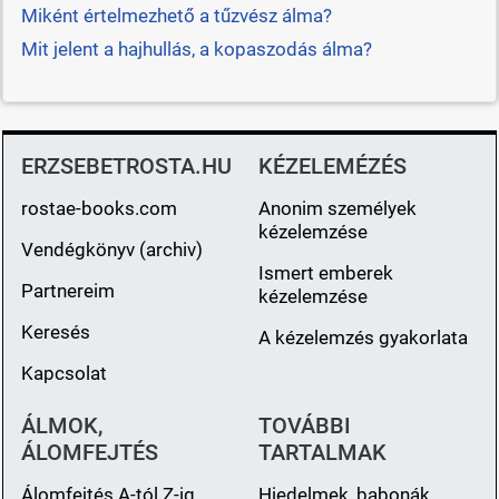
Miként értelmezhető a tűzvész álma?
Mit jelent a hajhullás, a kopaszodás álma?
ERZSEBETROSTA.HU
KÉZELEMÉZÉS
rostae-books.com
Anonim személyek
kézelemzése
Vendégkönyv (archiv)
Ismert emberek
Partnereim
kézelemzése
Keresés
A kézelemzés gyakorlata
Kapcsolat
ÁLMOK,
TOVÁBBI
ÁLOMFEJTÉS
TARTALMAK
Álomfejtés A-tól Z-ig
Hiedelmek, babonák,