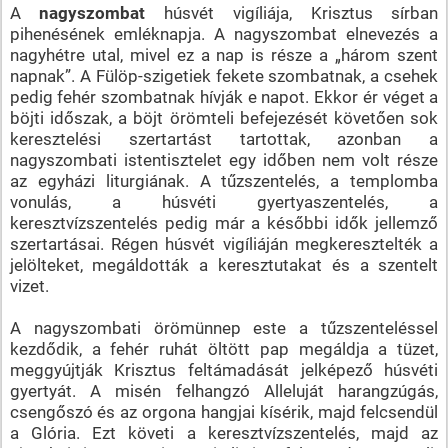
A
nagyszombat
húsvét vigíliája, Krisztus sírban
pihenésének emléknapja. A nagyszombat elnevezés a
nagyhétre utal, mivel ez a nap is része a „három szent
napnak”. A Fülöp-szigetiek fekete szombatnak, a csehek
pedig fehér szombatnak hívják e napot. Ekkor ér véget a
böjti időszak, a böjt örömteli befejezését követően sok
keresztelési szertartást tartottak, azonban a
nagyszombati istentisztelet egy időben nem volt része
az egyházi liturgiának. A tűzszentelés, a templomba
vonulás, a húsvéti gyertyaszentelés, a
keresztvízszentelés pedig már a későbbi idők jellemző
szertartásai. Régen húsvét vigíliáján megkeresztelték a
jelölteket, megáldották a keresztutakat és a szentelt
vizet.
A nagyszombati örömünnep este a tűzszenteléssel
kezdődik, a fehér ruhát öltött pap megáldja a tüzet,
meggyújtják Krisztus feltámadását jelképező húsvéti
gyertyát. A misén felhangzó Alleluját harangzúgás,
csengőszó és az orgona hangjai kísérik, majd felcsendül
a Glória. Ezt követi a keresztvízszentelés, majd az