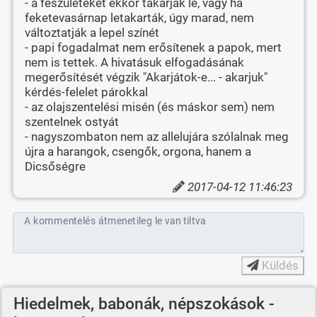
- a feszületeket ekkor takarják le, vagy ha
feketevasárnap letakarták, úgy marad, nem
változtatják a lepel színét
- papi fogadalmat nem erősítenek a papok, mert
nem is tettek. A hivatásuk elfogadásának
megerősítését végzik "Akarjátok-e... - akarjuk"
kérdés-felelet párokkal
- az olajszentelési misén (és máskor sem) nem
szentelnek ostyát
- nagyszombaton nem az allelujára szólalnak meg
újra a harangok, csengők, orgona, hanem a
Dicsőségre
2017-04-12 11:46:23
A kommentelés átmenetileg le van tiltva
Küldés
Hiedelmek, babonák, népszokások -