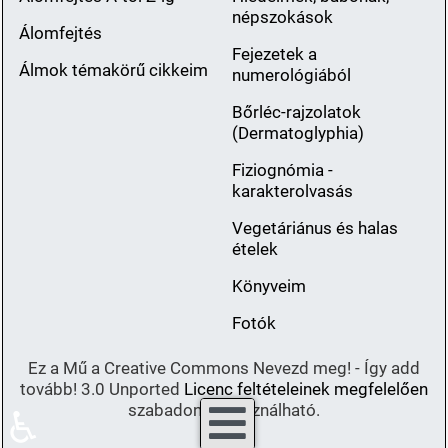
népszokások
Álomfejtés
Fejezetek a
Álmok témakörű cikkeim
numerológiából
Bőrléc-rajzolatok
(Dermatoglyphia)
Fiziognómia -
karakterolvasás
Vegetáriánus és halas
ételek
Könyveim
Fotók
Ez a Mű a Creative Commons Nevezd meg! - Így add
tovább! 3.0 Unported
Licenc feltételeinek megfelelően
szabadon felhasználható.
♿