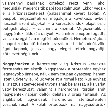
valamennyi papjának kötelező részt venni, ahol
megújítják, megerősítik papi fogadalmukat. Ekkor végzik
el a krizmaszentelést (balzsammal kevert faolaj). A
püspök megszenteli és megáldja a következő évben
használt szent olajokat – a keresztelendők olaját és a
betegek olaját – valamint a krizmát. Megszentelik a
nagypénteki áldozás ostyáit. Valamikor e napon fogadta
vissza az egyház a megtért bűnösöket. Németországban
e napot zöldcsütörtöknek nevezik, mert a bűnbánók zöld
ágat kapnak, jelezve, hogy eleget tettek nagyböjti
kötelezettségüknek.
Nagypénteken
a keresztény világ Krisztus keresztre
feszítésére emlékezik. Nagypéntek a protestáns egyház
legnagyobb ünnepe, náluk nem csupán gyásznap, hanem
isteni üdvtény is. Tőlük vette át a római katolikus egyház
a Krisztus szenvedései útvonalának bejárását, a kálváriát
vagy keresztutat, valamint a háromórás liturgiát, amit
nagypéntek napján déltől, délután 3 óráig tartanak. Az
anglikánok ugyancsak háromórás istentiszteleten
vesznek részt. A keleti ortodoxok már nagycsütörtök