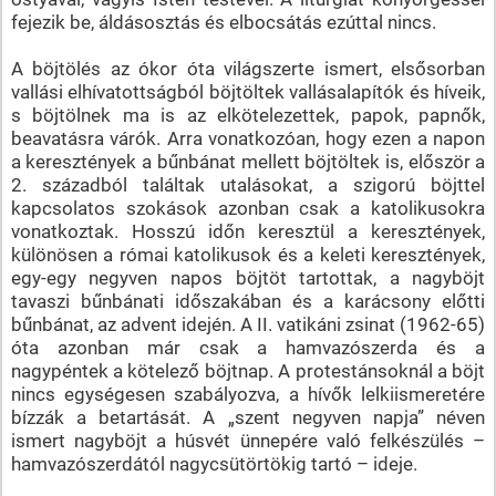
fejezik be, áldásosztás és elbocsátás ezúttal nincs.
A böjtölés az ókor óta világszerte ismert, elsősorban
vallási elhívatottságból böjtöltek vallásalapítók és híveik,
s böjtölnek ma is az elkötelezettek, papok, papnők,
beavatásra várók. Arra vonatkozóan, hogy ezen a napon
a keresztények a bűnbánat mellett böjtöltek is, először a
2. századból találtak utalásokat, a szigorú böjttel
kapcsolatos szokások azonban csak a katolikusokra
vonatkoztak. Hosszú időn keresztül a keresztények,
különösen a római katolikusok és a keleti keresztények,
egy-egy negyven napos böjtöt tartottak, a nagyböjt
tavaszi bűnbánati időszakában és a karácsony előtti
bűnbánat, az advent idején. A II. vatikáni zsinat (1962-65)
óta azonban már csak a hamvazószerda és a
nagypéntek a kötelező böjtnap. A protestánsoknál a böjt
nincs egységesen szabályozva, a hívők lelkiismeretére
bízzák a betartását. A „szent negyven napja” néven
ismert nagyböjt a húsvét ünnepére való felkészülés –
hamvazószerdától nagycsütörtökig tartó – ideje.