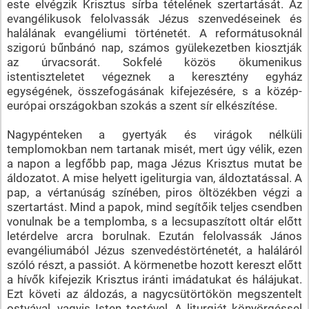
este elvégzik Krisztus sírba tételének szertartását. Az
evangélikusok felolvassák Jézus szenvedéseinek és
halálának evangéliumi történetét. A reformátusoknál
szigorú bűnbánó nap, számos gyülekezetben kiosztják
az úrvacsorát. Sokfelé közös ökumenikus
istentiszteletet végeznek a keresztény egyház
egységének, összefogásának kifejezésére, s a közép-
európai országokban szokás a szent sír elkészítése.
Nagypénteken a gyertyák és virágok nélküli
templomokban nem tartanak misét, mert úgy vélik, ezen
a napon a legfőbb pap, maga Jézus Krisztus mutat be
áldozatot. A mise helyett igeliturgia van, áldoztatással. A
pap, a vértanúság színében, piros öltözékben végzi a
szertartást. Mind a papok, mind segítőik teljes csendben
vonulnak be a templomba, s a lecsupaszított oltár előtt
letérdelve arcra borulnak. Ezután felolvassák János
evangéliumából Jézus szenvedéstörténetét, a haláláról
szóló részt, a passiót. A körmenetbe hozott kereszt előtt
a hívők kifejezik Krisztus iránti imádatukat és hálájukat.
Ezt követi az áldozás, a nagycsütörtökön megszentelt
ostyával, vagyis Isten testével. A liturgiát könyörgéssel