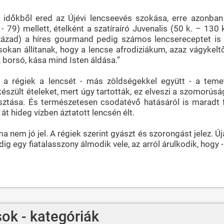
i időkből ered az Újévi lencseevés szokása, erre azonban
3 - 79) mellett, ételként a szatíraíró Juvenalis (50 k. – 13
. század) a híres gourmand pedig számos lencsereceptet is 
okan állítanak, hogy a lencse afrodiziákum, azaz vágykeltő
 borsó, kása mind Isten áldása.”
a régiek a lencsét - más zöldségekkel együtt - a temet
készült ételeket, mert úgy tartották, ez elveszi a szomorúsá
asztása. És természetesen csodatévő hatásáról is maradt fe
 át hideg vízben áztatott lencsén élt.
 nem jó jel. A régiek szerint gyászt és szorongást jelez. 
g egy fiatalasszony álmodik vele, az arról árulkodik, hogy
ok - kategóriák