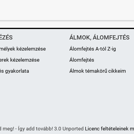
ÉZÉS
ÁLMOK, ÁLOMFEJTÉS
mélyek kézelemzése
Álomfejtés A-tól Z-ig
erek kézelemzése
Álomfejtés
s gyakorlata
Álmok témakörű cikkeim
meg! - Így add tovább! 3.0 Unported
Licenc feltételeinek 