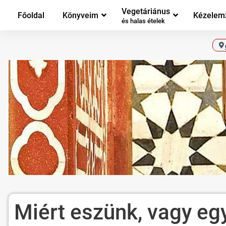
Vegetáriánus
Főoldal
Könyveim
Kézelem
és halas ételek
Miért eszünk, vagy eg