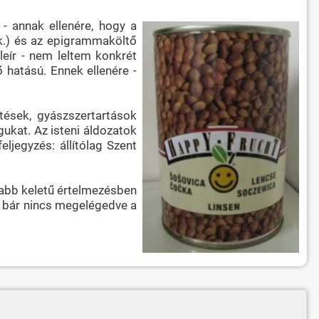
 - annak ellenére, hogy a
0 k.) és az epigrammaköltő
leír - nem leltem konkrét
 hatású. Ennek ellenére -
ések, gyászszertartások
gukat. Az isteni áldozatok
ljegyzés: állítólag Szent
Újabb keletű értelmezésben
 - bár nincs megelégedve a