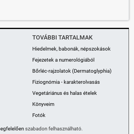
TOVÁBBI TARTALMAK
Hiedelmek, babonák, népszokások
Fejezetek a numerológiából
Bőrléc-rajzolatok (Dermatoglyphia)
Fiziognómia - karakterolvasás
Vegetáriánus és halas ételek
Könyveim
Fotók
megfelelően
szabadon felhasználható.