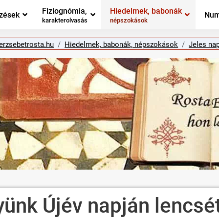
Fiziognómia,
Hiedelmek, babonák
zések
Num
karakterolvasás
népszokások
erzsebetrosta.hu
Hiedelmek, babonák, népszokások
Jeles na
yünk Újév napján lencsé