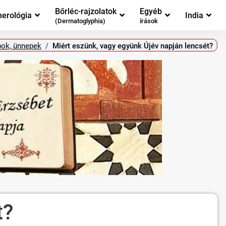
Bőrléc-rajzolatok
Egyéb
erológia
India
(Dermatoglyphia)
írások
pok, ünnepek
Miért eszünk, vagy együnk Újév napján lencsét?
t?