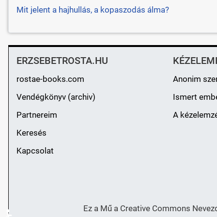
Mit jelent a hajhullás, a kopaszodás álma?
ERZSEBETROSTA.HU
KÉZELEM
rostae-books.com
Anonim sze
Vendégkönyv (archiv)
Ismert emb
Partnereim
A kézelemzé
Keresés
Kapcsolat
Ez a Mű a Creative Commons Nevezd 