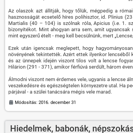
Az olaszok azt állítják, hogy tőlük, mégpedig a róma
hasznosságát ecsetelő híres polihisztor, id. Plinius (2
Martialis (40 – 104) is szólnak róla, Apicius (i.e. 1
bizonyítékot. Mint ahogyan arra sem, amit ugyancsak s
mint egyszerű ételt - meg kell becsülnünk, mert „Lencse,
Ezek után igencsak meglepett, hogy hagyományosan 
növényének tekintették. Azért ettek ilyenkor lencséből 
és az ünnepek idején viszont tilos volt a lencse fogy
Hilárion (291 - 371), amikor férfiúvá serdült, három éven
Álmodni viszont nem érdemes vele, ugyanis a lencse álma
veszekedésre és egészségtelen környezetre utal. Ha pedi
párjával - a szülei tanácsára mégis vele marad.
Módosítás: 2016. december 31
Hiedelmek, babonák, népszokás