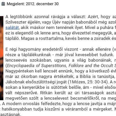
Megjelent: 2012. december 30
A legtöbbünk azonnal rávágja a választ: Azért, hogy 
Szilveszter éjjelén, vagy Újév napján babonából még azo
salátát
, akik máskor nem tennének ilyet. Mivel a puhára
ez is elegendő ok lenne arra, hogy élvezettel megegyük,
tápláló. Magas a rosttartalma, kevés benne a zsiradék és 
E régi hagyomány eredetéről viszont - annak ellenére (
része a táplálékunknak - már jóval kevesebbet tudunk.
lencseevés szokásban, ugyanis a világ babonáinak,
(
Encyclopaedia of Superstitions, Folklore and the Occult
Nagypénteken kell lencsét ennünk, hogy a következő év
már az ókorban nagyra értékelték, a Biblia is tanúsítj
Jákobnak elsőszülöttségi jogát (1Mózes, 25: 30-34). A 
sokan a kenyerükbe is sütöttek belőle, ám - mivel els
vált népszerűvé. Ritkán került az úri társaságok aszta
megvetően szólt a lencselevest becsmérlőkről, na meg 
ek. A modern orvoslás felfedezte, hogy a lencse javítja a m
 hatékonyabban tudja kiszűrni a véráramból a mérgeket. M
yasztásnak.