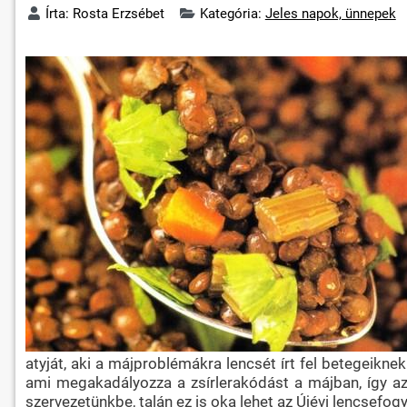
Írta:
Rosta Erzsébet
Kategória:
Jeles napok, ünnepek
atyját, aki a májproblémákra lencsét írt fel betegeikn
ami megakadályozza a zsírlerakódást a májban, így az
szervezetünkbe, talán ez is oka lehet az Újévi lencsefog