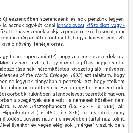
az új esztendőben szerencsénk és sok pénzünk legyen.
k is esznek egy-két kanál
lencselevest, -főzeléket, vagy -
 főzött lencseszemek alakja a pénzérmékre hasonlít, már
 azonban még ennél is fontosabb, hogy a lencse rendkívül
kiváló növényi fehérjeforrás.
vagy talán éppen amiatt?), hogy a lencse évezredek óta
 Még az sem biztos, hogy eredetileg Újév napján volt a
 népszokásainak háromkötetes összefoglaló művében
 Sciences of the World, Chicago, 1903
) azt találtam, hogy
ben ne legyünk hiányában a pénznek. Azt, hogy ételként
a, különben nem adta volna Ézsua egy tál lencséért oda
régi görögök különösen a lencselevest szerették nagyon,
ősorban a szegények étele volt - a nemesek körében nem
lára. Kivéve Arisztophanészt (i.e. 427 - i.e. 388), aki
Hippokratészt (i.e. 460 - i.e. 375), az orvostudomány
ájműködést, ugyanis nagy mennyiségben tartalmaz kolint,
ivel ilyenkor év végén elég sok „mérget” viszünk be a