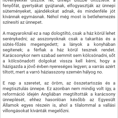
fenyőfát, gyertyákat gyújtanak, elfogyasztják az ünnepi
süteményeket, ajándékokat adnak, és mindenféle jót
kívánnak egymásnak. Néhol még most is betlehemezés
színesíti az ünnepet.
A magyaroknál ez a nap dologtiltó, csak a ház körül lehet
serénykedni; az asszonyoknak csak a takarítás és a
sütés-főzés megengedett; a lányok a konyhában
segítenek; a férfiak a ház körül tesznek rendet.
Karácsonykor nem szabad semmit sem kölcsönadni, sőt
a kölcsönadott dolgokat vissza kell kérni, hogy a
házigazda a jövő évben nyereséges legyen; a varrás azért
tiltott, mert a varró háziasszony szemén hályog no.
E nap a szeretet, az öröm, az összetartozás és a
megtisztulás ünnepe. Ez azonban nem mindig volt így, a
reformáció idején Angliában megtiltották a karácsony
ünneplését, ehhez hasonlóan később az Egyesült
Államok egyes részein is, ahol a tilalommal a vallási
villongásokat kívánták megelőzni.