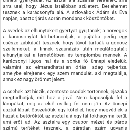
arra utal, hogy Jézus istállóban született. Betlehemet
tesznek a karácsonyfa alá. A szlovákok Ádám és Éva
napján, pásztorjárás során mondanak köszöntőket.
A svédek az elhunytakért gyertyát gyújtanak; a norvégok
a karácsonyfát körbetáncolják, a pajtába pedig egy
csésze zabkását tesznek, hogy távol tartsák a gonosz
szellemeket; a finnek szaunázás után meglátogatják
elhunytjaikat a temetőkben, és templomba mennek. A
karácsonyi lúgos hal és a sonka fő ünnepi eledelük,
valamint az elmaradhatatlan óriási adag tejberizs,
amelybe elrejtenek egy szem mandulát, aki megtalálja,
annak ez nagy örömet jelent.
A csehek azt hiszik, szenteste csodák történnek, éjszaka
megtudhatják, mit hoz a jövő. Nem kapcsolják fel a
lámpákat, míg az első csillag fel nem jön. Az ünnepi
asztal lábait összekötik egy kötéllel, hogy megvédjék a
házat a betörőktől, az asztal alá egy tál fokhagyma kerül,
ami erőt ad. Az asztalra egy csupor mézet és páros
számú terítéket tesznek, a páratlan szám ugyanis