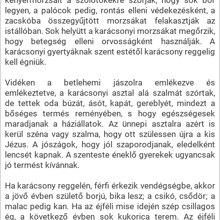
legyen, a palócok pedig, rontás elleni védekezésként, a
zacskóba összegyűjtött morzsákat felakasztják az
istállóban. Sok helyütt a karácsonyi morzsákat megőrzik,
hogy betegség elleni orvosságként használják. A
karácsonyi gyertyáknak szent estétől karácsony reggelig
kell égniük.
Vidéken a betlehemi jászolra emlékezve és
emlékeztetve, a karácsonyi asztal alá szalmát szórtak,
de tettek oda búzát, ásót, kapát, gereblyét, mindezt a
bőséges termés reményében, s hogy egészségesek
maradjanak a háziállatok. Az ünnepi asztalra azért is
kerül széna vagy szalma, hogy ott szülessen újra a kis
Jézus. A jószágok, hogy jól szaporodjanak, eledelként
lencsét kapnak. A szenteste éneklő gyerekek ugyancsak
jó termést kívánnak.
Ha karácsony reggelén, férfi érkezik vendégségbe, akkor
a jövő évben születő borjú, bika lesz; a csikó, csődör; a
malac pedig kan. Ha az éjféli mise idején szép csillagos
ég, a következő évben sok kukorica terem. Az éjféli