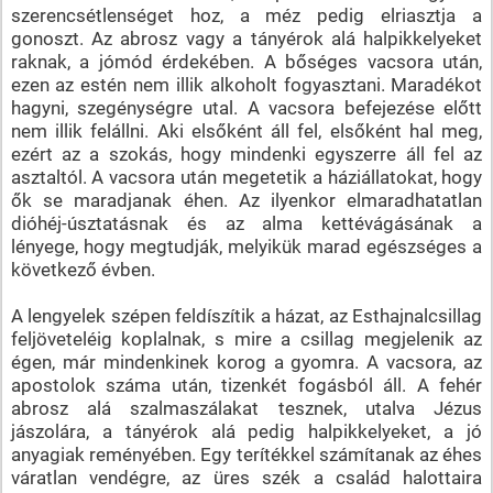
szerencsétlenséget hoz, a méz pedig elriasztja a
gonoszt. Az abrosz vagy a tányérok alá halpikkelyeket
raknak, a jómód érdekében. A bőséges vacsora után,
ezen az estén nem illik alkoholt fogyasztani. Maradékot
hagyni, szegénységre utal. A vacsora befejezése előtt
nem illik felállni. Aki elsőként áll fel, elsőként hal meg,
ezért az a szokás, hogy mindenki egyszerre áll fel az
asztaltól. A vacsora után megetetik a háziállatokat, hogy
ők se maradjanak éhen. Az ilyenkor elmaradhatatlan
dióhéj-úsztatásnak és az alma kettévágásának a
lényege, hogy megtudják, melyikük marad egészséges a
következő évben.
A lengyelek szépen feldíszítik a házat, az Esthajnalcsillag
feljöveteléig koplalnak, s mire a csillag megjelenik az
égen, már mindenkinek korog a gyomra. A vacsora, az
apostolok száma után, tizenkét fogásból áll. A fehér
abrosz alá szalmaszálakat tesznek, utalva Jézus
jászolára, a tányérok alá pedig halpikkelyeket, a jó
anyagiak reményében. Egy terítékkel számítanak az éhes
váratlan vendégre, az üres szék a család halottaira