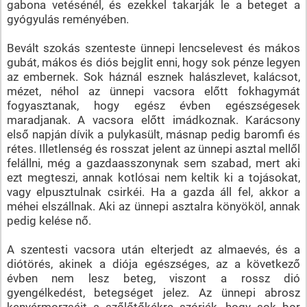
gabona vetésénél, és ezekkel takarják le a beteget a
gyógyulás reményében.
Bevált szokás szenteste ünnepi lencselevest és mákos
gubát, mákos és diós bejglit enni, hogy sok pénze legyen
az embernek. Sok háznál esznek halászlevet, kalácsot,
mézet, néhol az ünnepi vacsora előtt fokhagymát
fogyasztanak, hogy egész évben egészségesek
maradjanak. A vacsora előtt imádkoznak. Karácsony
első napján dívik a pulykasült, másnap pedig baromfi és
rétes. Illetlenség és rosszat jelent az ünnepi asztal mellől
felállni, még a gazdaasszonynak sem szabad, mert aki
ezt megteszi, annak kotlósai nem keltik ki a tojásokat,
vagy elpusztulnak csirkéi. Ha a gazda áll fel, akkor a
méhei elszállnak. Aki az ünnepi asztalra könyököl, annak
pedig kelése nő.
A szentesti vacsora után elterjedt az almaevés, és a
diótörés, akinek a diója egészséges, az a következő
évben nem lesz beteg, viszont a rossz dió
gyengélkedést, betegséget jelez. Az ünnepi abrosz
kenyérmorzsáit a szőlőtőkékre szórják, hogy sok bor