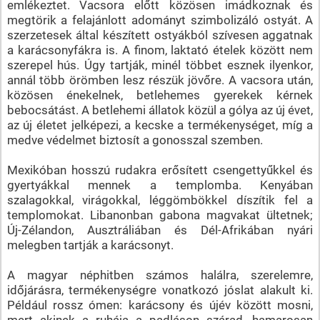
emlékeztet. Vacsora előtt közösen imádkoznak és
megtörik a felajánlott adományt szimbolizáló ostyát. A
szerzetesek által készített ostyákból szívesen aggatnak
a karácsonyfákra is. A finom, laktató ételek között nem
szerepel hús. Úgy tartják, minél többet esznek ilyenkor,
annál több örömben lesz részük jövőre. A vacsora után,
közösen énekelnek, betlehemes gyerekek kérnek
bebocsátást. A betlehemi állatok közül a gólya az új évet,
az új életet jelképezi, a kecske a termékenységet, míg a
medve védelmet biztosít a gonosszal szemben.
Mexikóban hosszú rudakra erősített csengettyűkkel és
gyertyákkal mennek a templomba. Kenyában
szalagokkal, virágokkal, léggömbökkel díszítik fel a
templomokat. Libanonban gabona magvakat ültetnek;
Új-Zélandon, Ausztráliában és Dél-Afrikában nyári
melegben tartják a karácsonyt.
A magyar néphitben számos halálra, szerelemre,
időjárásra, termékenységre vonatkozó jóslat alakult ki.
Például rossz ómen: karácsony és újév között mosni,
mert akinek a ruhája a padláson szárad, hamarosan