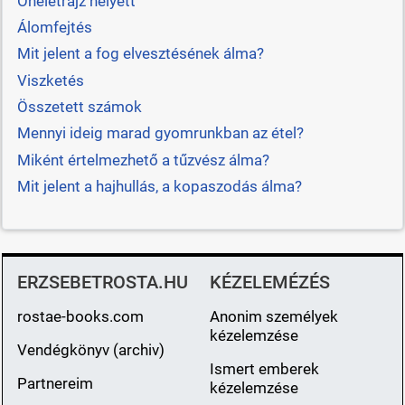
Önéletrajz helyett
Álomfejtés
Mit jelent a fog elvesztésének álma?
Viszketés
Összetett számok
Mennyi ideig marad gyomrunkban az étel?
Miként értelmezhető a tűzvész álma?
Mit jelent a hajhullás, a kopaszodás álma?
ERZSEBETROSTA.HU
KÉZELEMÉZÉS
rostae-books.com
Anonim személyek
kézelemzése
Vendégkönyv (archiv)
Ismert emberek
Partnereim
kézelemzése