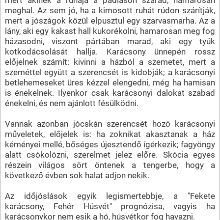
meghal. Az sem jó, ha a kimosott ruhát rúdon szárítják,
mert a jószágok közül elpusztul egy szarvasmarha. Az a
lány, aki egy kakast hall kukorékolni, hamarosan meg fog
házasodni, viszont pártában marad, aki egy tyúk
kotkodácsolását hallja. Karácsony ünnepén rossz
előjelnek számít: kivinni a házból a szemetet, mert a
szeméttel együtt a szerencsét is kidobják; a karácsonyi
betlehemeseket üres kézzel elengedni, még ha hamisan
is énekelnek. Ilyenkor csak karácsonyi dalokat szabad
énekelni, és nem ajánlott fésülködni.
Vannak azonban jócskán szerencsét hozó karácsonyi
műveletek, előjelek is: ha zoknikat akasztanak a ház
kéményei mellé, bőséges újesztendő ígérkezik; fagyöngy
alatt csókolózni, szerelmet jelez előre. Skócia egyes
részein világos sört öntenek a tengerbe, hogy a
következő évben sok halat adjon nekik.
Az időjóslások egyik legismertebbje, a "Fekete
karácsony, Fehér Húsvét" prognózisa, vagyis ha
karácsonykor nem esik a hó, húsvétkor fog havazni.