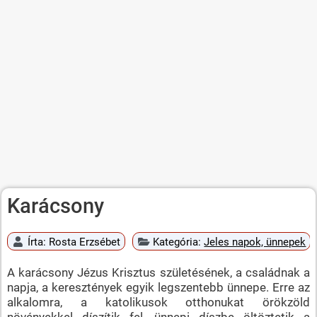
Karácsony
Írta:
Rosta Erzsébet
Kategória:
Jeles napok, ünnepek
A karácsony Jézus Krisztus születésének, a családnak a
napja, a keresztények egyik legszentebb ünnepe. Erre az
alkalomra, a katolikusok otthonukat örökzöld
növényekkel díszítik fel, ünnepi díszbe öltöztetik a