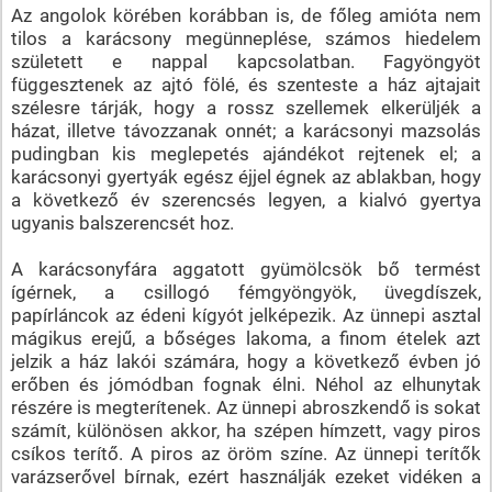
Az angolok körében korábban is, de főleg amióta nem
tilos a karácsony megünneplése, számos hiedelem
született e nappal kapcsolatban. Fagyöngyöt
függesztenek az ajtó fölé, és szenteste a ház ajtajait
szélesre tárják, hogy a rossz szellemek elkerüljék a
házat, illetve távozzanak onnét; a karácsonyi mazsolás
pudingban kis meglepetés ajándékot rejtenek el; a
karácsonyi gyertyák egész éjjel égnek az ablakban, hogy
a következő év szerencsés legyen, a kialvó gyertya
ugyanis balszerencsét hoz.
A karácsonyfára aggatott gyümölcsök bő termést
ígérnek, a csillogó fémgyöngyök, üvegdíszek,
papírláncok az édeni kígyót jelképezik. Az ünnepi asztal
mágikus erejű, a bőséges lakoma, a finom ételek azt
jelzik a ház lakói számára, hogy a következő évben jó
erőben és jómódban fognak élni. Néhol az elhunytak
részére is megterítenek. Az ünnepi abroszkendő is sokat
számít, különösen akkor, ha szépen hímzett, vagy piros
csíkos terítő. A piros az öröm színe. Az ünnepi terítők
varázserővel bírnak, ezért használják ezeket vidéken a