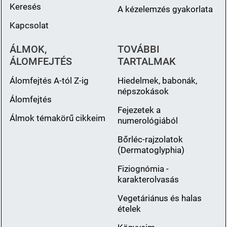
Keresés
A kézelemzés gyakorlata
Kapcsolat
ÁLMOK,
TOVÁBBI
ÁLOMFEJTÉS
TARTALMAK
Álomfejtés A-tól Z-ig
Hiedelmek, babonák,
népszokások
Álomfejtés
Fejezetek a
Álmok témakörű cikkeim
numerológiából
Bőrléc-rajzolatok
(Dermatoglyphia)
Fiziognómia -
karakterolvasás
Vegetáriánus és halas
ételek