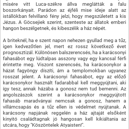
misére vitt Luca-székre állva meglátták a falu
boszorkányait. Parádon az éjféli mise ideje alatt az
istállókban felvillanó fény jelzi, hogy megszületett a kis
Jézus. A Göcsejiek szerint, szenteste az állatok emberi
hangon beszélgetnek, és kibeszélik a ház népét.
A briteknél, ha e szent napon nehezen gyullad meg a tűz,
igen kedvezőtlen jel, mert ez rossz következő évet
prognosztizál. Különösen balszerencsés, ha a karácsonyi
fahasábot egy lúdtalpas asszony vagy egy kancsal férfi
érintette meg. Viszont szerencsés, ha karácsonykor a
házat fagyöngy díszíti, ám a templomokban ugyanez
rosszat jelent. A karácsonyi fahasábot, egy az előző
karácsonykor használt fadarabbal kell meggyújtani, aki
így tesz, annak házába a gonosz nem tud bemenni. Az
angolszászok szerint a karácsonykor meggyújtott
fahasáb maradványai nemcsak a gonosz, hanem a
villámcsapás és a tűz ellen is védelmet nyújtanak. A
karácsony napjának reggelén a ház ajtaját elsőként
kinyitó családtagnak jó hangosan kell kikiáltania az
utcára, hogy "Köszöntelek Atyaisten!".