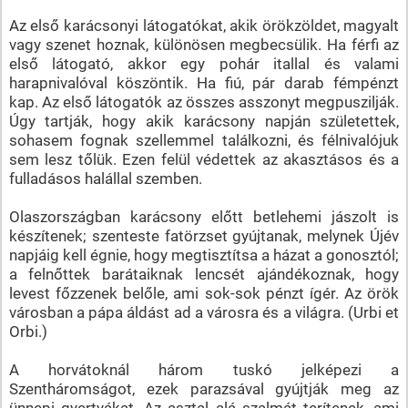
Az első karácsonyi látogatókat, akik örökzöldet, magyalt
vagy szenet hoznak, különösen megbecsülik. Ha férfi az
első látogató, akkor egy pohár itallal és valami
harapnivalóval köszöntik. Ha fiú, pár darab fémpénzt
kap. Az első látogatók az összes asszonyt megpuszilják.
Úgy tartják, hogy akik karácsony napján születettek,
sohasem fognak szellemmel találkozni, és félnivalójuk
sem lesz tőlük. Ezen felül védettek az akasztásos és a
fulladásos halállal szemben.
Olaszországban karácsony előtt betlehemi jászolt is
készítenek; szenteste fatörzset gyújtanak, melynek Újév
napjáig kell égnie, hogy megtisztítsa a házat a gonosztól;
a felnőttek barátaiknak lencsét ajándékoznak, hogy
levest főzzenek belőle, ami sok-sok pénzt ígér. Az örök
városban a pápa áldást ad a városra és a világra. (Urbi et
Orbi.)
A horvátoknál három tuskó jelképezi a
Szentháromságot, ezek parazsával gyújtják meg az
ünnepi gyertyákat. Az asztal alá szalmát terítenek, ami