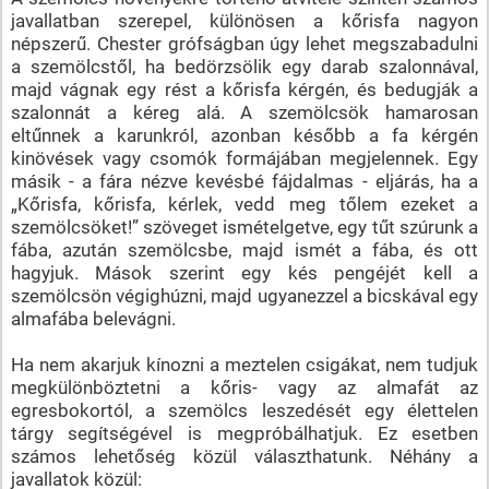
javallatban szerepel, különösen a kőrisfa nagyon
népszerű. Chester grófságban úgy lehet megszabadulni
a szemölcstől, ha bedörzsölik egy darab szalonnával,
majd vágnak egy rést a kőrisfa kérgén, és bedugják a
szalonnát a kéreg alá. A szemölcsök hamarosan
eltűnnek a karunkról, azonban később a fa kérgén
kinövések vagy csomók formájában megjelennek. Egy
másik - a fára nézve kevésbé fájdalmas - eljárás, ha a
„Kőrisfa, kőrisfa, kérlek, vedd meg tőlem ezeket a
szemölcsöket!” szöveget ismételgetve, egy tűt szúrunk a
fába, azután szemölcsbe, majd ismét a fába, és ott
hagyjuk. Mások szerint egy kés pengéjét kell a
szemölcsön végighúzni, majd ugyanezzel a bicskával egy
almafába belevágni.
Ha nem akarjuk kínozni a meztelen csigákat, nem tudjuk
megkülönböztetni a kőris- vagy az almafát az
egresbokortól, a szemölcs leszedését egy élettelen
tárgy segítségével is megpróbálhatjuk. Ez esetben
számos lehetőség közül választhatunk. Néhány a
javallatok közül: