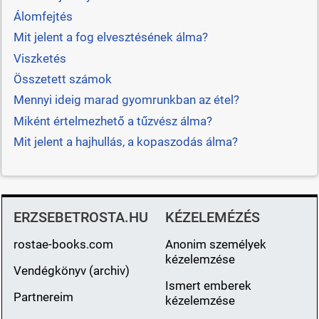
Álomfejtés
Mit jelent a fog elvesztésének álma?
Viszketés
Összetett számok
Mennyi ideig marad gyomrunkban az étel?
Miként értelmezhető a tűzvész álma?
Mit jelent a hajhullás, a kopaszodás álma?
ERZSEBETROSTA.HU
KÉZELEMÉZÉS
rostae-books.com
Anonim személyek
kézelemzése
Vendégkönyv (archiv)
Ismert emberek
Partnereim
kézelemzése