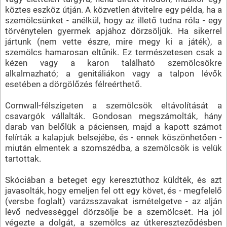
köztes eszköz útján. A közvetlen átvitelre egy példa, ha a
szemölcsünket - anélkül, hogy az illető tudna róla - egy
törvénytelen gyermek apjához dörzsöljük. Ha sikerrel
jártunk (nem vette észre, mire megy ki a játék), a
szemölcs hamarosan eltűnik. Ez természetesen csak a
kézen vagy a karon található szemölcsökre
alkalmazható; a genitáliákon vagy a talpon lévők
esetében a dörgölőzés félreérthető.
Cornwall-félszigeten a szemölcsök eltávolítását a
csavargók vállalták. Gondosan megszámolták, hány
darab van belőlük a páciensen, majd a kapott számot
felírták a kalapjuk belsejébe, és - ennek köszönhetően -
miután elmentek a szomszédba, a szemölcsök is velük
tartottak.
Skóciában a beteget egy keresztúthoz küldték, és azt
javasolták, hogy emeljen fel ott egy követ, és - megfelelő
(versbe foglalt) varázsszavakat ismételgetve - az alján
lévő nedvességgel dörzsölje be a szemölcsét. Ha jól
végezte a dolgát, a szemölcs az útkereszteződésben