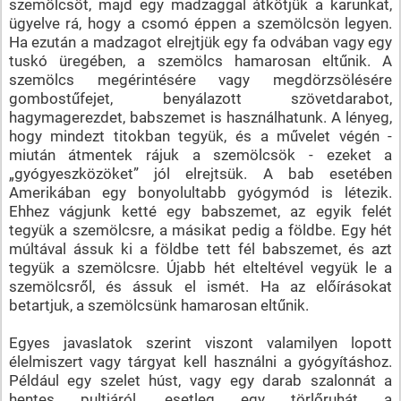
szemölcsöt, majd egy madzaggal átkötjük a karunkat,
ügyelve rá, hogy a csomó éppen a szemölcsön legyen.
Ha ezután a madzagot elrejtjük egy fa odvában vagy egy
tuskó üregében, a szemölcs hamarosan eltűnik. A
szemölcs megérintésére vagy megdörzsölésére
gombostűfejet, benyálazott szövetdarabot,
hagymagerezdet, babszemet is használhatunk. A lényeg,
hogy mindezt titokban tegyük, és a művelet végén -
miután átmentek rájuk a szemölcsök - ezeket a
„gyógyeszközöket” jól elrejtsük. A bab esetében
Amerikában egy bonyolultabb gyógymód is létezik.
Ehhez vágjunk ketté egy babszemet, az egyik felét
tegyük a szemölcsre, a másikat pedig a földbe. Egy hét
múltával ássuk ki a földbe tett fél babszemet, és azt
tegyük a szemölcsre. Újabb hét elteltével vegyük le a
szemölcsről, és ássuk el ismét. Ha az előírásokat
betartjuk, a szemölcsünk hamarosan eltűnik.
Egyes javaslatok szerint viszont valamilyen lopott
élelmiszert vagy tárgyat kell használni a gyógyításhoz.
Például egy szelet húst, vagy egy darab szalonnát a
hentes pultjáról, esetleg egy törlőruhát a