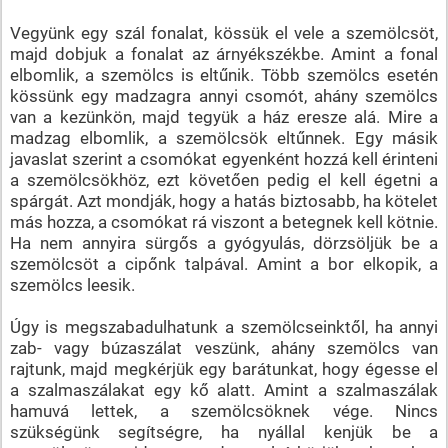
Vegyünk egy szál fonalat, kössük el vele a szemölcsöt,
majd dobjuk a fonalat az árnyékszékbe. Amint a fonal
elbomlik, a szemölcs is eltűnik. Több szemölcs esetén
kössünk egy madzagra annyi csomót, ahány szemölcs
van a kezünkön, majd tegyük a ház eresze alá. Mire a
madzag elbomlik, a szemölcsök eltűnnek. Egy másik
javaslat szerint a csomókat egyenként hozzá kell érinteni
a szemölcsökhöz, ezt követően pedig el kell égetni a
spárgát. Azt mondják, hogy a hatás biztosabb, ha kötelet
más hozza, a csomókat rá viszont a betegnek kell kötnie.
Ha nem annyira sürgős a gyógyulás, dörzsöljük be a
szemölcsöt a cipőnk talpával. Amint a bor elkopik, a
szemölcs leesik.
Úgy is megszabadulhatunk a szemölcseinktől, ha annyi
zab- vagy búzaszálat veszünk, ahány szemölcs van
rajtunk, majd megkérjük egy barátunkat, hogy égesse el
a szalmaszálakat egy kő alatt. Amint a szalmaszálak
hamuvá lettek, a szemölcsöknek vége. Nincs
szükségünk segítségre, ha nyállal kenjük be a