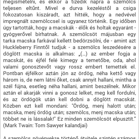
megismételni, és ekkor a tizedik napra a szemölcs
teljesen eltűnt. Mivel e durva kezeléstől a csiga
fokozatosan kiszáradt, azt hitték, hogy a nedvével
impregnált szemölccsel is ugyanez történik. Egy időben
úgy tartották, hogy a macskák - élők és holtak egyaránt -
gyógyerővel bírhatnak. A szemölcsöt májusban egy
tarka macska farkával kellett bedörzsölni, de - amint azt
Huckleberry Finntől tudjuk - a szemölcs leszedésére a
döglött macska is alkalmas: „(…) az ember fogja a
macskát, és éjfél felé kimegy a temetőbe, oda, ahol
valami gonosztevőt vagy rossz embert temettek el.
Pontban éjfélkor aztán jön az ördög, néha kettő vagy
három is, de nem látni őket, csak annyit hallani, mintha a
szél fújna, esetleg néha hallani, amint beszélnek. Mikor
aztán el akarják vinni a gonosz lelket, meg kell fordulni,
és az ördögök után kell dobni a döglött macskát.
Közben ezt kell mondani: "Ördög, menj halott után;
macska, menj ördög után; szemölcs, menj macska után;
többet ne is lássalak!" Ez minden szemölcsöt elpusztít.”
(Mark Twain: Tom Sawyer kalandjai)
A szemölcs növényekre történő átvitele szintén számos