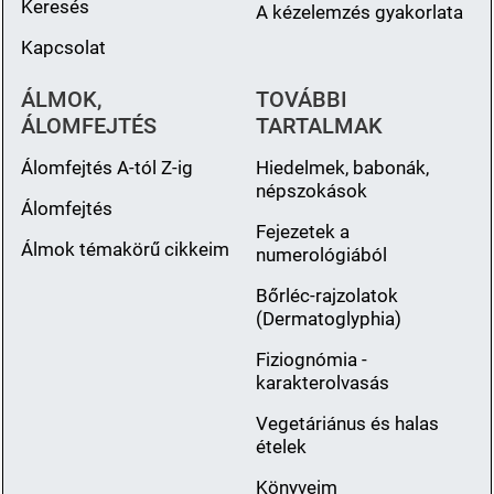
Keresés
A kézelemzés gyakorlata
Kapcsolat
ÁLMOK,
TOVÁBBI
ÁLOMFEJTÉS
TARTALMAK
Álomfejtés A-tól Z-ig
Hiedelmek, babonák,
népszokások
Álomfejtés
Fejezetek a
Álmok témakörű cikkeim
numerológiából
Bőrléc-rajzolatok
(Dermatoglyphia)
Fiziognómia -
karakterolvasás
Vegetáriánus és halas
ételek
Könyveim