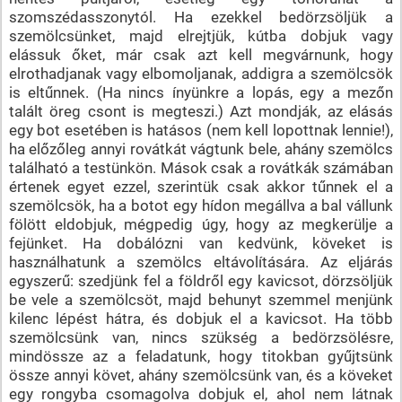
szomszédasszonytól. Ha ezekkel bedörzsöljük a
szemölcsünket, majd elrejtjük, kútba dobjuk vagy
elássuk őket, már csak azt kell megvárnunk, hogy
elrothadjanak vagy elbomoljanak, addigra a szemölcsök
is eltűnnek. (Ha nincs ínyünkre a lopás, egy a mezőn
talált öreg csont is megteszi.) Azt mondják, az elásás
egy bot esetében is hatásos (nem kell lopottnak lennie!),
ha előzőleg annyi rovátkát vágtunk bele, ahány szemölcs
található a testünkön. Mások csak a rovátkák számában
értenek egyet ezzel, szerintük csak akkor tűnnek el a
szemölcsök, ha a botot egy hídon megállva a bal vállunk
fölött eldobjuk, mégpedig úgy, hogy az megkerülje a
fejünket. Ha dobálózni van kedvünk, köveket is
használhatunk a szemölcs eltávolítására. Az eljárás
egyszerű: szedjünk fel a földről egy kavicsot, dörzsöljük
be vele a szemölcsöt, majd behunyt szemmel menjünk
kilenc lépést hátra, és dobjuk el a kavicsot. Ha több
szemölcsünk van, nincs szükség a bedörzsölésre,
mindössze az a feladatunk, hogy titokban gyűjtsünk
össze annyi követ, ahány szemölcsünk van, és a köveket
egy rongyba csomagolva dobjuk el, ahol nem látnak