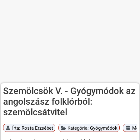
Szemölcsök V. - Gyógymódok az
angolszász folklórból:
szemölcsátvitel
Írta:
Rosta Erzsébet
Kategória:
Gyógymódok
Meg