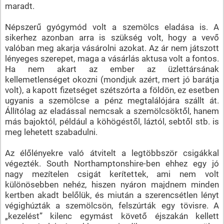
maradt.
Népszerű gyógymód volt a szemölcs eladása is. A
sikerhez azonban arra is szükség volt, hogy a vevő
valóban meg akarja vásárolni azokat. Az ár nem játszott
lényeges szerepet, maga a vásárlás aktusa volt a fontos.
Ha nem akart az ember az üzlettársának
kellemetlenséget okozni (mondjuk azért, mert jó barátja
volt), a kapott fizetséget szétszórta a földön, ez esetben
ugyanis a szemölcse a pénz megtalálójára szállt át.
Állítólag az eladással nemcsak a szemölcsöktől, hanem
más bajoktól, például a köhögéstől, láztól, sebtől stb. is
meg lehetett szabadulni.
Az élőlényekre való átvitelt a legtöbbször csigákkal
végezték. South Northamptonshire-ben ehhez egy jó
nagy mezítelen csigát kerítettek, ami nem volt
különösebben nehéz, hiszen nyáron majdnem minden
kertben akadt belőlük, és miután a szerencsétlen lényt
végighúzták a szemölcsön, felszúrták egy tövisre. A
„kezelést” kilenc egymást követő éjszakán kellett