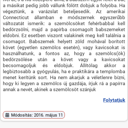
a másikat pedig jobb vállunk fölött dobjuk a folyóba. Ha
végeztünk, a varázslat beteljesedik. Az amerikai
Connecticut államban e módszernek egyszerűbb
változatát ismerik: a szemölcsöket fehérbabbal kell
bedörzsölni, majd a papírba csomagolt babszemeket
eldobni. Ez esetben viszont valakinek meg kell találnia a
csomagot. Babszemek helyett zöld mohával borított
követ (egyetlen szemölcs esetén), vagy kavicsokat is
használhatunk, a fontos az, hogy a szemölcs(ök)
bedörzsölése után a követ vagy a kavicsokat
becsomagoljuk és eldobjuk. Állítólag akkor a
legbiztosabb a gyógyulás, ha e praktikára a templomba
menet kerítünk sort. Ha nem akarjuk a véletlenre bízni,
hogy ki legyen a szemölcs új gazdája, írjuk rá a papírra
annak a nevét, akinek a szemölcsöt szánjuk
Folytatjuk
Módosítás: 2016. május 11