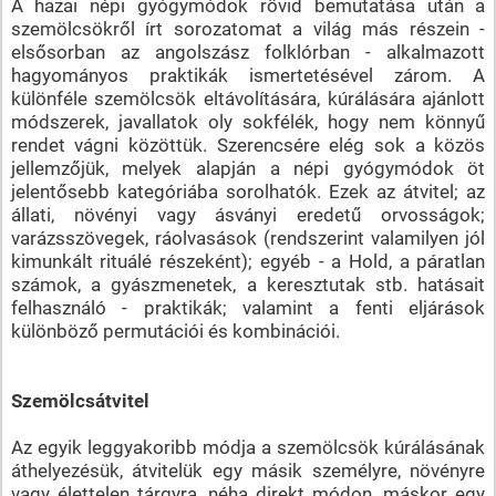
A hazai népi gyógymódok rövid bemutatása után a
szemölcsökről írt sorozatomat a világ más részein -
elsősorban az angolszász folklórban - alkalmazott
hagyományos praktikák ismertetésével zárom. A
különféle szemölcsök eltávolítására, kúrálására ajánlott
módszerek, javallatok oly sokfélék, hogy nem könnyű
rendet vágni közöttük. Szerencsére elég sok a közös
jellemzőjük, melyek alapján a népi gyógymódok öt
jelentősebb kategóriába sorolhatók. Ezek az átvitel; az
állati, növényi vagy ásványi eredetű orvosságok;
varázsszövegek, ráolvasások (rendszerint valamilyen jól
kimunkált rituálé részeként); egyéb - a Hold, a páratlan
számok, a gyászmenetek, a keresztutak stb. hatásait
felhasználó - praktikák; valamint a fenti eljárások
különböző permutációi és kombinációi.
Szemölcsátvitel
Az egyik leggyakoribb módja a szemölcsök kúrálásának
áthelyezésük, átvitelük egy másik személyre, növényre
vagy élettelen tárgyra, néha direkt módon, máskor egy