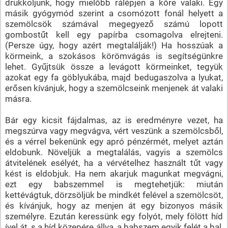
drukkoljunk, hogy mielőbb rálépjen a kőre valaki. Egy
másik gyógymód szerint a csomózott fonál helyett a
szemölcsök számával megegyező számú lopott
gombostűt kell egy papírba csomagolva elrejteni.
(Persze úgy, hogy azért megtalálják!) Ha hosszúak a
körmeink, a szokásos körömvágás is segítségünkre
lehet. Gyűjtsük össze a levágott körmeinket, tegyük
azokat egy fa göblyukába, majd bedugaszolva a lyukat,
erősen kívánjuk, hogy a szemölcseink menjenek át valaki
másra.
Bár egy kicsit fájdalmas, az is eredményre vezet, ha
megszúrva vagy megvágva, vért veszünk a szemölcsből,
és a vérrel bekenünk egy apró pénzérmét, melyet aztán
eldobunk. Növeljük a megtalálás, vagyis a szemölcs
átvitelének esélyét, ha a vérvételhez használt tűt vagy
kést is eldobjuk. Ha nem akarjuk magunkat megvágni,
ezt egy babszemmel is megtehetjük: miután
kettévágtuk, dörzsöljük be mindkét felével a szemölcsöt,
és kívánjuk, hogy az menjen át egy bizonyos másik
személyre. Ezután keressünk egy folyót, mely fölött híd
ível át, s a híd közepére állva, a babszem egyik felét a bal,