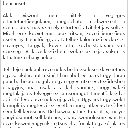
bennünket.
Akik viszont nem hittek a végleges
eltüntethetőségükben, megbízható módszerként a
szemölcsök más személyre történő átvitelét javasolták.
Mivel erre közvetlenül csak ritkán, közeli ismerősök
esetén nyílt lehetőség, az átvitelhez különböző eszközök:
növények, tárgyak, kövek stb. közbeiktatására volt
szükség. A következőkben ezekre az eljárásokra is
láthatunk néhány példát.
Tél idején például a szemölcs bedörzsölésére kivehetünk
egy salakdarabot a kihűlt hamuból, és ha ezt egy darab
papírba becsomagolva egy négyes útkereszteződésben
elhagyjuk, már csak arra kell várnunk, hogy valaki
megtalálja és felvegye ezt a csomagot. Innentől kezdve
az illető lesz a szemölcs új gazdája. Ugyanezt egy szelet
krumpli is megteszi, ez esetben még útkereszteződést
sem kell keresnünk. De használhatunk fonalat is, melyre
annyi csomót kell kötnünk, ahány szemölcsünk van. Ha
ezzel készen vagyunk, rejtsük el a fonalat egy kő alá, és