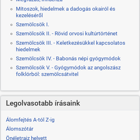
Mítoszok, hiedelmek a dadogás okairól és
kezeléséről
Szemölcsök I.
Szemölcsök II. - Rövid orvosi kultúrtörténet
Szemölcsök III. - Keletkezésükkel kapcsolatos
hiedelmek
Szemölcsök IV. - Babonás népi gyógymódok
Szemölcsök V. - Gyógymódok az angolszász
folklórból: szemölcsátvitel
Legolvasotabb írásaink
Álomfejtés A-tól Z-ig
Álomszótár
Önéletrajz helyett