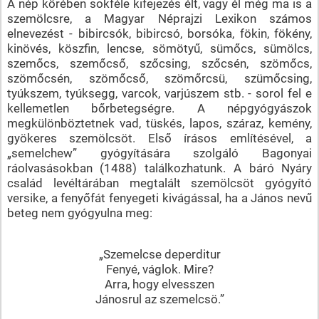
A nép körében sokféle kifejezés élt, vagy él még ma is a
szemölcsre, a Magyar Néprajzi Lexikon számos
elnevezést - bibircsók, bibircsó, borsóka, fökin, fökény,
kinövés, köszfin, lencse, sömötyű, sümőcs, sümölcs,
szemőcs, szemőcső, szőcsing, szőcsén, szömőcs,
szömőcsén, szömőcső, szömőrcsü, szümőcsing,
tyúkszem, tyúksegg, varcok, varjúszem stb. - sorol fel e
kellemetlen bőrbetegségre. A népgyógyászok
megkülönböztetnek vad, tüskés, lapos, száraz, kemény,
gyökeres szemölcsöt. Első írásos említésével, a
„semelchew” gyógyítására szolgáló Bagonyai
ráolvasásokban (1488) találkozhatunk. A báró Nyáry
család levéltárában megtalált szemölcsöt gyógyító
versike, a fenyőfát fenyegeti kivágással, ha a János nevű
beteg nem gyógyulna meg:
„Szemelcse deperditur
Fenyé, váglok. Mire?
Arra, hogy elvesszen
Jánosrul az szemelcsö.”