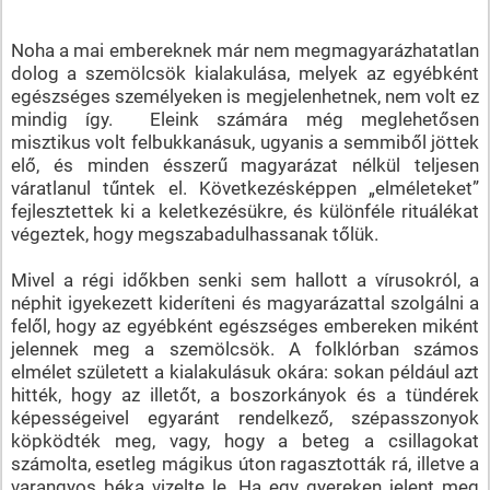
Noha a mai embereknek már nem megmagyarázhatatlan
dolog a szemölcsök kialakulása, melyek az egyébként
egészséges személyeken is megjelenhetnek, nem volt ez
mindig így. Eleink számára még meglehetősen
misztikus volt felbukkanásuk, ugyanis a semmiből jöttek
elő, és minden ésszerű magyarázat nélkül teljesen
váratlanul tűntek el. Következésképpen „elméleteket”
fejlesztettek ki a keletkezésükre, és különféle rituálékat
végeztek, hogy megszabadulhassanak tőlük.
Mivel a régi időkben senki sem hallott a vírusokról, a
néphit igyekezett kideríteni és magyarázattal szolgálni a
felől, hogy az egyébként egészséges embereken miként
jelennek meg a szemölcsök. A folklórban számos
elmélet született a kialakulásuk okára: sokan például azt
hitték, hogy az illetőt, a boszorkányok és a tündérek
képességeivel egyaránt rendelkező, szépasszonyok
köpködték meg, vagy, hogy a beteg a csillagokat
számolta, esetleg mágikus úton ragasztották rá, illetve a
varangyos béka vizelte le. Ha egy gyereken jelent meg