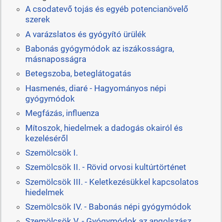
A csodatevő tojás és egyéb potencianövelő
szerek
A varázslatos és gyógyító ürülék
Babonás gyógymódok az iszákosságra,
másnaposságra
Betegszoba, beteglátogatás
Hasmenés, diaré - Hagyományos népi
gyógymódok
Megfázás, influenza
Mítoszok, hiedelmek a dadogás okairól és
kezeléséről
Szemölcsök I.
Szemölcsök II. - Rövid orvosi kultúrtörténet
Szemölcsök III. - Keletkezésükkel kapcsolatos
hiedelmek
Szemölcsök IV. - Babonás népi gyógymódok
Szemölcsök V. - Gyógymódok az angolszász