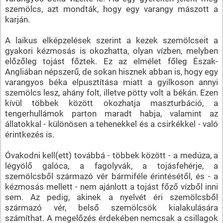
szemölcs, azt mondták, hogy egy varangy mászott a
karján.
A laikus elképzelések szerint a kezek szemölcseit a
gyakori kézmosás is okozhatta, olyan vízben, melyben
előzőleg tojást főztek. Ez az elmélet főleg Észak-
Angliában népszerű, de sokan hisznek abban is, hogy egy
varangyos béka elpusztítása miatt a gyilkoson annyi
szemölcs lesz, ahány folt, illetve pötty volt a békán. Ezen
kívül többek között okozhatja maszturbáció, a
tengerhullámok parton maradt habja, valamint az
állatokkal - különösen a tehenekkel és a csirkékkel - való
érintkezés is.
Óvakodni kell(ett) továbbá - többek között - a medúza, a
légyölő galóca, a fagolyvák, a tojásfehérje, a
szemölcsből származó vér bármiféle érintésétől, és - a
kézmosás mellett - nem ajánlott a tojást főző vízből inni
sem. Az pedig, akinek a nyelvét éri szemölcsből
származó vér, belső szemölcsök kialakulására
számíthat. A megelőzés érdekében nemcsak a csillagok