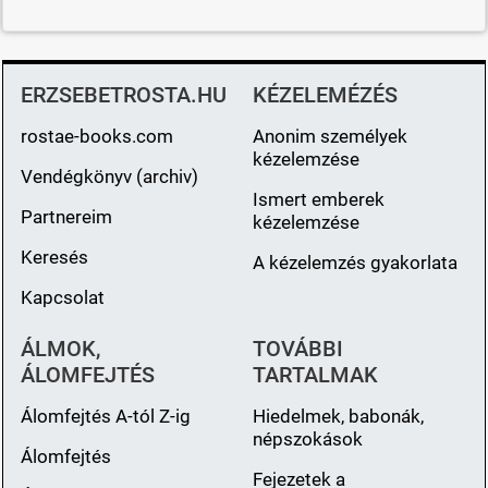
ERZSEBETROSTA.HU
KÉZELEMÉZÉS
rostae-books.com
Anonim személyek
kézelemzése
Vendégkönyv (archiv)
Ismert emberek
Partnereim
kézelemzése
Keresés
A kézelemzés gyakorlata
Kapcsolat
ÁLMOK,
TOVÁBBI
ÁLOMFEJTÉS
TARTALMAK
Álomfejtés A-tól Z-ig
Hiedelmek, babonák,
népszokások
Álomfejtés
Fejezetek a