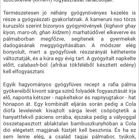
Természetesen jó néhány gyógynövényes kezelés is
része a gyógyászati gyakorlatnak. A kameruni nso törzs
kuruzslói szerint bizonyos gyógynövények (
kighavir ghay
kiyon, maro-oh, ghan kidzem
) marhatüdővel elkeverve és
pálmaborban megfőzve, segítenek a gyermekek
dadogásának meggyógyításában. A módszer elég
bonyolult, mert a gyógyfüvek részarányát kéthetente
változtatják, és a kúra egy évig tart. A gyógyitalt napkelte
előtt,
calabash
-ból (afrikai tökféléből készített edény)
kell elfogyasztani.
Egyik hagyományos gyógyfüves recept a rafia pálma
gyökereiből kivont sárga színű folyadék fogyasztását írja
elő, naponta kétszer - napkeltekor és napnyugtakor - hat
hónapon át. Egy kombinált eljárás során pedig a Cola
diófa leveleinek kisajtolt sárga levét csöpögtetik a
hanyattfekvő páciens orrába, éjszaka pedig a vályoggal
összetapasztott ablaktalan bambuszkunyhóban a Cola
dió elégetett magjának füstjét kell beszívnia. És ha ez
sem lenne elég, a család tagjai pálmabor, tyúkok,