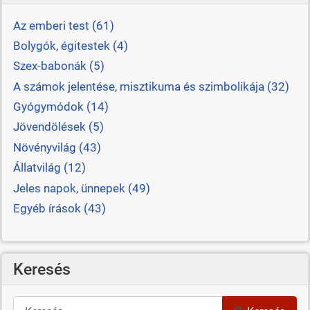
Az emberi test (61)
Bolygók, égitestek (4)
Szex-babonák (5)
A számok jelentése, misztikuma és szimbolikája (32)
Gyógymódok (14)
Jövendölések (5)
Növényvilág (43)
Állatvilág (12)
Jeles napok, ünnepek (49)
Egyéb írások (43)
Keresés
Keresés