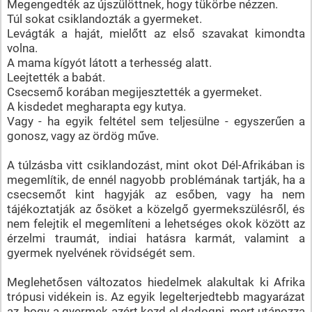
Megengedték az újszülöttnek, hogy tükörbe nézzen.
Túl sokat csiklandozták a gyermeket.
Levágták a haját, mielőtt az első szavakat kimondta
volna.
A mama kígyót látott a terhesség alatt.
Leejtették a babát.
Csecsemő korában megijesztették a gyermeket.
A kisdedet megharapta egy kutya.
Vagy - ha egyik feltétel sem teljesülne - egyszerűen a
gonosz, vagy az ördög műve.
A túlzásba vitt csiklandozást, mint okot Dél-Afrikában is
megemlítik, de ennél nagyobb problémának tartják, ha a
csecsemőt kint hagyják az esőben, vagy ha nem
tájékoztatják az ősöket a közelgő gyermekszülésről, és
nem felejtik el megemlíteni a lehetséges okok között az
érzelmi traumát, indiai hatásra karmát, valamint a
gyermek nyelvének rövidségét sem.
Meglehetősen változatos hiedelmek alakultak ki Afrika
trópusi vidékein is. Az egyik legelterjedtebb magyarázat
az, hogy a gyermek azért kezd el dadogni, mert utánozza