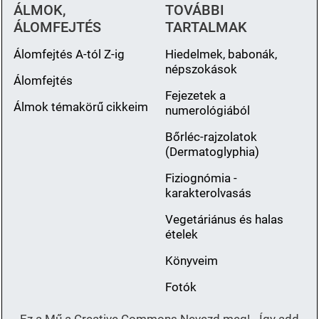
ÁLMOK,
TOVÁBBI
ÁLOMFEJTÉS
TARTALMAK
Álomfejtés A-tól Z-ig
Hiedelmek, babonák,
népszokások
Álomfejtés
Fejezetek a
Álmok témakörű cikkeim
numerológiából
Bőrléc-rajzolatok
(Dermatoglyphia)
Fiziognómia -
karakterolvasás
Vegetáriánus és halas
ételek
Könyveim
Fotók
Ez a Mű a Creative Commons Nevezd meg! - Így add