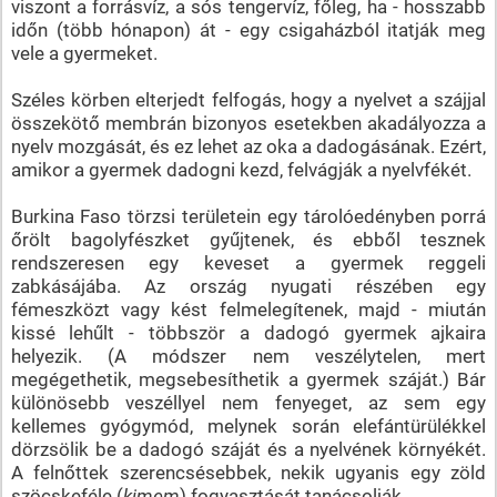
viszont a forrásvíz, a sós tengervíz, főleg, ha - hosszabb
időn (több hónapon) át - egy csigaházból itatják meg
vele a gyermeket.
Széles körben elterjedt felfogás, hogy a nyelvet a szájjal
összekötő membrán bizonyos esetekben akadályozza a
nyelv mozgását, és ez lehet az oka a dadogásának. Ezért,
amikor a gyermek dadogni kezd, felvágják a nyelvfékét.
Burkina Faso törzsi területein egy tárolóedényben porrá
őrölt bagolyfészket gyűjtenek, és ebből tesznek
rendszeresen egy keveset a gyermek reggeli
zabkásájába. Az ország nyugati részében egy
fémeszközt vagy kést felmelegítenek, majd - miután
kissé lehűlt - többször a dadogó gyermek ajkaira
helyezik. (A módszer nem veszélytelen, mert
megégethetik, megsebesíthetik a gyermek száját.) Bár
különösebb veszéllyel nem fenyeget, az sem egy
kellemes gyógymód, melynek során elefántürülékkel
dörzsölik be a dadogó száját és a nyelvének környékét.
A felnőttek szerencsésebbek, nekik ugyanis egy zöld
szöcskeféle (
kimem
) fogyasztását tanácsolják.