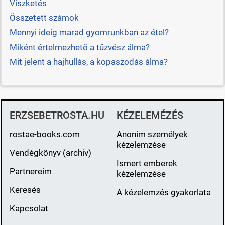
Viszketés
Összetett számok
Mennyi ideig marad gyomrunkban az étel?
Miként értelmezhető a tűzvész álma?
Mit jelent a hajhullás, a kopaszodás álma?
ERZSEBETROSTA.HU
KÉZELEMÉZÉS
rostae-books.com
Anonim személyek
kézelemzése
Vendégkönyv (archiv)
Ismert emberek
Partnereim
kézelemzése
Keresés
A kézelemzés gyakorlata
Kapcsolat