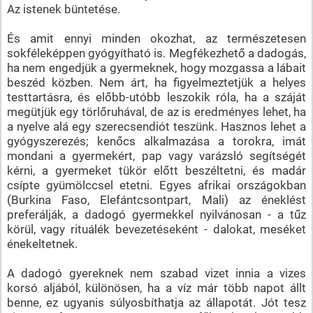
Az istenek büntetése.
És amit ennyi minden okozhat, az természetesen
sokféleképpen gyógyítható is. Megfékezhető a dadogás,
ha nem engedjük a gyermeknek, hogy mozgassa a lábait
beszéd közben. Nem árt, ha figyelmeztetjük a helyes
testtartásra, és előbb-utóbb leszokik róla, ha a száját
megütjük egy törlőruhával, de az is eredményes lehet, ha
a nyelve alá egy szerecsendiót teszünk. Hasznos lehet a
gyógyszerezés; kenőcs alkalmazása a torokra, imát
mondani a gyermekért, pap vagy varázsló segítségét
kérni, a gyermeket tükör előtt beszéltetni, és madár
csípte gyümölccsel etetni. Egyes afrikai országokban
(Burkina Faso, Elefántcsontpart, Mali) az éneklést
preferálják, a dadogó gyermekkel nyilvánosan - a tűz
körül, vagy rituálék bevezetéseként - dalokat, meséket
énekeltetnek.
A dadogó gyereknek nem szabad vizet innia a vizes
korsó aljából, különösen, ha a víz már több napot állt
benne, ez ugyanis súlyosbíthatja az állapotát. Jót tesz