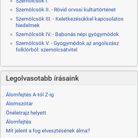
Szemölcsök I.
Szemölcsök II. - Rövid orvosi kultúrtörténet
Szemölcsök III. - Keletkezésükkel kapcsolatos
hiedelmek
Szemölcsök IV. - Babonás népi gyógymódok
Szemölcsök V. - Gyógymódok az angolszász
folklórból: szemölcsátvitel
Legolvasotabb írásaink
Álomfejtés A-tól Z-ig
Álomszótár
Önéletrajz helyett
Álomfejtés
Mit jelent a fog elvesztésének álma?