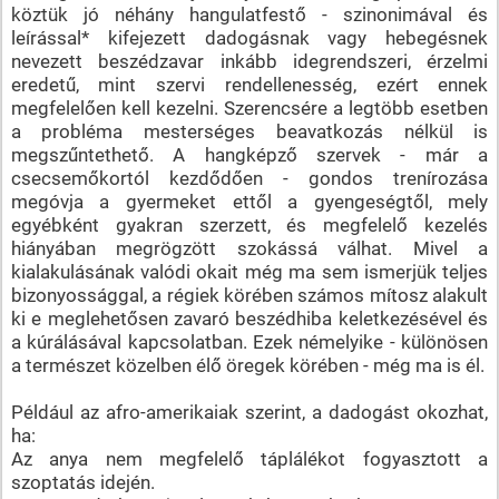
köztük jó néhány hangulatfestő - szinonimával és
leírással* kifejezett dadogásnak vagy hebegésnek
nevezett beszédzavar inkább idegrendszeri, érzelmi
eredetű, mint szervi rendellenesség, ezért ennek
megfelelően kell kezelni. Szerencsére a legtöbb esetben
a probléma mesterséges beavatkozás nélkül is
megszűntethető. A hangképző szervek - már a
csecsemőkortól kezdődően - gondos trenírozása
megóvja a gyermeket ettől a gyengeségtől, mely
egyébként gyakran szerzett, és megfelelő kezelés
hiányában megrögzött szokássá válhat. Mivel a
kialakulásának valódi okait még ma sem ismerjük teljes
bizonyossággal, a régiek körében számos mítosz alakult
ki e meglehetősen zavaró beszédhiba keletkezésével és
a kúrálásával kapcsolatban. Ezek némelyike - különösen
a természet közelben élő öregek körében - még ma is él.
Például az afro-amerikaiak szerint, a dadogást okozhat,
ha:
Az anya nem megfelelő táplálékot fogyasztott a
szoptatás idején.