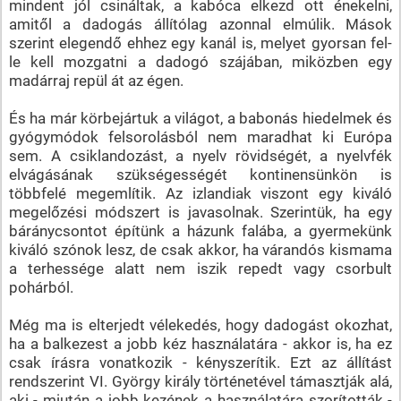
mindent jól csináltak, a kabóca elkezd ott énekelni,
amitől a dadogás állítólag azonnal elmúlik. Mások
szerint elegendő ehhez egy kanál is, melyet gyorsan fel-
le kell mozgatni a dadogó szájában, miközben egy
madárraj repül át az égen.
És ha már körbejártuk a világot, a babonás hiedelmek és
gyógymódok felsorolásból nem maradhat ki Európa
sem. A csiklandozást, a nyelv rövidségét, a nyelvfék
elvágásának szükségességét kontinensünkön is
többfelé megemlítik. Az izlandiak viszont egy kiváló
megelőzési módszert is javasolnak. Szerintük, ha egy
báránycsontot építünk a házunk falába, a gyermekünk
kiváló szónok lesz, de csak akkor, ha várandós kismama
a terhessége alatt nem iszik repedt vagy csorbult
pohárból.
Még ma is elterjedt vélekedés, hogy dadogást okozhat,
ha a balkezest a jobb kéz használatára - akkor is, ha ez
csak írásra vonatkozik - kényszerítik. Ezt az állítást
rendszerint VI. György király történetével támasztják alá,
aki - miután a jobb kezének a használatára szorították -