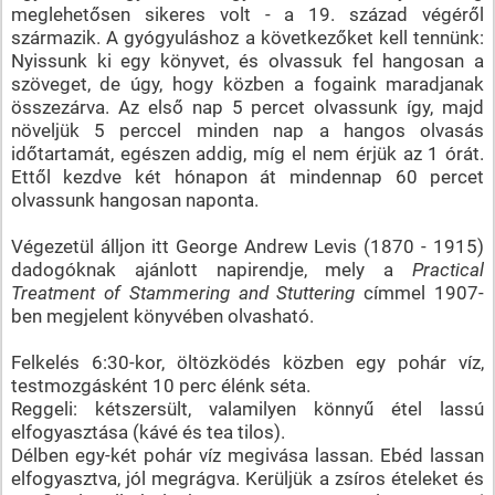
meglehetősen sikeres volt - a 19. század végéről
származik. A gyógyuláshoz a következőket kell tennünk:
Nyissunk ki egy könyvet, és olvassuk fel hangosan a
szöveget, de úgy, hogy közben a fogaink maradjanak
összezárva. Az első nap 5 percet olvassunk így, majd
növeljük 5 perccel minden nap a hangos olvasás
időtartamát, egészen addig, míg el nem érjük az 1 órát.
Ettől kezdve két hónapon át mindennap 60 percet
olvassunk hangosan naponta.
Végezetül álljon itt George Andrew Levis (1870 - 1915)
dadogóknak ajánlott napirendje, mely a
Practical
Treatment of Stammering and Stuttering
címmel 1907-
ben megjelent könyvében olvasható.
Felkelés 6:30-kor, öltözködés közben egy pohár víz,
testmozgásként 10 perc élénk séta.
Reggeli: kétszersült, valamilyen könnyű étel lassú
elfogyasztása (kávé és tea tilos).
Délben egy-két pohár víz megivása lassan. Ebéd lassan
elfogyasztva, jól megrágva. Kerüljük a zsíros ételeket és