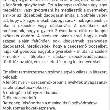
a felnőttek gügyögését. Ezt a legegyszerűbben úgy lehet
megelőzni, vagy gyógyítani, ha megijesztik a gyermeket,
amikor az idősebbek dadogását imitálja. Sokfelé vélték
azt, hogy a kisgyermekek dadogásának, hebegésének az
oka a szöcske- vagy sáskaevés. A szülőknek azt
tanácsolták, hogy a gyerek 2 éves kora előtt ne kapjon
szöcskét ebédre. A hiedelem onnan ered, hogy a múlt
század elején feltűnően sok kisgyermek szenvedett
dadogástól. Megfigyelték, hogy a csecsemő öccseiket,
húgaikat gondozó nagyobb gyerekek - miután a szüleik
kimentek a földekre - sáska- szöcskevadászással
töltötték az időt, és ezzel etették meg kistestvéreiket.
Emellett természetesen számos egyéb válasz is létezett,
például:
A lenőtt nyelv - csecsemőkorban a nyelvfék átvágásának
az elmulasztása - okozza.
A dadogás a környezet hatása.
Örökletes eredetű.
Betegség (elsősorban a meningitisz) szövődménye.
Átok, rontás következménye.