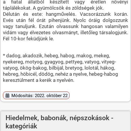
a fiatal állatból készített vagy éretlen növényi
táplálékokat. A gyümölcsök és zöldségek jók.
Délután és este: hangművelés. Vacsorázzunk korán.
Evés után fél órát pihenjünk. Nyolc óráig dolgozzunk
vagy tanuljunk. Ezután olvassunk hangosan valamilyen
vidám vagy élvezetes olvasmányt, illetőleg társalogjunk.
Fél 10-kor feküdjünk le.
* dadog, akadozik, hebeg, habog, makog, mekeg,
nyekereg, motyog, gyagyog, pettyeg, vatyog, vityeg-
vatyog, ökög-bakog, bilbijál, bretyog, lolotál, hákog,
hebreg, höbicél, dödög, nehéz a nyelve, hebeg-habog
keresztülment a kerék a nyelvén.
Módosítás: 2022. október 22
Hiedelmek, babonák, népszokások -
kategóriák