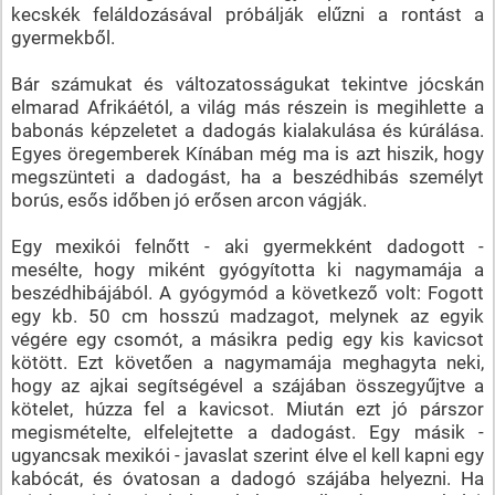
kecskék feláldozásával próbálják elűzni a rontást a
gyermekből.
Bár számukat és változatosságukat tekintve jócskán
elmarad Afrikáétól, a világ más részein is megihlette a
babonás képzeletet a dadogás kialakulása és kúrálása.
Egyes öregemberek Kínában még ma is azt hiszik, hogy
megszünteti a dadogást, ha a beszédhibás személyt
borús, esős időben jó erősen arcon vágják.
Egy mexikói felnőtt - aki gyermekként dadogott -
mesélte, hogy miként gyógyította ki nagymamája a
beszédhibájából. A gyógymód a következő volt: Fogott
egy kb. 50 cm hosszú madzagot, melynek az egyik
végére egy csomót, a másikra pedig egy kis kavicsot
kötött. Ezt követően a nagymamája meghagyta neki,
hogy az ajkai segítségével a szájában összegyűjtve a
kötelet, húzza fel a kavicsot. Miután ezt jó párszor
megismételte, elfelejtette a dadogást. Egy másik -
ugyancsak mexikói - javaslat szerint élve el kell kapni egy
kabócát, és óvatosan a dadogó szájába helyezni. Ha