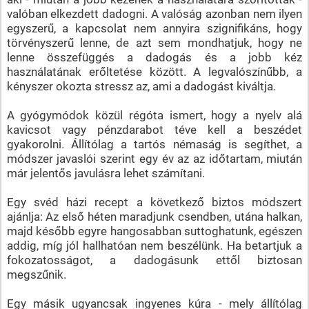
valóban elkezdett dadogni. A valóság azonban nem ilyen
egyszerű, a kapcsolat nem annyira szignifikáns, hogy
törvényszerű lenne, de azt sem mondhatjuk, hogy ne
lenne összefüggés a dadogás és a jobb kéz
használatának erőltetése között. A legvalószínűbb, a
kényszer okozta stressz az, ami a dadogást kiváltja.
A gyógymódok közül régóta ismert, hogy a nyelv alá
kavicsot vagy pénzdarabot téve kell a beszédet
gyakorolni. Állítólag a tartós némaság is segíthet, a
módszer javaslói szerint egy év az az időtartam, miután
már jelentős javulásra lehet számítani.
Egy svéd házi recept a következő biztos módszert
ajánlja: Az első héten maradjunk csendben, utána halkan,
majd később egyre hangosabban suttoghatunk, egészen
addig, míg jól hallhatóan nem beszélünk. Ha betartjuk a
fokozatosságot, a dadogásunk ettől biztosan
megszűnik.
Egy másik ugyancsak ingyenes kúra - mely állítólag