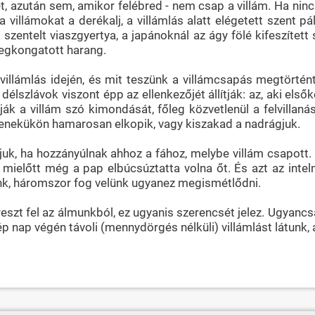
, azután sem, amikor felébred - nem csap a villám. Ha ninc
 a villámokat a derékalj, a villámlás alatt elégetett szent
t szentelt viaszgyertya, a japánoknál az ágy fölé kifeszíte
megkongatott harang.
llámlás idején, és mit teszünk a villámcsapás megtörténté
délszlávok viszont épp az ellenkezőjét állítják: az, aki első
ák a villám szó kimondását, főleg közvetlenül a felvillaná
 fenekükön hamarosan elkopik, vagy kiszakad a nadrágjuk.
ájuk, ha hozzányúlnak ahhoz a fához, melybe villám csapott
r, mielőtt még a pap elbúcsúztatta volna őt. És azt az in
nk, háromszor fog velünk ugyanez megismétlődni.
zt fel az álmunkból, ez ugyanis szerencsét jelez. Ugyancsak
p nap végén távoli (mennydörgés nélküli) villámlást látunk, a