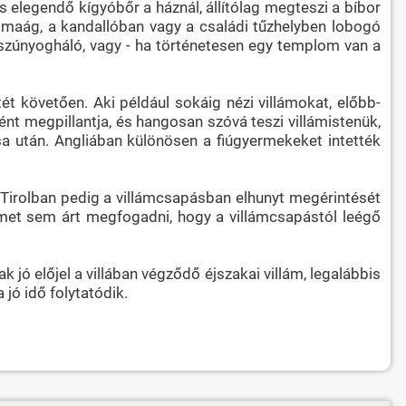
s elegendő kígyóbőr a háznál, állítólag megteszi a bíbor
 pálmaág, a kandallóban vagy a családi tűzhelyben lobogó
tt szúnyogháló, vagy - ha történetesen egy templom van a
t követően. Aki például sokáig nézi villámokat, előbb-
ként megpillantja, és hangosan szóvá teszi villámistenük,
sa után. Angliában különösen a fiúgyermekeket intették
. Tirolban pedig a villámcsapásban elhunyt megérintését
telmet sem árt megfogadni, hogy a villámcsapástól leégő
 jó előjel a villában végződő éjszakai villám, legalábbis
 jó idő folytatódik.