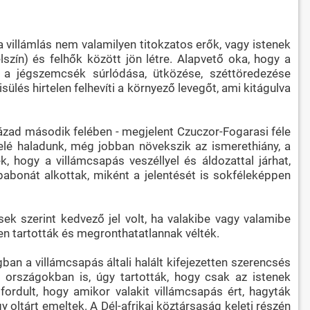
 villámlás nem valamilyen titokzatos erők, vagy istenek
lszín) és felhők között jön létre. Alapvető oka, hogy a
 a jégszemcsék súrlódása, ütközése, széttöredezése
lés hirtelen felhevíti a környező levegőt, ami kitágulva
zázad második felében - megjelent Czuczor-Fogarasi féle
lé haladunk, még jobban növekszik az ismerethiány, a
 hogy a villámcsapás veszéllyel és áldozattal járhat,
bonát alkottak, miként a jelentését is sokféleképpen
ek szerint kedvező jel volt, ha valakibe vagy valamibe
ben tartották és megronthatatlannak vélték.
n a villámcsapás általi halált kifejezetten szerencsés
 országokban is, úgy tartották, hogy csak az istenek
fordult, hogy amikor valakit villámcsapás ért, hagyták
gy oltárt emeltek. A Dél-afrikai köztársaság keleti részén