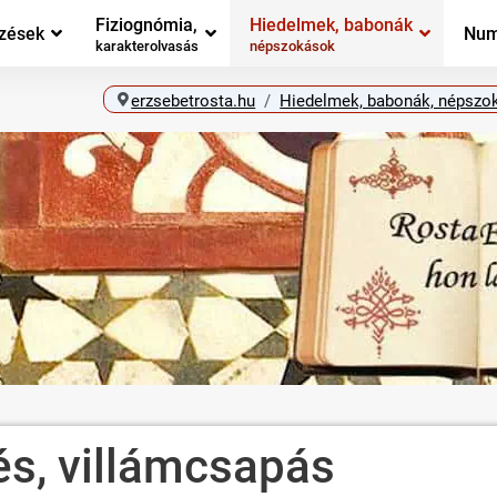
Fiziognómia,
Hiedelmek, babonák
zések
Num
karakterolvasás
népszokások
erzsebetrosta.hu
Hiedelmek, babonák, népszo
és, villámcsapás