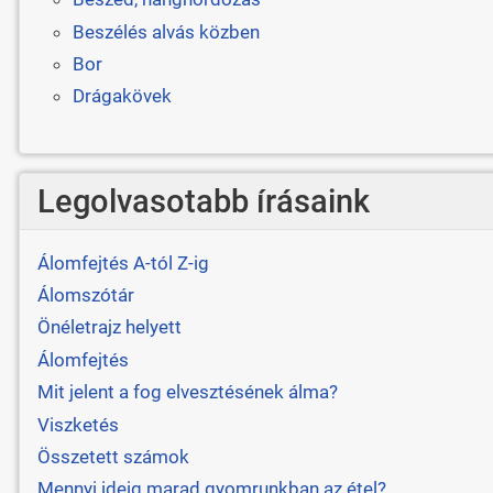
Beszélés alvás közben
Bor
Drágakövek
Legolvasotabb írásaink
Álomfejtés A-tól Z-ig
Álomszótár
Önéletrajz helyett
Álomfejtés
Mit jelent a fog elvesztésének álma?
Viszketés
Összetett számok
Mennyi ideig marad gyomrunkban az étel?