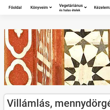
Vegetáriánus
Főoldal
Könyveim
Kézelem
és halas ételek
Villámlás, mennydörg