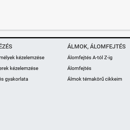
ÉZÉS
ÁLMOK, ÁLOMFEJTÉS
mélyek kézelemzése
Álomfejtés A-tól Z-ig
erek kézelemzése
Álomfejtés
s gyakorlata
Álmok témakörű cikkeim