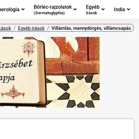
Bőrléc-rajzolatok
Egyéb
erológia
India
(Dermatoglyphia)
írások
kások
Egyéb írások
Villámlás, mennydörgés, villámcsapás