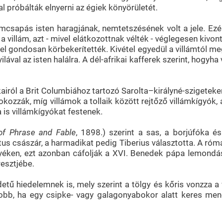
l próbálták elnyerni az égiek könyörületét.
lámcsapás isten haragjának, nemtetszésének volt a jele. E
a villám, azt - mivel elátkozottnak vélték - véglegesen kivon
l gondosan körbekerítették. Kivétel egyedül a villámtól meg
val az isten halálra. A dél-afrikai kafferek szerint, hogyha 
iról a Brit Columbiához tartozó Sarolta–királyné-szigeteke
zzák, míg villámok a tollaik között rejtőző villámkígyók, 
is villámkígyókat festenek.
 of Phrase and Fable
, 1898.) szerint a sas, a borjúfóka é
tus császár, a harmadikat pedig Tiberius választotta. A róma
yéken, ezt azonban cáfolják a XVI. Benedek pápa lemondá
resztjébe.
ű hiedelemnek is, mely szerint a tölgy és kőris vonzza a v
gjobb, ha egy csipke- vagy galagonyabokor alatt keres me