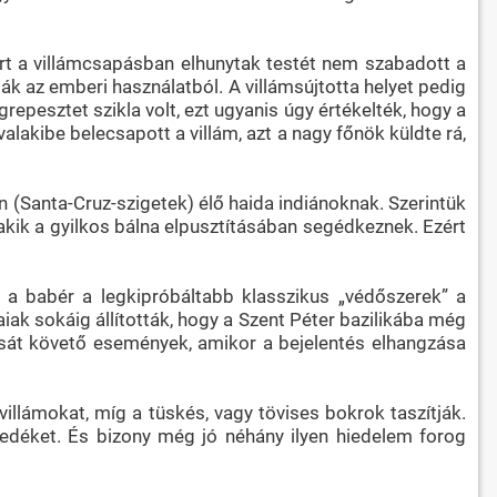
zért a villámcsapásban elhunytak testét nem szabadott a
ták az emberi használatból. A villámsújtotta helyet pedig
repesztet szikla volt, ezt ugyanis úgy értékelték, hogy a
valakibe belecsapott a villám, azt a nagy főnök küldte rá,
n (Santa-Cruz-szigetek) élő haida indiánoknak. Szerintük
akik a gyilkos bálna elpusztításában segédkeznek. Ezért
s a babér a legkipróbáltabb klasszikus „védőszerek” a
iak sokáig állították, hogy a Szent Péter bazilikába még
sát követő események, amikor a bejelentés elhangzása
illámokat, míg a tüskés, vagy tövises bokrok taszítják.
nedéket. És bizony még jó néhány ilyen hiedelem forog