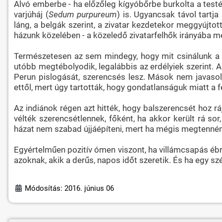
Alvó emberbe - ha előzőleg kígyóbőrbe burkolta a testét
varjúháj (
Sedum purpureum
) is. Ugyancsak távol tartja
láng, a belgák szerint, a zivatar kezdetekor meggyújtot
házunk közelében - a közeledő zivatarfelhők irányába 
Természetesen az sem mindegy, hogy mit csinálunk a vi
utóbb megtébolyodik, legalábbis az erdélyiek szerint. A 
Perun pislogását, szerencsés lesz. Mások nem javasolj
ettől, mert úgy tartották, hogy gondatlanságuk miatt a
Az indiánok régen azt hitték, hogy balszerencsét hoz r
vélték szerencsétlennek, főként, ha akkor került rá so
házat nem szabad újjáépíteni, mert ha mégis megtenné
Egyértelműen pozitív ómen viszont, ha villámcsapás ébres
azoknak, akik a derűs, napos időt szeretik. És ha egy szé
Módosítás: 2016. június 06