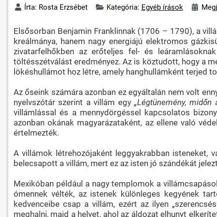
Írta:
Rosta Erzsébet
Kategória:
Egyéb írások
Megj
Elsősorban Benjamin Franklinnak (1706 – 1790), a villá
kreálmánya, hanem nagy energiájú elektromos gázkisülés
zivatarfelhőkben az erőteljes fel- és leáramlások
töltésszétválást eredményez. Az is köztudott, hogy a me
lökéshullámot hoz létre, amely hanghullámként terjed t
Az őseink számára azonban ez egyáltalán nem volt ennyi
nyelvszótár szerint a villám egy
„Légtünemény, midőn az 
villámlással és a mennydörgéssel kapcsolatos bizonyt
azonban okának magyarázataként, az ellene való véde
értelmezték.
A villámok létrehozójaként leggyakrabban isteneket, v
belecsapott a villám, mert ez az isten jó szándékát jele
Mexikóban például a nagy templomok a villámcsapások r
ómennek vélték, az istenek különleges kegyének tart
kedvenceibe csap a villám, ezért az ilyen „szerencsés
meghalni, majd a helyet, ahol az áldozat elhunyt elkeríte