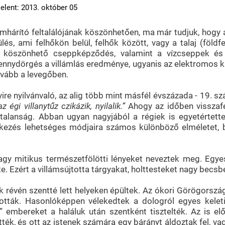
elent: 2013. október 05
mhárító feltalálójának köszönhetően, ma már tudjuk, hogy a
, ami felhőkön belül, felhők között, vagy a talaj (földfe
nak köszönhető cseppképződés, valamint a vízcseppek és
nnydörgés a villámlás eredménye, ugyanis az elektromos kisü
ovább a levegőben.
re nyilvánvaló, az alig több mint másfél évszázada - 19. s
égi villanytűz czikázik, nyilalik.”
Ahogy az időben visszafe
alanság. Abban ugyan nagyjából a régiek is egyetértettek,
kezés lehetséges módjaira számos különböző elméletet, ba
agy mitikus természetfölötti lényeket neveztek meg. Egyes
zte. Ezért a villámsújtotta tárgyakat, holttesteket nagy becs
évén szentté lett helyeken épültek. Az ókori Görögországba
ották. Hasonlóképpen vélekedtek a dologról egyes keleti
” embereket a haláluk után szentként tisztelték. Az is elő
tték, és ott az istenek számára egy bárányt áldoztak fel, va