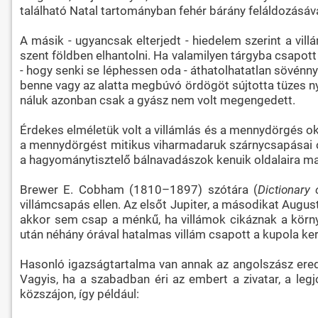
található Natal tartományban fehér bárány feláldozásáva
A másik - ugyancsak elterjedt - hiedelem szerint a vil
szent földben elhantolni. Ha valamilyen tárgyba csapott 
- hogy senki se léphessen oda - áthatolhatatlan sövénnye
benne vagy az alatta megbúvó ördögöt sújtotta tüzes nyilá
náluk azonban csak a gyász nem volt megengedett.
Érdekes elméletük volt a villámlás és a mennydörgés oka
a mennydörgést mitikus viharmadaruk szárnycsapásai oko
a hagyománytisztelő bálnavadászok kenuik oldalaira ma 
Brewer E. Cobham (1810–1897) szótára (
Dictionary
villámcsapás ellen. Az elsőt Jupiter, a másodikat Augus
akkor sem csap a ménkű, ha villámok cikáznak a körn
után néhány órával hatalmas villám csapott a kupola ke
Hasonló igazságtartalma van annak az angolszász eredet
Vagyis, ha a szabadban éri az embert a zivatar, a le
közszájon, így például: