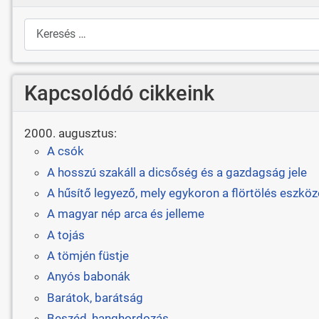
Keresés
Kapcsolódó cikkeink
2000. augusztus:
A csók
A hosszú szakáll a dicsőség és a gazdagság jele
A hűsítő legyező, mely egykoron a flörtölés eszköze
A magyar nép arca és jelleme
A tojás
A tömjén füstje
Anyós babonák
Barátok, barátság
Beszéd, hanghordozás