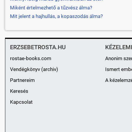
Miként értelmezhető a tűzvész álma?
Mit jelent a hajhullás, a kopaszodás álma?
ERZSEBETROSTA.HU
KÉZELEM
rostae-books.com
Anonim sze
Vendégkönyv (archiv)
Ismert emb
Partnereim
A kézelemzé
Keresés
Kapcsolat