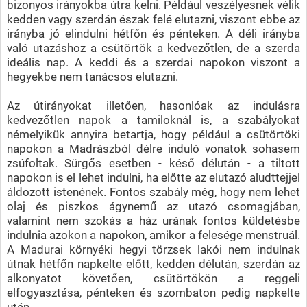
bizonyos irányokba útra kelni. Például veszélyesnek vélik
kedden vagy szerdán észak felé elutazni, viszont ebbe az
irányba jó elindulni hétfőn és pénteken. A déli irányba
való utazáshoz a csütörtök a kedvezőtlen, de a szerda
ideális nap. A keddi és a szerdai napokon viszont a
hegyekbe nem tanácsos elutazni.
Az útirányokat illetően, hasonlóak az indulásra
kedvezőtlen napok a tamiloknál is, a szabályokat
némelyikük annyira betartja, hogy például a csütörtöki
napokon a Madrászból délre induló vonatok sohasem
zsúfoltak. Sürgős esetben - késő délután - a tiltott
napokon is el lehet indulni, ha előtte az elutazó aludttejjel
áldozott istenének. Fontos szabály még, hogy nem lehet
olaj és piszkos ágynemű az utazó csomagjában,
valamint nem szokás a ház urának fontos küldetésbe
indulnia azokon a napokon, amikor a felesége menstruál.
A Madurai környéki hegyi törzsek lakói nem indulnak
útnak hétfőn napkelte előtt, kedden délután, szerdán az
alkonyatot követően, csütörtökön a reggeli
elfogyasztása, pénteken és szombaton pedig napkelte
után.