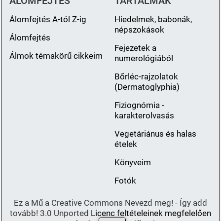
ÁLOMFEJTÉS
TARTALMAK
Álomfejtés A-tól Z-ig
Hiedelmek, babonák,
népszokások
Álomfejtés
Fejezetek a
Álmok témakörű cikkeim
numerológiából
Bőrléc-rajzolatok
(Dermatoglyphia)
Fiziognómia -
karakterolvasás
Vegetáriánus és halas
ételek
Könyveim
Fotók
Ez a Mű a Creative Commons Nevezd meg! - Így add
tovább! 3.0 Unported
Licenc feltételeinek megfelelően