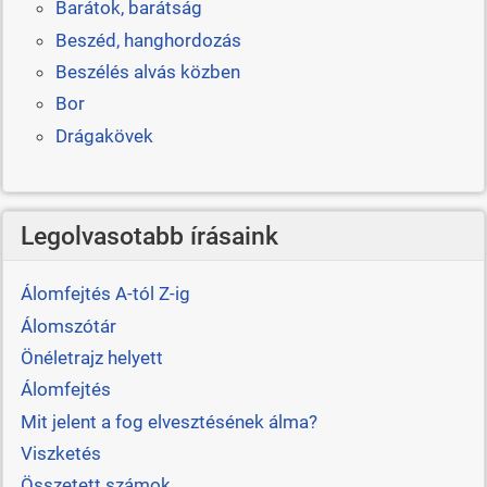
Barátok, barátság
Beszéd, hanghordozás
Beszélés alvás közben
Bor
Drágakövek
Legolvasotabb írásaink
Álomfejtés A-tól Z-ig
Álomszótár
Önéletrajz helyett
Álomfejtés
Mit jelent a fog elvesztésének álma?
Viszketés
Összetett számok