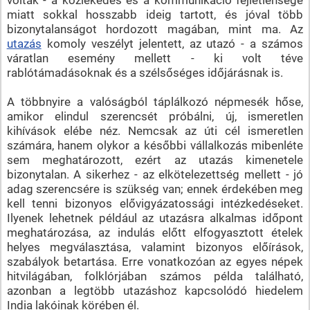
miatt sokkal hosszabb ideig tartott, és jóval több
bizonytalanságot hordozott magában, mint ma. Az
utazás
komoly veszélyt jelentett, az utazó - a számos
váratlan esemény mellett - ki volt téve
rablótámadásoknak és a szélsőséges időjárásnak is.
A többnyire a valóságból táplálkozó népmesék hőse,
amikor elindul szerencsét próbálni, új, ismeretlen
kihívások elébe néz. Nemcsak az úti cél ismeretlen
számára, hanem olykor a későbbi vállalkozás mibenléte
sem meghatározott, ezért az utazás kimenetele
bizonytalan. A sikerhez - az elkötelezettség mellett - jó
adag szerencsére is szükség van; ennek érdekében meg
kell tenni bizonyos elővigyázatossági intézkedéseket.
Ilyenek lehetnek például az utazásra alkalmas időpont
meghatározása, az indulás előtt elfogyasztott ételek
helyes megválasztása, valamint bizonyos előírások,
szabályok betartása. Erre vonatkozóan az egyes népek
hitvilágában, folklórjában számos példa található,
azonban a legtöbb utazáshoz kapcsolódó hiedelem
India lakóinak körében él.