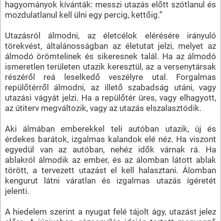
hagyományok kívánták: messzi utazás előtt szótlanul és
mozdulatlanul kell ülni egy percig, kettőig.”
Utazásról álmodni, az életcélok elérésére irányuló
törekvést, általánosságban az életutat jelzi, melyet az
álmodó örömtelinek és sikeresnek talál. Ha az álmodó
ismeretlen területen utazik keresztül, az a versenytársak
részéről reá leselkedő veszélyre utal. Forgalmas
repülőtérről álmodni, az illető szabadság utáni, vagy
utazási vágyát jelzi. Ha a repülőtér üres, vagy elhagyott,
az útiterv megváltozik, vagy az utazás elszalasztódik.
Aki álmában emberekkel teli autóban utazik, új és
érdekes barátok, izgalmas kalandok elé néz. Ha viszont
egyedül van az autóban, nehéz idők várnak rá. Ha
ablakról álmodik az ember, és az álomban látott ablak
törött, a tervezett utazást el kell halasztani. Álomban
kengurut látni váratlan és izgalmas utazás ígéretét
jelenti.
A hiedelem szerint a nyugat felé tájolt ágy, utazást jelez