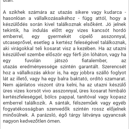
A szikhek számára az utazás sikere vagy kudarca -
hasonlóan a vállalkozásaikéhoz - függ attól, hogy a
készülődés során kivel találkoznak elsőként. Jó jelnek
tekintik, ha indulás előtt egy vizes kancsót hordó
emberrel, egy gyermekét cipelő asszonnyal,
utcaseprővel, esetleg a kertész feleségével találkoznak,
aki virágokkal teli kosarat visz a kezében. Ha az utazni
készülővel szembe először egy férfi jön lóháton, vagy ha
egy fuvolán játszó fiatalember, az
utazás eredményessége szintén garantált. Szerencsét
hoz a vállalkozás akkor is, ha egy jobbra szálló foglyot
lát az illető, vagy ha egy balra baktató, ordító szamarat.
Nem ajánlatos viszont útra kelni, ha az utazni készülő
üres vizes korsót vivo asszonnyal, üres kosarat himbáló
kertészfeleséggel, bölcs pappal, tanítóval vagy kopasz
emberrel találkozik. A sánták, félszeműek vagy egyéb
fogyatékosságban szenvedők szintén rossz előjelnek
minősülnek. A parázsló, égő tárgy látványa ugyancsak
nagyon kedvezőtlen ómen.