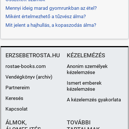
Mennyi ideig marad gyomrunkban az étel?
Miként értelmezhető a tűzvész álma?
Mit jelent a hajhullás, a kopaszodás álma?
ERZSEBETROSTA.HU
KÉZELEMÉZÉS
rostae-books.com
Anonim személyek
kézelemzése
Vendégkönyv (archiv)
Ismert emberek
Partnereim
kézelemzése
Keresés
A kézelemzés gyakorlata
Kapcsolat
ÁLMOK,
TOVÁBBI