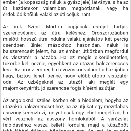
ember (a kopaszság náluk a gyász jele) látványa, s ha az
út kezdetekor valamiben megbotlanak, vagy ha
érdeklődik tőlük valaki az úti céljuk iránt.
Az írek Szent Márton napjának estéjét tartják
szerencsésnek az útra keléshez. Oroszországban
mielőtt hosszú útra indulna valaki, ajánlatos két percig
csendben ülnie; másokhoz hasonlóan, náluk is
balszerencsét jelent, ha az ember útközben megfordul
és visszatér a házába. Ha ez mégis elkerülhetetlen,
tükörbe kell néznie, egyébként az utazás balszerencsés
lesz. Az orosz ember, ha távozáskor valamit a hazájában
hagy, biztos lehet benne, hogy előbb-utóbb visszatér
oda. Az üzbégeknél az utazót, aki meglát egy
majomkenyérfát, jó szerencse fogja kísérni az útján.
Az angoloknál széles körben élt a hiedelem, hogyha az
utazókra balszerencsét hoz, ha az útjukat egy mezítlábas
asszony keresztezi, melyet csak úgy lehet megelőzni, ha
vért vesznek az asszony homlokából. A varázslat
feloldásához vissza kellett fordulni, majd a küszöböt
jobb lábbal átlépve, bőségesen enni és inni, és ezután