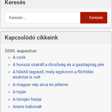
Keresés
Keresés
Keresés
Kapcsolódó cikkeink
2000. augusztus:
A csók
A hosszú szakáll a dicsőség és a gazdagság jele
A hűsítő legyező, mely egykoron a flörtölés
eszköze is volt
A magyar nép arca és jelleme
A tojás
A tömjén füstje
Anyós babonák