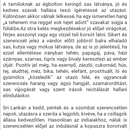
A tamiloknak az égbolton keringő sas látványa, jó és
kedves szavak hallása teszi ígéretessé az utazást.
Különösen akkor válnak lelkessé, ha egy ismeretlen hang
„a tehenem ma reggel sok tejet adott” szavakat súgja a
fülükbe.Az útra kelés megkezdésekor jó előjel virágokat,
férjes asszonyt vagy egy vízzel teli korsót látni. Sikert és
szerencsét jelez a vándor előtt jobbról balra elhaladó
sas, kutya vagy mókus látványa, de az is jó jelentésű, ha
ezzel ellentétese irányban tehén, papagáj, páva, házi
szárnyas, szarvas, tigris vagy bivaly keresztezi az ember
útját. Pozitív jel még, ha esernyő, zászló, cukornád, hús,
tej, aludttej, méz, bika, tehén, elefánt, prostituált, ló és
gyümölcs „közeledik” az utazó felé, és ugyancsak
szerencsés harang vagy ágyú hangját, szamárordítást,
sas vijjogását vagy szent írások recitálását hallani
elinduláskor.
Sri Lankán a kedd, péntek és a szombat szerencsétlen
napok, utazásra a szerda a legjobb, kivéve, ha a csillagok
állása kedvezőtlen. Hasonlóan az indiaiakhoz, náluk is
szerencsétlen előjel az indulásnál a kopaszra borotvált