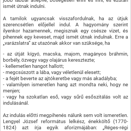
ismét útnak indulni.
A tamilok ugyancsak visszafordulnak, ha az útjuk
szerencsétlen előjellel indul. A hagyomány szerint
ilyenkor hazamennek, megisznak egy csésze vizet, és
pihennek egy keveset, majd ismét útnak indulnak. Erre a
„varázslatra” az utazónak akkor van szüksége, ha
- az útját kígyó, macska, majom, magányos bráhmin,
borbély, özvegy vagy olajárus keresztezte;
- kellemetlen hangot hallott;
- megcsúszott a lába, vagy véletlenül elesett;
- a fejét beverte az ajtókeretbe vagy más akadályba;
- valamilyen ismeretlen hang azt mondta neki, hogy ne
menjen;
- vagy ha szokatlan eső, vagy sűrű esőszitálás volt az
indulásánál.
Az indulás előtti megpihenés nálunk sem volt ismeretlen.
Lengyel József református lelkész, énekköltő (1770-
1824) azt írja egyik aforizmájában: „Réges-régi