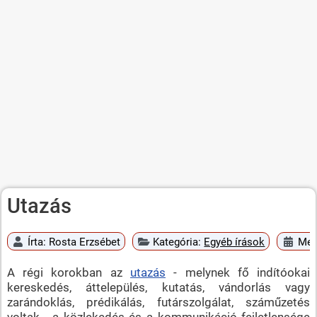
Utazás
Írta:
Rosta Erzsébet
Kategória:
Egyéb írások
Meg
A régi korokban az
utazás
- melynek fő indítóokai
kereskedés, áttelepülés, kutatás, vándorlás vagy
zarándoklás, prédikálás, futárszolgálat, száműzetés
voltak - a közlekedés és a kommunikáció fejletlensége