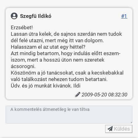
Szegfû Ildikó
#1
Erzsébet!
Lassan útra kelek, de sajnos szerdán nem tudok
dél felé utazni, mert még itt van dolgom.
Halasszam el az utat egy héttel?
Azt mindig betartom, hogy indulás előtt eszem-
iszom, mert a hosszú úton nem szeretek
ácsorogni.
Köszönöm a jó tanácsokat, csak a kecskebakkal
való találkozást nehezen tudom betartani.
Üdv. és jó munkát kívánok. Ildi
2009-05-20 08:32:30
A kommentelés átmenetileg le van tiltva
Küldés