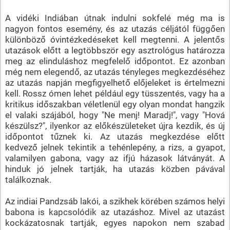
A vidéki Indiában útnak indulni sokfelé még ma is
nagyon fontos esemény, és az utazás céljától függően
különböző óvintézkedéseket kell megtenni. A jelentős
utazások előtt a legtöbbször egy asztrológus határozza
meg az elinduláshoz megfelelő időpontot. Ez azonban
még nem elegendő, az utazás tényleges megkezdéséhez
az utazás napján megfigyelhető előjeleket is értelmezni
kell. Rossz ómen lehet például egy tüsszentés, vagy ha a
kritikus időszakban véletlenül egy olyan mondat hangzik
el valaki szájából, hogy "Ne menj! Maradj!", vagy "Hová
készülsz?", ilyenkor az előkészületeket újra kezdik, és új
időpontot tűznek ki. Az utazás megkezdése előtt
kedvező jelnek tekintik a tehénlepény, a rizs, a gyapot,
valamilyen gabona, vagy az ifjú házasok látványát. A
hinduk jó jelnek tartják, ha utazás közben pávával
találkoznak.
Az indiai Pandzsáb lakói, a szikhek körében számos helyi
babona is kapcsolódik az utazáshoz. Mivel az utazást
kockázatosnak tartják, egyes napokon nem szabad