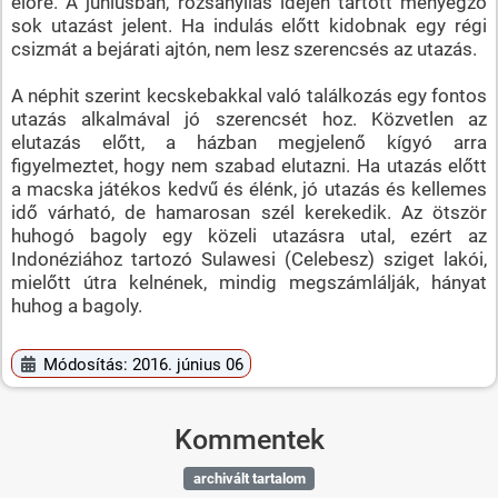
előre. A júniusban, rózsanyílás idején tartott menyegző
sok utazást jelent. Ha indulás előtt kidobnak egy régi
csizmát a bejárati ajtón, nem lesz szerencsés az utazás.
A néphit szerint kecskebakkal való találkozás egy fontos
utazás alkalmával jó szerencsét hoz. Közvetlen az
elutazás előtt, a házban megjelenő kígyó arra
figyelmeztet, hogy nem szabad elutazni. Ha utazás előtt
a macska játékos kedvű és élénk, jó utazás és kellemes
idő várható, de hamarosan szél kerekedik. Az ötször
huhogó bagoly egy közeli utazásra utal, ezért az
Indonéziához tartozó Sulawesi (Celebesz) sziget lakói,
mielőtt útra kelnének, mindig megszámlálják, hányat
huhog a bagoly.
Módosítás: 2016. június 06
Kommentek
archivált tartalom