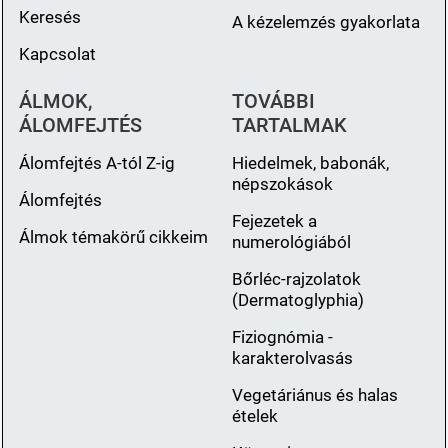
Keresés
A kézelemzés gyakorlata
Kapcsolat
ÁLMOK,
TOVÁBBI
ÁLOMFEJTÉS
TARTALMAK
Álomfejtés A-tól Z-ig
Hiedelmek, babonák,
népszokások
Álomfejtés
Fejezetek a
Álmok témakörű cikkeim
numerológiából
Bőrléc-rajzolatok
(Dermatoglyphia)
Fiziognómia -
karakterolvasás
Vegetáriánus és halas
ételek