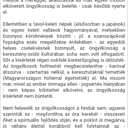
elkövetett öngyilkosság is belefér - csak később nyerte
el.
Ellentétben a távol-keleti népek (elsősorban a japánok)
és egyes keleti vallások hagyományával, melyekben
bizonyos körülmények között - pl. a szamurájoknál
fogságba esés megelőzése érdekében - az egyedüli
helyes cselekvésnek bizonyult, az öngyilkosság a
keresztény-zsidó kultúrában soha sem volt elfogadott.
Sőt a kísérletét régen sokfelé büntetőjogilag is üldözték.
Az öngyilkosok holttestét megbecstelenítve - karóval
átszúrva - szertartás nélkül, a keresztutaknál temették
(Magyarországon hóhérral égettették) el. Ma viszont
már, mivel az ember önmaga ellen - jogsértés hiányában
- nem képes bűntettet elkövetni, az öngyilkosság
kísérletét nem büntetik.
Nem helyeslik az öngyilkosságot a hinduk sem, ugyanis
szerintük ez - megfordítva az óra kerekét - visszaveti
őket a spirituális fejlődés útján, és a poklot is megjárva,
jó néhány élettel korábbról kell folytatniuk az -