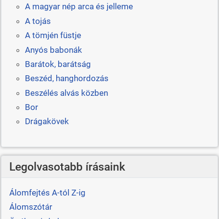
A magyar nép arca és jelleme
A tojás
A tömjén füstje
Anyós babonák
Barátok, barátság
Beszéd, hanghordozás
Beszélés alvás közben
Bor
Drágakövek
Legolvasotabb írásaink
Álomfejtés A-tól Z-ig
Álomszótár