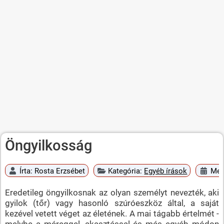
Öngyilkosság
Írta:
Rosta Erzsébet
Kategória:
Egyéb írások
Megj
Eredetileg öngyilkosnak az olyan személyt nevezték, aki
gyilok (tőr) vagy hasonló szúróeszköz által, a saját
kezével vetett véget az életének. A mai tágabb értelmét -
melybe a méreggel, akasztással és más egyéb módon