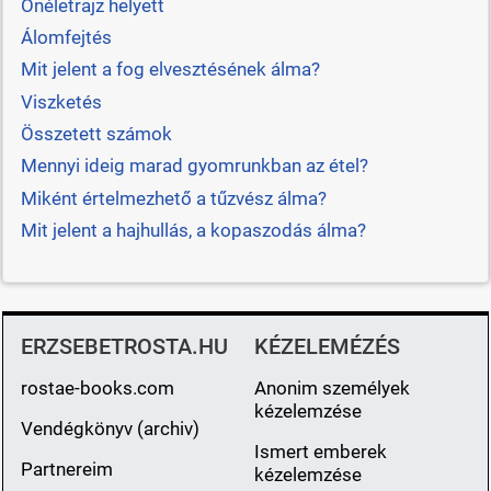
Önéletrajz helyett
Álomfejtés
Mit jelent a fog elvesztésének álma?
Viszketés
Összetett számok
Mennyi ideig marad gyomrunkban az étel?
Miként értelmezhető a tűzvész álma?
Mit jelent a hajhullás, a kopaszodás álma?
ERZSEBETROSTA.HU
KÉZELEMÉZÉS
rostae-books.com
Anonim személyek
kézelemzése
Vendégkönyv (archiv)
Ismert emberek
Partnereim
kézelemzése