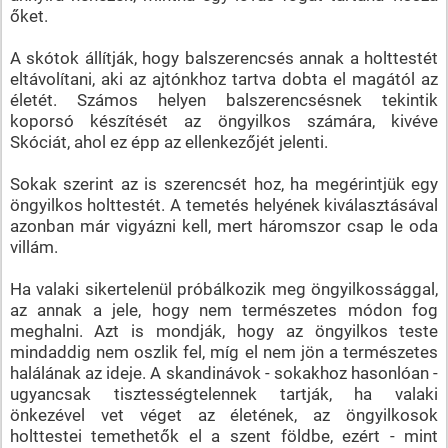
őket.
A skótok állítják, hogy balszerencsés annak a holttestét
eltávolítani, aki az ajtónkhoz tartva dobta el magától az
életét. Számos helyen balszerencsésnek tekintik
koporsó készítését az öngyilkos számára, kivéve
Skóciát, ahol ez épp az ellenkezőjét jelenti.
Sokak szerint az is szerencsét hoz, ha megérintjük egy
öngyilkos holttestét. A temetés helyének kiválasztásával
azonban már vigyázni kell, mert háromszor csap le oda
villám.
Ha valaki sikertelenül próbálkozik meg öngyilkossággal,
az annak a jele, hogy nem természetes módon fog
meghalni. Azt is mondják, hogy az öngyilkos teste
mindaddig nem oszlik fel, míg el nem jön a természetes
halálának az ideje. A skandinávok - sokakhoz hasonlóan -
ugyancsak tisztességtelennek tartják, ha valaki
önkezével vet véget az életének, az öngyilkosok
holttestei temethetők el a szent földbe, ezért - mint