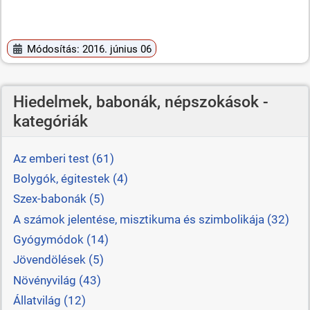
Módosítás: 2016. június 06
Hiedelmek, babonák, népszokások -
kategóriák
Az emberi test (61)
Bolygók, égitestek (4)
Szex-babonák (5)
A számok jelentése, misztikuma és szimbolikája (32)
Gyógymódok (14)
Jövendölések (5)
Növényvilág (43)
Állatvilág (12)