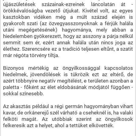
újjászületések százainak-ezreinek láncolatán át -
örökkévalóságba vezető útjukat. Kivétel volt, az egyes
kasztokban vidéken még a múlt század elején is
gyakorolt szati (az özvegyasszonyoknak a férjük halála
utáni megégetésének) hagyománya, mely abban a
hiedelemben gyökerezett, hogy az asszony a párja nélkül
semmit sem ér, ezért annak halála után nincs joga az
élethez. Szerencsére ez a tradíció teljesen eltűnt, a szatit
már régóta törvény tiltja.
Bizonyos mértékig az öngyilkossággal kapcsolatos
hiedelmek, jövendölések is tükrözik ezt az eltérő, de
azért többnyire negatív megítélést, e területen azonban a
paletta - főként az élet eldobásának módjától függően -
sokkal színesebb.
Az akasztás például a régi germán hagyományban vihart
kavar, de orkánerejű szél várható a cseheknél is, ha valaki
felköti magát. Az utóbbiak szerint az öngyilkosok
felkeresik azt a helyet, ahol a tettüket elkövették.