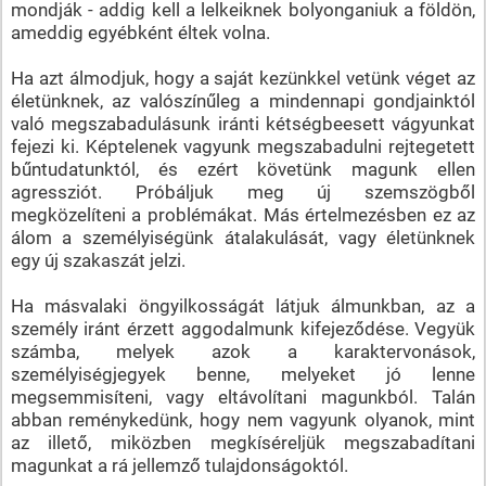
mondják - addig kell a lelkeiknek bolyonganiuk a földön,
ameddig egyébként éltek volna.
Ha azt álmodjuk, hogy a saját kezünkkel vetünk véget az
életünknek, az valószínűleg a mindennapi gondjainktól
való megszabadulásunk iránti kétségbeesett vágyunkat
fejezi ki. Képtelenek vagyunk megszabadulni rejtegetett
bűntudatunktól, és ezért követünk magunk ellen
agressziót. Próbáljuk meg új szemszögből
megközelíteni a problémákat. Más értelmezésben ez az
álom a személyiségünk átalakulását, vagy életünknek
egy új szakaszát jelzi.
Ha másvalaki öngyilkosságát látjuk álmunkban, az a
személy iránt érzett aggodalmunk kifejeződése. Vegyük
számba, melyek azok a karaktervonások,
személyiségjegyek benne, melyeket jó lenne
megsemmisíteni, vagy eltávolítani magunkból. Talán
abban reménykedünk, hogy nem vagyunk olyanok, mint
az illető, miközben megkíséreljük megszabadítani
magunkat a rá jellemző tulajdonságoktól.