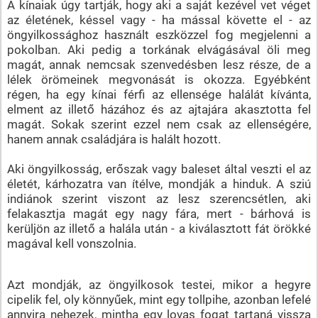
A kínaiak úgy tartják, hogy aki a saját kezével vet véget
az életének, késsel vagy - ha mással követte el - az
öngyilkossághoz használt eszközzel fog megjelenni a
pokolban. Aki pedig a torkának elvágásával öli meg
magát, annak nemcsak szenvedésben lesz része, de a
lélek örömeinek megvonását is okozza. Egyébként
régen, ha egy kínai férfi az ellensége halálát kívánta,
elment az illető házához és az ajtajára akasztotta fel
magát. Sokak szerint ezzel nem csak az ellenségére,
hanem annak családjára is halált hozott.
Aki öngyilkosság, erőszak vagy baleset által veszti el az
életét, kárhozatra van ítélve, mondják a hinduk. A sziú
indiánok szerint viszont az lesz szerencsétlen, aki
felakasztja magát egy nagy fára, mert - bárhová is
kerüljön az illető a halála után - a kiválasztott fát örökké
magával kell vonszolnia.
Azt mondják, az öngyilkosok testei, mikor a hegyre
cipelik fel, oly könnyűek, mint egy tollpihe, azonban lefelé
annyira nehezek, mintha egy lovas fogat tartaná vissza