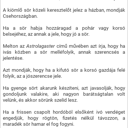
A kiömlő sör közeli keresztelőt jelez a házban, mondják
Csehországban.
Ha a sör habja hozzáragad a pohár vagy korsó
belsejéhez, az annak a jele, hogy jó a sör.
Melton az
Astrolagaster
című művében azt írja, hogy ha
ivás közben a sör melléfolyik, annak szerencsés a
jelentése.
Azt mondják, hogy ha a kifutó sör a korsó gazdája felé
folyik, az a jószerencse jele.
Ha gyenge sört akarunk készíteni, azt javasolják, hogy
gondoljunk valakire, aki nagyon barátságtalan volt
velünk, és akkor sörünk szelíd lesz.
Ha a frissen csapolt hordóból elsőként ivó vendéget
engedjük, hogy rögtön, fizetés nélkül távozzon, a
maradék sör hamar el fog fogyni.