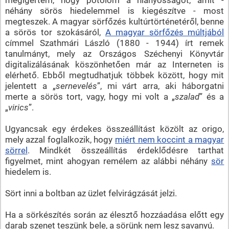
néhány sörös hiedelemmel is kiegészítve - most
megteszek. A magyar sörfőzés kultúrtörténetéről, benne
a sörös tor szokásáról,
A magyar sörfőzés múltjából
címmel Szathmári László (1880 - 1944) írt remek
tanulmányt, mely az Országos Széchenyi Könyvtár
digitalizálásának köszönhetően már az Interneten is
elérhető. Ebből megtudhatjuk többek között, hogy mit
jelentett a „
sernevelés
”, mi várt arra, aki háborgatni
merte a sörös tort, vagy, hogy mi volt a „
szalad
” és a
„
virics
”.
Ugyancsak egy érdekes összeállítást közölt az origo,
mely azzal foglalkozik, hogy
miért nem koccint a magyar
sörrel
. Mindkét összeállítás érdeklődésre tarthat
figyelmet, mint ahogyan remélem az alábbi néhány
sör
hiedelem is.
Sört inni a boltban az üzlet felvirágzását jelzi.
Ha a sörkészítés során az élesztő hozzáadása előtt egy
darab szenet teszünk bele, a sörünk nem lesz savanyú.