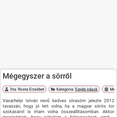
Mégegyszer a sörről
Írta:
Rosta Erzsébet
Kategória:
Egyéb írások
Meg
Vásárhelyi István nevű kedves olvasóm jelezte 2012
tavaszán, hogy jó lett volna, ha a magyar sörös tor
szokásáról is írtam volna összeállításomban. Akkor
megígértem, hogy pótolom a hiányosságot, amit -