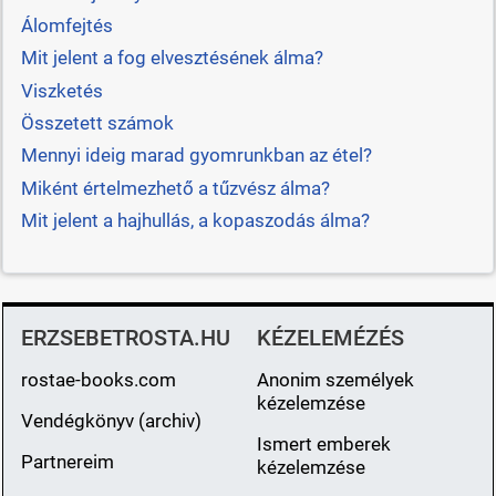
Álomfejtés
Mit jelent a fog elvesztésének álma?
Viszketés
Összetett számok
Mennyi ideig marad gyomrunkban az étel?
Miként értelmezhető a tűzvész álma?
Mit jelent a hajhullás, a kopaszodás álma?
ERZSEBETROSTA.HU
KÉZELEMÉZÉS
rostae-books.com
Anonim személyek
kézelemzése
Vendégkönyv (archiv)
Ismert emberek
Partnereim
kézelemzése