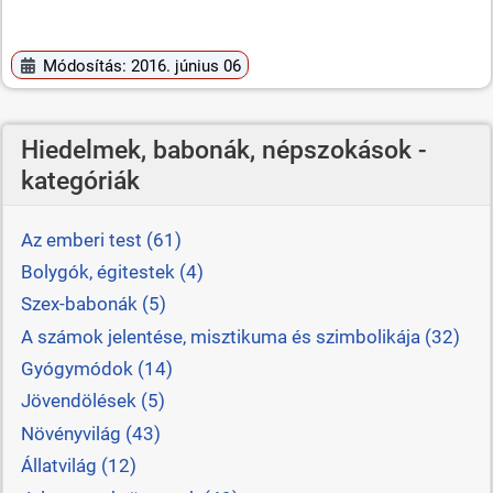
Módosítás: 2016. június 06
Hiedelmek, babonák, népszokások -
kategóriák
Az emberi test (61)
Bolygók, égitestek (4)
Szex-babonák (5)
A számok jelentése, misztikuma és szimbolikája (32)
Gyógymódok (14)
Jövendölések (5)
Növényvilág (43)
Állatvilág (12)