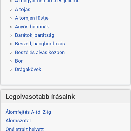
A magyar nép arca és jelleme
A tojás
A tömjén füstje
Anyós babonák
Barátok, barátság
Beszéd, hanghordozás
Beszélés alvás közben
Bor
Drágakövek
Legolvasotabb írásaink
Álomfejtés A-tól Z-ig
Álomszótár
Önéletrajz helyett