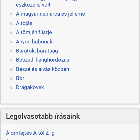
eszköze is volt
A magyar nép arca és jelleme
A tojás
A tömjén füstje
Anyós babonák
Barátok, barátság
Beszéd, hanghordozás
Beszélés alvás közben
Bor
Drágakövek
Legolvasotabb írásaink
Álomfejtés A-tól Z-ig