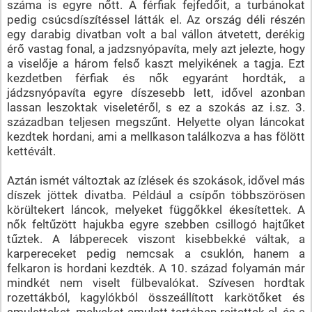
száma is egyre nőtt. A férfiak fejfedőit, a turbánokat
pedig csúcsdíszítéssel látták el. Az ország déli részén
egy darabig divatban volt a bal vállon átvetett, derékig
érő vastag fonal, a jadzsnyópavíta, mely azt jelezte, hogy
a viselője a három felső kaszt melyikének a tagja. Ezt
kezdetben férfiak és nők egyaránt hordták, a
jádzsnyópavíta egyre díszesebb lett, idővel azonban
lassan leszoktak viseletéről, s ez a szokás az i.sz. 3.
században teljesen megszűnt. Helyette olyan láncokat
kezdtek hordani, ami a mellkason találkozva a has fölött
kettévált.
Aztán ismét változtak az ízlések és szokások, idővel más
díszek jöttek divatba. Például a csípőn többszörösen
körültekert láncok, melyeket függőkkel ékesítettek. A
nők feltűzött hajukba egyre szebben csillogó hajtűket
tűztek. A lábperecek viszont kisebbekké váltak, a
karpereceket pedig nemcsak a csuklón, hanem a
felkaron is hordani kezdték. A 10. század folyamán már
mindkét nem viselt fülbevalókat. Szívesen hordtak
rozettákból, kagylókból összeállított karkötőket és
amuletteket, melyeket amulett-tartóban rejtettek el, és a