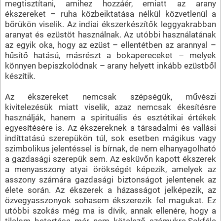
megtisztítani, amihez hozzáér, emiatt az arany
ékszereket – ruha közbeiktatása nélkül közvetlenül a
bőrükön viselik. Az indiai ékszerkészítők leggyakrabban
aranyat és ezüstöt használnak. Az utóbbi használatának
az egyik oka, hogy az ezüst – ellentétben az arannyal –
hűsítő hatású, másrészt a bokapereceket – melyek
könnyen bepiszkolódnak – arany helyett inkább ezüstből
készítik.
Az ékszereket nemcsak szépségük, művészi
kivitelezésük miatt viselik, azaz nemcsak ékesítésre
használják, hanem a spirituális és esztétikai értékek
egyesítésére is. Az ékszereknek a társadalmi és vallási
indíttatású szerepükön túl, sok esetben mágikus vagy
szimbolikus jelentéssel is bírnak, de nem elhanyagolható
a gazdasági szerepük sem. Az esküvőn kapott ékszerek
a menyasszony atyai örökségét képezik, amelyek az
asszony számára gazdasági biztonságot jelentenek az
élete során. Az ékszerek a házasságot jelképezik, az
özvegyasszonyok sohasem ékszerezik fel magukat. Ez
utóbbi szokás még ma is dívik, annak ellenére, hogy a
tilalom betartása már nem kötelező számukra.Sokféle