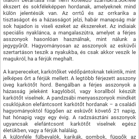
ékszert és sokféleképpen hordanak, amelyeknek mind
külön jelentésük van. Az orrtű és az orrkarika a
tisztaságot és a házasságot jelzi, habár manapság már
sok hajadon is viseli ezeket az ékszereket. Az indiaiak
speciális nyaklánca, a mangalaszútra, amelyet a férjes
asszonyok hasonlóan használnak, mint nálunk a
jegygyűrűt. Hagyományosan az asszonyok az esküvői
szertartáson teszik a nyakukba, és csak akkor veszik le
magukról, ha a férjük meghalt.
A karpereceket, karkötőket védőpántoknak tekintik, mint
jelképes őrt a férjük mellett. A legtöbb férjezett asszony
üveg karkötőt hord. Bengálban a férjes asszonyok a
házasság jeleként kagylóból, vagy korallból készült
karkötőt viselnek. A pandzsábi menyasszonyok mindkét
csuklójukon elefántcsont karkötőt hordanak – a családi
hagyományoktól függően az esküvőt követő 21 napig,
hat hónapig vagy egy évig. A radzsásztáni asszonyok
ugyancsak elefántcsont karkötőt viselnek egész
életükben, vagy a férjük haláláig.
A különféle fülbevalók, karikák, gombok, függők az