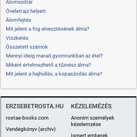
Álomszótár
Önéletrajz helyett
Álomfejtés
Mit jelent a fog elvesztésének álma?
Viszketés
Összetett számok
Mennyi ideig marad gyomrunkban az étel?
Miként értelmezhető a tűzvész álma?
Mit jelent a hajhullás, a kopaszodás álma?
ERZSEBETROSTA.HU
KÉZELEMÉZÉS
rostae-books.com
Anonim személyek
kézelemzése
Vendégkönyv (archiv)
Ismert emberek