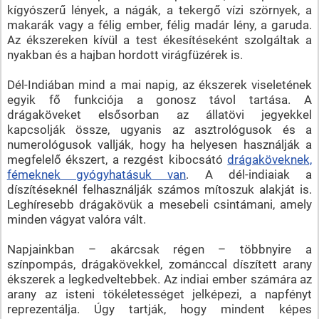
kígyószerű lények, a nágák, a tekergő vízi szörnyek, a
makarák vagy a félig ember, félig madár lény, a garuda.
Az ékszereken kívül a test ékesítéseként szolgáltak a
nyakban és a hajban hordott virágfüzérek is.
Dél-Indiában mind a mai napig, az ékszerek viseletének
egyik fő funkciója a gonosz távol tartása. A
drágaköveket elsősorban az állatövi jegyekkel
kapcsolják össze, ugyanis az asztrológusok és a
numerológusok vallják, hogy ha helyesen használják a
megfelelő ékszert, a rezgést kibocsátó
drágaköveknek,
fémeknek gyógyhatásuk van
. A dél-indiaiak a
díszítéseknél felhasználják számos mítoszuk alakját is.
Leghíresebb drágakövük a mesebeli csintámani, amely
minden vágyat valóra vált.
Napjainkban – akárcsak régen – többnyire a
színpompás, drágakövekkel, zománccal díszített arany
ékszerek a legkedveltebbek. Az indiai ember számára az
arany az isteni tökéletességet jelképezi, a napfényt
reprezentálja. Úgy tartják, hogy mindent képes