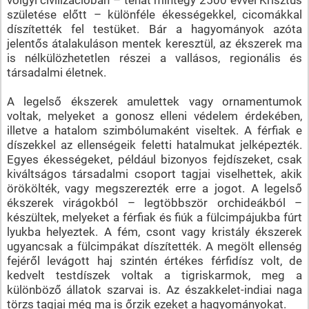
születése előtt – különféle ékességekkel, cicomákkal
díszítették fel testüket. Bár a hagyományok azóta
jelentős átalakuláson mentek keresztül, az ékszerek ma
is nélkülözhetetlen részei a vallásos, regionális és
társadalmi életnek.
A legelső ékszerek amulettek vagy ornamentumok
voltak, melyeket a gonosz elleni védelem érdekében,
illetve a hatalom szimbólumaként viseltek. A férfiak e
díszekkel az ellenségeik feletti hatalmukat jelképezték.
Egyes ékességeket, például bizonyos fejdíszeket, csak
kiváltságos társadalmi csoport tagjai viselhettek, akik
örökölték, vagy megszerezték erre a jogot. A legelső
ékszerek virágokból – legtöbbször orchideákból –
készültek, melyeket a férfiak és fiúk a fülcimpájukba fúrt
lyukba helyeztek. A fém, csont vagy kristály ékszerek
ugyancsak a fülcimpákat díszítették. A megölt ellenség
fejéről levágott haj szintén értékes férfidísz volt, de
kedvelt testdíszek voltak a tigriskarmok, meg a
különböző állatok szarvai is. Az északkelet-indiai naga
törzs tagjai még ma is őrzik ezeket a hagyományokat.