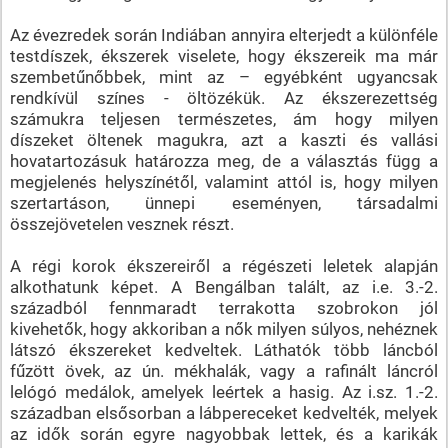
Az évezredek során Indiában annyira elterjedt a különféle
testdíszek, ékszerek viselete, hogy ékszereik ma már
szembetűnőbbek, mint az – egyébként ugyancsak
rendkívül színes - öltözékük. Az ékszerezettség
számukra teljesen természetes, ám hogy milyen
díszeket öltenek magukra, azt a kaszti és vallási
hovatartozásuk határozza meg, de a választás függ a
megjelenés helyszínétől, valamint attól is, hogy milyen
szertartáson, ünnepi eseményen, társadalmi
összejövetelen vesznek részt.
A régi korok ékszereiről a régészeti leletek alapján
alkothatunk képet. A Bengálban talált, az i.e. 3.-2.
századból fennmaradt terrakotta szobrokon jól
kivehetők, hogy akkoriban a nők milyen súlyos, nehéznek
látszó ékszereket kedveltek. Láthatók több láncból
fűzött övek, az ún. mékhalák, vagy a rafinált láncról
lelógó medálok, amelyek leértek a hasig. Az i.sz. 1.-2.
században elsősorban a lábpereceket kedvelték, melyek
az idők során egyre nagyobbak lettek, és a karikák