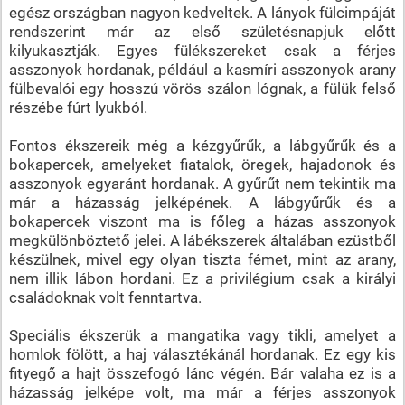
egész országban nagyon kedveltek. A lányok fülcimpáját
rendszerint már az első születésnapjuk előtt
kilyukasztják. Egyes fülékszereket csak a férjes
asszonyok hordanak, például a kasmíri asszonyok arany
fülbevalói egy hosszú vörös szálon lógnak, a fülük felső
részébe fúrt lyukból.
Fontos ékszereik még a kézgyűrűk, a lábgyűrűk és a
bokapercek, amelyeket fiatalok, öregek, hajadonok és
asszonyok egyaránt hordanak. A gyűrűt nem tekintik ma
már a házasság jelképének. A lábgyűrűk és a
bokapercek viszont ma is főleg a házas asszonyok
megkülönböztető jelei. A lábékszerek általában ezüstből
készülnek, mivel egy olyan tiszta fémet, mint az arany,
nem illik lábon hordani. Ez a privilégium csak a királyi
családoknak volt fenntartva.
Speciális ékszerük a mangatika vagy tikli, amelyet a
homlok fölött, a haj választékánál hordanak. Ez egy kis
fityegő a hajt összefogó lánc végén. Bár valaha ez is a
házasság jelképe volt, ma már a férjes asszonyok