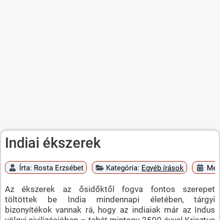
Indiai ékszerek
Írta:
Rosta Erzsébet
Kategória:
Egyéb írások
Megj
Az ékszerek az ősidőktől fogva fontos szerepet
töltöttek be India mindennapi életében, tárgyi
bizonyítékok vannak rá, hogy az indiaiak már az Indus
völgyi civilizációban – tehát mintegy 2500 évvel Krisztus