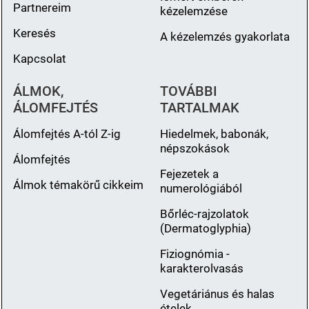
Partnereim
kézelemzése
Keresés
A kézelemzés gyakorlata
Kapcsolat
ÁLMOK,
TOVÁBBI
ÁLOMFEJTÉS
TARTALMAK
Álomfejtés A-tól Z-ig
Hiedelmek, babonák,
népszokások
Álomfejtés
Fejezetek a
Álmok témakörű cikkeim
numerológiából
Bőrléc-rajzolatok
(Dermatoglyphia)
Fiziognómia -
karakterolvasás
Vegetáriánus és halas
ételek