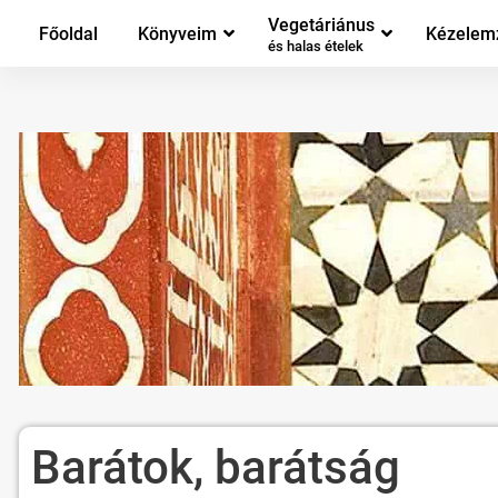
Vegetáriánus
Főoldal
Könyveim
Kézelem
és halas ételek
Barátok, barátság