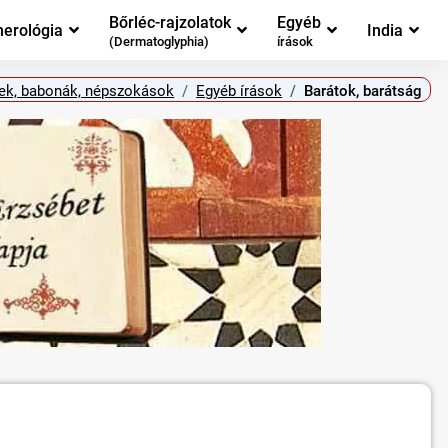
Bőrléc-rajzolatok
Egyéb
erológia
India
(Dermatoglyphia)
írások
ek, babonák, népszokások
Egyéb írások
Barátok, barátság