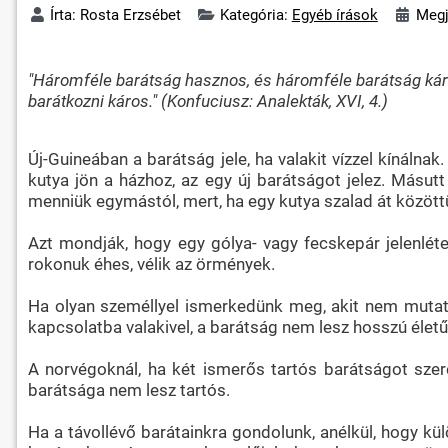
Írta:
Rosta Erzsébet
Kategória:
Egyéb írások
Megj
"Háromféle barátság hasznos, és háromféle barátság káro
barátkozni káros." (Konfuciusz: Analekták, XVI, 4.)
Új-Guineában a barátság jele, ha valakit vízzel kínálna
kutya jön a házhoz, az egy új barátságot jelez. Másut
menniük egymástól, mert, ha egy kutya szalad át közöt
Azt mondják, hogy egy gólya- vagy fecskepár jelenléte 
rokonuk éhes, vélik az örmények.
Ha olyan személlyel ismerkedünk meg, akit nem mutatt
kapcsolatba valakivel, a barátság nem lesz hosszú életű
A norvégoknál, ha két ismerős tartós barátságot szeret
barátsága nem lesz tartós.
Ha a távollévő barátainkra gondolunk, anélkül, hogy k