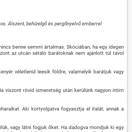
os. Álszent, behízelgő és pergőnyelvű emberrel
sa, nincs benne semmi ártalmas. Skóciában, ha egy idegen
zont az utcán sétáló barátoknak nem ajánlott túl távol
nyér véletlenül leesik földre, valamelyik barátjuk vagy
a viszont rövid ismeretség után kerülünk nagyon intim
araikat. Aki kortyolgatva fogyasztja el italát, annak a
lük, vagy látni fogjuk őket. Ha dadogva mondjuk ki egy