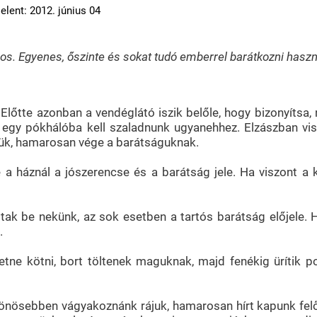
elent: 2012. június 04
s. Egyenes, őszinte és sokat tudó emberrel barátkozni haszn
k. Előtte azonban a vendéglátó iszik belőle, hogy bizonyít
t egy pókhálóba kell szaladnunk ugyanehhez. Elzászban vis
tük, hamarosan vége a barátságuknak.
a háznál a jószerencse és a barátság jele. Ha viszont a ke
ak be nekünk, az sok esetben a tartós barátság előjele. H
.
ne kötni, bort töltenek maguknak, majd fenékig ürítik poh
ülönösebben vágyakoznánk rájuk, hamarosan hírt kapunk felő