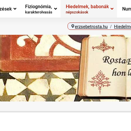
Fiziognómia,
Hiedelmek, babonák
zések
Num
karakterolvasás
népszokások
erzsebetrosta.hu
Hiedelm