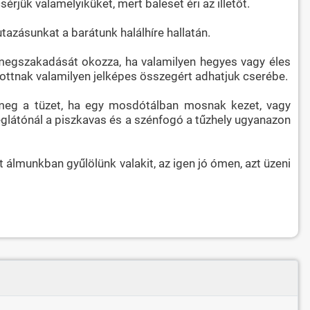
rjük valamelyiküket, mert baleset éri az illetőt.
tazásunkat a barátunk halálhíre hallatán.
ág megszakadását okozza, ha valamilyen hegyes vagy éles
ozottnak valamilyen jelképes összegért adhatjuk cserébe.
ák meg a tüzet, ha egy mosdótálban mosnak kezet, vagy
déglátónál a piszkavas és a szénfogó a tűzhely ugyanazon
 álmunkban gyűlölünk valakit, az igen jó ómen, azt üzeni