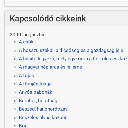
Kapcsolódó cikkeink
2000. augusztus:
A csók
A hosszú szakáll a dicsőség és a gazdagság jele
A hűsítő legyező, mely egykoron a flörtölés eszköze
A magyar nép arca és jelleme
A tojás
A tömjén füstje
Anyós babonák
Barátok, barátság
Beszéd, hanghordozás
Beszélés alvás közben
Bor