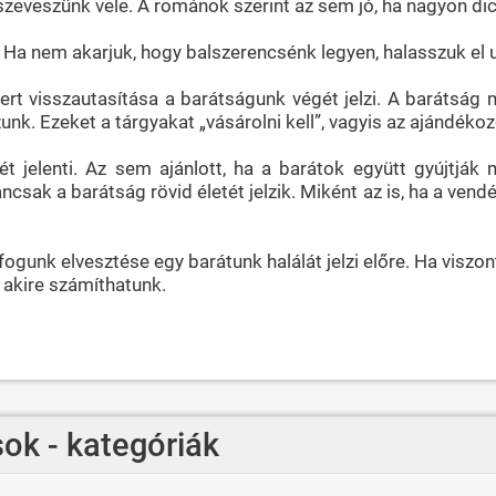
eveszünk vele. A románok szerint az sem jó, ha nagyon dicsé
. Ha nem akarjuk, hogy balszerencsénk legyen, halasszuk el u
, mert visszautasítása a barátságunk végét jelzi. A baráts
zunk. Ezeket a tárgyakat „vásárolni kell”, vagyis az ajándék
égét jelenti. Az sem ajánlott, ha a barátok együtt gyújtj
ncsak a barátság rövid életét jelzik. Miként az is, ha a ven
nk elvesztése egy barátunk halálát jelzi előre. Ha viszont
 akire számíthatunk.
ok - kategóriák