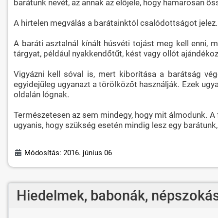
barátunk nevét, az annak az előjele, hogy hamarosan össz
A hirtelen megválás a barátainktól csalódottságot jelez
A baráti asztalnál kínált húsvéti tojást meg kell enni
tárgyat, például nyakkendőtűt, kést vagy ollót ajándéko
Vigyázni kell sóval is, mert kiborítása a barátság v
egyidejűleg ugyanazt a törölközőt használják. Ezek ugya
oldalán lógnak.
Természetesen az sem mindegy, hogy mit álmodunk. A fogu
ugyanis, hogy szükség esetén mindig lesz egy barátunk,
Módosítás: 2016. június 06
Hiedelmek, babonák, népszokás