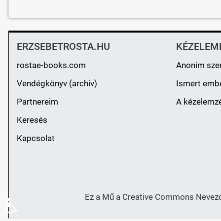
ERZSEBETROSTA.HU
KÉZELEM
rostae-books.com
Anonim sze
Vendégkönyv (archiv)
Ismert emb
Partnereim
A kézelemzé
Keresés
Kapcsolat
Ez a Mű a Creative Commons Nevezd 
♿