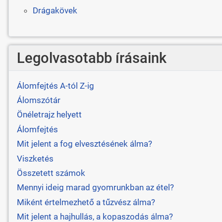
Drágakövek
Legolvasotabb írásaink
Álomfejtés A-tól Z-ig
Álomszótár
Önéletrajz helyett
Álomfejtés
Mit jelent a fog elvesztésének álma?
Viszketés
Összetett számok
Mennyi ideig marad gyomrunkban az étel?
Miként értelmezhető a tűzvész álma?
Mit jelent a hajhullás, a kopaszodás álma?