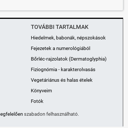
TOVÁBBI TARTALMAK
Hiedelmek, babonák, népszokások
Fejezetek a numerológiából
Bőrléc-rajzolatok (Dermatoglyphia)
Fiziognómia - karakterolvasás
Vegetáriánus és halas ételek
Könyveim
Fotók
megfelelően
szabadon felhasználható.