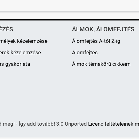
ÉZÉS
ÁLMOK, ÁLOMFEJTÉS
mélyek kézelemzése
Álomfejtés A-tól Z-ig
erek kézelemzése
Álomfejtés
s gyakorlata
Álmok témakörű cikkeim
meg! - Így add tovább! 3.0 Unported
Licenc feltételeinek 