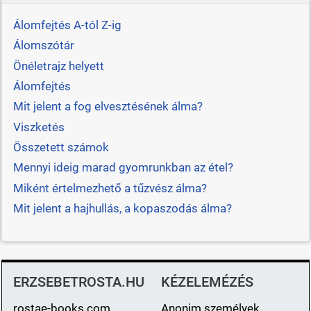
Álomfejtés A-tól Z-ig
Álomszótár
Önéletrajz helyett
Álomfejtés
Mit jelent a fog elvesztésének álma?
Viszketés
Összetett számok
Mennyi ideig marad gyomrunkban az étel?
Miként értelmezhető a tűzvész álma?
Mit jelent a hajhullás, a kopaszodás álma?
ERZSEBETROSTA.HU
KÉZELEMÉZÉS
rostae-books.com
Anonim személyek