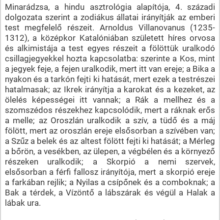
Minarádzsa, a hindu asztrológia alapítója, 4. századi
dolgozata szerint a zodiákus állatai irányítják az emberi
test megfelelő részeit. Arnoldus Villanovanus (1235-
1312), a középkor Katalóniában született híres orvosa
és alkimistája a test egyes részeit a fölöttük uralkodó
csillagjegyekkel hozta kapcsolatba: szerinte a Kos, mint
a jegyek feje, a fejen uralkodik, mert itt van ereje; a Bika a
nyakon és a tarkón fejti ki hatását, mert ezek a testrészei
hatalmasak; az Ikrek irányítja a karokat és a kezeket, az
ölelés képességei itt vannak; a Rák a mellhez és a
szomszédos részekhez kapcsolódik, mert a ráknak erős
a melle; az Oroszlán uralkodik a szív, a tüdő és a máj
fölött, mert az oroszlán ereje elsősorban a szívében van;
a Szűz a belek és az altest fölött fejti ki hatását; a Mérleg
a bőrön, a vesékben, az ülepen, a végbélen és a környező
részeken uralkodik; a Skorpió a nemi szervek,
elsősorban a férfi fallosz irányítója, mert a skorpió ereje
a farkában rejlik; a Nyilas a csípőnek és a comboknak; a
Bak a térdek, a Vízöntő a lábszárak és végül a Halak a
lábak ura.