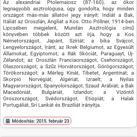
Az alexandriai Ptolemaiosz (87-160), az ókor
legnagyobb asztrológusa, úgy gondolta, hogy minden
országot más-más állatövi jegy irányít: Indiát a Bak,
Itáliát az Oroszlán, Angliát a Kos. Otto Pöllner, 1914-ben
Lipcsében megjelent, Mundán Asztrológia című
könyvében többek között azt írja, hogy a Kos
Németországot, Japánt, Szíriát; a bika Svájcot,
Lengyelországot, Iránt; az Ikrek Belgiumot, az Egyesült
Államokat, Egyiptomot; a Rák Skóciát, Paraguayt, Új-
Zélandot; az Oroszlán Franciaországot, Csehországot,
Olaszországot; a Szűz Horvátországot, Görögországot,
Törökországot; a Mérleg Kínát, Tibetet, Argentínát; a
Skorpió Norvégiát, Algériát, Izraelt; a Nyilas
Magyarországot, Spanyolországot, Szaud Arábiát; a Bak
Macedóniát, Bulgáriát, Izlandot; a Vízöntő
Oroszországot, Svédországot, Etiópiát; a Halak
Portugáliát, Sri Lankát és Brazíliát irányítja.
Módosítás: 2015. február 23