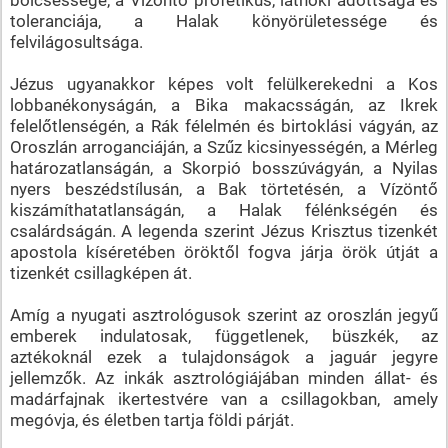
toleranciája, a Halak könyörületessége és
felvilágosultsága.
Jézus ugyanakkor képes volt felülkerekedni a Kos
lobbanékonyságán, a Bika makacsságán, az Ikrek
felelőtlenségén, a Rák félelmén és birtoklási vágyán, az
Oroszlán arroganciáján, a Szűz kicsinyességén, a Mérleg
határozatlanságán, a Skorpió bosszúvágyán, a Nyilas
nyers beszédstílusán, a Bak törtetésén, a Vízöntő
kiszámíthatatlanságán, a Halak félénkségén és
csalárdságán. A legenda szerint Jézus Krisztus tizenkét
apostola kíséretében öröktől fogva járja örök útját a
tizenkét csillagképen át.
Amíg a nyugati asztrológusok szerint az oroszlán jegyű
emberek indulatosak, függetlenek, büszkék, az
aztékoknál ezek a tulajdonságok a jaguár jegyre
jellemzők. Az inkák asztrológiájában minden állat- és
madárfajnak ikertestvére van a csillagokban, amely
megóvja, és életben tartja földi párját.