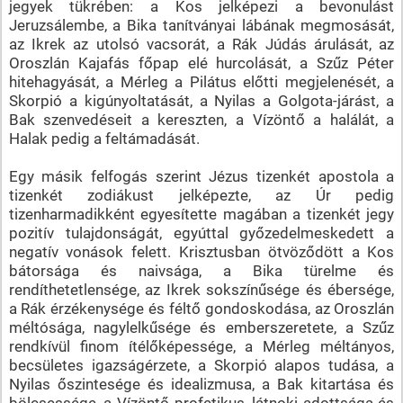
jegyek tükrében: a Kos jelképezi a bevonulást
Jeruzsálembe, a Bika tanítványai lábának megmosását,
az Ikrek az utolsó vacsorát, a Rák Júdás árulását, az
Oroszlán Kajafás főpap elé hurcolását, a Szűz Péter
hitehagyását, a Mérleg a Pilátus előtti megjelenését, a
Skorpió a kigúnyoltatását, a Nyilas a Golgota-járást, a
Bak szenvedéseit a kereszten, a Vízöntő a halálát, a
Halak pedig a feltámadását.
Egy másik felfogás szerint Jézus tizenkét apostola a
tizenkét zodiákust jelképezte, az Úr pedig
tizenharmadikként egyesítette magában a tizenkét jegy
pozitív tulajdonságát, egyúttal győzedelmeskedett a
negatív vonások felett. Krisztusban ötvöződött a Kos
bátorsága és naivsága, a Bika türelme és
rendíthetetlensége, az Ikrek sokszínűsége és ébersége,
a Rák érzékenysége és féltő gondoskodása, az Oroszlán
méltósága, nagylelkűsége és emberszeretete, a Szűz
rendkívül finom ítélőképessége, a Mérleg méltányos,
becsületes igazságérzete, a Skorpió alapos tudása, a
Nyilas őszintesége és idealizmusa, a Bak kitartása és
bölcsessége, a Vízöntő profetikus, látnoki adottsága és