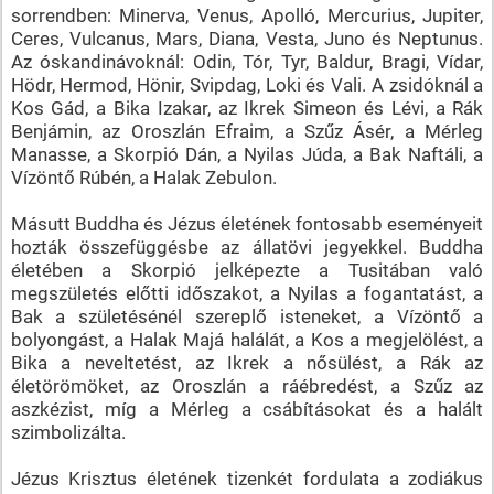
sorrendben: Minerva, Venus, Apolló, Mercurius, Jupiter,
Ceres, Vulcanus, Mars, Diana, Vesta, Juno és Neptunus.
Az óskandinávoknál: Odin, Tór, Tyr, Baldur, Bragi, Vídar,
Hödr, Hermod, Hönir, Svipdag, Loki és Vali. A zsidóknál a
Kos Gád, a Bika Izakar, az Ikrek Simeon és Lévi, a Rák
Benjámin, az Oroszlán Efraim, a Szűz Ásér, a Mérleg
Manasse, a Skorpió Dán, a Nyilas Júda, a Bak Naftáli, a
Vízöntő Rúbén, a Halak Zebulon.
Másutt Buddha és Jézus életének fontosabb eseményeit
hozták összefüggésbe az állatövi jegyekkel. Buddha
életében a Skorpió jelképezte a Tusitában való
megszületés előtti időszakot, a Nyilas a fogantatást, a
Bak a születésénél szereplő isteneket, a Vízöntő a
bolyongást, a Halak Majá halálát, a Kos a megjelölést, a
Bika a neveltetést, az Ikrek a nősülést, a Rák az
életörömöket, az Oroszlán a ráébredést, a Szűz az
aszkézist, míg a Mérleg a csábításokat és a halált
szimbolizálta.
Jézus Krisztus életének tizenkét fordulata a zodiákus