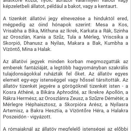
képzeletbeli állatot, például a bakot, vagy a kentaurt.
A tizenkét állatövi jegy elnevezése a hinduktól ered,
mégpedig az óind hónapok szerint: Mesa a Kos,
Vrisabha a Bika, Mithuna az Ikrek, Karkata a Rák, Szinha
az Oroszlán, Kania a Szűz, Tula a Mérleg, Vriscsika a
Skorpió, Dhanusz a Nyilas, Makara a Bak, Kumbha a
Vízöntő, Mina a Halak.
Az állatövi jegyek minden korban megmozgatták az
emberek fantáziáját, a legtöbb hagyományban szakrális
tulajdonságokkal ruházták fel őket. Az állatöv egyes
elemeit egy-egy istenséggel vagy hőssel társították. Az
állatöv tizenkét jegyére a görögöknél tizenkét isten - a
Kosra Athéné, a Bikára Aphrodité, az Ikrekre Apollón, a
Rákra Hermész, az Oroszlánra Zeusz, a Szűzre Démétér, a
Mérlegre Héphaisztosz, a Skorpióra Arész, a Nyilasra
Artemisz, a Bakra Hesztia, a Vízöntőre Héra, a Halakra
Poszeidón - vigyázott.
A rómaiaknál az állatöv megfelelő istenségei az előbbi