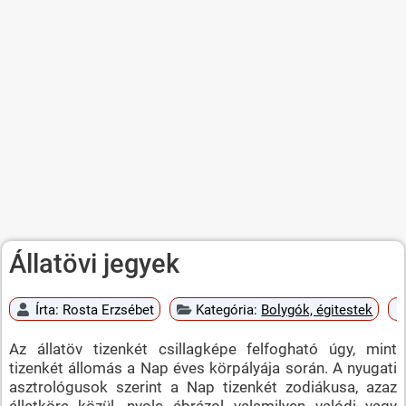
Állatövi jegyek
Írta:
Rosta Erzsébet
Kategória:
Bolygók, égitestek
Az állatöv tizenkét csillagképe felfogható úgy, mint
tizenkét állomás a Nap éves körpályája során. A nyugati
asztrológusok szerint a Nap tizenkét zodiákusa, azaz
állatköre közül, nyolc ábrázol valamilyen valódi vagy