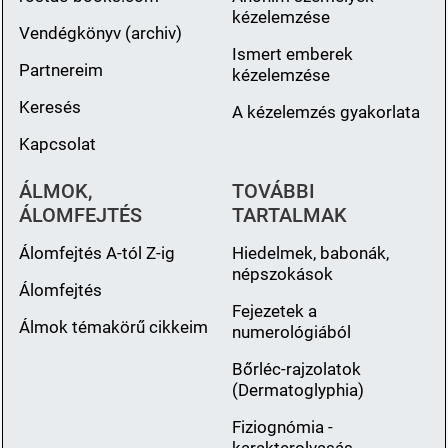
kézelemzése
Vendégkönyv (archiv)
Ismert emberek
Partnereim
kézelemzése
Keresés
A kézelemzés gyakorlata
Kapcsolat
ÁLMOK,
TOVÁBBI
ÁLOMFEJTÉS
TARTALMAK
Álomfejtés A-tól Z-ig
Hiedelmek, babonák,
népszokások
Álomfejtés
Fejezetek a
Álmok témakörű cikkeim
numerológiából
Bőrléc-rajzolatok
(Dermatoglyphia)
Fiziognómia -
karakterolvasás