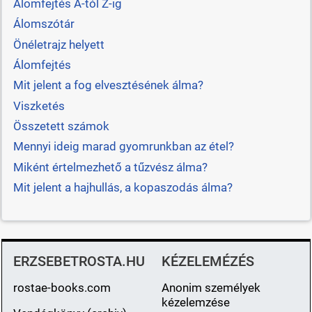
Álomfejtés A-tól Z-ig
Álomszótár
Önéletrajz helyett
Álomfejtés
Mit jelent a fog elvesztésének álma?
Viszketés
Összetett számok
Mennyi ideig marad gyomrunkban az étel?
Miként értelmezhető a tűzvész álma?
Mit jelent a hajhullás, a kopaszodás álma?
ERZSEBETROSTA.HU
KÉZELEMÉZÉS
rostae-books.com
Anonim személyek
kézelemzése