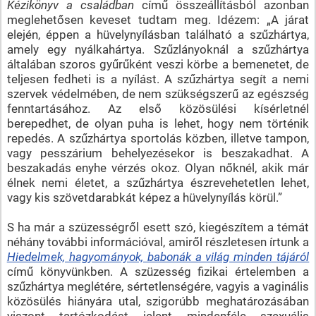
Kézikönyv a családban
című összeállításból azonban
meglehetősen keveset tudtam meg. Idézem: „A járat
elején, éppen a hüvelynyílásban található a szűzhártya,
amely egy nyálkahártya. Szűzlányoknál a szűzhártya
általában szoros gyűrűként veszi körbe a bemenetet, de
teljesen fedheti is a nyílást. A szűzhártya segít a nemi
szervek védelmében, de nem szükségszerű az egészség
fenntartásához. Az első közösülési kísérletnél
berepedhet, de olyan puha is lehet, hogy nem történik
repedés. A szűzhártya sportolás közben, illetve tampon,
vagy pesszárium behelyezésekor is beszakadhat. A
beszakadás enyhe vérzés okoz. Olyan nőknél, akik már
élnek nemi életet, a szűzhártya észrevehetetlen lehet,
vagy kis szövetdarabkát képez a hüvelynyílás körül.”
S ha már a szüzességről esett szó, kiegészítem a témát
néhány további információval, amiről részletesen írtunk a
Hiedelmek, hagyományok, babonák a világ minden tájáról
című könyvünkben. A szüzesség fizikai értelemben a
szűzhártya meglétére, sértetlenségére, vagyis a vaginális
közösülés hiányára utal, szigorúbb meghatározásában
viszont tartózkodást jelent mindenféle szexuális