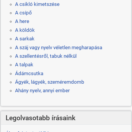
A csikló kimetszése
A csípő
A here
A köldök
A sarkak
A száj vagy nyelv véletlen megharapása
A szellentésről, tabuk nélkül
A talpak
Ádámcsutka
Ágyék, lágyék, szeméremdomb
Ahány nyelv, annyi ember
Legolvasotabb írásaink