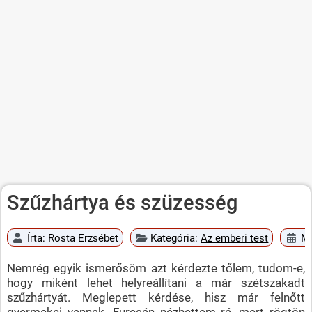
Szűzhártya és szüzesség
Írta:
Rosta Erzsébet
Kategória:
Az emberi test
Me
Nemrég egyik ismerősöm azt kérdezte tőlem, tudom-e,
hogy miként lehet helyreállítani a már szétszakadt
szűzhártyát. Meglepett kérdése, hisz már felnőtt
gyermekei vannak. Furcsán nézhettem rá, mert rögtön