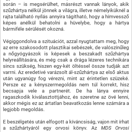
során – is megsérülhet, másrészt vannak lányok, akik
szűzhártya nélkül jönnek a világra, illetve némelyiküknél a
rajta található nyílás annyira tágítható, hogy a hímvessző
képes anélkül behatolni a hüvelybe, hogy a hártya
bármiféle sérülését okozná.
Végiggondolva a szituációt, azzal nyugtattam meg, hogy
az erre szakosodott plasztikai sebészek, de valószínűleg
a nőgyógyászok is képesek a beszakadt szűzhártya
helyreállítására, és még csak a drága lézeres technikára
sincs szükség, hiszen egy-két öltéssel össze tudják azt
varrni. Az eredetivé varázsolt ál-szűzhártya az első aktus
után ugyanúgy fog vérezni, mint az érintetlen szüzeké.
Persze ez a kényszermegoldás nem túl korrekt, hisz
becsapja vele a partnerét. De ha lánya ennyire
ragaszkodik kiválasztottjához, és szeretne az övé lenni,
akkor mégis ez az ártatlan beavatkozás lenne számára a
legjobb megoldás.
E beszélgetés után elfogott a kíváncsiság, vajon mit írhat
a szűzhártyáról egy orvosi könyv. Az
MDS Orvosi