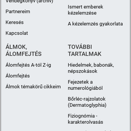
Vendégkönyv (archiv)
Ismert emberek
Partnereim
kézelemzése
Keresés
A kézelemzés gyakorlata
Kapcsolat
ÁLMOK,
TOVÁBBI
ÁLOMFEJTÉS
TARTALMAK
Álomfejtés A-tól Z-ig
Hiedelmek, babonák,
népszokások
Álomfejtés
Fejezetek a
Álmok témakörű cikkeim
numerológiából
Bőrléc-rajzolatok
(Dermatoglyphia)
Fiziognómia -
karakterolvasás