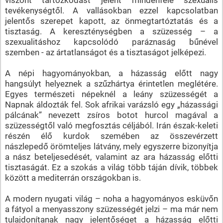
tevékenységtől. A vallásokban ezzel kapcsolatban
jelentős szerepet kapott, az önmegtartóztatás és a
tisztaság. A kereszténységben a szüzesség – a
szexualitáshoz kapcsolódó paráznaság bűnével
szemben - az ártatlanságot és a tisztaságot jelképezi.
A népi hagyományokban, a házasság előtt nagy
hangsúlyt helyeznek a szűzhártya érintetlen meglétére.
Egyes természeti népeknél a leány szüzességét a
Napnak áldozták fel. Sok afrikai varázsló egy „házassági
pálcának” nevezett zsíros botot hurcol magával a
szüzességtől való megfosztás céljából. Irán észak-keleti
részén élő kurdok szemében az összevérzett
nászlepedő örömteljes látvány, mely egyszerre bizonyítja
a nász beteljesedését, valamint az ara házasság előtti
tisztaságát. Ez a szokás a világ több táján dívik, többek
között a mediterrán országokban is.
A modern nyugati világ – noha a hagyományos esküvőn
a fátyol a menyasszony szüzességét jelzi – ma már nem
tulajdonítanak nagy jelentőséget a házasság előtti