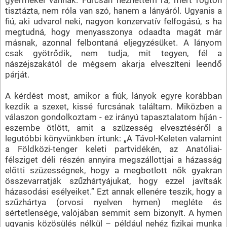
tisztázta, nem róla van szó, hanem a lányáról. Ugyanis a
fiú, aki udvarol neki, nagyon konzervatív felfogású, s ha
megtudná, hogy menyasszonya odaadta magát már
másnak, azonnal felbontaná eljegyzésüket. A lányom
csak gyötrődik, nem tudja, mit tegyen, fél a
nászéjszakától de mégsem akarja elveszíteni leendő
párját.
A kérdést most, amikor a fiúk, lányok egyre korábban
kezdik a szexet, kissé furcsának találtam. Miközben a
válaszon gondolkoztam - ez irányú tapasztalatom híján -
eszembe ötlött, amit a szüzesség elvesztéséről a
legutóbbi könyvünkben írtunk: „A Távol-Keleten valamint
a Földközi-tenger keleti partvidékén, az Anatóliai-
félsziget déli részén annyira megszállottjai a házasság
előtti szüzességnek, hogy a megbotlott nők gyakran
összevarratják szűzhártyájukat, hogy ezzel javítsák
házasodási esélyeiket.” Ezt annak ellenére teszik, hogy a
szűzhártya (orvosi nyelven hymen) megléte és
sértetlensége, valójában semmit sem bizonyít. A hymen
ugyanis közösülés nélkül – például nehéz fizikai munka