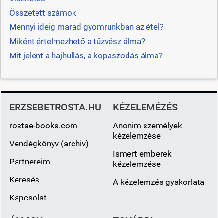
Összetett számok
Mennyi ideig marad gyomrunkban az étel?
Miként értelmezhető a tűzvész álma?
Mit jelent a hajhullás, a kopaszodás álma?
ERZSEBETROSTA.HU
KÉZELEMÉZÉS
rostae-books.com
Anonim személyek
kézelemzése
Vendégkönyv (archiv)
Ismert emberek
Partnereim
kézelemzése
Keresés
A kézelemzés gyakorlata
Kapcsolat