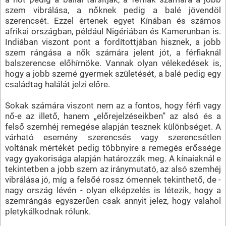
szem vibrálása, a nőknek pedig a balé jövendöl
szerencsét. Ezzel értenek egyet Kínában és számos
afrikai országban, például Nigériában és Kamerunban is.
Indiában viszont pont a fordítottjában hisznek, a jobb
szem rángása a nők számára jelent jót, a férfiaknál
balszerencse előhírnöke. Vannak olyan vélekedések is,
hogy a jobb szemé gyermek születését, a balé pedig egy
családtag halálát jelzi előre.
Sokak számára viszont nem az a fontos, hogy férfi vagy
nő-e az illető, hanem „előrejelzéseikben” az alsó és a
felső szemhéj remegése alapján tesznek különbséget. A
várható esemény szerencsés vagy szerencsétlen
voltának mértékét pedig többnyire a remegés erőssége
vagy gyakorisága alapján határozzák meg. A kínaiaknál e
tekintetben a jobb szem az iránymutató, az alsó szemhéj
vibrálása jó, míg a felsőé rossz ómennek tekinthető, de -
nagy ország lévén - olyan elképzelés is létezik, hogy a
szemrángás egyszerűen csak annyit jelez, hogy valahol
pletykálkodnak rólunk.