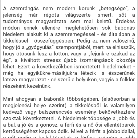
A szemrángás nem modern korunk „betegsége”, a
jelenség már régóta világszerte ismert, sőt a
tudományos magyarázata sem mai keletű. Érdekes
módon ennek ellenére meglehetősen sok babonás
hiedelem alakult ki a szemremegéssel - és általában a
tikkeléssel - összefüggésben. Pedig ez nem valószínű,
hogy jó a „gyógyulás” szempontjából, mert ha elhisszük,
hogy ötösünk lesz a lottón, vagy a „fejünkre szakad az
ég”, a kiváltott stressz újabb izomrángások okozója
lehet. Ezért a következőkben ismertetett hiedelmeket -
még ha egyikükre-másikjukra létezik is ésszerűnek
látszó magyarázat - célszerű a helyükön, vagyis a folklór
részeként kezelnünk.
Mint ahogyan a babonák többségében, (elsősorban a
megjelenési helye szerint) a tikkelésből is valamilyen
kedvező vagy balszerencsés esemény bekövetkeztére
szoktak következtetni. A hiedelmek többsége a jobb és
a bal, a jó és a gonosz, a férfi és a nő ősi ellentétpárok
kettősségéhez kapcsolódik. Mivel a férfit a jobboldallal,
a nőt pedig a ballal társítják, a férfiak számára a jobb