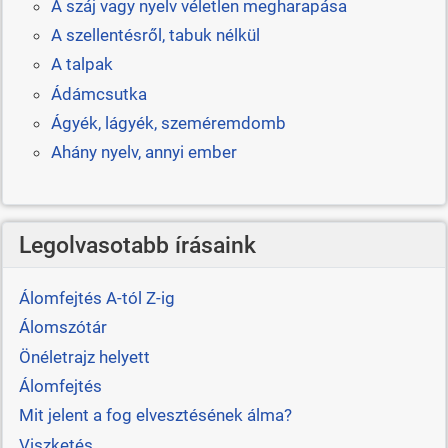
A száj vagy nyelv véletlen megharapása
A szellentésről, tabuk nélkül
A talpak
Ádámcsutka
Ágyék, lágyék, szeméremdomb
Ahány nyelv, annyi ember
Legolvasotabb írásaink
Álomfejtés A-tól Z-ig
Álomszótár
Önéletrajz helyett
Álomfejtés
Mit jelent a fog elvesztésének álma?
Viszketés