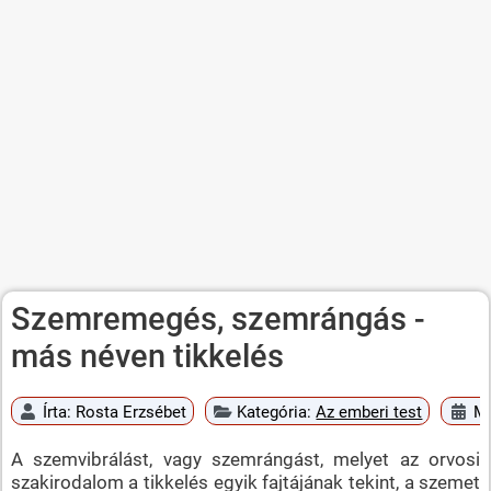
Szemremegés, szemrángás -
más néven tikkelés
Írta:
Rosta Erzsébet
Kategória:
Az emberi test
Me
A szemvibrálást, vagy szemrángást, melyet az orvosi
szakirodalom a tikkelés egyik fajtájának tekint, a szemet