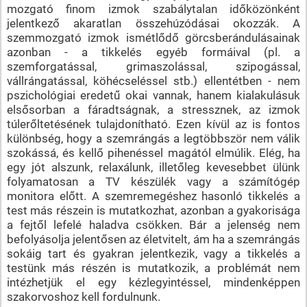
mozgató finom izmok szabálytalan időközönként
jelentkező akaratlan összehúzódásai okozzák. A
szemmozgató izmok ismétlődő görcsberándulásainak
azonban - a tikkelés egyéb formáival (pl. a
szemforgatással, grimaszolással, szipogással,
vállrángatással, köhécseléssel stb.) ellentétben - nem
pszichológiai eredetű okai vannak, hanem kialakulásuk
elsősorban a fáradtságnak, a stressznek, az izmok
túlerőltetésének tulajdonítható. Ezen kívül az is fontos
különbség, hogy a szemrángás a legtöbbször nem válik
szokássá, és kellő pihenéssel magától elmúlik. Elég, ha
egy jót alszunk, relaxálunk, illetőleg kevesebbet ülünk
folyamatosan a TV készülék vagy a számítógép
monitora előtt. A szemremegéshez hasonló tikkelés a
test más részein is mutatkozhat, azonban a gyakorisága
a fejtől lefelé haladva csökken. Bár a jelenség nem
befolyásolja jelentősen az életvitelt, ám ha a szemrángás
sokáig tart és gyakran jelentkezik, vagy a tikkelés a
testünk más részén is mutatkozik, a problémát nem
intézhetjük el egy kézlegyintéssel, mindenképpen
szakorvoshoz kell fordulnunk.