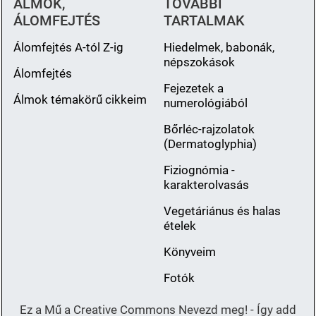
ÁLMOK,
TOVÁBBI
ÁLOMFEJTÉS
TARTALMAK
Álomfejtés A-tól Z-ig
Hiedelmek, babonák,
népszokások
Álomfejtés
Fejezetek a
Álmok témakörű cikkeim
numerológiából
Bőrléc-rajzolatok
(Dermatoglyphia)
Fiziognómia -
karakterolvasás
Vegetáriánus és halas
ételek
Könyveim
Fotók
Ez a Mű a Creative Commons Nevezd meg! - Így add