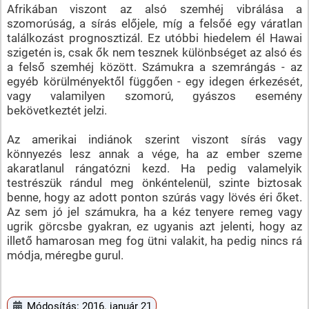
Afrikában viszont az alsó szemhéj vibrálása a
szomorúság, a sírás előjele, míg a felsőé egy váratlan
találkozást prognosztizál. Ez utóbbi hiedelem él Hawai
szigetén is, csak ők nem tesznek különbséget az alsó és
a felső szemhéj között. Számukra a szemrángás - az
egyéb körülményektől függően - egy idegen érkezését,
vagy valamilyen szomorú, gyászos esemény
bekövetkeztét jelzi.
Az amerikai indiánok szerint viszont sírás vagy
könnyezés lesz annak a vége, ha az ember szeme
akaratlanul rángatózni kezd. Ha pedig valamelyik
testrészük rándul meg önkéntelenül, szinte biztosak
benne, hogy az adott ponton szúrás vagy lövés éri őket.
Az sem jó jel számukra, ha a kéz tenyere remeg vagy
ugrik görcsbe gyakran, ez ugyanis azt jelenti, hogy az
illető hamarosan meg fog ütni valakit, ha pedig nincs rá
módja, méregbe gurul.
Módosítás: 2016. január 21