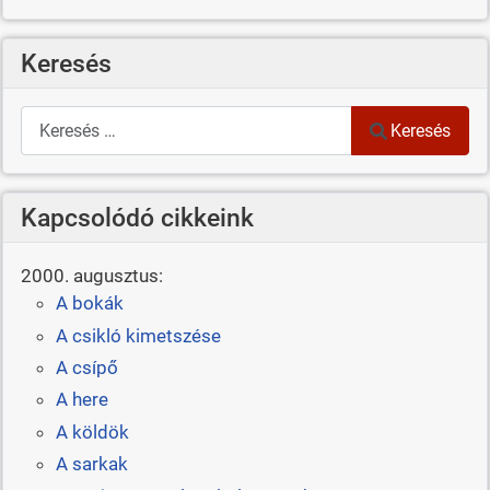
Keresés
Keresés
Keresés
Kapcsolódó cikkeink
2000. augusztus:
A bokák
A csikló kimetszése
A csípő
A here
A köldök
A sarkak