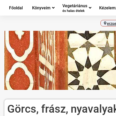
Vegetáriánus
Főoldal
Könyveim
Kézelem
és halas ételek
erzs
Görcs, frász, nyaval