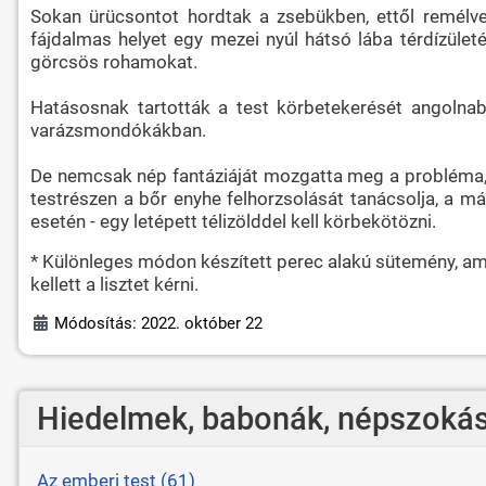
Sokan ürücsontot hordtak a zsebükben, ettől remélve
fájdalmas helyet egy mezei nyúl hátsó lába térdízület
görcsös rohamokat.
Hatásosnak tartották a test körbetekerését angolnabő
varázsmondókákban.
De nemcsak nép fantáziáját mozgatta meg a probléma, Lo
testrészen a bőr enyhe felhorzsolását tanácsolja, a más
esetén - egy letépett télizölddel kell körbekötözni.
* Különleges módon készített perec alakú sütemény, am
kellett a lisztet kérni.
Módosítás: 2022. október 22
Hiedelmek, babonák, népszokás
Az emberi test (61)