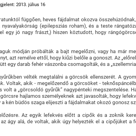
jelent: 2013. július 16
karatunktól függően, heves fájdalmat okozva összehúzódnak,
 nyavalyakórság (epilepsziás roham), és a teste rángatóz
el egy jó nagy frászt,) hiszen köztudott, hogy rángógörc
maguk módján próbálták a bajt megelőzni, vagy ha már megv
t, azt remélve ettől, hogy kiűzi belőle a gonoszt. Az „elő
ütt egy darab fehér vászonba csomagolták, és a „szellemria
űrűkben vélték megtalálni a görcsök ellenszerét. A gyom
. Voltak, akik - megelőzendő a görcsöket - teknőspáncélból
volt a „görcsoldó gyűrűk” nagypénteki megszentelése. Ha n
 a görcsre hajlamos személyeknek azt javasolták, hogy lefe
 a kén büdös szaga elijeszti a fájdalmakat okozó gonosz sz
ésre. Az egyik lefekvés előtt a cipők és a zoknik keres
 az ágy alá, de voltak, akik úgy helyezték el a cipőjüket a