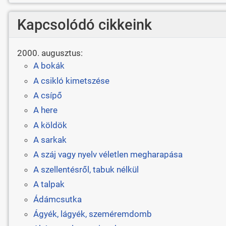
Kapcsolódó cikkeink
2000. augusztus:
A bokák
A csikló kimetszése
A csípő
A here
A köldök
A sarkak
A száj vagy nyelv véletlen megharapása
A szellentésről, tabuk nélkül
A talpak
Ádámcsutka
Ágyék, lágyék, szeméremdomb