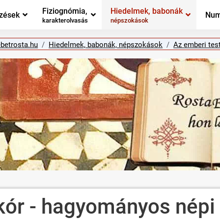
Fiziognómia,
Hiedelmek, babonák
zések
Num
karakterolvasás
népszokások
ebetrosta.hu
Hiedelmek, babonák, népszokások
Az emberi tes
yakór - hagyományos né