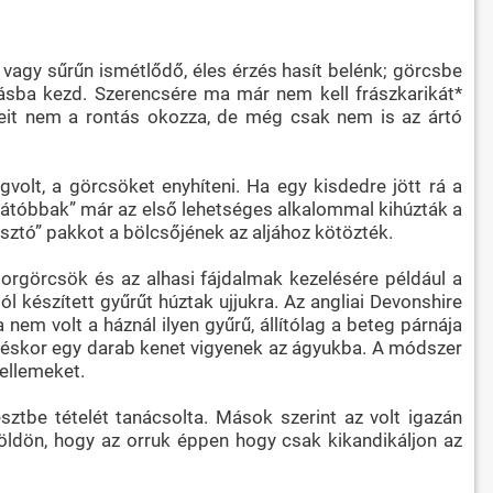
 vagy sűrűn ismétlődő, éles érzés hasít belénk; görcsbe
ásba kezd. Szerencsére ma már nem kell frászkarikát*
seit nem a rontás okozza, de még csak nem is az ártó
olt, a görcsöket enyhíteni. Ha egy kisdedre jött rá a
relátóbbak” már az első lehetséges alkalommal kihúzták a
sztó” pakkot a bölcsőjének az aljához kötözték.
orgörcsök és az alhasi fájdalmak kezelésére például a
 készített gyűrűt húztak ujjukra. Az angliai Devonshire
em volt a háznál ilyen gyűrű, állítólag a beteg párnája
kvéskor egy darab kenet vigyenek az ágyukba. A módszer
ellemeket.
ztbe tételét tanácsolta. Mások szerint az volt igazán
 földön, hogy az orruk éppen hogy csak kikandikáljon az