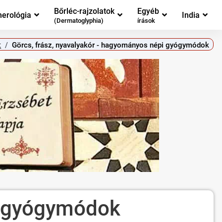
Bőrléc-rajzolatok
Egyéb
erológia
India
(Dermatoglyphia)
írások
t
Görcs, frász, nyavalyakór - hagyományos népi gyógymódok
pi gyógymódok