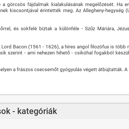
 a görcsös fájdalmak kialakulásának megelőzését. Ha enn
ének kiscsontjával érintették meg. Az Allegheny-hegység 
rrel, és sokfelé bíztak a különféle - Szűz Máriára, Jézu
rd Bacon (1561 - 1626), a híres angol filozófus is több m
ik szerint - ami nehezen hihető - csikóhal fogakból készült 
elyen a frászos csecsemőt gyógyulás végett átbújtatták. A
ok - kategóriák