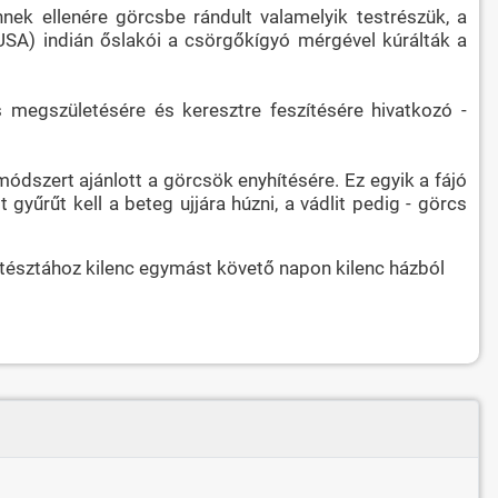
ek ellenére görcsbe rándult valamelyik testrészük, a
(USA) indián őslakói a csörgőkígyó mérgével kúrálták a
s megszületésére és keresztre feszítésére hivatkozó -
ódszert ajánlott a görcsök enyhítésére. Ez egyik a fájó
gyűrűt kell a beteg ujjára húzni, a vádlit pedig - görcs
 tésztához kilenc egymást követő napon kilenc házból