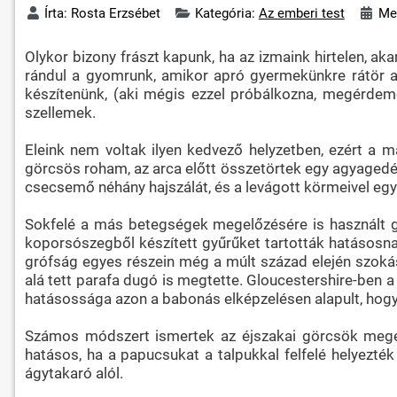
Írta:
Rosta Erzsébet
Kategória:
Az emberi test
Meg
Olykor bizony frászt kapunk, ha az izmaink hirtelen, a
rándul a gyomrunk, amikor apró gyermekünkre rátör a
készítenünk, (aki mégis ezzel próbálkozna, megérdem
szellemek.
Eleink nem voltak ilyen kedvező helyzetben, ezért a 
görcsös roham, az arca előtt összetörtek egy agyagedény
csecsemő néhány hajszálát, és a levágott körmeivel egy
Sokfelé a más betegségek megelőzésére is használt gy
koporsószegből készített gyűrűket tartották hatásosnak
grófság egyes részein még a múlt század elején szokás 
alá tett parafa dugó is megtette. Gloucestershire-ben
hatásossága azon a babonás elképzelésen alapult, hogy
Számos módszert ismertek az éjszakai görcsök megelőz
hatásos, ha a papucsukat a talpukkal felfelé helyezték
ágytakaró alól.