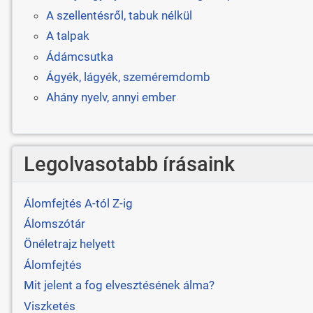
A szellentésről, tabuk nélkül
A talpak
Ádámcsutka
Ágyék, lágyék, szeméremdomb
Ahány nyelv, annyi ember
Legolvasotabb írásaink
Álomfejtés A-tól Z-ig
Álomszótár
Önéletrajz helyett
Álomfejtés
Mit jelent a fog elvesztésének álma?
Viszketés