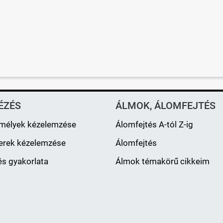
ÉZÉS
ÁLMOK, ÁLOMFEJTÉS
mélyek kézelemzése
Álomfejtés A-tól Z-ig
erek kézelemzése
Álomfejtés
s gyakorlata
Álmok témakörű cikkeim