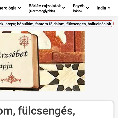
Bőrléc-rajzolatok
Egyéb
erológia
India
(Dermatoglyphia)
írások
k: arcpír, hőhullám, fantom fájdalom, fülcsengés, hallucinációk
om, fülcsengés,