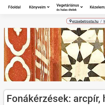
Vegetáriánus
Főoldal
Könyveim
Kézelem
és halas ételek
erzsebetrosta.hu
Fonákérzések: arcpír,