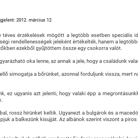
gjelent: 2012. március 12
e téves érzékelések mögött a legtöbb esetben speciális i
gi rendellenességek jeleként értékelték, hanem a legtöbbsz
zőkben ezekből gyűjtöttem össze egy csokorra valót.
gyarázható oka lenne, az annak a jele, hogy a családunk vala
lő simogatja a bőrünket, azonnal forduljunk vissza, mert na
, ez ugyanis azt jelenti, hogy valaki épp a megrontásunkk
k.
bal, rossz hírünket keltik. Ugyanezt a bulgárok és a maced
pjuk a balkezünk kisujját. Az albánok szerint viszont a piro