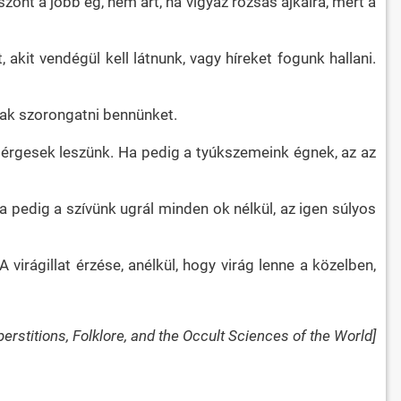
iszont a jobb ég, nem árt, ha vigyáz rózsás ajkaira, mert a
 akit vendégül kell látnunk, vagy híreket fogunk hallani.
gnak szorongatni bennünket.
 mérgesek leszünk. Ha pedig a tyúkszemeink égnek, az az
Ha pedig a szívünk ugrál minden ok nélkül, az igen súlyos
virágillat érzése, anélkül, hogy virág lenne a közelben,
erstitions, Folklore, and the Occult Sciences of the World]