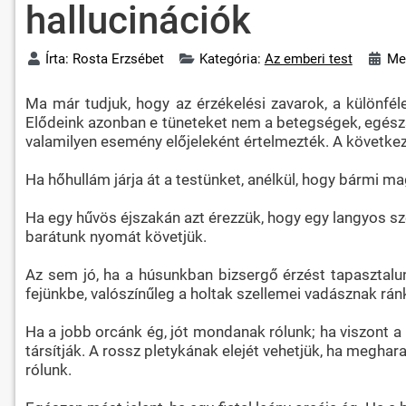
hallucinációk
Írta:
Rosta Erzsébet
Kategória:
Az emberi test
Me
Ma már tudjuk, hogy az érzékelési zavarok, a különfél
Elődeink azonban e tüneteket nem a betegségek, egészsé
valamilyen esemény előjeleként értelmezték. A követke
Ha hőhullám járja át a testünket, anélkül, hogy bármi ma
Ha egy hűvös éjszakán azt érezzük, hogy egy langyos szel
barátunk nyomát követjük.
Az sem jó, ha a húsunkban bizsergő érzést tapasztalunk
fejünkbe, valószínűleg a holtak szellemei vadásznak rán
Ha a jobb orcánk ég, jót mondanak rólunk; ha viszont a 
társítják. A rossz pletykának elejét vehetjük, ha meghara
rólunk.