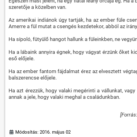
Egészen mást jelent, ha egy fiatal leány orcája ég. Ha a b
szeretője a közelben van.
Az amerikai indiánok úgy tartják, ha az ember füle cseng
Amerre a fül mutat a csengés kezdetekor, abból az iránybó
Ha sípoló, fütyülő hangot hallunk a füleinkben, ne vegyü
Ha a lábaink annyira égnek, hogy vágyat érzünk őket ki
eső előjele.
Ha az ember fantom fájdalmat érez az elvesztett végtagja
balszerencse előjele.
Ha azt érezzük, hogy valaki megérinti a vállunkat, vagy
annak a jele, hogy valaki meghal a családunkban.
[Forrás
Módosítás: 2016. május 02