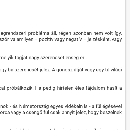
degrendszeri probléma áll, régen azonban nem volt így.
ör valamilyen – pozitív vagy negatív – jelzésként, vagy
melyik tagját nagy szerencsétlenség éri.
gy balszerencsét jelez. A gonosz útját vagy egy túlvilági
al próbálkozik. Ha pedig hirtelen éles fájdalom hasít a
ónok - és Németország egyes vidékein is - a fül égésével
s orca vagy a csengő fül csak annyit jelez, hogy beszélnek