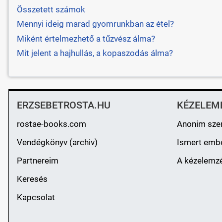
Összetett számok
Mennyi ideig marad gyomrunkban az étel?
Miként értelmezhető a tűzvész álma?
Mit jelent a hajhullás, a kopaszodás álma?
ERZSEBETROSTA.HU
KÉZELEM
rostae-books.com
Anonim sze
Vendégkönyv (archiv)
Ismert emb
Partnereim
A kézelemzé
Keresés
Kapcsolat