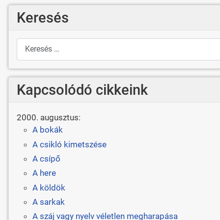
Keresés
Keresés
Kapcsolódó cikkeink
2000. augusztus:
A bokák
A csikló kimetszése
A csípő
A here
A köldök
A sarkak
A száj vagy nyelv véletlen megharapása