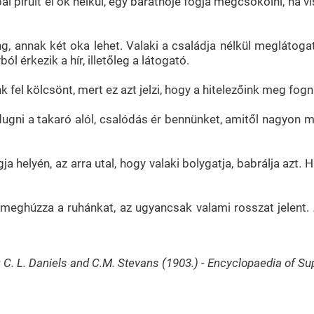
al pirult el ok nélkül, egy barátnője fogja megcsókolni, ha v
, annak két oka lehet. Valaki a családja nélkül meglátogat,
l érkezik a hír, illetőleg a látogató.
nk fel kölcsönt, mert ez azt jelzi, hogy a hitelezőink meg fo
dugni a takaró alól, csalódás ér bennünket, amitől nagyon
 helyén, az arra utal, hogy valaki bolygatja, babrálja azt. 
 meghúzza a ruhánkat, az ugyancsak valami rosszat jelent. A 
: C. L. Daniels and C.M. Stevans (1903.) - Encyclopaedia of Sup