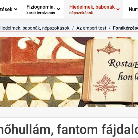
Fiziognómia,
Hiedelmek, babonák
zések
Num
karakterolvasás
népszokások
Hiedelmek, babonák, népszokások
Az emberi test
Fonákérzése
 hőhullám, fantom fájdal