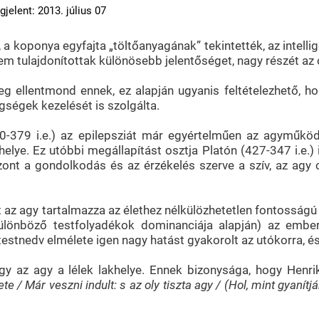
jelent: 2013. július 07
 koponya egyfajta „töltőanyagának” tekintették, az intellig
em tulajdonítottak különösebb jelentőséget, nagy részét az o
ellentmond ennek, ez alapján ugyanis feltételezhető, hog
egségek kezelését is szolgálta.
-379 i.e.) az epilepsziát már egyértelműen az agyműködés
akhelye. Ez utóbbi megállapítást osztja Platón (427-347 i.e.
szont a gondolkodás és az érzékelés szerve a szív, az agy 
 az agy tartalmazza az élethez nélkülözhetetlen fontosságú n
ülönböző testfolyadékok dominanciája alapján) az embere
estnedv elmélete igen nagy hatást gyakorolt az utókorra, és
ogy az agy a lélek lakhelye. Ennek bizonysága, hogy Henri
e / Már veszni indult: s az oly tiszta agy / (Hol, mint gyanítjá