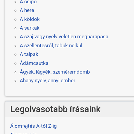
A csípő
A here
A köldök
A sarkak
A száj vagy nyelv véletlen megharapása
A szellentésről, tabuk nélkül
A talpak
Ádámcsutka
Ágyék, lágyék, szeméremdomb
Ahány nyelv, annyi ember
Legolvasotabb írásaink
Álomfejtés A-tól Z-ig