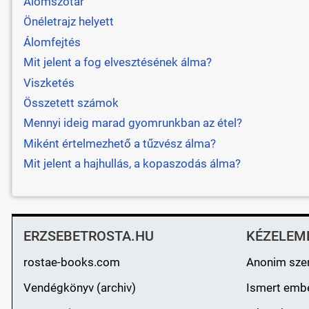
Álomszótár
Önéletrajz helyett
Álomfejtés
Mit jelent a fog elvesztésének álma?
Viszketés
Összetett számok
Mennyi ideig marad gyomrunkban az étel?
Miként értelmezhető a tűzvész álma?
Mit jelent a hajhullás, a kopaszodás álma?
ERZSEBETROSTA.HU
KÉZELEM
rostae-books.com
Anonim sze
Vendégkönyv (archiv)
Ismert emb