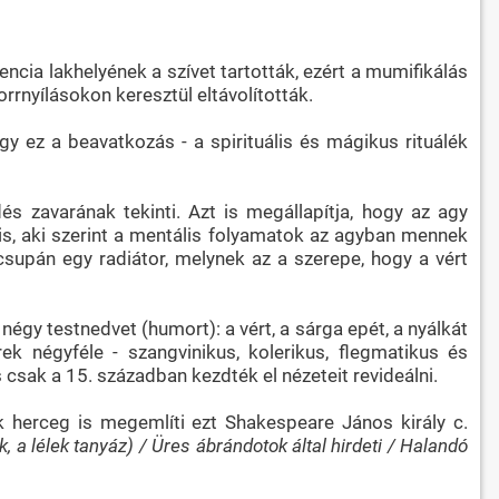
encia lakhelyének a szívet tartották, ezért a mumifikálás
rrnyílásokon keresztül eltávolították.
y ez a beavatkozás - a spirituális és mágikus rituálék
 zavarának tekinti. Azt is megállapítja, hogy az agy
) is, aki szerint a mentális folyamatok az agyban mennek
csupán egy radiátor, melynek az a szerepe, hogy a vért
égy testnedvet (humort): a vért, a sárga epét, a nyálkát
k négyféle - szangvinikus, kolerikus, flegmatikus és
 csak a 15. században kezdték el nézeteit revideálni.
k herceg is megemlíti ezt Shakespeare János király c.
k, a lélek tanyáz) / Üres ábrándotok által hirdeti / Halandó