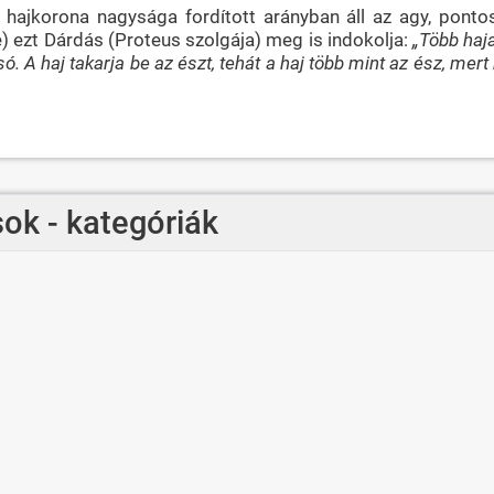
a hajkorona nagysága fordított arányban áll az agy, pon
ezt Dárdás (Proteus szolgája) meg is indokolja:
„Több haja
 só. A haj takarja be az észt, tehát a haj több mint az ész, mer
ok - kategóriák