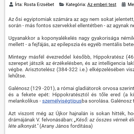
Írta:
Rosta Erzsébet
Kategória:
Az emberi test
Meg
Az ősi egyiptomiak számára az agy nem sokat jelentett, a
során - más fontos szervekkel ellentétben - az agynak n
Ugyanakkor a koponyalékelés nagy gyakorisága némileg 
mellett - a fejfájás, az epilepszia és egyéb mentális bet
Mintegy másfél évezreddel később, Hippokratész (460
szerepet játszik az érzékelésben, és az intelligencia l
végbe. Arisztotelész (384-322 i.e.) elképzelésében vi
lehűtse.
Galénosz (129 -201), a római gladiátorok orvosa szerint
és a fekete epét: Hippokratésztól és tőle ered (a k
melankolikus -
személyiségtípus
ba sorolása. Galénosz t
Azt viszont még az Újkor hajnalán is sokan hitték, h
drámájának V. felvonásában:
„Késő: az összes vérnek élet
léte alkonyát."
(Arany János fordítása)