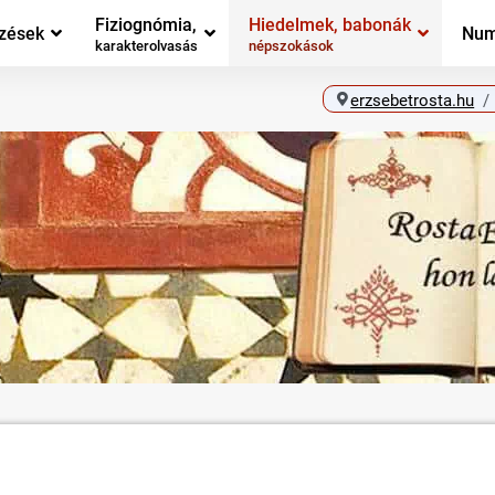
Fiziognómia,
Hiedelmek, babonák
zések
Num
karakterolvasás
népszokások
erzsebetrosta.hu