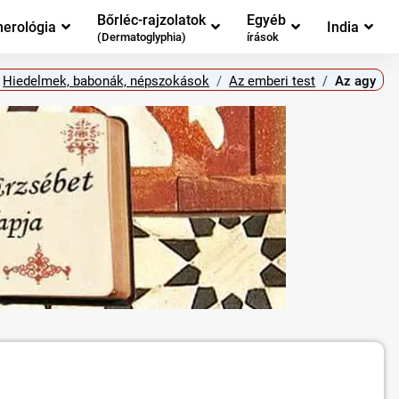
Bőrléc-rajzolatok
Egyéb
erológia
India
(Dermatoglyphia)
írások
Hiedelmek, babonák, népszokások
Az emberi test
Az agy