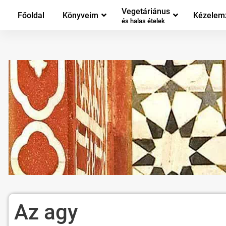
Vegetáriánus
Főoldal
Könyveim
Kézelem
és halas ételek
Az agy