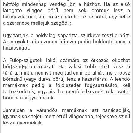
hétfőig mindennap vendég jön a házhoz. Ha az első
látogató világos bőrű, nem sok örömük lesz a
házigazdáknak, ám ha az illető bőrszíne sötét, egy hétre
a szerencse melléjük szegődik.
Úgy tartják, a holdvilág sápadttá, szürkévé teszi a bőrt.
Az árnyalatra is azonos bőrszín pedig boldogtalanná a
házasságot.
A Fülöp-szigetek lakói számára az étkezés okozhat
bőr(szín)-problémákat. Ha valaki több ételt vesz a
táljára, mint amennyit meg tud enni, pórul jár, mert rossz
bőrszínű (vagy durva bőrű) lesz a házastársa. A leendő
mamáknak pedig a földiszeder fogyasztásától kell
tartózkodniuk, ugyanis ha megfeledkeznek róla, sötét
bőrű lesz a gyermekük.
Jamaicán a várandós mamáknak azt tanácsolják,
igyanak sok tejet, mert ettől világosabb, tejeskávé színű
lesz a gyermekük.