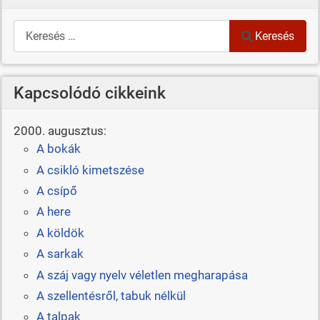
Keresés
Keresés
Kapcsolódó cikkeink
2000. augusztus:
A bokák
A csikló kimetszése
A csípő
A here
A köldök
A sarkak
A száj vagy nyelv véletlen megharapása
A szellentésről, tabuk nélkül
A talpak