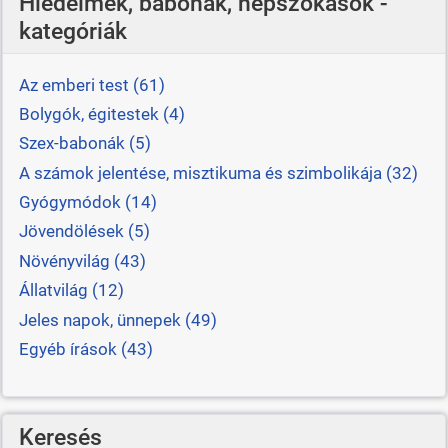
Hiedelmek, babonák, népszokások -
kategóriák
Az emberi test (61)
Bolygók, égitestek (4)
Szex-babonák (5)
A számok jelentése, misztikuma és szimbolikája (32)
Gyógymódok (14)
Jövendölések (5)
Növényvilág (43)
Állatvilág (12)
Jeles napok, ünnepek (49)
Egyéb írások (43)
Keresés