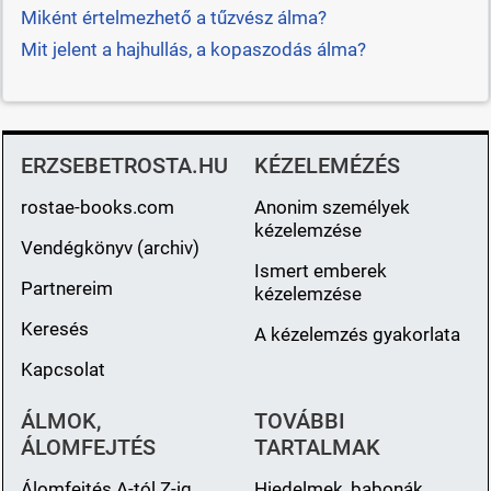
Miként értelmezhető a tűzvész álma?
Mit jelent a hajhullás, a kopaszodás álma?
ERZSEBETROSTA.HU
KÉZELEMÉZÉS
rostae-books.com
Anonim személyek
kézelemzése
Vendégkönyv (archiv)
Ismert emberek
Partnereim
kézelemzése
Keresés
A kézelemzés gyakorlata
Kapcsolat
ÁLMOK,
TOVÁBBI
ÁLOMFEJTÉS
TARTALMAK
Álomfejtés A-tól Z-ig
Hiedelmek, babonák,