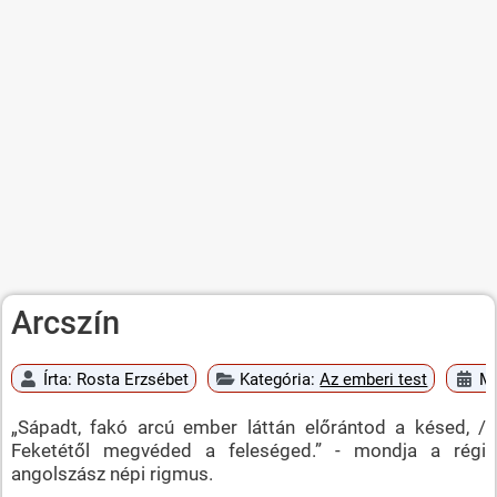
Arcszín
Írta:
Rosta Erzsébet
Kategória:
Az emberi test
Me
„Sápadt, fakó arcú ember láttán előrántod a késed, /
Feketétől megvéded a feleséged.” - mondja a régi
angolszász népi rigmus.