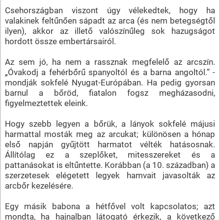
Csehországban viszont úgy vélekedtek, hogy ha
valakinek feltűnően sápadt az arca (és nem betegségtől
ilyen), akkor az illető valószínűleg sok hazugságot
hordott össze embertársairól.
Az sem jó, ha nem a rassznak megfelelő az arcszín.
„Óvakodj a fehérbőrű spanyoltól és a barna angoltól.” -
mondják sokfelé Nyugat-Európában. Ha pedig gyorsan
barnul a bőröd, fiatalon fogsz megházasodni,
figyelmeztettek eleink.
Hogy szebb legyen a bőrük, a lányok sokfelé májusi
harmattal mosták meg az arcukat; különösen a hónap
első napján gyűjtött harmatot vélték hatásosnak.
Állítólag ez a szeplőket, mitesszereket és a
pattanásokat is eltűntette. Korábban (a 10. században) a
szerzetesek elégetett legyek hamvait javasolták az
arcbőr kezelésére.
Egy másik babona a hétfővel volt kapcsolatos; azt
mondta, ha hajnalban látogató érkezik, a következő