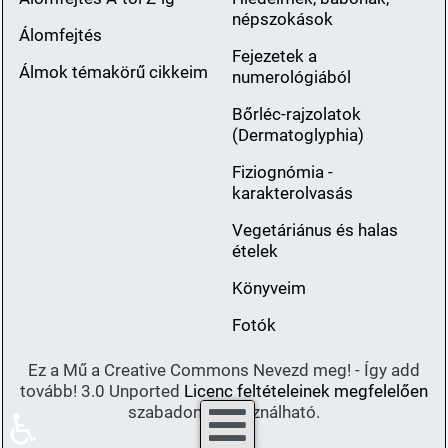
népszokások
Álomfejtés
Fejezetek a
Álmok témakörű cikkeim
numerológiából
Bőrléc-rajzolatok
(Dermatoglyphia)
Fiziognómia -
karakterolvasás
Vegetáriánus és halas
ételek
Könyveim
Fotók
Ez a Mű a Creative Commons Nevezd meg! - Így add
tovább! 3.0 Unported
Licenc feltételeinek megfelelően
szabadon felhasználható.
♿