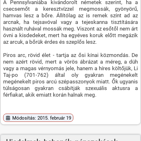
A Pennsylvaniába kivándorolt németek szerint, ha a
csecsemőt a keresztvízzel megmossák, gyönyörű,
hamvas lesz a bőre. Állítólag az is remek színt ad az
arcnak, ha tejsavóval vagy a tejeskanna tisztítására
használt ruhával mossák meg. Viszont az esőtől nem árt
óvni a kisdedeket, mert ha egyéves koruk előtt megázik
az arcuk, a bőrük érdes és szeplős lesz.
Piros arc, rövid élet - tartja az ősi kínai közmondás. De
nem azért rövid, mert a vörös ábrázat a méreg, a düh
vagy a magas vérnyomás jele, hanem a híres költőjük, Li
Taj-po (701-762) által oly gyakran megénekelt
megénekelt piros arcú szépasszonyok miatt. Ők ugyanis
túlságosan gyakran csábítják szexuális aktusra a
férfiakat, akik emiatt korán halnak meg.
Módosítás: 2015. február 19