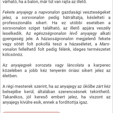
várható, ha a balon, már túl van rajta az illető.
Fekete anyajegy a napvonalon
gazdasági veszteségeket
jelez, a
sorsvonalon
pedig hátráltatja, késlelteti a
professzionális sikert. Ha ez utóbbi esetében a
sorsvonalon sziget található, az illető apjára veszély
leselkedik. Az
egészségvonalon lévő anyajegy
alkati
gyengeség jele. A
házasságvonalon
megjelenő fekete
vagy sötét folt pokollá teszi a házaséletet, a
Mars-
vonalon
fellelhető folt pedig félénk, ideges természetet
kölcsönöz.
Az
anyajegyek sorozata vagy láncolata
a karperec
közelében a jobb kéz tenyerén óriási sikert jelez az
életben.
A régi mesterek szerint, ha az anyajegy az
ökölbe zárt kéz
belsejébe kerül, általában szerencsésnek tekinthető.
Takarékos, jól kereső embert jelez, ha viszont az
anyajegy kívülre esik, ennek a fordítottja igaz.