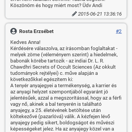
Köszönöm és hogy miért most? Üdv Andi
2015-06-21 13:36:16
Rosta Erzsébet
#2
Kedves Anna!
Kérdésére válaszolva, az írásomban foglaltakat -
melyek zöme (véleményem szerint) a hiedelmek,
babonák körébe tartozik - az indiai Dr. L. R.
Chawdhri Secrets of Occult Sciences (Az okkult
tudományok rejtélyei) c. műve alapján a
következőkkel egészítem ki:
A tenyér anyajegyei a termékenység, a karrier és
az anyagi helyzet szempontjából egyaránt jó
jelentésűek, azzal a megszorítással, hogy az a férfi
vagy nő, akinek a bal tenyerén is található
anyajegy, a 25. életévének betöltése után
költekezővé (pazarlóvá) válik. A kézfejen lévő
anyajegy pedig sikert, boldogságot és művészi
képességeket jelez. Ha az anyajegy közel van a