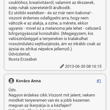
csuklóhoz, kreativitásról, valamint az ékszerek,
szép ruhák szeretetéről árulkodik.
Ez utóbbi esetében - és ez már nem babona! -
viszont érdemes odafigyelni arra, hogy nem
változik-e az alakja, a színe, a mérete, ekkor
ugyanis - mivel ez a melanoma jele lehet - célszerű
bőrgyógyásszal konzultálni. (Megjegyzem, kis
valószínűséggel a tenyereken is kialakulhat
rosszindulatú sejtburjánzás, ám ez inkább csak az
ázsiai és afrikai népekre jellemző.)
Üdvözlettel,
Rosta Erzsébet
2013-06-30 08:16:15
Kovács Anna
#1
Üdv.
Nagyon érdekes cikk.Viszont mit jelent; nekem
mindkét tenyeremen van és a jobb kezemen
megvan az ikerpárja is a kézfejen?