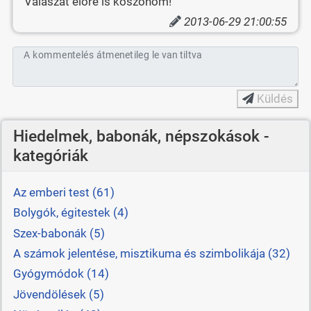
Válaszát előre is köszönöm!
2013-06-29 21:00:55
A kommentelés átmenetileg le van tiltva
Küldés
Hiedelmek, babonák, népszokások -
kategóriák
Az emberi test (61)
Bolygók, égitestek (4)
Szex-babonák (5)
A számok jelentése, misztikuma és szimbolikája (32)
Gyógymódok (14)
Jövendölések (5)