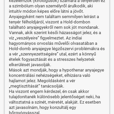
kézelemzők (kirológusok) számára a tenyérben ez
a szimbólum olyan személyről árulkodik, aki
intuitív módon képes előre látni a jövőt.
Anyajegyként nem találtam semmilyen leírást a
tenyér félholdjáról, viszont a Hold-dombon
található anyajegyekről nem sok jót mondanak.
Vannak, akik szerint késői házasságot jelez, és a
víz „veszélyeire” figyelmeztet. Az indiai
hagyományos orvoslás művelői olvasatában a
Hold-domb anyajegye légzőszervi problémákra és
a vér „szennyezettségére” utal, ezért a könnyű
ételek fogyasztását és a stresszes helyzetek
elkerülését javasolják.
Mások azt mondják, hogy a hypothenar anyajegye
koncentrálási nehézségeket, elhízásra való
hajlamot jelez. Megoldásként a vér
„megtisztítását” tanácsolják.
Ha viszont engem kérdezel, én csak akkor
tulajdonítanék különösebb jelentőséget neki, ha
változtatná a színét, méretét, alakját. Ez esetben
azt javasolnám, hogy konzultálj egy
bőrgyógyásszal.