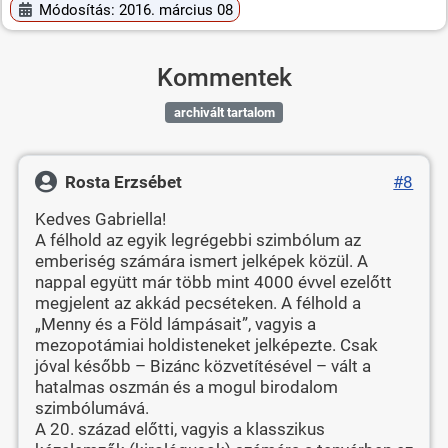
Módosítás: 2016. március 08
Kommentek
archivált tartalom
Rosta Erzsébet
#8
Kedves Gabriella!
A félhold az egyik legrégebbi szimbólum az
emberiség számára ismert jelképek közül. A
nappal együtt már több mint 4000 évvel ezelőtt
megjelent az akkád pecséteken. A félhold a
„Menny és a Föld lámpásait”, vagyis a
mezopotámiai holdisteneket jelképezte. Csak
jóval később – Bizánc közvetítésével – vált a
hatalmas oszmán és a mogul birodalom
szimbólumává.
A 20. század előtti, vagyis a klasszikus