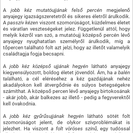
A
jobb kéz mutatóujjának felső percén
megjelenő
anyajegy igazságszeretetről és sikeres életről árulkodik.
A
passzív kézen
viszont szomorúságot, küzdelmes életet
és váratlan veszteségeket jelez. Függetlenül attól, hogy
melyik kézről van szó, a mutatóujj középső percén lévő
anyajegy nyughatatlan személyről árulkodik, míg a
tőpercen található folt azt jelzi, hogy az illetőt valamelyik
családtagja fogja becsapni.
A
jobb kéz középső ujjának hegyén
látható anyajegy
kiegyensúlyozott, boldog életet jövendöl. Ám, ha
a balén
található
, a cél eléréséhez a kéz gazdájának nehéz
akadályokon kell átvergődnie és súlyos betegségekre
számíthat. A középső percen lévő anyajegy birtokosának
- akár jobb, akár balkezes az illető - pedig a fegyverektől
kell óvakodnia.
A
jobb kéz gyűrűsujjának hegyén
látható sötét folt
szomorúságot jelent, de olykor szívproblémákat is
jelezhet. Ha viszont
a folt vöröses színű
, egy tudóssal