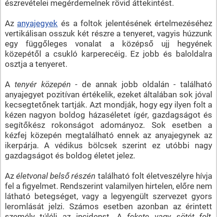
észrevételei megérdemelnek rövid áttekintést.
Az
anyajegyek
és a foltok jelentésének értelmezéséhez
vertikálisan osszuk két részre a tenyeret, vagyis húzzunk
egy függőleges vonalat a középső ujj hegyének
közepétől a csukló karperecéig. Ez jobb és baloldalra
osztja a tenyeret.
A
tenyér közepén
- de annak jobb oldalán - található
anyajegyet pozitívan értékelik, ezeket általában sok jóval
kecsegtetőnek tartják. Azt mondják, hogy egy ilyen folt a
kézen nagyon boldog házaséletet ígér, gazdagságot és
segítőkész rokonságot adományoz. Sok esetben a
kézfej közepén megtalálható ennek az anyajegynek az
ikerpárja. A védikus bölcsek szerint ez utóbbi nagy
gazdagságot és boldog életet jelez.
Az
életvonal belső részén
található folt életveszélyre hívja
fel a figyelmet. Rendszerint valamilyen hirtelen, előre nem
látható betegséget, vagy a legyengült szervezet gyors
leromlását jelzi. Számos esetben azonban az érintett
személy túléli az incidenst. A
fekete vagy sötét folt,