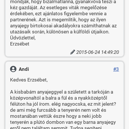
mondják, hogy bizalmatlanná, gyanakvóvá teszi a
kéz gazdáját. Az esetleges viták megelőzése
érdekében, ezt ajánlatos figyelembe vennie a
partnerének. Azt is megemlítik, hogy az ilyen
anyajegy birtokosai akadályokra számíthatnak az
utazásaik során, különösen a külföldi útjaikon.
Üdvözlettel,
Erzsébet
2015-06-24 14:49:20
Andi
#3
Kedves Erzsébet,
A kisbabám anyajeggyel a született a tarkóján a
középvonaltól a balra a fül és a nyakközéptől
félúton ha jól írom. elég nagyocska, ez mit jelent?
de ami még furcsább a tenyerén nem volt és
mostanában vettük észre hogy a neki jobb
tenyerén a plútó dombon van egy barna anyajegy
erről nem találtam semmit. Tudna segíteni.