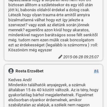
biztosan állítom a születésekor és egy idő után
jött ki, babonás oldalról érdekel a dolog csak.
Létezik hogy olyan trauma érte amitől annyira
bizalmatlanná válhat hogy ezt így jelezte a
szervezet? vagy ezek az életünk során jönnek
mennek? egyenlőre azon kívül hogy akaratos,
mindenkivel nagyon barátságos sose félt senkitől
még. tudom nem ezen múlik csak boncolgatom
ezt az érdekességet (legalább is számomra ) :roll:
Köszönöm még egyszer
2015-06-28 09:25:07
Rosta Erzsébet
#4
Kedves Andi!
Mindenkin találhatók anyajegyek, a számuk
általában 15 és 40 között változik. Az is tény, hogy
gyakorlatilag bárhol megjelenhetnek. Figyelmet
elsősorban olyankor érdemelnek, amikor
szabálytalan az alakjuk, a széleik nem nagyon