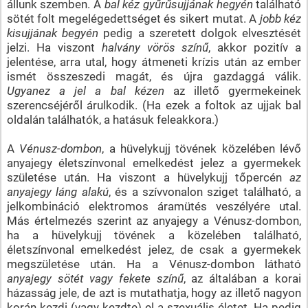
állunk szemben. A
bal kéz gyűrűsujjának hegyén
található
sötét folt megelégedettséget és sikert mutat. A
jobb kéz
kisujjának begyén
pedig a szeretett dolgok elvesztését
jelzi. Ha viszont
halvány vörös színű
, akkor pozitív a
jelentése, arra utal, hogy átmeneti krízis után az ember
ismét összeszedi magát, és újra gazdaggá válik.
Ugyanez a jel a bal kézen
az illető gyermekeinek
szerencséjéről árulkodik. (Ha ezek a foltok az ujjak bal
oldalán találhatók, a hatásuk feleakkora.)
A
Vénusz-dombon
, a hüvelykujj tövének közelében lévő
anyajegy életszínvonal emelkedést jelez a gyermekek
születése után. Ha viszont a hüvelykujj tőpercén
az
anyajegy láng alakú
, és a szívvonalon sziget található, a
jelkombináció elektromos áramütés veszélyére utal.
Más értelmezés szerint az anyajegy a Vénusz-dombon,
ha a hüvelykujj tövének a közelében található,
életszínvonal emelkedést jelez, de csak a gyermekek
megszületése után. Ha a Vénusz-dombon látható
anyajegy sötét vagy fekete színű
, az általában a korai
házasság jele, de azt is mutathatja, hogy az illető nagyon
korán kezdi (vagy kezdte) el a szexuális életet. Ha pedig