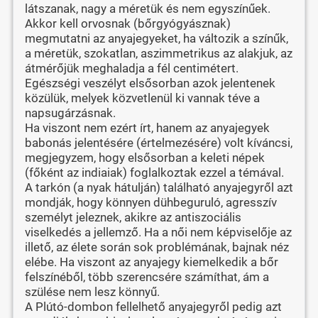
látszanak, nagy a méretük és nem egyszínűek.
Akkor kell orvosnak (bőrgyógyásznak)
megmutatni az anyajegyeket, ha változik a színűk,
a méretük, szokatlan, aszimmetrikus az alakjuk, az
átmérőjük meghaladja a fél centimétert.
Egészségi veszélyt elsősorban azok jelentenek
közülük, melyek közvetlenül ki vannak téve a
napsugárzásnak.
Ha viszont nem ezért írt, hanem az anyajegyek
babonás jelentésére (értelmezésére) volt kíváncsi,
megjegyzem, hogy elsősorban a keleti népek
(főként az indiaiak) foglalkoztak ezzel a témával.
A tarkón (a nyak hátulján) található anyajegyről azt
mondják, hogy könnyen dühbeguruló, agresszív
személyt jeleznek, akikre az antiszociális
viselkedés a jellemző. Ha a női nem képviselője az
illető, az élete során sok problémának, bajnak néz
elébe. Ha viszont az anyajegy kiemelkedik a bőr
felszínéből, több szerencsére számíthat, ám a
szülése nem lesz könnyű.
A Plútó-dombon fellelhető anyajegyről pedig azt