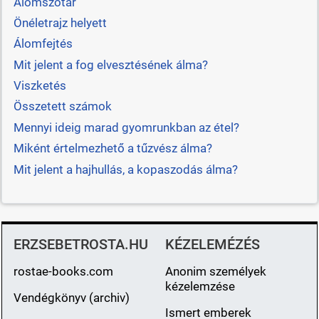
Álomszótár
Önéletrajz helyett
Álomfejtés
Mit jelent a fog elvesztésének álma?
Viszketés
Összetett számok
Mennyi ideig marad gyomrunkban az étel?
Miként értelmezhető a tűzvész álma?
Mit jelent a hajhullás, a kopaszodás álma?
ERZSEBETROSTA.HU
KÉZELEMÉZÉS
rostae-books.com
Anonim személyek
kézelemzése
Vendégkönyv (archiv)
Ismert emberek