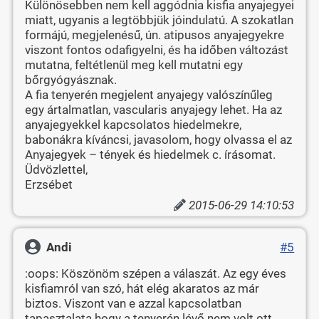
Különösebben nem kell aggódnia kisfia anyajegyei
miatt, ugyanis a legtöbbjük jóindulatú. A szokatlan
formájú, megjelenésű, ún. atipusos anyajegyekre
viszont fontos odafigyelni, és ha időben változást
mutatna, feltétlenül meg kell mutatni egy
bőrgyógyásznak.
A fia tenyerén megjelent anyajegy valószínűleg
egy ártalmatlan, vascularis anyajegy lehet. Ha az
anyajegyekkel kapcsolatos hiedelmekre,
babonákra kíváncsi, javasolom, hogy olvassa el az
Anyajegyek – tények és hiedelmek c. írásomat.
Üdvözlettel,
Erzsébet
2015-06-29 14:10:53
Andi
#5
:oops: Köszönöm szépen a válaszát. Az egy éves
kisfiamról van szó, hát elég akaratos az már
biztos. Viszont van e azzal kapcsolatban
tapasztalata hogy a tenyerén lévő nem volt ott