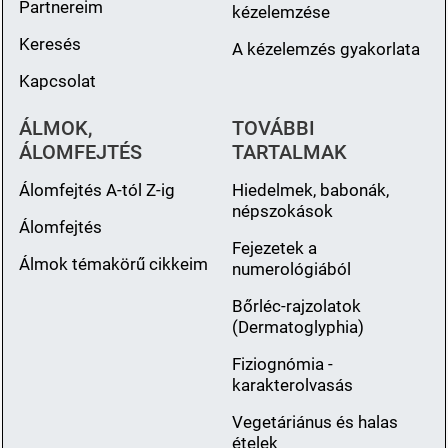
Partnereim
kézelemzése
Keresés
A kézelemzés gyakorlata
Kapcsolat
ÁLMOK,
TOVÁBBI
ÁLOMFEJTÉS
TARTALMAK
Álomfejtés A-tól Z-ig
Hiedelmek, babonák,
népszokások
Álomfejtés
Fejezetek a
Álmok témakörű cikkeim
numerológiából
Bőrléc-rajzolatok
(Dermatoglyphia)
Fiziognómia -
karakterolvasás
Vegetáriánus és halas
ételek