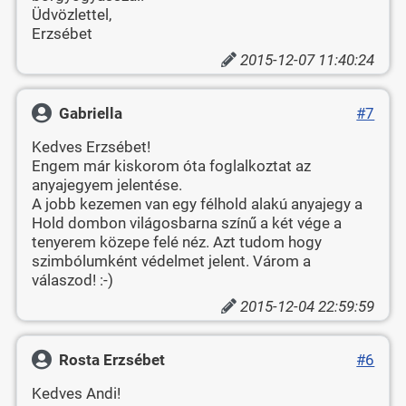
Üdvözlettel,
Erzsébet
2015-12-07 11:40:24
Gabriella
#7
Kedves Erzsébet!
Engem már kiskorom óta foglalkoztat az
anyajegyem jelentése.
A jobb kezemen van egy félhold alakú anyajegy a
Hold dombon világosbarna színű a két vége a
tenyerem közepe felé néz. Azt tudom hogy
szimbólumként védelmet jelent. Várom a
válaszod! :-)
2015-12-04 22:59:59
Rosta Erzsébet
#6
Kedves Andi!