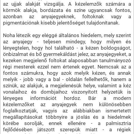
az ujjak alakját vizsgálja. A kézelemzők számára a
körmök alakja, bordázata és színe ugyancsak fontos,
azonban az anyajegyeknek, foltoknak vagy a
pigmentációnak kisebb jelentőséget tulajdonítanak.
Noha létezik egy eléggé általános hiedelem, mely szerint
az anyajegy - teljesen mindegy, hogy milyen és
lényegtelen, hogy hol található - a kézen boldogságot,
önbizalmat és bő gyermekáldást jelez, az anyajegyeket, a
kezeken megjelenő foltokat alaposabban tanulmányozó
régi mesterek ezzel nem értenek egyet. Nemcsak az a
fontos számukra, hogy azok melyik kézen, és annak
melyik - jobb vagy a bal - oldalán fellelhetők, hanem a
színük, az alakjuk, a megjelenésük helye, valamint a kéz
vonalaihoz és dombjaihoz viszonyított helyzetük is
lényeges információt hordoz. Bár a modern
kézelemzőket az anyajegyek nem különösebben
foglalkoztatják, vagyis az alábbiakban ismertetett
megállapításokat többnyire a jóslás és a hiedelmek
körébe sorolják, ennek ellenére - a palmisztria
fejlődésében játszott szerepük miatt - a régiek