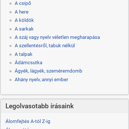
A csípő
A here
A köldök
A sarkak
A száj vagy nyelv véletlen megharapása
A szellentésről, tabuk nélkül
A talpak
Ádámcsutka
Ágyék, lágyék, szeméremdomb
Ahány nyelv, annyi ember
Legolvasotabb írásaink
Álomfejtés A-tól Z-ig