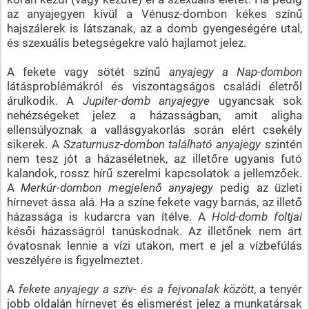
az anyajegyen kívül a Vénusz-dombon kékes színű
hajszálerek is látszanak, az a domb gyengeségére utal,
és szexuális betegségekre való hajlamot jelez.
A fekete vagy sötét színű
anyajegy a Nap-dombon
látásproblémákról és viszontagságos családi életről
árulkodik. A
Jupiter-domb anyajegye
ugyancsak sok
nehézségeket jelez a házasságban, amit aligha
ellensúlyoznak a vallásgyakorlás során elért csekély
sikerek. A
Szaturnusz-dombon található anyajegy
szintén
nem tesz jót a házaséletnek, az illetőre ugyanis futó
kalandok, rossz hírű szerelmi kapcsolatok a jellemzőek.
A
Merkúr-dombon megjelenő anyajegy
pedig az üzleti
hírnevet ássa alá. Ha a színe fekete vagy barnás, az illető
házassága is kudarcra van ítélve. A
Hold-domb foltjai
késői házasságról tanúskodnak. Az illetőnek nem árt
óvatosnak lennie a vízi utakon, mert e jel a vízbefúlás
veszélyére is figyelmeztet.
A
fekete anyajegy a szív- és a fejvonalak között
, a tenyér
jobb oldalán hírnevet és elismerést jelez a munkatársak