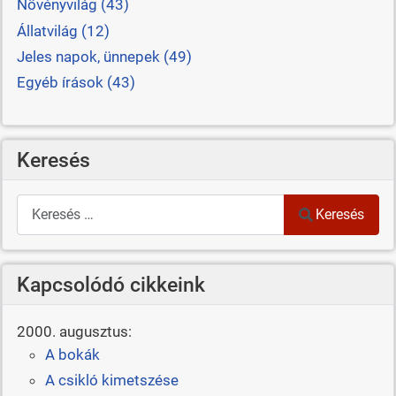
Növényvilág (43)
Állatvilág (12)
Jeles napok, ünnepek (49)
Egyéb írások (43)
Keresés
Keresés
Keresés
Kapcsolódó cikkeink
2000. augusztus:
A bokák
A csikló kimetszése