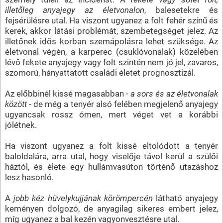
illetőleg anyajegy az életvonalon
, balesetekre és
fejsérülésre utal. Ha viszont ugyanez a folt fehér színű és
kerek, akkor látási problémát, szembetegséget jelez. Az
illetőnek idős korban szemápolásra lehet szüksége. Az
életvonal végén, a karperec (csuklóvonalak) közelében
lévő fekete anyajegy vagy folt szintén nem jó jel, zavaros,
szomorú, hányattatott családi életet prognosztizál.
Az előbbinél kissé magasabban -
a sors és az életvonalak
között
- de még a tenyér alsó felében megjelenő anyajegy
ugyancsak rossz ómen, mert véget vet a korábbi
jólétnek.
Ha viszont ugyanez a folt kissé eltolódott a tenyér
baloldalára, arra utal, hogy viselője távol kerül a szülői
háztól, és élete egy hullámvasúton történő utazáshoz
lesz hasonló.
A
jobb kéz hüvelykujjának körömpercén
látható anyajegy
keményen dolgozó, de anyagilag sikeres embert jelez,
míg ugyanez a bal kezén vagyonvesztésre utal.