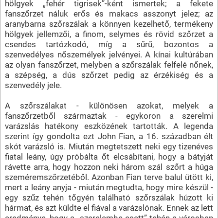
hölgyek „fehér tigrisek”-ként ismertek; a fekete
fanszőrzet náluk erős és makacs asszonyt jelez; az
aranybarna szőrszálak a könnyen kezelhető, termékeny
hölgyek jellemzői, a finom, selymes és rövid szőrzet a
csendes tartózkodó, míg a sűrű, bozontos a
szenvedélyes nőszemélyek jelvényei. A kínai kultúrában
az olyan fanszőrzet, melyben a szőrszálak felfelé nőnek,
a szépség, a dús szőrzet pedig az érzékiség és a
szenvedély jele.
A szőrszálakat - különösen azokat, melyek a
fanszőrzetből származtak - egykoron a szerelmi
varázslás hatékony eszközének tartották. A legenda
szerint így gondolta ezt John Fian, a 16. században élt
skót varázsló is. Miután megtetszett neki egy tizenéves
fiatal leány, úgy próbálta őt elcsábítani, hogy a bátyját
rávette arra, hogy hozzon neki három szál szőrt a húga
szeméremszőrzetéből. Azonban Fian terve balul ütött ki,
mert a leány anyja - miután megtudta, hogy mire készül -
egy szűz tehén tőgyén található szőrszálak húzott ki
hármat, és azt küldte el fiával a varázslónak. Ennek az lett
eredménye, hogy a „szerelembe esett” tehén a városban