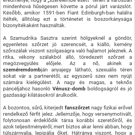
mindenhová hűségesen követte a pórul járt varázslót.
Később, amikor 1591-ben Fiant Edinburgh-ban halálra
ítélték, állítólag ezt a történetet is boszorkánysága
bizonyítékaként használták.
A Szamudrika Sasztra szerint hölgyeknél a göndör,
egyenletes szőrzet jó szerencsét, a kiálló, kemény
szőrszálak viszont szolgaságra való hajlamot jeleznek. A
ritka, vékony szálakból álló, töredezett szőrzet a
megözvegyülés előjele. Az a nő, akinek a
szeméremdomb
ján anyajegy látható, szexuális téren
sokat vár a partnerétől, az egyszerű szex nem nyújt
számára kielégülést. A nagy és magas, a teknős
páncéljához hasonló
Vénusz-domb
boldogságról és jó
gazdasági kilátásokról árulkodik.
A bozontos, sűrű, kiterjedt
fanszőrzet
nagy fizikai erővel
rendelkező férfit jelez. Jellemzője, hogy versenymotivált,
folytonosan érdeklődik társa korábbi szeretőiről, és
azok teljesítményéről, mert biztos akar lenni abban, hogy
túlszárnyalja, lepipálja őket. Hátránya viszont, hogy a