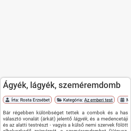
Ágyék, lágyék, szeméremdomb
Írta:
Rosta Erzsébet
Kategória:
Az emberi test
Me
Bár régebben különbséget tettek a combok és a has
választó vonalát (árkát) jelentő
lágyék
, és a medencetáji
és az alatti testrészt - vagyis a külső nemi szervek fölött
elhelyezkedő zsírpárnát, a
szeméremdomb
ot (Vénusz-