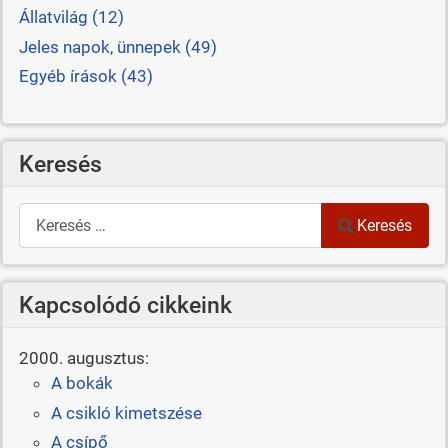
Állatvilág (12)
Jeles napok, ünnepek (49)
Egyéb írások (43)
Keresés
Keresés
Keresés
Kapcsolódó cikkeink
2000. augusztus:
A bokák
A csikló kimetszése
A csípő