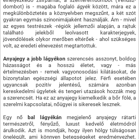
dombot) is - magába foglaló
ágyék
között, mára ez a
megkülönböztetés a köznyelvben megszűnt, a két szót
gyakran egymás szinonimájaként használják. Ám - mivel
az egyes testrészek -régiók jellemzői alapján, a rajtuk
található jelekből leolvasott karakterjegyek,
jövendölések olykor merőben eltérőek - ahol szükséges
volt, az eredeti elnevezést megtartottuk.
Anyajegy a jobb lágyékon
szerencsés asszonyt, boldog
házasságot és a hosszú életet, vagy - más
értelmezésben - remek vagyonosodási kilátásokat, de
bizonytalan egészségi állapotot jelez. Férfi esetében
ugyancsak pozitív jelentésű, számára azonban
kereskedelmi ügyletek és tengeri utazások hozzák meg
a szerencsét. Ha ez az anyajegy kiemelkedik a bőr fölé, a
szerelmi kapcsolatai, nőügyei is sikeresek lesznek.
Egy nő
bal lágyékán
megjelenő anyajegy rátarti
természetről, fényűző, luxust kedvelő életmódról
árulkodik. Azt is mondják, hogy ilyen hölgy túlságosan
önelégült, ami könnyen betegségeket eredményezhet.