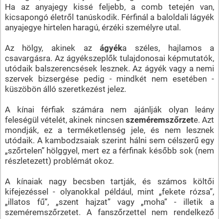
Ha az anyajegy kissé feljebb, a comb tetején van,
kicsapongó életről tanúskodik. Férfinál a baloldali lágyék
anyajegye hirtelen haragú, érzéki személyre utal.
Az hölgy, akinek az
ágyék
a széles, hajlamos a
csavargásra. Az ágyékszeplők tulajdonosai képmutatók,
utódaik balszerencsések lesznek. Az ágyék vagy a nemi
szervek bizsergése pedig - mindkét nem esetében -
küszöbön álló szeretkezést jelez.
A kínai férfiak számára nem ajánlják olyan leány
feleségül vételét, akinek nincsen
szeméremszőrzet
e. Azt
mondják, ez a terméketlenség jele, és nem lesznek
utódaik. A kambodzsaiak szerint hálni sem célszerű egy
„szőrtelen” hölggyel, mert ez a férfinak később sok (nem
részletezett) problémát okoz.
A kínaiak nagy becsben tartják, és számos költői
kifejezéssel - olyanokkal például, mint „fekete rózsa”,
„illatos fű”, „szent hajzat” vagy „moha” - illetik a
szeméremszőrzetet. A fanszőrzettel nem rendelkező