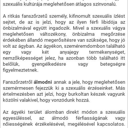
szexuális kultúrája meglehetősen átlagos színvonalú.
A ritkás fanszőrzetű személy, kifinomult szexuális ízlést
sejtet, de az is jelzi, hogy az ilyen férfi libidója az
önbizalmával együtt ingadozik. Mivel a szexuális vágya
meglehetősen változékony, önbizalma megőrzése
érdekében állandó megerősítésre van szüksége, hogy jó
volt az ágyban. Az ágyékon, szeméremdombon található
egy vagy két anyajegy termékenységet,
nemzőképességet jelez, ha azonban több található itt
belőlük, gyengélkedésre vagy betegségre
figyelmeztetnek.
Fanszőrzetről
álmodni
annak a jele, hogy meglehetősen
szemérmesen fejezzük ki a szexuális érzéseinket. Más
értelmezésben azt jelzi, hogy burkoltan készek vagyunk
közölni valakivel, hogy vonzódunk hozzá.
Az ágyéki terület álomban direkt módon a szexuális
egyesüléssel, az álmodó férfiasságának vagy
nőiességének érzékelésével, megélésével kapcsolatos.