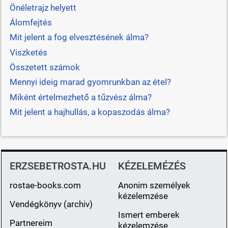
Önéletrajz helyett
Álomfejtés
Mit jelent a fog elvesztésének álma?
Viszketés
Összetett számok
Mennyi ideig marad gyomrunkban az étel?
Miként értelmezhető a tűzvész álma?
Mit jelent a hajhullás, a kopaszodás álma?
ERZSEBETROSTA.HU
KÉZELEMÉZÉS
rostae-books.com
Anonim személyek
kézelemzése
Vendégkönyv (archiv)
Ismert emberek
Partnereim
kézelemzése