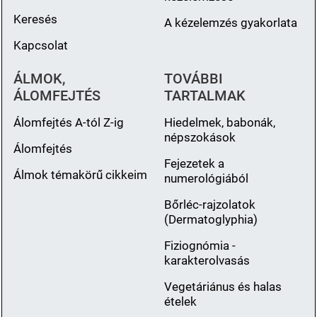
Keresés
A kézelemzés gyakorlata
Kapcsolat
ÁLMOK,
TOVÁBBI
ÁLOMFEJTÉS
TARTALMAK
Álomfejtés A-tól Z-ig
Hiedelmek, babonák,
népszokások
Álomfejtés
Fejezetek a
Álmok témakörű cikkeim
numerológiából
Bőrléc-rajzolatok
(Dermatoglyphia)
Fiziognómia -
karakterolvasás
Vegetáriánus és halas
ételek