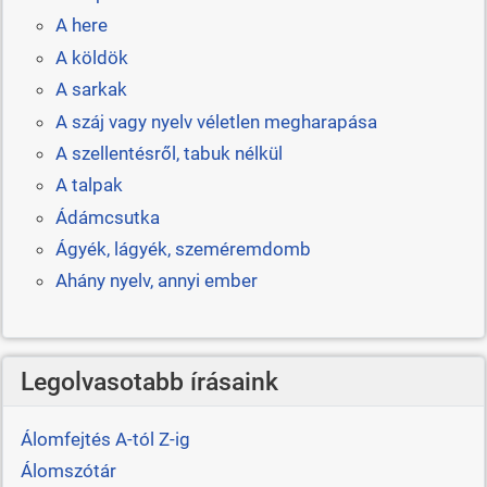
A here
A köldök
A sarkak
A száj vagy nyelv véletlen megharapása
A szellentésről, tabuk nélkül
A talpak
Ádámcsutka
Ágyék, lágyék, szeméremdomb
Ahány nyelv, annyi ember
Legolvasotabb írásaink
Álomfejtés A-tól Z-ig
Álomszótár