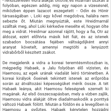
- rendszeresen vidra alakját öltötte, és vidáman úszkált a
folyóban, egészen addig, míg egy napon a vízesésnél,
miközben éppen lazacot eszegetett - Odin és Hönír
társaságában -, Loki egy kővel megdobva, halálra nem
sebezte őt. Miután megnyúzták, este Hreidmarnál
szálltak meg, ahol Loki kérkedve mesélte el, hogyan ölte
meg a vidrát. Hreidmar azonnal rájött, hogy a fia, Otr az
áldozat, ezért előhívta másik két fiát, és az istenek
szabadon bocsátása fejében váltságdíjként annyi
aranyat követelt, amennyi megtölti a lenyúzott
vidrabőrből készített zsákot.
De megjelenik a vidra a koreai teremtésmítoszban is,
mégpedig Habaek, a Jalu folyóban élő vízisten, és
Haemosu, az egek urának viadalát leíró történetben. A
koreai királyok őseinek tekintett istenek az erőpróba
során az átváltozási képességüket mérik össze. A tét
Habaek leánya, akit Haemosu feleségnek szemelt ki
magának. Az első összecsapásban, mely a vízben zajlik,
Haemosu vidra alakját öltve diadalmaskodik a ponttyá
változó Habaek fölött. Miután a földön és a levegőben is
Haemosu a győztes, Habaek kénytelen hozzádni