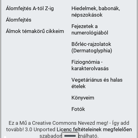
Álomfejtés A-tól Z-ig
Hiedelmek, babonák,
népszokások
Álomfejtés
Fejezetek a
Álmok témakörű cikkeim
numerológiából
Bőrléc-rajzolatok
(Dermatoglyphia)
Fiziognómia -
karakterolvasás
Vegetáriánus és halas
ételek
Könyveim
Fotók
Ez a Mű a Creative Commons Nevezd meg! - Így add
tovább! 3.0 Unported
Licenc feltételeinek megfelelően
szabadon felhasználható.