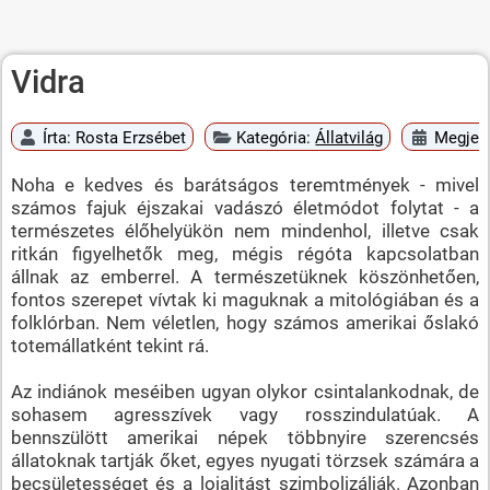
Vidra
Írta:
Rosta Erzsébet
Kategória:
Állatvilág
Megjele
Noha e kedves és barátságos teremtmények - mivel
számos fajuk éjszakai vadászó életmódot folytat - a
természetes élőhelyükön nem mindenhol, illetve csak
ritkán figyelhetők meg, mégis régóta kapcsolatban
állnak az emberrel. A természetüknek köszönhetően,
fontos szerepet vívtak ki maguknak a mitológiában és a
folklórban. Nem véletlen, hogy számos amerikai őslakó
totemállatként tekint rá.
Az indiánok meséiben ugyan olykor csintalankodnak, de
sohasem agresszívek vagy rosszindulatúak. A
bennszülött amerikai népek többnyire szerencsés
állatoknak tartják őket, egyes nyugati törzsek számára a
becsületességet és a lojalitást szimbolizálják. Azonban