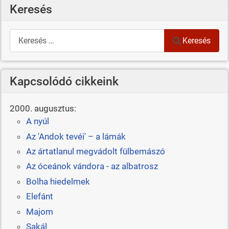
Keresés
Keresés
Keresés
Kapcsolódó cikkeink
2000. augusztus:
A nyúl
Az 'Andok tevéi' – a lámák
Az ártatlanul megvádolt fülbemászó
Az óceánok vándora - az albatrosz
Bolha hiedelmek
Elefánt
Majom
Sakál