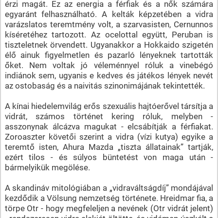
érzi magát. Ez az energia a férfiak és a nők számára
egyaránt felhasználható. A kelták képzetében a vidra
varázslatos teremtmény volt, a szarvasisten, Cernunnos
kíséretéhez tartozott. Az ocelottal együtt, Peruban is
tiszteletnek örvendett. Ugyanakkor a Hokkaido szigetén
élő ainuk figyelmetlen és pazarló lényeknek tartották
őket. Nem voltak jó véleménnyel róluk a vinebégó
indiánok sem, ugyanis e kedves és játékos lények nevét
az ostobaság és a naivitás szinonimájának tekintették.
A kínai hiedelemvilág erős szexuális hajtóerővel társítja a
vidrát, számos történet kering róluk, melyben -
asszonynak álcázva magukat - elcsábítják a férfiakat.
Zoroaszter követői szerint a vidra (vízi kutya) egyike a
teremtő isten, Ahura Mazda „tiszta állatainak” tartják,
ezért tilos - és súlyos büntetést von maga után -
bármelyikük megölése.
A skandináv mitológiában a „vidraváltságdíj” mondájával
kezdődik a Völsung nemzetség története. Hreidmar fia, a
törpe Otr - hogy megfeleljen a nevének (Otr vidrát jelent)