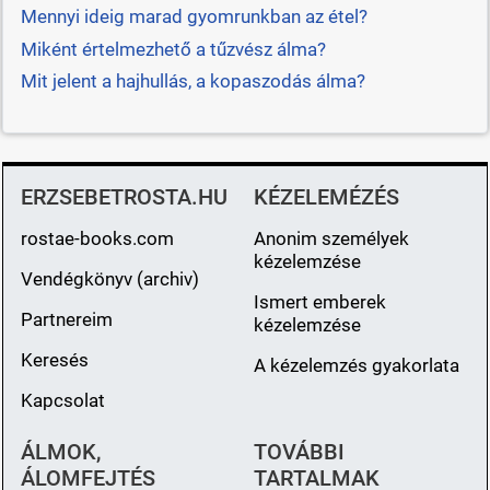
Mennyi ideig marad gyomrunkban az étel?
Miként értelmezhető a tűzvész álma?
Mit jelent a hajhullás, a kopaszodás álma?
ERZSEBETROSTA.HU
KÉZELEMÉZÉS
rostae-books.com
Anonim személyek
kézelemzése
Vendégkönyv (archiv)
Ismert emberek
Partnereim
kézelemzése
Keresés
A kézelemzés gyakorlata
Kapcsolat
ÁLMOK,
TOVÁBBI
ÁLOMFEJTÉS
TARTALMAK