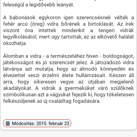
feleségül a legidősebb leányát.
A babonások egykoron igen szerencsésnek vélték a
fehér arcú (öreg) vidra bőrének a birtoklását. Az írek
viszont óva intettek mindenkit a tengeri vidrák
legyilkolásától, mert úgy tartották, ez az elkövető halálát
okozhatja.
Álomban a vidra - a természetéhez híven - boldogságot,
játékosságot és jó szerencsét jelez. A játszadozó vidra
látványa azt mutatja, hogy az álmodó könnyedén és
élvezettel veszi érzelmi élete hullámzásait. Készen áll
arra, hogy sikeresen vegye az útjában megjelenő
akadályokat. A vidrák a gyermeküket váró szülőknek
szimbolikusan azt a vágyukat fejezik ki, hogy tökéletesen
felkészüljenek az új családtag fogadására.
Módosítás: 2015. február 23