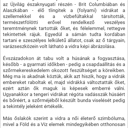
az Újvilág északnyugati részén - Brit Columbiában és
Alaszkában - élő tlingitek a (folyami) vidrákat a
szellemekkel és a vízbefúltakkal társították,
természetfölötti erővel rendelkező veszélyes
teremtménynek tartották őket, és félelemmel, rettegve
tekintettek rájuk. Egyedül a sámán tudta kordában
tartani e szeszélyes lelkületű állatot, csak az ő tárgyain,
varázseszközein volt látható a vidra képi ábrázolása.
Évszázadokon át tabu volt a húsának a fogyasztása,
később - a gyarmati időkben - pedig a csapdaállítás és a
szőrmekereskedelem okozott feszültséget a köreikben.
Még ma is akadnak köztük, akik azt hiszik, hogy a vidrák
embereket raboltak el, majd vidrákká változtatták őket,
ezért aztán ők maguk is képesek emberré válni.
Ugyanakkor a tengeri vidrákat régóta vadásszák húsáért
és bőréért, a szőrméjéből készült bunda viselését pedig
a tekintély jeleként értékelik.
Más őslakók szerint a vidra a női életerő szimbóluma,
mivel a Föld és a Víz elemek mindegyikében otthonosan