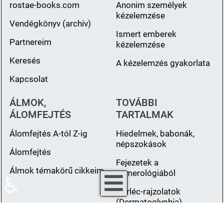
rostae-books.com
Anonim személyek
kézelemzése
Vendégkönyv (archiv)
Ismert emberek
Partnereim
kézelemzése
Keresés
A kézelemzés gyakorlata
Kapcsolat
ÁLMOK,
TOVÁBBI
ÁLOMFEJTÉS
TARTALMAK
Álomfejtés A-tól Z-ig
Hiedelmek, babonák,
népszokások
Álomfejtés
Fejezetek a
Álmok témakörű cikkeim
numerológiából
♿
Bőrléc-rajzolatok
(Dermatoglyphia)
Fiziognómia -