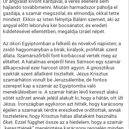
Úr angyalát kivont kardjával, a verés ellenére sem
hajlandó továbbmenni. Miután harmadszor páholja el
gazdája, a szamár megszólal, és elmondja, okkal tette
mindezt. Ekkor az Isten felnyitja Bálám szemeit, aki az
angyal előtt leborulva kér bocsánatot, és eredeti
küldetésével ellentétben, megáldja Izráel népét.
Az ókori Egyiptomban a felkelő és növekvő napisten; a
zsidó hagyományban a bírák, királyok, próféták szent
állata. Szamárszőrből font korbáccsal verték meg az
elítéltet. A hatalmas erejéről híres Sámson egy szamár
állkapcsával ezer harcost ütött agyon. A gnosztikus
szekták szent állatként tisztelték. Jézus Krisztus
szamárháton vonult be Jeruzsálembe, de fontos
szerepet kap a szamár az Egyiptomba való
menekülésében is. A szamár hátán lévő kereszt alakú
sötét szőrzet annak jeléül alakult ki, hogy a hátán, ott ült
Jézus. Írországban egykoron azt hitték, hogy karácsony
éjjelén a szamarak térdre ereszkedve ordítottak, annak
tiszteletére, hogy Krisztus hátas állataként használta
őket. Ezzel függhet össze az a hiedelem, hogy a szamár
„keresztjének” megérintése karácsony reggelén minden