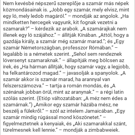
Nem kevésbé népszerű szereplője a szamár más népek
közmondásainak is. „Jobb egy szamár, mely elvisz, mint
egy ló, mely ledob magáról.” – mondják az angolok. „Ha
mindketten hercegek vagyunk, kit fognak vezetni a
szamarak?” – kérdezik az arabok. „A szamárajkak nem
illenek egy ló szájához.” – állítják Kínában. „Attól, hogy a
gazdája király, a szamár még szamár marad.”; és „Egy
szamár Németországban, professzor Rómában.” –
legalább is a németek szerint. „Sehol sem rendeznek
lóversenyt szamaraknak.” – állapítják meg bölcsen az
írek, és „Ha hárman állítják, hogy szamár vagy, a legjobb,
ha felkantározod magad.” – javasolják a spanyolok. „A
szamár akkor is szamár marad, ha arannyal van
felszerszámozva.” – tartja a román mondás, és „A
szénának jobban örül, mint az aranynak.” – a régi latin
szólás szerint. (Etióp változatában: „A méz nem édes a
szamárnak.”) „Amikor egy szamár házába mész, ne
beszélj a fülekről.” – szól az intelem Jamaicában. „Egy
szamár mindig rúgással mond köszönetet.” –
figyelmeztetnek a kenyaiak, és „Aki szamarakkal szánt,
türelmesnek kell lennie.” – mondják a zimbabweiek.