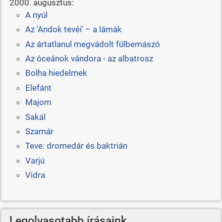
2000. augusztus:
A nyúl
Az 'Andok tevéi' – a lámák
Az ártatlanul megvádolt fülbemászó
Az óceánok vándora - az albatrosz
Bolha hiedelmek
Elefánt
Majom
Sakál
Szamár
Teve: dromedár és baktrián
Varjú
Vidra
Legolvasotabb írásaink