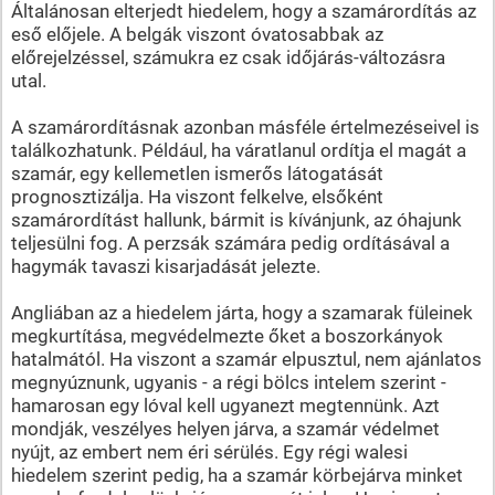
Általánosan elterjedt hiedelem, hogy a szamárordítás az
eső előjele. A belgák viszont óvatosabbak az
előrejelzéssel, számukra ez csak időjárás-változásra
utal.
A szamárordításnak azonban másféle értelmezéseivel is
találkozhatunk. Például, ha váratlanul ordítja el magát a
szamár, egy kellemetlen ismerős látogatását
prognosztizálja. Ha viszont felkelve, elsőként
szamárordítást hallunk, bármit is kívánjunk, az óhajunk
teljesülni fog. A perzsák számára pedig ordításával a
hagymák tavaszi kisarjadását jelezte.
Angliában az a hiedelem járta, hogy a szamarak füleinek
megkurtítása, megvédelmezte őket a boszorkányok
hatalmától. Ha viszont a szamár elpusztul, nem ajánlatos
megnyúznunk, ugyanis - a régi bölcs intelem szerint -
hamarosan egy lóval kell ugyanezt megtennünk. Azt
mondják, veszélyes helyen járva, a szamár védelmet
nyújt, az embert nem éri sérülés. Egy régi walesi
hiedelem szerint pedig, ha a szamár körbejárva minket