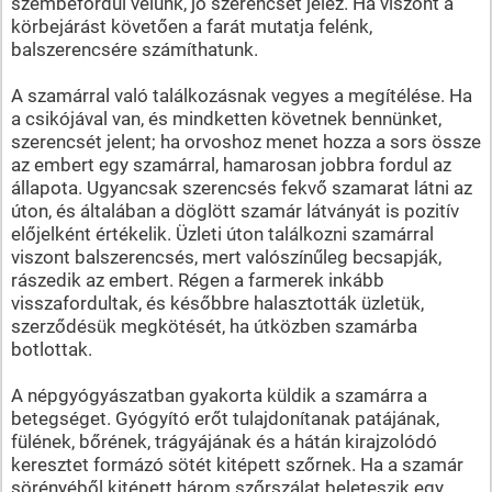
szembefordul velünk, jó szerencsét jelez. Ha viszont a
körbejárást követően a farát mutatja felénk,
balszerencsére számíthatunk.
A szamárral való találkozásnak vegyes a megítélése. Ha
a csikójával van, és mindketten követnek bennünket,
szerencsét jelent; ha orvoshoz menet hozza a sors össze
az embert egy szamárral, hamarosan jobbra fordul az
állapota. Ugyancsak szerencsés fekvő szamarat látni az
úton, és általában a döglött szamár látványát is pozitív
előjelként értékelik. Üzleti úton találkozni szamárral
viszont balszerencsés, mert valószínűleg becsapják,
rászedik az embert. Régen a farmerek inkább
visszafordultak, és későbbre halasztották üzletük,
szerződésük megkötését, ha útközben szamárba
botlottak.
A népgyógyászatban gyakorta küldik a szamárra a
betegséget. Gyógyító erőt tulajdonítanak patájának,
fülének, bőrének, trágyájának és a hátán kirajzolódó
keresztet formázó sötét kitépett szőrnek. Ha a szamár
sörényéből kitépett három szőrszálat beleteszik egy