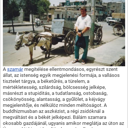
A
szamár
megítélése ellentmondásos, egyrészt szent
állat, az istenség egyik megjelenési formája, a vallásos
tisztelet tárgya, a béketűrés, a türelem, a
mértékletesség, szilárdság, bölcsesség jelképe,
másrészt a stupiditás, a tudatlanság, ostobaság,
csökönyösség, alantasság, a gyűlölet, a kéjvágy
megjelenítője, és nélkülöz minden méltóságot. A
buddhizmusban az aszkézist, a régi zsidóknál a
megváltást és a békét jelképezi. Bálám szamara
okosabb gazdájánál, ugyanis amikor meglátja az úton az