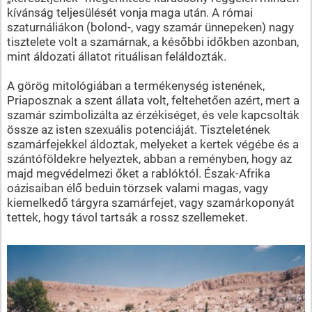
kívánság teljesülését vonja maga után. A római
szaturnáliákon (bolond-, vagy szamár ünnepeken) nagy
tisztelete volt a szamárnak, a későbbi időkben azonban,
mint áldozati állatot rituálisan feláldozták.
A görög mitológiában a termékenység istenének,
Priaposznak a szent állata volt, feltehetően azért, mert a
szamár szimbolizálta az érzékiséget, és vele kapcsolták
össze az isten szexuális potenciáját. Tiszteletének
szamárfejekkel áldoztak, melyeket a kertek végébe és a
szántóföldekre helyeztek, abban a reményben, hogy az
majd megvédelmezi őket a rablóktól. Észak-Afrika
oázisaiban élő beduin törzsek valami magas, vagy
kiemelkedő tárgyra szamárfejet, vagy szamárkoponyát
tettek, hogy távol tartsák a rossz szellemeket.