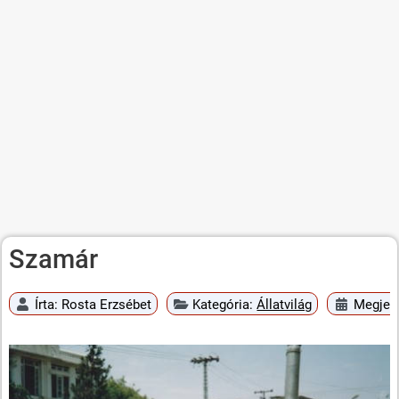
Szamár
Írta:
Rosta Erzsébet
Kategória:
Állatvilág
Megjele