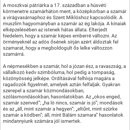
A moszkvai pátriárka a 17. században a húsvéti
körmenetre szamárháton ment, a középkorban a szamár
a virágvasárnaphoz és Szent Miklóshoz kapcsolódik. A
muszlim hagyományban a szamár az ég lakója. A kínaiak
elképzelésében az istenek hátas állata. Elterjedt
hiedelem, hogy a szamár képes emberré változni. Az
örményeknél az adós ősének sírján azért áldoztak fel
szamarat, hogy a megboldogult ős lelke változzon
szamárrá.
A népmesékben a szamár, hol a józan ész, a ravaszság, a
vállalkozó kedv szimbóluma, hol pedig a tompaság,
közönyösség jelképe. Ordításával felhívja magára a
ragadozók figyelmét, amelyek aztán felfalják. Gyakran
szerepel a szamár közmondásokban,
szólásmondásokban, hasonlatokban. Az „okos enged,
szamár szenved”; „ha ló nincs, szamár is jó”; mondások
és az „áll, mint szamár a hegyen”; „eltűnt, mint szürke
szamár a ködben”; áll, mint Bálám szamara” hasonlatok
mindannyiunk számára jól ismertek.