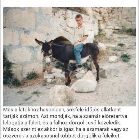
Más állatokhoz hasonlóan, sokfelé időjós állatként
tartják számon. Azt mondják, ha a szamár előretartva
lelógatja a füleit, és a falhoz dörgöli, eső közeledik.
Mások szerint ez akkor is igaz, ha a szamarak vagy az
öszvérek a szokásosnál többet dörgölik a füleiket.