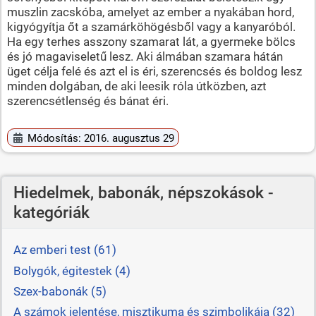
muszlin zacskóba, amelyet az ember a nyakában hord,
kigyógyítja őt a szamárköhögésből vagy a kanyaróból.
Ha egy terhes asszony szamarat lát, a gyermeke bölcs
és jó magaviseletű lesz. Aki álmában szamara hátán
üget célja felé és azt el is éri, szerencsés és boldog lesz
minden dolgában, de aki leesik róla útközben, azt
szerencsétlenség és bánat éri.
Módosítás: 2016. augusztus 29
Hiedelmek, babonák, népszokások -
kategóriák
Az emberi test (61)
Bolygók, égitestek (4)
Szex-babonák (5)
A számok jelentése, misztikuma és szimbolikája (32)