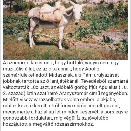
A szamárról közismert, hogy botfülű, vagyis nem egy
muzikális állat, ez az oka annak, hogy Apollo
szamárfüleket adott Midasznak, aki Pán furulyázását
jobbnak tartotta az ő lantjátékánál. Tévedésből szamárrá
változtatták Lúciuszt, az előkelő görög ifjút Apuleius (i. u.
2. század) latin szatíraíró Aranyszamár című regényében.
Mielőtt visszavarázsolhatták volna emberi alakjába,
rablók kezére került; ettől fogva sűrűn cserélt gazdát,
megismerte a háziállati lét minden keservét, a sors egyre
gonoszabb fordulatait, míg végül Ízisz jóvoltából
hozzájutott a megváltó rózsaszirmokhoz.