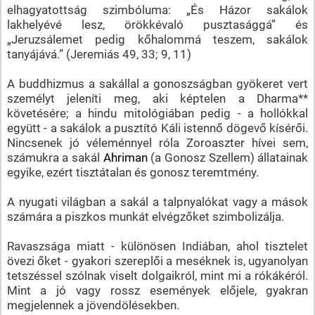
elhagyatottság szimbóluma: „És Házor sakálok
lakhelyévé lesz, örökkévaló pusztasággá” és
„Jeruzsálemet pedig kőhalommá teszem, sakálok
tanyájává.” (Jeremiás 49, 33; 9, 11)
A buddhizmus a sakállal a gonoszságban gyökeret vert
személyt jeleníti meg, aki képtelen a Dharma**
követésére; a hindu mitológiában pedig - a hollókkal
együtt - a sakálok a pusztító Káli istennő dögevő kísérői.
Nincsenek jó véleménnyel róla Zoroaszter hívei sem,
számukra a sakál
Ahriman
(a Gonosz Szellem) állatainak
egyike, ezért tisztátalan és gonosz teremtmény.
A nyugati világban a sakál a talpnyalókat vagy a mások
számára a piszkos munkát elvégzőket szimbolizálja.
Ravaszsága miatt - különösen Indiában, ahol tisztelet
övezi őket - gyakori szereplői a meséknek is, ugyanolyan
tetszéssel szólnak viselt dolgaikról, mint mi a rókákéról.
Mint a jó vagy rossz események előjele, gyakran
megjelennek a jövendölésekben.