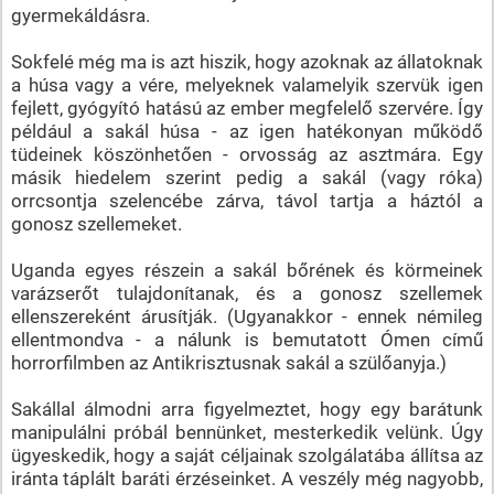
gyermekáldásra.
Sokfelé még ma is azt hiszik, hogy azoknak az állatoknak
a húsa vagy a vére, melyeknek valamelyik szervük igen
fejlett, gyógyító hatású az ember megfelelő szervére. Így
például a sakál húsa - az igen hatékonyan működő
tüdeinek köszönhetően - orvosság az asztmára. Egy
másik hiedelem szerint pedig a sakál (vagy róka)
orrcsontja szelencébe zárva, távol tartja a háztól a
gonosz szellemeket.
Uganda egyes részein a sakál bőrének és körmeinek
varázserőt tulajdonítanak, és a gonosz szellemek
ellenszereként árusítják. (Ugyanakkor - ennek némileg
ellentmondva - a nálunk is bemutatott Ómen című
horrorfilmben az Antikrisztusnak sakál a szülőanyja.)
Sakállal álmodni arra figyelmeztet, hogy egy barátunk
manipulálni próbál bennünket, mesterkedik velünk. Úgy
ügyeskedik, hogy a saját céljainak szolgálatába állítsa az
iránta táplált baráti érzéseinket. A veszély még nagyobb,