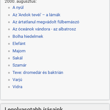
2000. augusztus:
A nyúl
Az 'Andok tevéi' – a lámák
Az ártatlanul megvádolt fülbemászó
Az óceánok vándora - az albatrosz
Bolha hiedelmek
Elefánt
Majom
Sakál
Szamár
Teve: dromedár és baktrián
Varjú
Vidra
Legolvasotabb írásaink