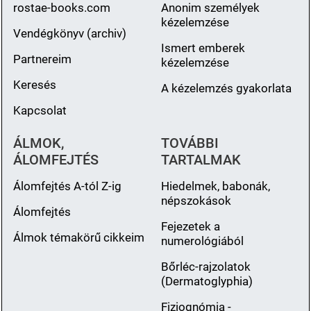
rostae-books.com
Anonim személyek
kézelemzése
Vendégkönyv (archiv)
Ismert emberek
Partnereim
kézelemzése
Keresés
A kézelemzés gyakorlata
Kapcsolat
ÁLMOK,
TOVÁBBI
ÁLOMFEJTÉS
TARTALMAK
Álomfejtés A-tól Z-ig
Hiedelmek, babonák,
népszokások
Álomfejtés
Fejezetek a
Álmok témakörű cikkeim
numerológiából
Bőrléc-rajzolatok
(Dermatoglyphia)
Fiziognómia -