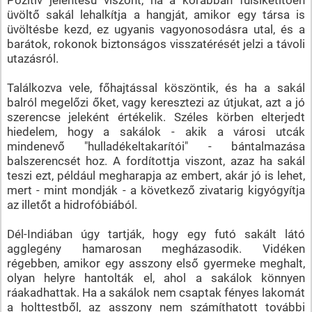
üvöltő sakál lehalkítja a hangját, amikor egy társa is
üvöltésbe kezd, ez ugyanis vagyonosodásra utal, és a
barátok, rokonok biztonságos visszatérését jelzi a távoli
utazásról.
Találkozva vele, főhajtással köszöntik, és ha a sakál
balról megelőzi őket, vagy keresztezi az útjukat, azt a jó
szerencse jeleként értékelik. Széles körben elterjedt
hiedelem, hogy a sakálok - akik a városi utcák
mindenevő "hulladékeltakarítói" - bántalmazása
balszerencsét hoz. A fordítottja viszont, azaz ha sakál
teszi ezt, például megharapja az embert, akár jó is lehet,
mert - mint mondják - a következő zivatarig kigyógyítja
az illetőt a hidrofóbiából.
Dél-Indiában úgy tartják, hogy egy futó sakált látó
agglegény hamarosan megházasodik. Vidéken
régebben, amikor egy asszony első gyermeke meghalt,
olyan helyre hantolták el, ahol a sakálok könnyen
ráakadhattak. Ha a sakálok nem csaptak fényes lakomát
a holttestből, az asszony nem számíthatott további