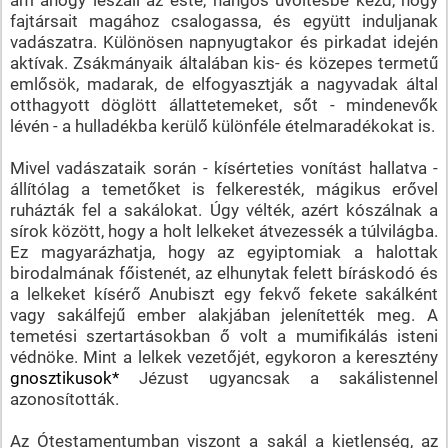
fajtársait magához csalogassa, és együtt induljanak
vadászatra. Különösen napnyugtakor és pirkadat idején
aktívak. Zsákmányaik általában kis- és közepes termetű
emlősök, madarak, de elfogyasztják a nagyvadak által
otthagyott döglött állattetemeket, sőt - mindenevők
lévén - a hulladékba kerülő különféle ételmaradékokat is.
Mivel vadászataik során - kísérteties vonítást hallatva -
állítólag a temetőket is felkeresték, mágikus erővel
ruházták fel a sakálokat. Úgy vélték, azért kószálnak a
sírok között, hogy a holt lelkeket átvezessék a túlvilágba.
Ez magyarázhatja, hogy az egyiptomiak a halottak
birodalmának főistenét, az elhunytak felett bíráskodó és
a lelkeket kísérő Anubiszt egy fekvő fekete sakálként
vagy sakálfejű ember alakjában jelenítették meg. A
temetési szertartásokban ő volt a mumifikálás isteni
védnöke. Mint a lelkek vezetőjét, egykoron a keresztény
gnosztikusok*
Jézust ugyancsak a sakálistennel
azonosították.
Az Ótestamentumban viszont a sakál a kietlenség, az