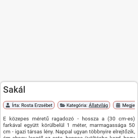
Sakál
Írta:
Rosta Erzsébet
Kategória:
Állatvilág
Megjele
E közepes méretű ragadozó - hossza a (30 cm-es)
farkával együtt körülbelül 1 méter, marmagassága 50
cm - igazi társas lény. Nappal ugyan többnyire elrejtőzik,
ám ahogy leszáll az este, hangos üvöltésbe kezd, hogy