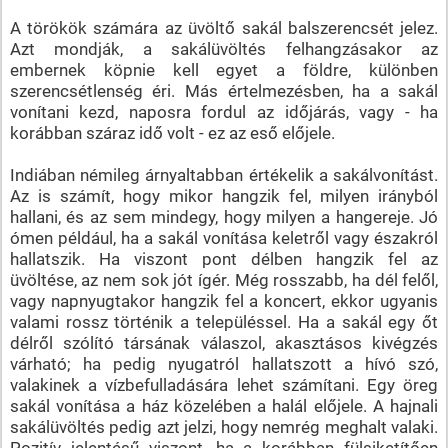
A törökök számára az üvöltő sakál balszerencsét jelez.
Azt mondják, a sakálüvöltés felhangzásakor az
embernek köpnie kell egyet a földre, különben
szerencsétlenség éri. Más értelmezésben, ha a sakál
vonítani kezd, naposra fordul az időjárás, vagy - ha
korábban száraz idő volt - ez az eső előjele.
Indiában némileg árnyaltabban értékelik a sakálvonítást.
Az is számít, hogy mikor hangzik fel, milyen irányból
hallani, és az sem mindegy, hogy milyen a hangereje. Jó
ómen például, ha a sakál vonítása keletről vagy északról
hallatszik. Ha viszont pont délben hangzik fel az
üvöltése, az nem sok jót ígér. Még rosszabb, ha dél felől,
vagy napnyugtakor hangzik fel a koncert, ekkor ugyanis
valami rossz történik a településsel. Ha a sakál egy őt
délről szólító társának válaszol, akasztásos kivégzés
várható; ha pedig nyugatról hallatszott a hívó szó,
valakinek a vízbefulladására lehet számítani. Egy öreg
sakál vonítása a ház közelében a halál előjele. A hajnali
sakálüvöltés pedig azt jelzi, hogy nemrég meghalt valaki.
Pozitív jelentésű viszont, ha a korábban fülsiketítően