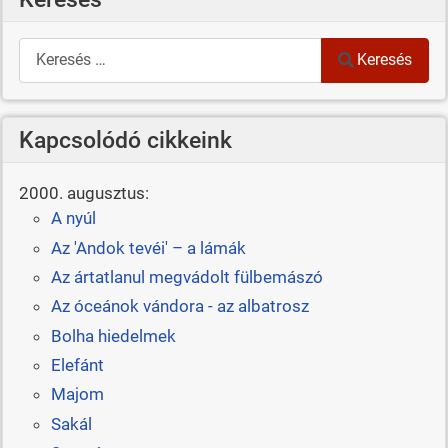
Keresés
Keresés
Kapcsolódó cikkeink
2000. augusztus:
A nyúl
Az 'Andok tevéi' – a lámák
Az ártatlanul megvádolt fülbemászó
Az óceánok vándora - az albatrosz
Bolha hiedelmek
Elefánt
Majom
Sakál