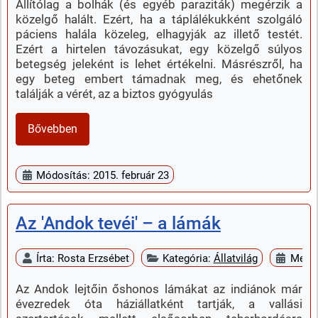
Állítólag a bolhák (és egyéb paraziták) megérzik a
közelgő halált. Ezért, ha a táplálékukként szolgáló
páciens halála közeleg, elhagyják az illető testét.
Ezért a hirtelen távozásukat, egy közelgő súlyos
betegség jeleként is lehet értékelni. Másrészről, ha
egy beteg embert támadnak meg, és ehetőnek
találják a vérét, az a biztos gyógyulás
Bővebben
Módosítás: 2015. február 23
Az 'Andok tevéi' – a lámák
Írta:
Rosta Erzsébet
Kategória:
Állatvilág
Megje
Az Andok lejtőin őshonos lámákat az indiánok már
évezredek óta háziállatként tartják, a vallási