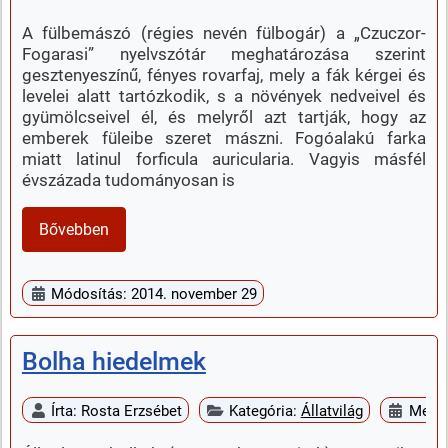
A fülbemászó (régies nevén fülbogár) a „Czuczor-
Fogarasi” nyelvszótár meghatározása szerint
gesztenyeszínű, fényes rovarfaj, mely a fák kérgei és
levelei alatt tartózkodik, s a növények nedveivel és
gyümölcseivel él, és melyről azt tartják, hogy az
emberek füleibe szeret mászni. Fogóalakú farka
miatt latinul forficula auricularia. Vagyis másfél
évszázada tudományosan is
Bővebben
Módosítás: 2014. november 29
Bolha hiedelmek
Írta:
Rosta Erzsébet
Kategória:
Állatvilág
Megje