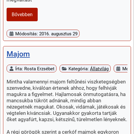
Bővebben
Módosítás: 2016. augusztus 29
Majom
Írta:
Rosta Erzsébet
Kategória:
Állatvilág
Megje
Mintha valamennyi majom feltűnési viszketegségben
szenvedne, kiválóan értenek ahhoz, hogy felhívják
magukra a figyelmet. Hajlamosak önmutogatásra, ha
mancsukba tükröt adnának, mindig abban
nézegetnék magukat. Okosak, vidámak, játékosak és
végtelen kíváncsiak. Ugyanakkor gyakorta tartják
őket agyafúrt, kapzsi, kétszínű, türelmetlen lényeknek.
A régi görögök szerint a cerkóf majmok egykoron