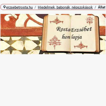
erzsebetrosta.hu
Hiedelmek, babonák, népszokások
Állat