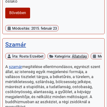
őslakó
Bővebben
Módosítás: 2015. február 23
Szamár
Írta:
Rosta Erzsébet
Kategória:
Állatvilág
Megje
A
szamár
megítélése ellentmondásos, egyrészt szent
állat, az istenség egyik megjelenési formája, a
vallásos tisztelet tárgya, a béketűrés, a türelem, a
mértékletesség, szilárdság, bölcsesség jelképe,
másrészt a stupiditás, a tudatlanság, ostobaság,
csökönyösség, alantasság, a gyűlölet, a kéjvágy
megjelenítője, és nélkülöz minden méltóságot. A
buddhizmusban az aszkézist, a régi zsidóknál a
megváltást