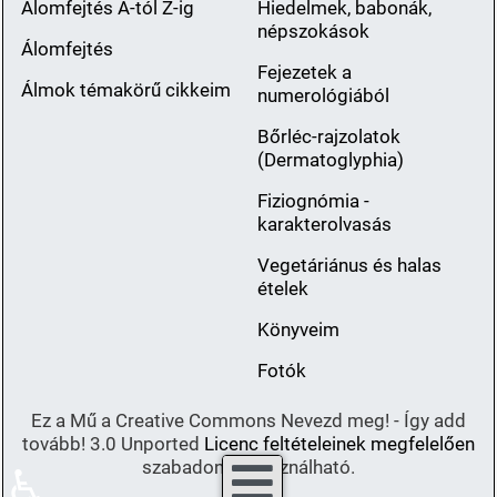
Álomfejtés A-tól Z-ig
Hiedelmek, babonák,
népszokások
Álomfejtés
Fejezetek a
Álmok témakörű cikkeim
numerológiából
Bőrléc-rajzolatok
(Dermatoglyphia)
Fiziognómia -
karakterolvasás
Vegetáriánus és halas
ételek
Könyveim
Fotók
Ez a Mű a Creative Commons Nevezd meg! - Így add
tovább! 3.0 Unported
Licenc feltételeinek megfelelően
szabadon felhasználható.
♿