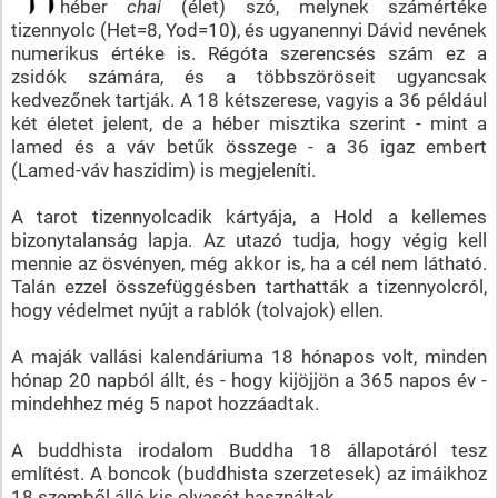
héber
chai
(élet) szó, melynek számértéke
tizennyolc (Het=8, Yod=10), és ugyanennyi Dávid nevének
numerikus értéke is. Régóta szerencsés szám ez a
zsidók számára, és a többszöröseit ugyancsak
kedvezőnek tartják. A 18 kétszerese, vagyis a 36 például
két életet jelent, de a héber misztika szerint - mint a
lamed és a váv betűk összege - a 36 igaz embert
(Lamed-váv haszidim) is megjeleníti.
A tarot tizennyolcadik kártyája, a Hold a kellemes
bizonytalanság lapja. Az utazó tudja, hogy végig kell
mennie az ösvényen, még akkor is, ha a cél nem látható.
Talán ezzel összefüggésben tarthatták a tizennyolcról,
hogy védelmet nyújt a rablók (tolvajok) ellen.
A maják vallási kalendáriuma 18 hónapos volt, minden
hónap 20 napból állt, és - hogy kijöjjön a 365 napos év -
mindehhez még 5 napot hozzáadtak.
A buddhista irodalom Buddha 18 állapotáról tesz
említést. A boncok (buddhista szerzetesek) az imáikhoz
18 szemből álló kis olvasót használtak.