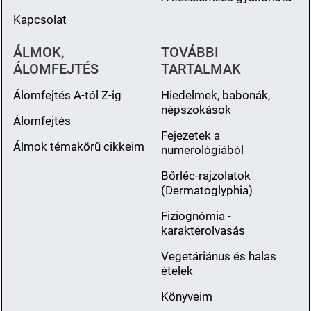
Kapcsolat
ÁLMOK,
TOVÁBBI
ÁLOMFEJTÉS
TARTALMAK
Álomfejtés A-tól Z-ig
Hiedelmek, babonák,
népszokások
Álomfejtés
Fejezetek a
Álmok témakörű cikkeim
numerológiából
Bőrléc-rajzolatok
(Dermatoglyphia)
Fiziognómia -
karakterolvasás
Vegetáriánus és halas
ételek
Könyveim