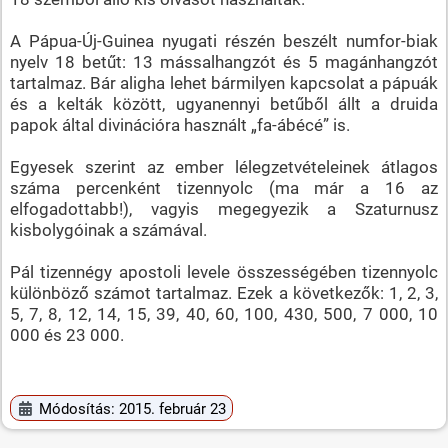
A Pápua-Új-Guinea nyugati részén beszélt numfor-biak
nyelv 18 betűt: 13 mássalhangzót és 5 magánhangzót
tartalmaz. Bár aligha lehet bármilyen kapcsolat a pápuák
és a kelták között, ugyanennyi betűből állt a druida
papok által divinációra használt „fa-ábécé” is.
Egyesek szerint az ember lélegzetvételeinek átlagos
száma percenként tizennyolc (ma már a 16 az
elfogadottabb!), vagyis megegyezik a Szaturnusz
kisbolygóinak a számával.
Pál tizennégy apostoli levele összességében tizennyolc
különböző számot tartalmaz. Ezek a következők: 1, 2, 3,
5, 7, 8, 12, 14, 15, 39, 40, 60, 100, 430, 500, 7 000, 10
000 és 23 000.
Módosítás: 2015. február 23