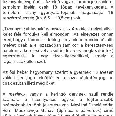
tizennyolc évig épült. Az első vagy salamoni jeruzsálemi
templom idején csak 18 főpap tevékenykedett. A
templom arany gyertyatartójának magassága 18
tenyérszélesség (kb. 6,5 – 10,5 cm) volt.
„Tizennyolc áldásnak” is nevezik az
Amidát
, amelyet állva,
kelet felé fordulva kell elmondani. Az elnevezés onnan
ered, hogy a főima eredetileg ennyi áldásmondásból állt,
melyet csak a 4. században (amikor a kereszténység
hatalomra kerülésével a zsidóüldözések megkezdődtek)
egészítették ki egy tizenkilencedikkel, amely a
rágalmazók ellen szól.
Az ősi héber hagyomány szerint a gyermek 18 évesen
válik teljes jogú felnőtté, és a házasságkötés joga is
csak ezután illeti meg őket.
A
mevlevik
, vagyis a keringő dervisek szúfi rendje
számára a tizennyolcas egyike a legfontosabb
számoknak és több jelentése van. Mevláná Dzseláleddín
Rúmi Masznaví-je Mánaví (Spirituális párversek) című
költeményének bevezetése 18 versből áll; mindenkinek,