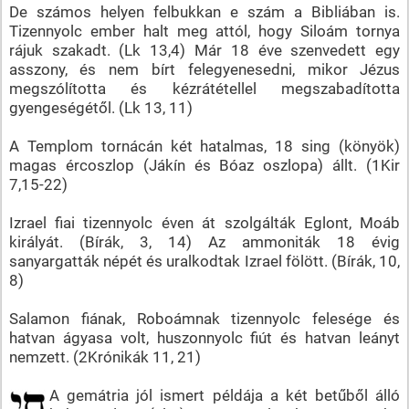
De számos helyen felbukkan e szám a Bibliában is.
Tizennyolc ember halt meg attól, hogy Siloám tornya
rájuk szakadt. (Lk 13,4) Már 18 éve szenvedett egy
asszony, és nem bírt felegyenesedni, mikor Jézus
megszólította és kézrátétellel megszabadította
gyengeségétől. (Lk 13, 11)
A Templom tornácán két hatalmas, 18 sing (könyök)
magas ércoszlop (Jákín és Bóaz oszlopa) állt. (1Kir
7,15-22)
Izrael fiai tizennyolc éven át szolgálták Eglont, Moáb
királyát. (Bírák, 3, 14) Az ammoniták 18 évig
sanyargatták népét és uralkodtak Izrael fölött. (Bírák, 10,
8)
Salamon fiának, Roboámnak tizennyolc felesége és
hatvan ágyasa volt, huszonnyolc fiút és hatvan leányt
nemzett. (2Krónikák 11, 21)
A gemátria jól ismert példája a két betűből álló