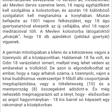
aki Mevlevi dervis szeretne lenni, 18 napig egyházfiként
kell szolgálnia a kolostorban, és azután 18 különböző
szolgálatot kell megtanulnia a konyhában. Miután
befejezte az 1001 napos felkészülést, egy 18 ágú
gyertyatartóval elvezetik az új cellájába, ahol 18 napot
meditációval tölt. A Mevlevi kolostorba látogatóktól
„elvárják”, hogy 18 db ajándékot (például gyertyát)
vigyenek.
A germán mitológiában a kilenc és a kétszerese, vagyis a
tizennyolc áll a középpontban. Haldannak 18 fia volt, és
Odin 18 varázslatot ismert, mellyel meg lehet védeni az
embereket a trolloktól. De azon is elgondolkodhat az
ember, hogy a nagy arhatok száma, a tizennyolc, vajon a
kínai buddhizmus vezérszentjei 9 főből álló csoportjának
megduplázódása, vagy a tökéletesség (10) és a
mennyország (8) összegeként adódott-e. És még
nehezebb megmagyarázni azt a tényt, hogy - elsősorban
az angol hagyományban - 18 kis barrel só képezett egy
rakományt a középkorban.