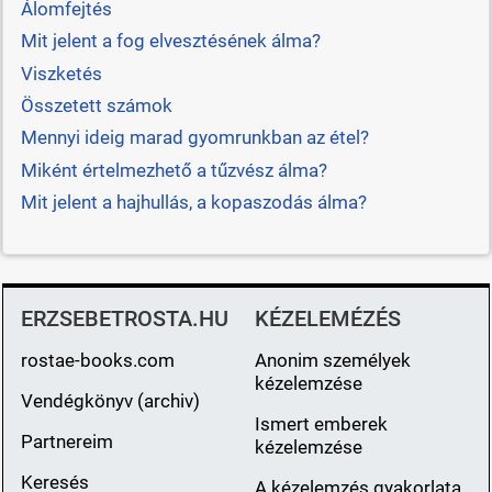
Álomfejtés
Mit jelent a fog elvesztésének álma?
Viszketés
Összetett számok
Mennyi ideig marad gyomrunkban az étel?
Miként értelmezhető a tűzvész álma?
Mit jelent a hajhullás, a kopaszodás álma?
ERZSEBETROSTA.HU
KÉZELEMÉZÉS
rostae-books.com
Anonim személyek
kézelemzése
Vendégkönyv (archiv)
Ismert emberek
Partnereim
kézelemzése
Keresés
A kézelemzés gyakorlata