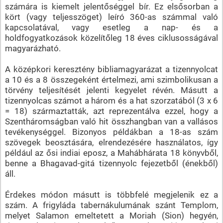
számára is kiemelt jelentőséggel bír. Ez elsősorban a
kört (vagy teljesszöget) leíró 360-as számmal való
kapcsolatával, vagy esetleg a nap- és a
holdfogyatkozások közelítőleg 18 éves ciklusosságával
magyarázható.
A középkori keresztény bibliamagyarázat a tizennyolcat
a 10 és a 8 összegeként értelmezi, ami szimbolikusan a
törvény teljesítését jelenti kegyelet révén. Másutt a
tizennyolcas számot a három és a hat szorzatából (3 x 6
= 18) származtatták, azt reprezentálva ezzel, hogy a
Szentháromságban való hit összhangban van a vallásos
tevékenységgel. Bizonyos példákban a 18-as szám
szövegek beosztására, elrendezésére használatos, így
például az ősi indiai eposz, a Mahábhárata 18 könyvből,
benne a Bhagavad-gitá tizennyolc fejezetből (énekből)
áll.
Érdekes módon másutt is többfelé megjelenik ez a
szám. A frigyláda tabernákulumának szánt Templom,
melyet Salamon emeltetett a Moriah (Sion) hegyén,