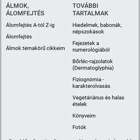
ÁLMOK,
TOVÁBBI
ÁLOMFEJTÉS
TARTALMAK
Álomfejtés A-tól Z-ig
Hiedelmek, babonák,
népszokások
Álomfejtés
Fejezetek a
Álmok témakörű cikkeim
numerológiából
Bőrléc-rajzolatok
(Dermatoglyphia)
Fiziognómia -
karakterolvasás
Vegetáriánus és halas
ételek
Könyveim
Fotók