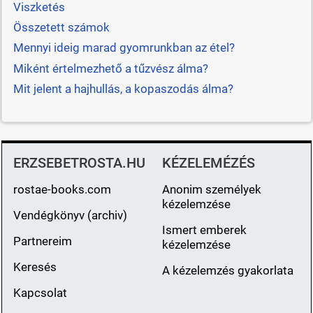
Viszketés
Összetett számok
Mennyi ideig marad gyomrunkban az étel?
Miként értelmezhető a tűzvész álma?
Mit jelent a hajhullás, a kopaszodás álma?
ERZSEBETROSTA.HU
KÉZELEMÉZÉS
rostae-books.com
Anonim személyek
kézelemzése
Vendégkönyv (archiv)
Ismert emberek
Partnereim
kézelemzése
Keresés
A kézelemzés gyakorlata
Kapcsolat