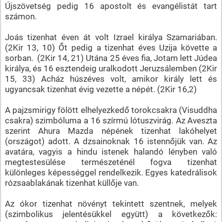
Újszövetség pedig 16 apostolt és evangélistát tart
számon.
Joás tizenhat éven át volt Izrael királya Szamariában.
(2Kir 13, 10) Őt pedig a tizenhat éves Uzija követte a
sorban. (2Kir 14, 21) Utána 25 éves fia, Jotam lett Júdea
királya, és 16 esztendeig uralkodott Jeruzsálemben (2Kir
15, 33) Acház húszéves volt, amikor király lett és
ugyancsak tizenhat évig vezette a népét. (2Kir 16,2)
A pajzsmirigy fölött elhelyezkedő torokcsakra (Visuddha
csakra) szimbóluma a 16 szírmú lótuszvirág. Az Aveszta
szerint Ahura Mazda népének tizenhat lakóhelyet
(országot) adott. A dzsainoknak 16 istennőjük van. Az
avatára, vagyis a hindu istenek halandó lényben való
megtestesülése természeténél fogva tizenhat
különleges képességgel rendelkezik. Egyes katedrálisok
rózsaablakának tizenhat küllője van.
Az ókor tizenhat növényt tekintett szentnek, melyek
(szimbolikus jelentésükkel együtt) a következők: