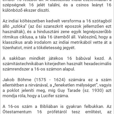
szépségnek 16 jelét találni, és a csinos leányt 16
különböző ékszer díszíti.
Az indiai költészetben kedvelt versforma a 16 szótagból
álló „szlóka” (az ősi szanszkrit eposzok jellemzően ezt
használták), és a hindusztáni zene egyik legnépszerűbb
ritmikus ciklusa, a tála 16 ütemből áll. Valószínű, hogy a
klasszikus arab irodalom az indiai metrikából vette át a
tizenhatot, mint a tökéletesség jegyét.
A sakkban mindkét játékos 16 bábúval kezd. A
számítástechnikában kiterjedten használt hexadecimális
számrendszer a 16-os számon alapul.
Jakob Böhme (1575 - 1624) számára ez a szám
ellentétben a nirvánával, a „feneketlen mélységet”, vagyis
a poklot jeleníti meg, míg Guy Tarade (sz. 1930) azt
mondja róla, hogy a Lucifer száma.
A 16-os szám a Bibliában is gyakran felbukkan. Az
Ótestamentum 16 prófétáról tesz említést, az