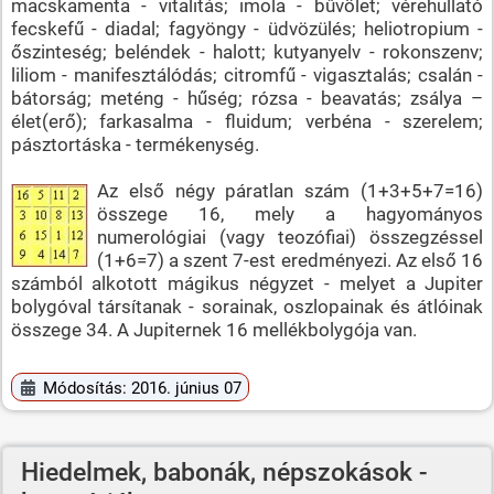
macskamenta - vitalitás; imola - bűvölet; vérehullató
fecskefű - diadal; fagyöngy - üdvözülés; heliotropium -
őszinteség; beléndek - halott; kutyanyelv - rokonszenv;
liliom - manifesztálódás; citromfű - vigasztalás; csalán -
bátorság; meténg - hűség; rózsa - beavatás; zsálya –
élet(erő); farkasalma - fluidum; verbéna - szerelem;
pásztortáska - termékenység.
Az első négy páratlan szám (1+3+5+7=16)
összege 16, mely a hagyományos
numerológiai (vagy teozófiai) összegzéssel
(1+6=7) a szent 7-est eredményezi. Az első 16
számból alkotott mágikus négyzet - melyet a Jupiter
bolygóval társítanak - sorainak, oszlopainak és átlóinak
összege 34. A Jupiternek 16 mellékbolygója van.
Módosítás: 2016. június 07
Hiedelmek, babonák, népszokások -