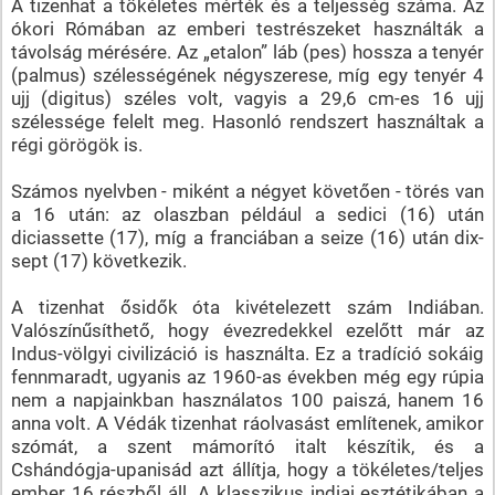
A tizenhat a tökéletes mérték és a teljesség száma. Az
ókori Rómában az emberi testrészeket használták a
távolság mérésére. Az „etalon” láb (pes) hossza a tenyér
(palmus) szélességének négyszerese, míg egy tenyér 4
ujj (digitus) széles volt, vagyis a 29,6 cm-es 16 ujj
szélessége felelt meg. Hasonló rendszert használtak a
régi görögök is.
Számos nyelvben - miként a négyet követően - törés van
a 16 után: az olaszban például a sedici (16) után
diciassette (17), míg a franciában a seize (16) után dix-
sept (17) következik.
A tizenhat ősidők óta kivételezett szám Indiában.
Valószínűsíthető, hogy évezredekkel ezelőtt már az
Indus-völgyi civilizáció is használta. Ez a tradíció sokáig
fennmaradt, ugyanis az 1960-as években még egy rúpia
nem a napjainkban használatos 100 paiszá, hanem 16
anna volt. A Védák tizenhat ráolvasást említenek, amikor
szómát, a szent mámorító italt készítik, és a
Cshándógja-upanisád azt állítja, hogy a tökéletes/teljes
ember 16 részből áll. A klasszikus indiai esztétikában a