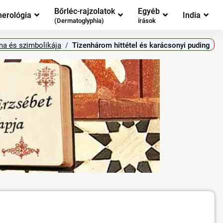
Bőrléc-rajzolatok
Egyéb
erológia
India
(Dermatoglyphia)
írások
ma és szimbolikája
Tizenhárom hittétel és karácsonyi puding