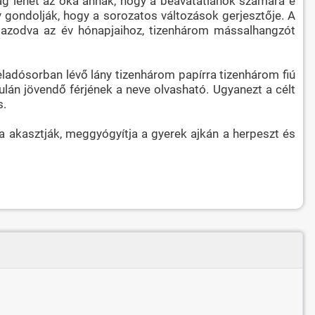
ság lehet az oka annak, hogy a beavatatlanok számára e
y gondolják, hogy a sorozatos változások gerjesztője. A
gazodva az év hónapjaihoz, tizenhárom mássalhangzót
eladósorban lévő lány tizenhárom papírra tizenhárom fiú
lán jövendő férjének a neve olvasható. Ugyanezt a célt
s.
a akasztják, meggyógyítja a gyerek ajkán a herpeszt és