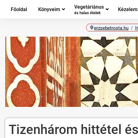
Vegetáriánus
Főoldal
Könyveim
Kézelem
és halas ételek
erzsebetrosta.hu
H
Tizenhárom hittétel é