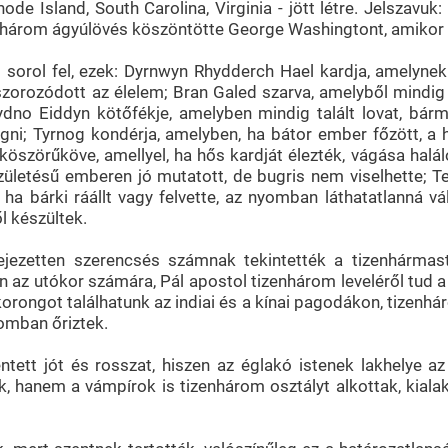
de Island, South Carolina, Virginia - jött létre. Jelszavuk
izenhárom ágyúlövés köszöntötte George Washingtont, amikor
sorol fel, ezek: Dyrnwyn Rhydderch Hael kardja, amelynek 
ozódott az élelem; Bran Galed szarva, amelyből mindig a 
 Clydno Eiddyn kötőfékje, amelyben mindig talált lovat, bá
gni; Tyrnog kondérja, amelyben, ha bátor ember főzött, 
szörűköve, amellyel, ha hős kardját élezték, vágása halál
ületésű emberen jó mutatott, de bugris nem viselhette; Te
re ha bárki ráállt vagy felvette, az nyomban láthatatlanná 
l készültek.
ejezetten szerencsés számnak tekintették a tizenhármast
az utókor számára, Pál apostol tizenhárom leveléről tud a 
rongot találhatunk az indiai és a kínai pagodákon, tizenhár
omban őriztek.
ntett jót és rosszat, hiszen az églakó istenek lakhelye az
 hanem a vámpírok is tizenhárom osztályt alkottak, kialaku