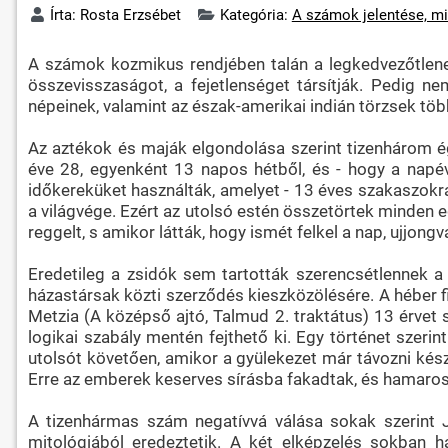
Írta:
Rosta Erzsébet
Kategória:
A számok jelentése, mi
A számok kozmikus rendjében talán a legkedvezőtlenebb
összevisszaságot, a fejetlenséget társítják. Pedig n
népeinek, valamint az észak-amerikai indián törzsek tö
Az aztékok és maják elgondolása szerint tizenhárom ég
éve 28, egyenként 13 napos hétből, és - hogy a napé
időkereküket használták, amelyet - 13 éves szakaszokra 
a világvége. Ezért az utolsó estén összetörtek minden e
reggelt, s amikor látták, hogy ismét felkel a nap, ujjong
Eredetileg a zsidók sem tartották szerencsétlennek a
házastársak közti szerződés kieszközölésére. A héber fi
Metzia (A középső ajtó, Talmud 2. traktátus) 13 érvet so
logikai szabály mentén fejthető ki. Egy történet szerin
utolsót követően, amikor a gyülekezet már távozni kész
Erre az emberek keserves sírásba fakadtak, és hamaros
A tizenhármas szám negatívvá válása sokak szerint J
mitológiából eredeztetik. A két elképzelés sokban