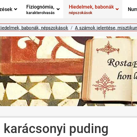
Fiziognómia,
Hiedelmek, babonák
zések
Num
karakterolvasás
népszokások
iedelmek, babonák, népszokások
A számok jelentése, misztiku
s karácsonyi puding