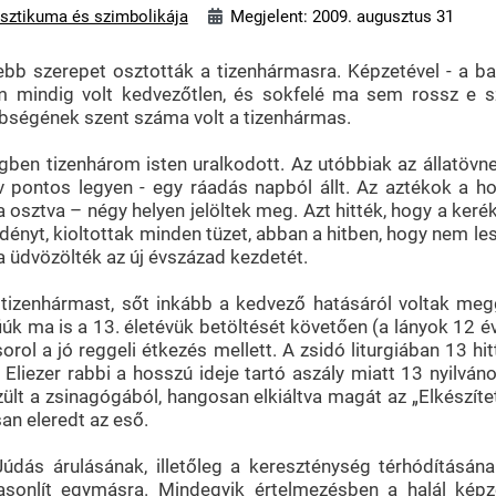
sztikuma és szimbolikája
Megjelent: 2009. augusztus 31
 szerepet osztották a tizenhármasra. Képzetével - a bals
em mindig volt kedvezőtlen, és sokfelé ma sem rossz e s
bbségének szent száma volt a tizenhármas.
ben tizenhárom isten uralkodott. Az utóbbiak az állatövne
v pontos legyen - egy ráadás napból állt. Az aztékok a 
osztva – négy helyen jelöltek meg. Azt hitték, hogy a kerék 
dényt, kioltottak minden tüzet, abban a hitben, hogy nem les
va üdvözölték az új évszázad kezdetét.
 tizenhármast, sőt inkább a kedvező hatásáról voltak meg
úk ma is a 13. életévük betöltését követően (a lányok 12 é
rol a jó reggeli étkezés mellett. A zsidó liturgiában 13 hit
t Eliezer rabbi a hosszú ideje tartó aszály miatt 13 nyilvá
ült a zsinagógából, hangosan elkiáltva magát az „Elkészítet
an eleredt az eső.
údás árulásának, illetőleg a kereszténység térhódításána
 hasonlít egymásra. Mindegyik értelmezésben a halál ké