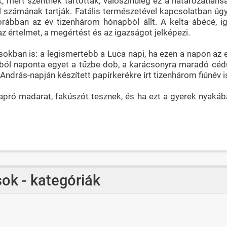
 mert szentnek tartották, valószínűleg ez a határozatlan
l számának tartják. Fatális természetével kapcsolatban úg
ábban az év tizenhárom hónapból állt. A kelta ábécé, i
z értelmet, a megértést és az igazságot jelképezi.
sokban is: a legismertebb a Luca napi, ha ezen a napon az 
okból naponta egyet a tűzbe dob, a karácsonyra maradó cédu
ndrás-napján készített papírkerékre írt tizenhárom fiúnév i
apró madarat, fakúszót tesznek, és ha ezt a gyerek nyakáb
ok - kategóriák