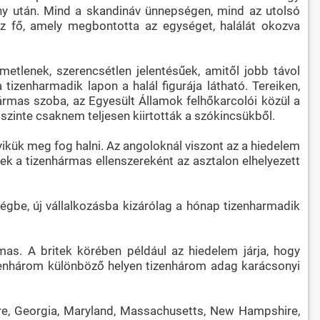
ény után. Mind a skandináv ünnepségen, mind az utolsó
sz fő, amely megbontotta az egységet, halálát okozva
tlenek, szerencsétlen jelentésűek, amitől jobb távol
tizenharmadik lapon a halál figurája látható. Tereiken,
rmas szoba, az Egyesült Államok felhőkarcolói közül a
szinte csaknem teljesen kiirtották a szókincsükből.
lyikük meg fog halni. Az angoloknál viszont az a hiedelem
rek a tizenhármas ellenszereként az asztalon elhelyezett
gbe, új vállalkozásba kizárólag a hónap tizenharmadik
as. A britek körében például az hiedelem járja, hogy
tizenhárom különböző helyen tizenhárom adag karácsonyi
are, Georgia, Maryland, Massachusetts, New Hampshire,