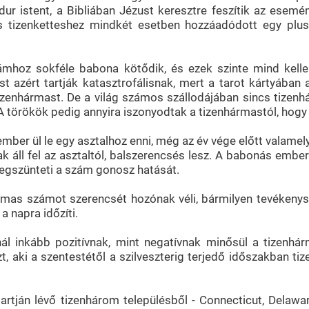
dur istent, a Bibliában Jézust keresztre feszítik az esem
es tizenketteshez mindkét esetben hozzáadódott egy plu
mhoz sokféle babona kötődik, és ezek szinte mind kelleme
azért tartják katasztrofálisnak, mert a tarot kártyában a 
enhármast. De a világ számos szállodájában sincs tizenhá
 törökök pedig annyira iszonyodtak a tizenhármastól, hogy 
ember ül le egy asztalhoz enni, még az év vége előtt valame
nak áll fel az asztaltól, balszerencsés lesz. A babonás embe
megszünteti a szám gonosz hatását.
mas számot szerencsét hozónak véli, bármilyen tevékenysé
a napra időzíti.
l inkább pozitívnak, mint negatívnak minősül a tizenhárm
t, aki a szentestétől a szilveszterig terjedő időszakban 
partján lévő tizenhárom településből - Connecticut, Delaw