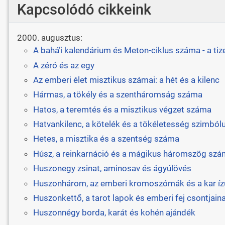
Kapcsolódó cikkeink
2000. augusztus:
A bahá’i kalendárium és Meton-ciklus száma - a tiz
A zéró és az egy
Az emberi élet misztikus számai: a hét és a kilenc
Hármas, a tökély és a szentháromság száma
Hatos, a teremtés és a misztikus végzet száma
Hatvankilenc, a kötelék és a tökéletesség szimbó
Hetes, a misztika és a szentség száma
Húsz, a reinkarnáció és a mágikus háromszög sz
Huszonegy zsinat, aminosav és ágyúlövés
Huszonhárom, az emberi kromoszómák és a kar íz
Huszonkettő, a tarot lapok és emberi fej csontjai
Huszonnégy borda, karát és kohén ajándék