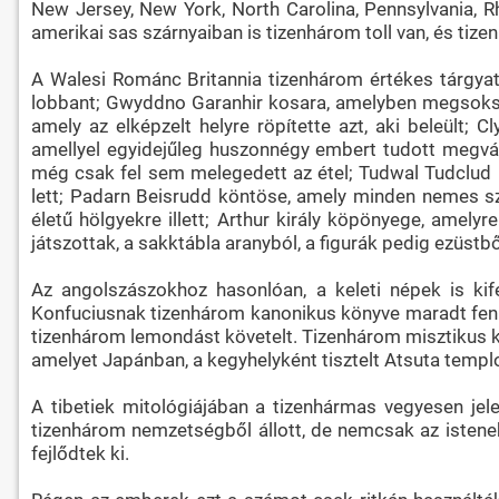
New Jersey, New York, North Carolina, Pennsylvania, Rho
amerikai sas szárnyaiban is tizenhárom toll van, és t
A Walesi Románc Britannia tizenhárom értékes tárgyat 
lobbant; Gwyddno Garanhir kosara, amelyben megsokszor
amely az elképzelt helyre röpítette azt, aki beleült;
amellyel egyidejűleg huszonnégy embert tudott megvá
még csak fel sem melegedett az étel; Tudwal Tudclud kö
lett; Padarn Beisrudd köntöse, amely minden nemes sz
életű hölgyekre illett; Arthur király köpönyege, amely
játszottak, a sakktábla aranyból, a figurák pedig ezüstbő
Az angolszászokhoz hasonlóan, a keleti népek is kif
Konfuciusnak tizenhárom kanonikus könyve maradt fenn 
tizenhárom lemondást követelt. Tizenhárom misztikus ko
amelyet Japánban, a kegyhelyként tisztelt Atsuta templ
A tibetiek mitológiájában a tizenhármas vegyesen jele
tizenhárom nemzetségből állott, de nemcsak az istenek,
fejlődtek ki.