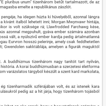
: "E pluribus unum" tizenhárom betűt tartalmazott, de az
 magasba emelte a republikánus zászlót.
pengéje, ha idegen húzta ki hüvelyéből, azonnal lángra
kívánt italból lehetett inni; Morgan Mwynvawr hintája,
rmikor is volt szüksége rá; Llawfrodded Farchawg kése,
a hús azonnal megpuhult, gyáva ember számára azonban
ossá vált, a nyúlszívű ember kardja pedig ártalmatlanná
gau Eurvron hosszú pelerinje, amely csak feddhetetlen
vált; Gwendolen sakktáblája, amelyen a figurák maguktól
. A buddhizmus tizenhárom nagy tanítót tart nyilván,
história. A korai buddhizmusban a szerzetesi életforma
om varázslatos tárgyból készült a szent kard markolata,
 ég tizenharmadik szférájában volt, és az istenek kara
lásukról pedig az a hit járja, hogy tizenhárom tojásból