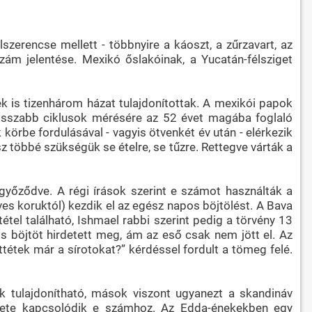
zerencse mellett - többnyire a káoszt, a zűrzavart, az
zám jelentése. Mexikó őslakóinak, a Yucatán-félsziget
k is tizenhárom házat tulajdonítottak. A mexikói papok
hosszabb ciklusok mérésére az 52 évet magába foglaló
körbe fordulásával - vagyis ötvenkét év után - elérkezik
z többé szükségük se ételre, se tűzre. Rettegve várták a
győződve. A régi írások szerint e számot használták a
ves koruktól) kezdik el az egész napos böjtölést. A Bava
tétel található, Ishmael rabbi szerint pedig a törvény 13
nos böjtöt hirdetett meg, ám az eső csak nem jött el. Az
tétek már a sírotokat?” kérdéssel fordult a tömeg felé.
k tulajdonítható, mások viszont ugyanezt a skandináv
pzete kapcsolódik e számhoz. Az Edda-énekekben egy