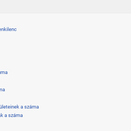
enkilenc
luma
áma
ületeinek a száma
nak a száma