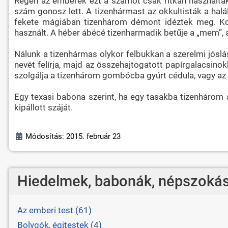
Régen az emberek ezt a számot csak ritkán használták,
szám gonosz lett. A tizenhármast az okkultisták a halá
fekete mágiában tizenhárom démont idéztek meg. Kor
használt. A héber ábécé tizenharmadik betűje a „mem”, a
Nálunk a tizenhármas olykor felbukkan a szerelmi jóslá
nevét felírja, majd az összehajtogatott papírgalacsin
szolgálja a tizenhárom gombócba gyúrt cédula, vagy az A
Egy texasi babona szerint, ha egy tasakba tizenhárom 
kipállott száját.
Módosítás: 2015. február 23
Hiedelmek, babonák, népszokás
Az emberi test (61)
Bolygók, égitestek (4)