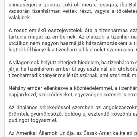
ünnepségen a gonosz Loki öli meg a jóságos, ifjú Bal
vacsorán tizenhárman vettek részt, vagyis a tökélet
valakinek.
A rossz emlékű összejövetelek óta a tizenhármas szá
tartania magát az embernek. Az olaszok a tizenhármast 
utcáikon nem nagyon használják házszámozásként a tiz
legtöbből hiányzik a tizenharmadik emelet számozása. A
A világon sok helyütt elterjedt hiedelem, ha tizenhárom 
járja, ha tizenhárom ember ül egy asztalnál, aki utolsó
tizenharmadik tányér mellé tűt szúrnak, ami szerintük 
Néhány ember ellenkezve a közhiedelemmel, a tizenhár
napján kezd; szerződéseket, egyezségek kötését is erre 
Az általános vélekedéssel szemben az angolszászokná
örömteli, gyümölcsöző, boldog új esztendő köszönti az
pudingot fogyaszt el.
Az Amerikai Államok Uniója, az Észak-Amerika keleti 