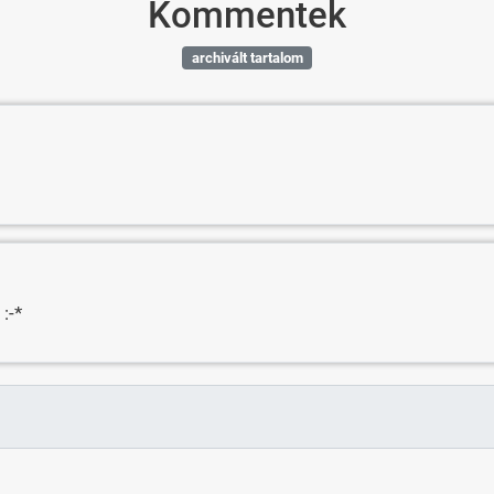
Kommentek
archivált tartalom
 :-*