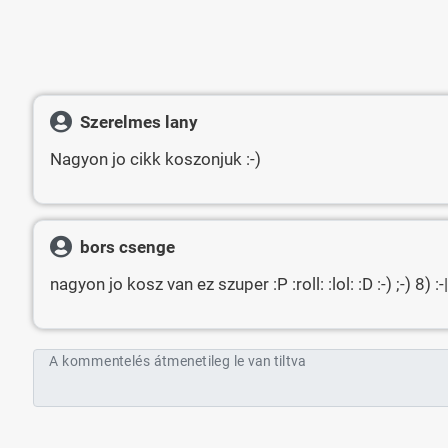
Szerelmes lany
Nagyon jo cikk koszonjuk :-)
bors csenge
nagyon jo kosz van ez szuper :P :roll: :lol: :D :-) ;-) 8) :-|
A kommentelés átmenetileg le van tiltva