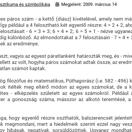
sztikuma és szimbolikája
Megjelent: 2009. március 14
es páros szám - a kettő (diász) kivételével, amely nem má
Így például a 4 felosztható két egyenlő részre: 4 = 2 + 2, a
elosztásait - 6 = 3 + 3; 6 = 4 + 2; 6 = 5 + 1 - nézve ugyan
g különböző. Az elmondottakat a 7 felosztásain - 7 = 4 + 3; 
nek az eredménye.
zt, vagyis az egyest páratlanként határozták meg, és - mi
ellett az volt, hogyha páros számokat adtak össze, az ered
atlan számot kaptak.
ög filozófus és matematikus, Püthagorász (i.e. 582 - 496) k
k ok ítélték meg eltérő módon az egyes számokat, de a k
tétes - elképzelés született az egyes számokról. Például
szer a gonoszság száma, másszor az alkotó teremtésé, a 
 hogy egyenlő részre oszthatók, balszerencsét jelentett, 
k megmondani, mert a hiedelmeik szerint ezzel nagy vesz
gy hibásak, negatívak, sorsüldözöttek. Ugyanez mondható 