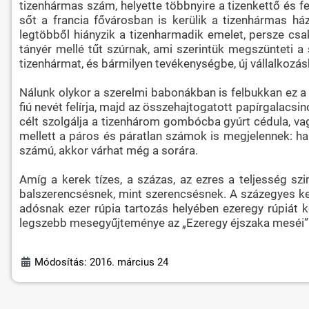
tizenhármas szám, helyette többnyire a tizenkettő és f
sőt a francia fővárosban is kerülik a tizenhármas h
legtöbből hiányzik a tizenharmadik emelet, persze csa
tányér mellé tűt szúrnak, ami szerintük megszünteti 
tizenhármat, és bármilyen tevékenységbe, új vállalkozás
Nálunk olykor a szerelmi babonákban is felbukkan ez 
fiú nevét felírja, majd az összehajtogatott papírgalac
célt szolgálja a tizenhárom gombócba gyúrt cédula, vag
mellett a páros és páratlan számok is megjelennek: ha
számú, akkor várhat még a sorára.
Amíg a kerek tízes, a százas, az ezres a teljesség s
balszerencsésnek, mint szerencsésnek. A százegyes ked
adósnak ezer rúpia tartozás helyében ezeregy rúpiát ke
legszebb mesegyűjteménye az „Ezeregy éjszaka meséi”
Módosítás: 2016. március 24