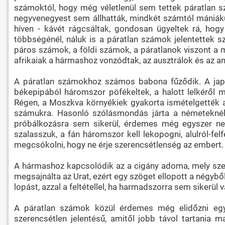
számoktól, hogy még véletlenül sem tettek páratlan s
negyvenegyest sem állhatták, mindkét számtól mániák
híven - kávét rágcsáltak, gondosan ügyeltek rá, ho
többségénél, náluk is a páratlan számok jelentettek 
páros számok, a földi számok, a páratlanok viszont a 
afrikaiak a hármashoz vonzódtak, az ausztrálok és az am
A páratlan számokhoz számos babona fűződik. A japá
békepipából háromszor pöfékeltek, a halott lelkéről m
Régen, a Moszkva környékiek gyakorta ismételgették az
számukra. Hasonló szólásmondás járta a németeknél i
próbálkozásra sem sikerül, érdemes még egyszer nek
szalasszuk, a fán háromszor kell lekopogni, alulról-fe
megcsókolni, hogy ne érje szerencsétlenség az embert.
A hármashoz kapcsolódik az a cigány adoma, mely szer
megsajnálta az Urat, ezért egy szöget ellopott a négybő
lopást, azzal a feltétellel, ha harmadszorra sem sikerül 
A páratlan számok közül érdemes még elidőzni egy 
szerencsétlen jelentésű, amitől jobb távol tartania 