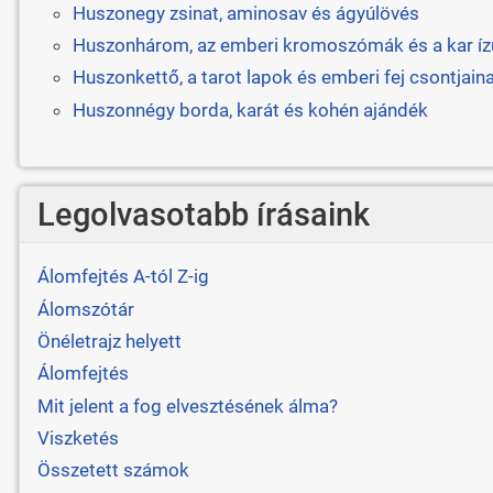
Huszonegy zsinat, aminosav és ágyúlövés
Huszonhárom, az emberi kromoszómák és a kar íz
Huszonkettő, a tarot lapok és emberi fej csontjai
Huszonnégy borda, karát és kohén ajándék
Legolvasotabb írásaink
Álomfejtés A-tól Z-ig
Álomszótár
Önéletrajz helyett
Álomfejtés
Mit jelent a fog elvesztésének álma?
Viszketés
Összetett számok