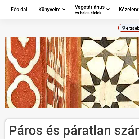
Vegetáriánus
Főoldal
Könyveim
Kézelem
és halas ételek
erzse
Páros és páratlan sz