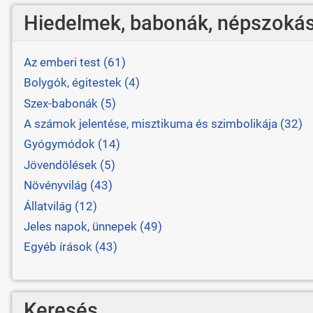
Hiedelmek, babonák, népszokás
Az emberi test (61)
Bolygók, égitestek (4)
Szex-babonák (5)
A számok jelentése, misztikuma és szimbolikája (32)
Gyógymódok (14)
Jövendölések (5)
Növényvilág (43)
Állatvilág (12)
Jeles napok, ünnepek (49)
Egyéb írások (43)
Keresés