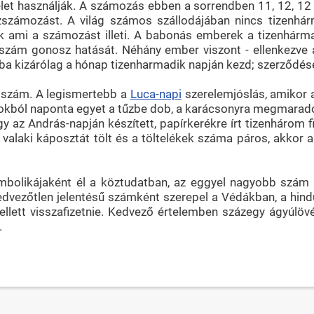
elet használják. A számozás ebben a sorrendben 11, 12, 12
ázszámozást. A világ számos szállodájában nincs tizenhár
k ami a számozást illeti. A babonás emberek a tizenhárma
a szám gonosz hatását. Néhány ember viszont - ellenkezve
ba kizárólag a hónap tizenharmadik napján kezd; szerződések
a szám. A legismertebb a
Luca-napi
szerelemjóslás, amikor 
sinokból naponta egyet a tűzbe dob, a karácsonyra megmarad
y az András-napján készített, papírkerékre írt tizenhárom f
 valaki káposztát tölt és a töltelékek száma páros, akkor
zimbolikájaként él a köztudatban, az eggyel nagyobb szám 
vezőtlen jelentésű számként szerepel a Védákban, a hindu
llett visszafizetnie. Kedvező értelemben százegy ágyúlövés
.