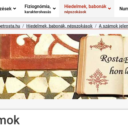
Fiziognómia,
Hiedelmek, babonák
zések
Num
karakterolvasás
népszokások
betrosta.hu
Hiedelmek, babonák, népszokások
A számok jelen
ámok