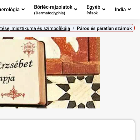
Bőrléc-rajzolatok
Egyéb
erológia
India
(Dermatoglyphia)
írások
tése, misztikuma és szimbolikája
Páros és páratlan számok