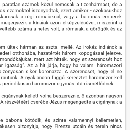
 a páratlan számok közül nemcsak a tizenhármast, de a
os számoktól iszonyodtak, ezért amikor - szokásukhoz
 Akárcsak a régi rómaiaknál, vagy a babonás emberek
megegyezik a kínaiak azon elképzelésével, miszerint a
veltebb száma a hetes volt, a rómaiak, a görögök és az
 ültek hárman az asztal mellé. Az irokéz indiánok a
redeti otthonába, hazatértét három kopogással jelezve.
 mondókájukat, mert azt hitték, hogy ez szerencsét hoz
 igazság”. Az a hit járja, hogy ha valami háromszori
izonyosan siker koronázza. A szerencsét, hogy el ne
or ráütünk. A nyakláncon függő keresztet háromszor kell
gok periodikusan háromszor egymás után ismétlődnek.
cigánynak kellett volna beszereznie, ő azonban nagyon
re. A részvétéért cserébe Jézus megengedte a cigánynak a
 babona kötődik, és szinte valamennyi kellemetlen,
kesen bizonyítja, hogy Firenze utcáin és terein nincs