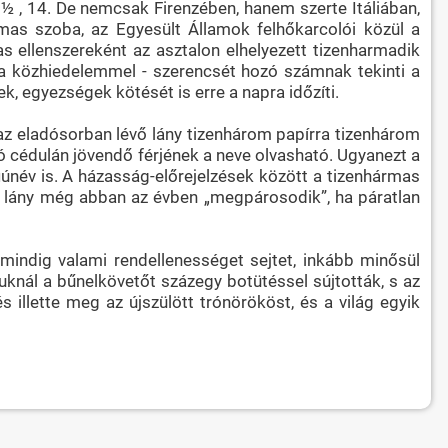
 ½ , 14. De nemcsak Firenzében, hanem szerte Itáliában,
mas szoba, az Egyesült Államok felhőkarcolói közül a
s ellenszereként az asztalon elhelyezett tizenharmadik
 a közhiedelemmel - szerencsét hozó számnak tekinti a
, egyezségek kötését is erre a napra időzíti.
az eladósorban lévő lány tizenhárom papírra tizenhárom
ó cédulán jövendő férjének a neve olvasható. Ugyanezt a
iúnév is. A házasság-előrejelzések között a tizenhármas
 a lány még abban az évben „megpárosodik”, ha páratlan
mindig valami rendellenességet sejtet, inkább minősül
knál a bűnelkövetőt százegy botütéssel sújtották, s az
 illette meg az újszülött trónörököst, és a világ egyik