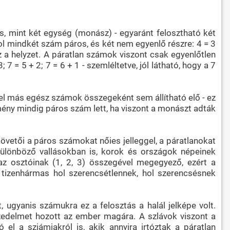
s, mint két egység (monász) - egyaránt felosztható két
hol mindkét szám páros, és két nem egyenlő részre: 4 = 3
ez a helyzet. A páratlan számok viszont csak egyenlőtlen
7 = 5 + 2; 7 = 6 + 1 - szemléltetve, jól látható, hogy a 7
vel más egész számok összegeként sem állítható elő - ez
mény mindig páros szám lett, ha viszont a monászt adták
övetői a páros számokat nőies jelleggel, a páratlanokat
ülönböző vallásokban is, korok és országok népeinek
 az osztóinak (1, 2, 3) összegével megegyező, ezért a
tizenhármas hol szerencsétlennek, hol szerencsésnek
ugyanis számukra ez a felosztás a halál jelképe volt.
edelmet hozott az ember magára. A szlávok viszont a
el a sziámiakról is, akik annyira irtóztak a páratlan