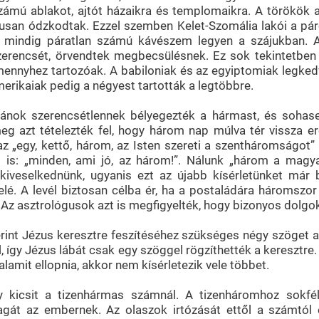
zámú ablakot, ajtót házaikra és templomaikra. A törökök
usan ódzkodtak. Ezzel szemben Kelet-Szomália lakói a pár
gy mindig páratlan számú kávészem legyen a szájukban.
szerencsét, örvendtek megbecsülésnek. Ez sok tekintetben 
mennyhez tartozóak. A babiloniak és az egyiptomiak legked
erikaiak pedig a négyest tartották a legtöbbre.
nok szerencsétlennek bélyegezték a hármast, és sohasem
eg azt tételezték fel, hogy három nap múlva tér vissza e
 „egy, kettő, három, az Isten szereti a szentháromságot”
s: „minden, ami jó, az három!”. Nálunk „három a magyar
iveselkednünk, ugyanis ezt az újabb kísérletünket már b
lfelé. A levél biztosan célba ér, ha a postaládára háromsz
 Az asztrológusok azt is megfigyelték, hogy bizonyos dol
int Jézus keresztre feszítéséhez szükséges négy szöget a 
l, így Jézus lábát csak egy szöggel rögzíthették a kereszt
valamit ellopnia, akkor nem kísérletezik vele többet.
kicsit a tizenhármas számnál. A tizenháromhoz sokféle
magát az embernek. Az olaszok irtózását ettől a számtól é