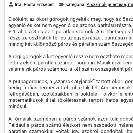
Írta:
Rosta Erzsébet
Kategória:
A számok jelentése, mi
Elsőként az ókori görögök figyelték meg, hogy az össz
egyenlő és két nem egyenlő, de azonos paritású részre. 
+ 1, ahol a 3 és az 1 páratlan számok. A 6 lehetséges f
részekre oszthatók fel, és az egyes részek paritása mindi
mindig két különböző páros és páratlan szám összegé
A régi görögök a két egyenlő részre nem osztható monás
lett az első a páratlan számok sorában. Másik érvük em
valamelyik páros számhoz, a két szám összegeként pár
A püthagoreusok, a „számok atyjának” tartott ókori gör
pedig férfias természettel ruházták fel. Ám nemcsa
felfogásában, szokásaikban is sokféle - olykor ellen
matematikusok által tökéletesnek tartott hatos egy
minősül.
A rómaiak szemében a páros számok azon tulajdonsága,
Például a páros számú életkort nem szabadott másna
páratlan számokkal voltak így, azokról gondolták, ho