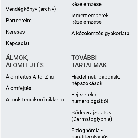
kézelemzése
Vendégkönyv (archiv)
Ismert emberek
Partnereim
kézelemzése
Keresés
A kézelemzés gyakorlata
Kapcsolat
ÁLMOK,
TOVÁBBI
ÁLOMFEJTÉS
TARTALMAK
Álomfejtés A-tól Z-ig
Hiedelmek, babonák,
népszokások
Álomfejtés
Fejezetek a
Álmok témakörű cikkeim
numerológiából
Bőrléc-rajzolatok
(Dermatoglyphia)
Fiziognómia -
karakterolvasás