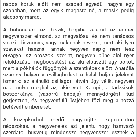
napos koruk előtt nem szabad egyedül hagyni egy
szobában, mert az egyik magasra nő, a másik pedig
alacsony marad.
A babonások azt hiszik, hogyha valamit az ember
negyvenszer elmond, az megvalósul és nem tanácsos
valakit disznónak, vagy malacnak nevezni, mert aki ilyen
szavakat használ, annak negyven napig nem lesz
étvágya. Az oroszok szerint, negyven bűne alól nyer
feloldozást, megbocsátást az, aki elpusztít egy pókot,
mert a pókhálók függönyök a szentképek előtt. Anatólia
számos helyén a csillaghullást a halál baljós jeleként
ismerik; az aláhulló csillagot látván úgy vélik, negyven
nap múlva meghal az, akié volt. Kampir, a tádzsikok
boszorkánya (vasorrú bábája) mennydörgést tud
gerjeszteni, és negyvenfülű üstjében főzi meg a hozzá
betévedt embereket.
A középkorból eredő nagyböjttel kapcsolatos
népszokás, a negyvenelés azt jelenti, hogy hamvazó
szerdától húsvétig mindössze negyvenszer esznek a