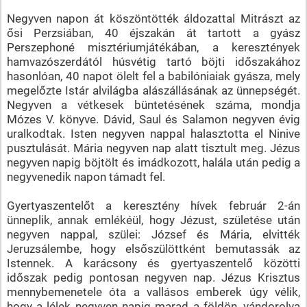
Negyven napon át köszöntötték áldozattal Mitrászt az
ősi Perzsiában, 40 éjszakán át tartott a gyász
Perszephoné misztériumjátékában, a keresztények
hamvazószerdától húsvétig tartó böjti időszakához
hasonlóan, 40 napot ölelt fel a babilóniaiak gyásza, mely
megelőzte Istár alvilágba alászállásának az ünnepségét.
Negyven a vétkesek büntetésének száma, mondja
Mózes V. könyve. Dávid, Saul és Salamon negyven évig
uralkodtak. Isten negyven nappal halasztotta el Ninive
pusztulását. Mária negyven nap alatt tisztult meg. Jézus
negyven napig böjtölt és imádkozott, halála után pedig a
negyvenedik napon támadt fel.
Gyertyaszentelőt a keresztény hívek február 2-án
ünneplik, annak emlékéül, hogy Jézust, születése után
negyven nappal, szülei: József és Mária, elvitték
Jeruzsálembe, hogy elsőszülöttként bemutassák az
Istennek. A karácsony és gyertyaszentelő közötti
időszak pedig pontosan negyven nap. Jézus Krisztus
mennybemenetele óta a vallásos emberek úgy vélik,
hogy a lélek negyven napig marad a földön, vándorolva