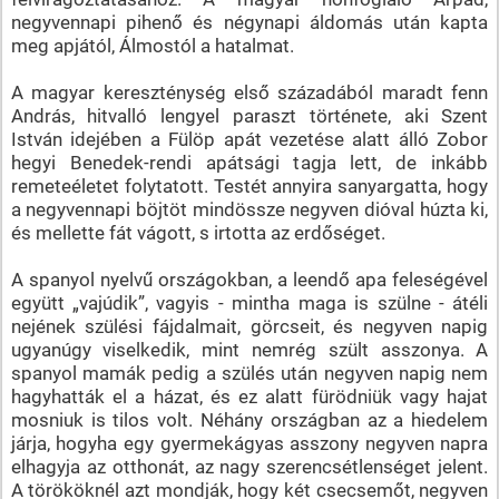
negyvennapi pihenő és négynapi áldomás után kapta
meg apjától, Álmostól a hatalmat.
A magyar kereszténység első századából maradt fenn
András, hitvalló lengyel paraszt története, aki Szent
István idejében a Fülöp apát vezetése alatt álló Zobor
hegyi Benedek-rendi apátsági tagja lett, de inkább
remeteéletet folytatott. Testét annyira sanyargatta, hogy
a negyvennapi böjtöt mindössze negyven dióval húzta ki,
és mellette fát vágott, s irtotta az erdőséget.
A spanyol nyelvű országokban, a leendő apa feleségével
együtt „vajúdik”, vagyis - mintha maga is szülne - átéli
nejének szülési fájdalmait, görcseit, és negyven napig
ugyanúgy viselkedik, mint nemrég szült asszonya. A
spanyol mamák pedig a szülés után negyven napig nem
hagyhatták el a házat, és ez alatt fürödniük vagy hajat
mosniuk is tilos volt. Néhány országban az a hiedelem
járja, hogyha egy gyermekágyas asszony negyven napra
elhagyja az otthonát, az nagy szerencsétlenséget jelent.
A törököknél azt mondják, hogy két csecsemőt, negyven