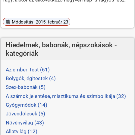
Módosítás: 2015. február 23
Hiedelmek, babonák, népszokások -
kategóriák
Az emberi test (61)
Bolygók, égitestek (4)
Szex-babonák (5)
A számok jelentése, misztikuma és szimbolikája (32)
Gyógymódok (14)
Jövendölések (5)
Növényvilág (43)
Állatvilág (12)