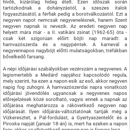
hívők, kizárólag hideg ételt. Ezen időszak során
tartózkodnak a dohányzástól, a szeszes italok
fogyasztásától, a férfiak pedig a borotválkozástól. Ezt a
negyven napot nemcsak negyvenelésnek, hanem Szent
negyven napnak is nevezik. Az eredeti negyven nap
helyett mára már - a II. vatikáni zsinat (1962-65) óta -
csak két szigorúan előírt böjti nap maradt: a
hamvazószerda és a nagypéntek. A karnevál a
negyvennapos nagyböjt előtti mulatságokban, tréfákban
bővelkedő farsang.
A népi időjárási szabályokban vezérszám a negyvenes. A
legismertebb a Medárd napjához kapcsolódó regula,
mely szerint, ha ezen a napon esik az eső, akkor negyven
napig fog zuhogni. A hamvazószerdai napra vonatkozó
időjárási jövendölés ugyancsak a negyvenes napos
előrejelzések közé sorolható, vagyis ennek a napnak az
időjárása meghatározza a rákövetkező negyven nap
időjárását. Ilyen időjárás-változtatónak tartják még a
Vízkeresztet, a Pál-fordulást, a Gyertyaszentelőt és a
Piroska napját (január 18-án) is, mert ha ezeken a napon
fagy, akkor az elkövetkező negyven nap is fagyos lesz.