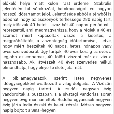
előkelő helye miatt külön írást érdemel. Szakrális
jelentésén túl várakozást, hatalmasságot és nagyon
hosszú időtartamot jelöl. Jelentősége abból a tényből is
adódhat, hogy az asszonyok terhessége 280 napig tart,
mely időszak 40 hetet - azaz hét 40 napos periódust -
reprezentál, ami megmagyarázza, hogy a régiek a 40-es
számot miért kapcsolták össze a kísértés, a
megpróbáltatás, a viszontagság időtartamával, illetve,
hogy miért beszéltek 40 napos, hetes, hónapos vagy
éves szenvedésről. Úgy tartják, 40 éves koráig az evés a
legjobb az embernek, 40 fölött viszont már az ivás a
hasznosabb. Aki átvészelt 40 évet szenvedés nélkül,
elmondhatja, hogy elnyerte élete jutalmát.
A bibliamagyarázók szerint Isten negyvenes
időegységekként avatkozott a világ dolgaiba. A Vízözön
negyven napig tartott. A zsidók negyven évig
vándoroltak a pusztában, s a sivatagi vándorlás során
negyven évig mannán éltek. Buddha ugyancsak negyven
évig járta India északi és keleti részét. Mózes negyven
napig böjtölt a Sínai-hegyen.