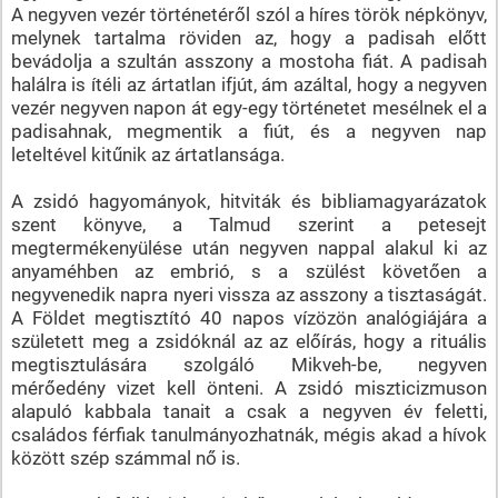
A negyven vezér történetéről szól a híres török népkönyv,
melynek tartalma röviden az, hogy a padisah előtt
bevádolja a szultán asszony a mostoha fiát. A padisah
halálra is ítéli az ártatlan ifjút, ám azáltal, hogy a negyven
vezér negyven napon át egy-egy történetet mesélnek el a
padisahnak, megmentik a fiút, és a negyven nap
leteltével kitűnik az ártatlansága.
A zsidó hagyományok, hitviták és bibliamagyarázatok
szent könyve, a Talmud szerint a petesejt
megtermékenyülése után negyven nappal alakul ki az
anyaméhben az embrió, s a szülést követően a
negyvenedik napra nyeri vissza az asszony a tisztaságát.
A Földet megtisztító 40 napos vízözön analógiájára a
született meg a zsidóknál az az előírás, hogy a rituális
megtisztulására szolgáló Mikveh-be, negyven
mérőedény vizet kell önteni. A zsidó miszticizmuson
alapuló kabbala tanait a csak a negyven év feletti,
családos férfiak tanulmányozhatnák, mégis akad a hívok
között szép számmal nő is.