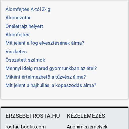
Álomfejtés A-tól Z-ig
Álomszótár
Önéletrajz helyett
Álomfejtés
Mit jelent a fog elvesztésének álma?
Viszketés
Összetett számok
Mennyi ideig marad gyomrunkban az étel?
Miként értelmezhető a tűzvész álma?
Mit jelent a hajhullás, a kopaszodás álma?
ERZSEBETROSTA.HU
KÉZELEMÉZÉS
rostae-books.com
Anonim személyek