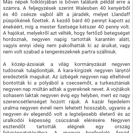
Más népek folklórjában is bőven találunk példát erre a
számra. A feljegyzések szerint Walesben 40 kenyérből
és 40 csésze vajból állt a járadék, melyet Llandaff
püspökének fizettek. A kezdő bárd 40 pennyt kapott az
énekéért, míg a mester fizetsége kétszer 40 penny volt.
A hajókat, melyekről azt vélték, hogy fertőző betegséget
hordoznak, negyven napig tartották karantén alatt,
vagyis ennyi ideig nem pakolhatták ki az áruikat, vagy
nem volt szabad a tengerészeknek partra szállniuk.
A közép-ázsiaiak a világ kormányzását negyven
tudósnak tulajdonítják. A kara-kirgizek negyven lánytól
eredeztetik magukat. Az üzbégek negyven nap elteltével
bontották ki a pólyából a csecsemőt, a turkesztániak
negyven nap múltán adtak a gyereknek nevet. A vojtákok
sohasem laktak negyven évig egy helyben, mert ez nagy
szerencsétlenséget hozott rájuk. A kazár fejedelem
uralma negyven évnél nem lehetett hosszabb, ugyanis a
negyven év elegendő volt a legteljesebb életerő és az
uralkodói képesség csúcsának elérésére. Negyven
esztendőt tartották elégnek egy ország
felvirágoztatásához. A magyar honfoglaló Árpád,