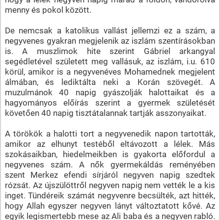
menny és pokol között.
De nemcsak a katolikus vallást jellemzi ez a szám, a
negyvenes gyakran megjelenik az iszlám szentírásokban
is. A muszlimok hite szerint Gábriel arkangyal
segédletével született meg vallásuk, az iszlám, i.u. 610
körül, amikor is a negyvenéves Mohamednek megjelent
álmában, és lediktálta neki a Korán szövegét. A
muzulmánok 40 napig gyászolják halottaikat és a
hagyományos előírás szerint a gyermek születését
követően 40 napig tisztátalannak tartják asszonyaikat.
A törökök a halotti tort a negyvenedik napon tartották,
amikor az elhunyt testéből eltávozott a lélek. Más
szokásaikban, hiedelmeikben is gyakorta előfordul a
negyvenes szám. A nők gyermekáldás reményében
szent Merkez efendi sírjáról negyven napig szedtek
rózsát. Az újszülöttről negyven napig nem vették le a kis
inget. Tündéreik számát negyvenre becsülték, azt hitték,
hogy Allah egyszer negyven lányt változtatott kővé. Az
egyik legismertebb mese az Ali baba és a negyven rabló.