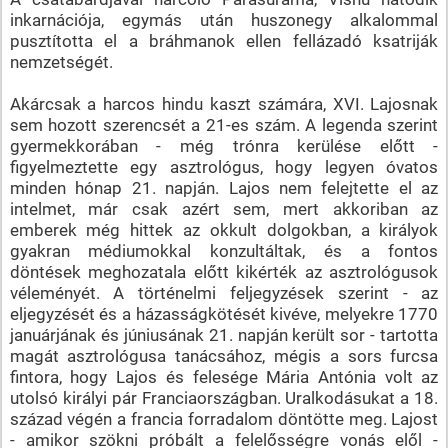
inkarnációja, egymás után huszonegy alkalommal
pusztította el a bráhmanok ellen fellázadó ksatriják
nemzetségét.
Akárcsak a harcos hindu kaszt számára, XVI. Lajosnak
sem hozott szerencsét a 21-es szám. A legenda szerint
gyermekkorában - még trónra kerülése előtt -
figyelmeztette egy asztrológus, hogy legyen óvatos
minden hónap 21. napján. Lajos nem felejtette el az
intelmet, már csak azért sem, mert akkoriban az
emberek még hittek az okkult dolgokban, a királyok
gyakran médiumokkal konzultáltak, és a fontos
döntések meghozatala előtt kikérték az asztrológusok
véleményét. A történelmi feljegyzések szerint - az
eljegyzését és a házasságkötését kivéve, melyekre 1770
januárjának és júniusának 21. napján került sor - tartotta
magát asztrológusa tanácsához, mégis a sors furcsa
fintora, hogy Lajos és felesége Mária Antónia volt az
utolsó királyi pár Franciaországban. Uralkodásukat a 18.
század végén a francia forradalom döntötte meg. Lajost
- amikor szökni próbált a felelősségre vonás elől -