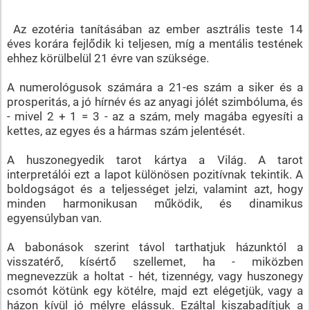
Az ezotéria tanításában az ember asztrális teste 14
éves korára fejlődik ki teljesen, míg a mentális testének
ehhez körülbelül 21 évre van szüksége.
A numerológusok számára a 21-es szám a siker és a
prosperitás, a jó hírnév és az anyagi jólét szimbóluma, és
- mivel 2 + 1 = 3 - az a szám, mely magába egyesíti a
kettes, az egyes és a hármas szám jelentését.
A huszonegyedik tarot kártya a Világ. A tarot
interpretálói ezt a lapot különösen pozitívnak tekintik. A
boldogságot és a teljességet jelzi, valamint azt, hogy
minden harmonikusan működik, és dinamikus
egyensúlyban van.
A babonások szerint távol tarthatjuk házunktól a
visszatérő, kísértő szellemet, ha - miközben
megnevezzük a holtat - hét, tizennégy, vagy huszonegy
csomót kötünk egy kötélre, majd ezt elégetjük, vagy a
házon kívül jó mélyre elássuk. Ezáltal kiszabadítjuk a