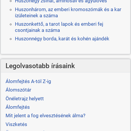
Huszonegy zsinat, aminosav és ágyúlövés
Huszonhárom, az emberi kromoszómák és a kar
ízületeinek a száma
Huszonkettő, a tarot lapok és emberi fej
csontjainak a száma
Huszonnégy borda, karát és kohén ajándék
Legolvasotabb írásaink
Álomfejtés A-tól Z-ig
Álomszótár
Önéletrajz helyett
Álomfejtés
Mit jelent a fog elvesztésének álma?
Viszketés