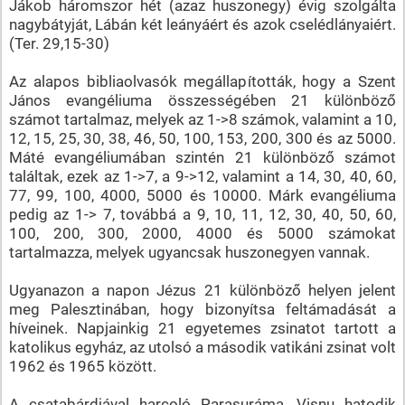
Jákob háromszor hét (azaz huszonegy) évig szolgálta
nagybátyját, Lábán két leányáért és azok cselédlányaiért.
(Ter. 29,15-30)
Az alapos bibliaolvasók megállapították, hogy a Szent
János evangéliuma összességében 21 különböző
számot tartalmaz, melyek az 1->8 számok, valamint a 10,
12, 15, 25, 30, 38, 46, 50, 100, 153, 200, 300 és az 5000.
Máté evangéliumában szintén 21 különböző számot
találtak, ezek az 1->7, a 9->12, valamint a 14, 30, 40, 60,
77, 99, 100, 4000, 5000 és 10000. Márk evangéliuma
pedig az 1-> 7, továbbá a 9, 10, 11, 12, 30, 40, 50, 60,
100, 200, 300, 2000, 4000 és 5000 számokat
tartalmazza, melyek ugyancsak huszonegyen vannak.
Ugyanazon a napon Jézus 21 különböző helyen jelent
meg Palesztinában, hogy bizonyítsa feltámadását a
híveinek. Napjainkig 21 egyetemes zsinatot tartott a
katolikus egyház, az utolsó a második vatikáni zsinat volt
1962 és 1965 között.
A csatabárdjával harcoló Parasuráma, Visnu hatodik