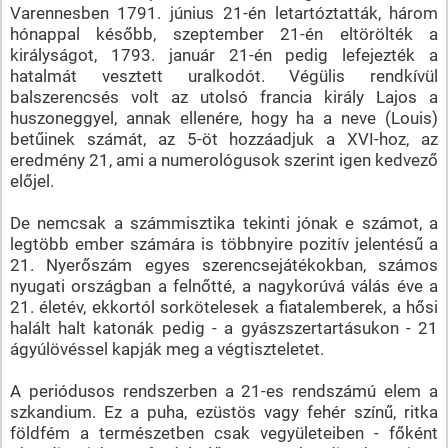
Varennesben 1791. június 21-én letartóztatták, három
hónappal később, szeptember 21-én eltörölték a
királyságot, 1793. január 21-én pedig lefejezték a
hatalmát vesztett uralkodót. Végülis rendkívül
balszerencsés volt az utolsó francia király Lajos a
huszoneggyel, annak ellenére, hogy ha a neve (Louis)
betűinek számát, az 5-öt hozzáadjuk a XVI-hoz, az
eredmény 21, ami a numerológusok szerint igen kedvező
előjel.
De nemcsak a számmisztika tekinti jónak e számot, a
legtöbb ember számára is többnyire pozitív jelentésű a
21. Nyerőszám egyes szerencsejátékokban, számos
nyugati országban a felnőtté, a nagykorúvá válás éve a
21. életév, ekkortól sorkötelesek a fiatalemberek, a hősi
halált halt katonák pedig - a gyászszertartásukon - 21
ágyúlövéssel kapják meg a végtiszteletet.
A periódusos rendszerben a 21-es rendszámú elem a
szkandium. Ez a puha, ezüstös vagy fehér színű, ritka
földfém a természetben csak vegyületeiben - főként