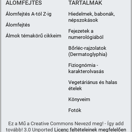
ÁLOMFEJTÉS
TARTALMAK
Álomfejtés A-tól Z-ig
Hiedelmek, babonák,
népszokások
Álomfejtés
Fejezetek a
Álmok témakörű cikkeim
numerológiából
Bőrléc-rajzolatok
(Dermatoglyphia)
Fiziognómia -
karakterolvasás
Vegetáriánus és halas
ételek
Könyveim
Fotók
Ez a Mű a Creative Commons Nevezd meg! - Így add
tovább! 3.0 Unported
Licenc feltételeinek megfelelően