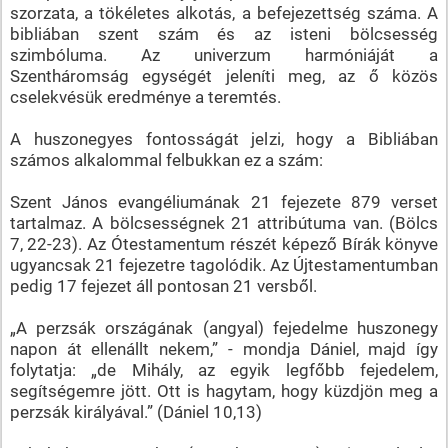
szorzata, a tökéletes alkotás, a befejezettség száma. A
bibliában szent szám és az isteni bölcsesség
szimbóluma. Az univerzum harmóniáját a
Szentháromság egységét jeleníti meg, az ő közös
cselekvésük eredménye a teremtés.
A huszonegyes fontosságát jelzi, hogy a Bibliában
számos alkalommal felbukkan ez a szám:
Szent János evangéliumának 21 fejezete 879 verset
tartalmaz. A bölcsességnek 21 attribútuma van. (Bölcs
7, 22-23). Az Ótestamentum részét képező Bírák könyve
ugyancsak 21 fejezetre tagolódik. Az Újtestamentumban
pedig 17 fejezet áll pontosan 21 versből.
„A perzsák országának (angyal) fejedelme huszonegy
napon át ellenállt nekem,” - mondja Dániel, majd így
folytatja: „de Mihály, az egyik legfőbb fejedelem,
segítségemre jött. Ott is hagytam, hogy küzdjön meg a
perzsák királyával.” (Dániel 10,13)