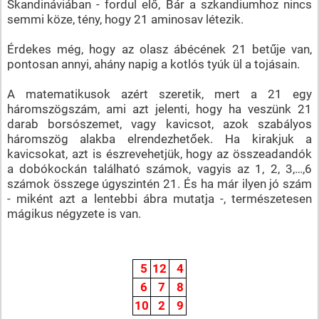
Skandináviában - fordul elő, Bár a szkandiumhoz nincs
semmi köze, tény, hogy 21 aminosav létezik.
Érdekes még, hogy az olasz ábécének 21 betűje van,
pontosan annyi, ahány napig a kotlós tyúk ül a tojásain.
A matematikusok azért szeretik, mert a 21 egy
háromszögszám, ami azt jelenti, hogy ha veszünk 21
darab borsószemet, vagy kavicsot, azok szabályos
háromszög alakba elrendezhetőek. Ha kirakjuk a
kavicsokat, azt is észrevehetjük, hogy az összeadandók
a dobókockán található számok, vagyis az 1, 2, 3,…,6
számok összege úgyszintén 21. És ha már ilyen jó szám
- miként azt a lentebbi ábra mutatja -, természetesen
mágikus négyzete is van.
5
12
4
6
7
8
10
2
9