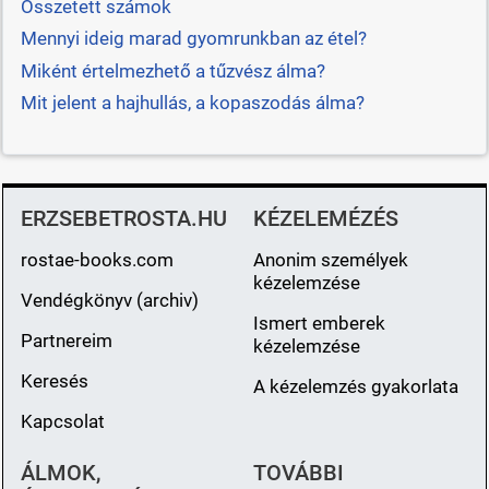
Összetett számok
Mennyi ideig marad gyomrunkban az étel?
Miként értelmezhető a tűzvész álma?
Mit jelent a hajhullás, a kopaszodás álma?
ERZSEBETROSTA.HU
KÉZELEMÉZÉS
rostae-books.com
Anonim személyek
kézelemzése
Vendégkönyv (archiv)
Ismert emberek
Partnereim
kézelemzése
Keresés
A kézelemzés gyakorlata
Kapcsolat
ÁLMOK,
TOVÁBBI