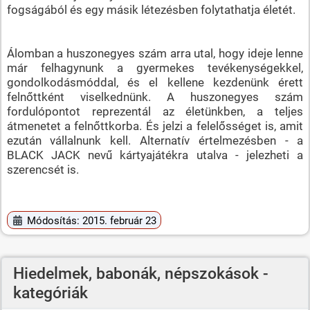
fogságából és egy másik létezésben folytathatja életét.
Álomban a huszonegyes szám arra utal, hogy ideje lenne
már felhagynunk a gyermekes tevékenységekkel,
gondolkodásmóddal, és el kellene kezdenünk érett
felnőttként viselkednünk. A huszonegyes szám
fordulópontot reprezentál az életünkben, a teljes
átmenetet a felnőttkorba. És jelzi a felelősséget is, amit
ezután vállalnunk kell. Alternatív értelmezésben - a
BLACK JACK nevű kártyajátékra utalva - jelezheti a
szerencsét is.
Módosítás: 2015. február 23
Hiedelmek, babonák, népszokások -
kategóriák