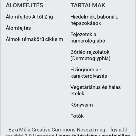
ÁLOMFEJTÉS
TARTALMAK
Álomfejtés A-tól Z-ig
Hiedelmek, babonák,
népszokások
Álomfejtés
Fejezetek a
Álmok témakörű cikkeim
numerológiából
Bőrléc-rajzolatok
(Dermatoglyphia)
Fiziognómia -
karakterolvasás
Vegetáriánus és halas
ételek
Könyveim
Fotók
Ez a Mű a Creative Commons Nevezd meg! - Így add
tovább! 3.0 Unported
Licenc feltételeinek megfelelően