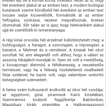
évesen lép be a klimax korba. Elterjedt nézet az is, hogy
hét évenként alakul át az emberi test, a modern biológiai
kutatások szerint körülbelül hét évenként az emberi test
összes sejtje kicserélődik, formálódik át az ember
felfogása, szokásai, nézetei megváltoznak, érzései
idomulnak. Sőt talán az is igaz, hogy hétévenként alakul
ujjá és cserélődik ki ismeretanyaga.
A régi kínai orvoslás hét érzelmet különböztetett meg: a
boldogságot, a haragot, a szorongást, a töprengést, a
bánatot, a félelmet és a rémületet. A kínaiak hét okot
soroltak fel, ami elegendő volt ahhoz, hogy a válást az
asszony hibájából mondják ki. Ilyen ok volt a meddőség,
a kicsapongó életmód, a féltékenység, a veszekedős
természet, vagy ha a feleség tiszteletlenül viselkedett
férje szüleivel, ha lopós volt, vagy valamilyen undorító
betegségben szenvedett.
A hetes szám kultuszáról árulkodik az ókor hét csodája:
az egyiptomi, gízai piramisok Kairó közelében,
Szemirámisz királynő függőkertje Babilonban,
Mauzólusz király síremléke, a Halikarnasszoszi