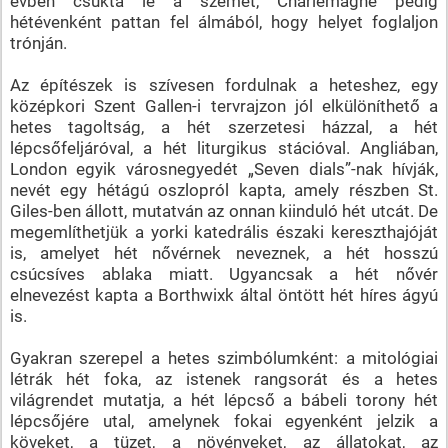
évben csukta le a szemét, Charlemagne pedig
hétévenként pattan fel álmából, hogy helyet foglaljon
trónján.
Az építészek is szívesen fordulnak a heteshez, egy
középkori Szent Gallen-i tervrajzon jól elkülöníthető a
hetes tagoltság, a hét szerzetesi házzal, a hét
lépcsőfeljáróval, a hét liturgikus stációval. Angliában,
London egyik városnegyedét „Seven dials”-nak hívják,
nevét egy hétágú oszlopról kapta, amely részben St.
Giles-ben állott, mutatván az onnan kiinduló hét utcát. De
megemlíthetjük a yorki katedrális északi kereszthajóját
is, amelyet hét nővérnek neveznek, a hét hosszú
csúcsíves ablaka miatt. Ugyancsak a hét nővér
elnevezést kapta a Borthwixk által öntött hét híres ágyú
is.
Gyakran szerepel a hetes szimbólumként: a mitológiai
létrák hét foka, az istenek rangsorát és a hetes
világrendet mutatja, a hét lépcső a bábeli torony hét
lépcsőjére utal, amelynek fokai egyenként jelzik a
köveket, a tüzet, a növényeket, az állatokat, az