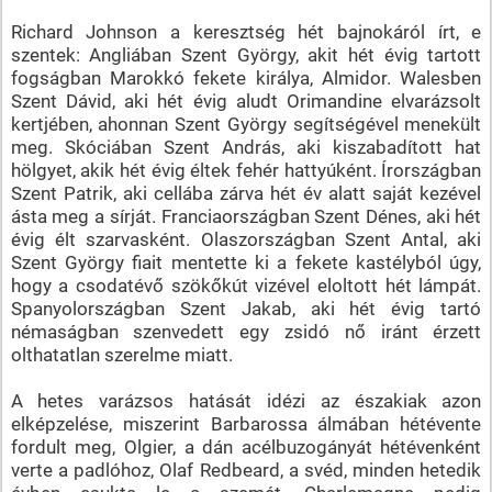
Richard Johnson a keresztség hét bajnokáról írt, e
szentek: Angliában Szent György, akit hét évig tartott
fogságban Marokkó fekete királya, Almidor. Walesben
Szent Dávid, aki hét évig aludt Orimandine elvarázsolt
kertjében, ahonnan Szent György segítségével menekült
meg. Skóciában Szent András, aki kiszabadított hat
hölgyet, akik hét évig éltek fehér hattyúként. Írországban
Szent Patrik, aki cellába zárva hét év alatt saját kezével
ásta meg a sírját. Franciaországban Szent Dénes, aki hét
évig élt szarvasként. Olaszországban Szent Antal, aki
Szent György fiait mentette ki a fekete kastélyból úgy,
hogy a csodatévő szökőkút vizével eloltott hét lámpát.
Spanyolországban Szent Jakab, aki hét évig tartó
némaságban szenvedett egy zsidó nő iránt érzett
olthatatlan szerelme miatt.
A hetes varázsos hatását idézi az északiak azon
elképzelése, miszerint Barbarossa álmában hétévente
fordult meg, Olgier, a dán acélbuzogányát hétévenként
verte a padlóhoz, Olaf Redbeard, a svéd, minden hetedik