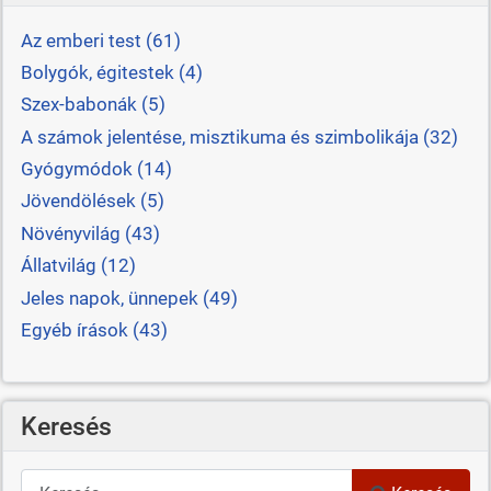
Az emberi test (61)
Bolygók, égitestek (4)
Szex-babonák (5)
A számok jelentése, misztikuma és szimbolikája (32)
Gyógymódok (14)
Jövendölések (5)
Növényvilág (43)
Állatvilág (12)
Jeles napok, ünnepek (49)
Egyéb írások (43)
Keresés
Keresés