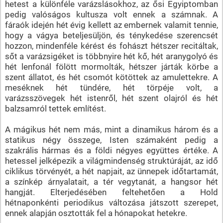
hetest a különféle varázslásokhoz, az ősi Egyiptomban
pedig valóságos kultusza volt ennek a számnak. A
fáraók idején hét évig kellett az embernek valamit tennie,
hogy a vágya beteljesüljön, és ténykedése szerencsét
hozzon, mindenféle kérést és fohászt hétszer recitáltak,
sőt a varázsigéket is többnyire hét kő, hét aranygolyó és
hét lenfonál fölött mormolták, hétszer járták körbe a
szent állatot, és hét csomót kötöttek az amulettekre. A
meséknek hét tündére, hét törpéje volt, a
varázsszövegek hét istenről, hét szent olajról és hét
balzsamról tettek említést.
A mágikus hét nem más, mint a dinamikus három és a
statikus négy összege, Isten számaként pedig a
szakrális hármas és a földi négyes együttes értéke. A
hetessel jelképezik a világmindenség struktúráját, az idő
ciklikus törvényét, a hét napjait, az ünnepek időtartamát,
a színkép árnyalatait, a tér vegytanát, a hangsor hét
hangját. Elterjedésében feltehetően a Hold
hétnaponkénti periodikus változása játszott szerepet,
ennek alapján osztották fel a hónapokat hetekre.