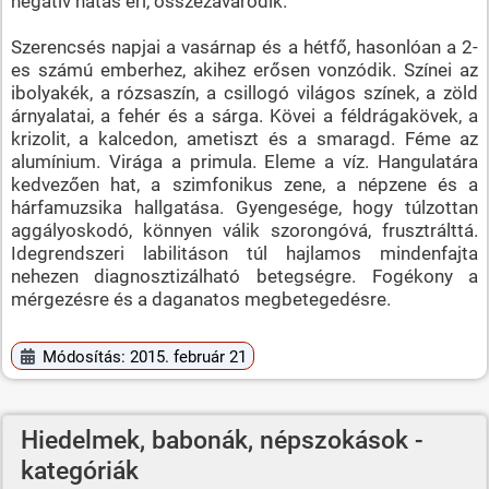
negatív hatás éri, összezavarodik.
Szerencsés napjai a vasárnap és a hétfő, hasonlóan a 2-
es számú emberhez, akihez erősen vonzódik. Színei az
ibolyakék, a rózsaszín, a csillogó világos színek, a zöld
árnyalatai, a fehér és a sárga. Kövei a féldrágakövek, a
krizolit, a kalcedon, ametiszt és a smaragd. Féme az
alumínium. Virága a primula. Eleme a víz. Hangulatára
kedvezően hat, a szimfonikus zene, a népzene és a
hárfamuzsika hallgatása. Gyengesége, hogy túlzottan
aggályoskodó, könnyen válik szorongóvá, frusztrálttá.
Idegrendszeri labilitáson túl hajlamos mindenfajta
nehezen diagnosztizálható betegségre. Fogékony a
mérgezésre és a daganatos megbetegedésre.
Módosítás: 2015. február 21
Hiedelmek, babonák, népszokások -
kategóriák