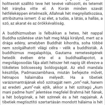
holttestét szállító teve hét tevévé változott, és tetemét
hét irányba vitte el. A Korán minden szavát
hétféleképpen értelmezik, Allahnak hét megnyilatkozása,
attribútuma ismert: ő az élet, a tudás, a látás, a hallás, a
szó, az akarat és az örökkévalóság.
A buddhizmusban is felbukkan a hetes, hét nappal
Buddha születése után halt meg Májá királynő, mert az a
drága edény, amelyben Buddhát kihordta, soha többé
nem szolgálhatott világi célra - vélik a buddhisták. A
buddhizmus megalapítója, Gautama remeteségének
hetedik évében érte el a buddhaállapotot, a
megvilágosodás fája alatt hétszer hét napig ült élvezve a
tökéletes bölcsesség boldogságát. Az első mandala
készítője, Padmaszambhava, miután befejezte művét,
hétnapos hálaimába mélyedt. Ha a tibetiek
varázsmantrájának első szótagját nem „om”-nak, hanem
az eredeti „aum”-nak ejtik, akkor a hét szótagú „Aum
mani padme hum” jelentése megfelel Brahmá hét fiának,
a hét bolygónak, a hét színnek és a hét napjainak. A
tibetiek megtisztító szertartásán mondott hálaima is hét