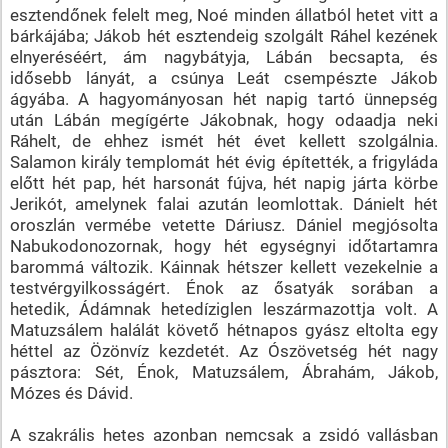
esztendőnek felelt meg, Noé minden állatból hetet vitt a
bárkájába; Jákob hét esztendeig szolgált Ráhel kezének
elnyeréséért, ám nagybátyja, Lábán becsapta, és
idősebb lányát, a csúnya Leát csempészte Jákob
ágyába. A hagyományosan hét napig tartó ünnepség
után Lábán megígérte Jákobnak, hogy odaadja neki
Ráhelt, de ehhez ismét hét évet kellett szolgálnia.
Salamon király templomát hét évig építették, a frigyláda
előtt hét pap, hét harsonát fújva, hét napig járta körbe
Jerikót, amelynek falai azután leomlottak. Dánielt hét
oroszlán vermébe vetette Dáriusz. Dániel megjósolta
Nabukodonozornak, hogy hét egységnyi időtartamra
barommá változik. Káinnak hétszer kellett vezekelnie a
testvérgyilkosságért. Énok az ősatyák sorában a
hetedik, Ádámnak hetedíziglen leszármazottja volt. A
Matuzsálem halálát követő hétnapos gyász eltolta egy
héttel az Özönvíz kezdetét. Az Ószövetség hét nagy
pásztora: Sét, Énok, Matuzsálem, Ábrahám, Jákob,
Mózes és Dávid.
A szakrális hetes azonban nemcsak a zsidó vallásban