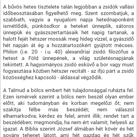
A bűvös hetes tisztelete talán legjobban a zsidók vallási
időbeosztásában figyelhető meg. Szent szombatjuk, a
szabbath, vagyis a nyugalom napja hetednaponként
ismétlődik, pünkösdkor a heteket ünneplik, sátoros
ünnepük és gyászszertartásaik hét napig tartanak, a
halott fejét hétszer mossák meg hideg vízzel, a gyászidő
hét napján át ég a hozzátartozókért gyújtott mécses.
Philon (i.e. 20 - i.u. 40) alexandriai zsidó filozófus a
hetest a Föld ünnepének, a világ születésnapjának
tekintett. A hagyományos zsidó esküvő a bor vagy must
fogyasztása közben hétszer recitált - az ifjú párt a zsidó
közösséghez kapcsoló - áldással végződik.
A Talmud a bölcs embert hét tulajdonsággal ruházta fel.
Ezen ismérvek szerint a bölcs nem beszél olyan ember
előtt, aki tudományban és korban megelőzi őt; nem
szakítja félbe más beszédét; nem válaszol
elhamarkodva; kérdez és felel, amint illik; rendet tart a
beszédében; megmondja, ha nem ért valamit; helyesli az
igazat. A Biblia szerint József álmában hét kövér és hét
sovány tehenet látott, ami hét gazdag és hét szűk