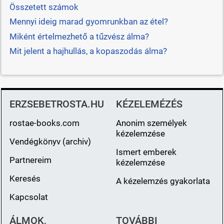
Összetett számok
Mennyi ideig marad gyomrunkban az étel?
Miként értelmezhető a tűzvész álma?
Mit jelent a hajhullás, a kopaszodás álma?
ERZSEBETROSTA.HU
KÉZELEMÉZÉS
rostae-books.com
Anonim személyek
kézelemzése
Vendégkönyv (archiv)
Ismert emberek
Partnereim
kézelemzése
Keresés
A kézelemzés gyakorlata
Kapcsolat
ÁLMOK,
TOVÁBBI