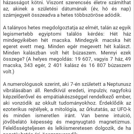
házasságot kötni. Viszont szerencsés életre számíthat
az, akinek a születési dátumának (év, hó és nap)
számjegyeit összeadva a hetes többszöröse adódik.
A talányos hetes megdolgoztatja az elmét, talán az egyik
legismertebb egyiptomi találós kérdés: Hét ház
mindegyikében hét macska. Mindegyik macska hét
egeret evett meg. Minden egér megevett hét kalászt.
Minden kalászban volt hét búzaszem. Mennyi ezek
összege? (A helyes megoldás: 19 607, vagyis 7 ház, 49
macska, 343 egér, 2 401 kalász és 16 807 búzaszem
volt.)
A numerológusok szerint, aki 7-én született a Neptunusz
vibrálásában áll. Rendkívül eredeti, impulzív, nagyfokú
képzelőerővel és empátiakészséggel rendelkező ember,
aki vonzódik az okkult tudományokhoz. Érdeklődik az
ezoterikus rejtélyek, a mitológia, az űrkutatás, az UFO-k
és minden ismeretlen iránt. Van benne intuíció,
jövőbelátó képesség és megnyugtató magnetizmus.
Felelősségteljesen és lelkiismeretesen dolgozik, de ha