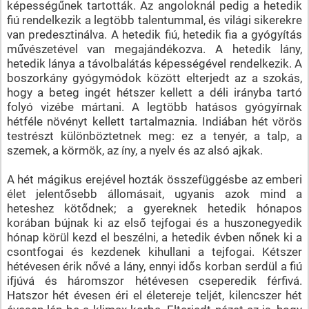
képességűnek tartották. Az angoloknál pedig a hetedik
fiú rendelkezik a legtöbb talentummal, és világi sikerekre
van predesztinálva. A hetedik fiú, hetedik fia a gyógyítás
művészetével van megajándékozva. A hetedik lány,
hetedik lánya a távolbalátás képességével rendelkezik. A
boszorkány gyógymódok között elterjedt az a szokás,
hogy a beteg ingét hétszer kellett a déli irányba tartó
folyó vizébe mártani. A legtöbb hatásos gyógyírnak
hétféle növényt kellett tartalmaznia. Indiában hét vörös
testrészt különböztetnek meg: ez a tenyér, a talp, a
szemek, a körmök, az íny, a nyelv és az alsó ajkak.
A hét mágikus erejével hozták összefüggésbe az emberi
élet jelentősebb állomásait, ugyanis azok mind a
heteshez kötődnek; a gyereknek hetedik hónapos
korában bújnak ki az első tejfogai és a huszonegyedik
hónap körül kezd el beszélni, a hetedik évben nőnek ki a
csontfogai és kezdenek kihullani a tejfogai. Kétszer
hétévesen érik nővé a lány, ennyi idős korban serdül a fiú
ifjúvá és háromszor hétévesen cseperedik férfivá.
Hatszor hét évesen éri el életereje teljét, kilencszer hét