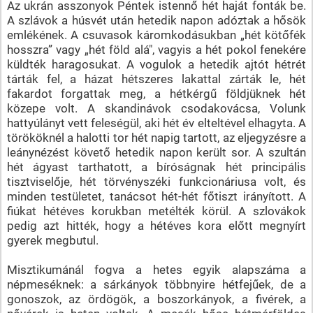
Az ukrán asszonyok Péntek istennő hét haját fonták be.
A szlávok a húsvét után hetedik napon adóztak a hősök
emlékének. A csuvasok káromkodásukban „hét kötőfék
hosszra” vagy „hét föld alá", vagyis a hét pokol fenekére
küldték haragosukat. A vogulok a hetedik ajtót hétrét
tárták fel, a házat hétszeres lakattal zárták le, hét
fakardot forgattak meg, a hétkérgű földjüknek hét
közepe volt. A skandinávok csodakovácsa, Volunk
hattyúlányt vett feleségül, aki hét év elteltével elhagyta. A
törököknél a halotti tor hét napig tartott, az eljegyzésre a
leánynézést követő hetedik napon került sor. A szultán
hét ágyast tarthatott, a bíróságnak hét principális
tisztviselője, hét törvényszéki funkcionáriusa volt, és
minden testületet, tanácsot hét-hét főtiszt irányított. A
fiúkat hétéves korukban metélték körül. A szlovákok
pedig azt hitték, hogy a hétéves kora előtt megnyírt
gyerek megbutul.
Misztikumánál fogva a hetes egyik alapszáma a
népmeséknek: a sárkányok többnyire hétfejűek, de a
gonoszok, az ördögök, a boszorkányok, a fivérek, a