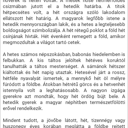
nővérek is heten voltak. A mesék hőse hétmérföldes
csizmában jutott el a hetedik határba. A titok
hétpecsétes volt, a hét országra szóló lakodalom
ellátszott hét határig. A magyarok legfőbb istene a
hetedik mennyországban lakik, és a hetes a legteljesebb
boldogságot szimbolizálja. A hét rétegű poklot a föld hét
csínjának hívták. Hét évenként remegett a föld, amikor
megmozdultak a világot tartó cetek.
A hetes számos népszokásban, babonás hiedelemben is
felbukkan. A kis táltos jelöltek hétéves koruktól
tanulhatták a táltos mesterséget. A sámánok hétszer
kiáltottak és hét napig utaztak. Hetesével járt a rossz,
hétféle nyavalyát ismertek, a mennykő hét öl mélyre
fúródott a földbe. Átokban hétrétű görcs és a hetvenhét
istennyila volt a leghatásosabb. A nagyon izgága
gyerekre azt mondták, hogy hét ördög bújt bele. A
hetedik gyerek a magyar néphitben természetfölötti
erővel rendelkezik.
Mindent tudott, a jövőbe látott, hét, tizennégy vagy
huszonegy éves korában meglátta a földbe rejtett