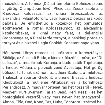
mauzóleum, Artemisz (Diána) temploma Epheszoszban,
a görög Olümpiában lévő, Pheidiasz Zeusz szobra, a
Rhodoszi kolosszus, az óriási bronzszobor, az
alexandriai világítótorony, vagy Kürosz perzsa uralkodó
palotája. De említhetjük a középkor hét bámulatos
építményét: a római Kolosszeumot, az alexandriai
katakombákat, a kínai nagy falat, a dél-angliai
Stonehenge-et, a Pisai ferde tornyot, a nankingi porcelán
tornyot és a bizánci Hagia Sophiát Konstantinápolyban.
Hét szent könyv maradt az utókorra: a keresztények
Bibliája, az óizlandi Edda, a kínaiak filozófiai műve, az "Öt
császár", a muszlimok Koránja, a buddhisták Tripitakája,
a hinduk Védája, a perzsák zend Avesztája. Hét görög
bölcset tartanak számon: az athéni Szolónt, a milétoszi
Thalészt, a spártai Kheilónt, a priénéi Biaszt, a lindoszi
Kleobuloszt, a mütilénei Pittakoszt és a korinthoszi
Periandroszt. A magyar történetírás hét törzsről - Nyék,
Megyeri, Kürt-Gyarmat, Tarján, Jenő, Kéri, Keszi - és hét
honfoglalási vezérről, vagy más néven hét magyarról -
Álmos, Előd, Ond, Kond, Tas, Huba, Töhötöm - számol be.