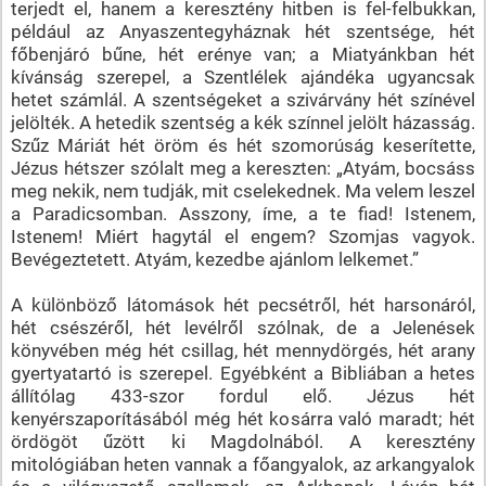
terjedt el, hanem a keresztény hitben is fel-felbukkan,
például az Anyaszentegyháznak hét szentsége, hét
főbenjáró bűne, hét erénye van; a Miatyánkban hét
kívánság szerepel, a Szentlélek ajándéka ugyancsak
hetet számlál. A szentségeket a szivárvány hét színével
jelölték. A hetedik szentség a kék színnel jelölt házasság.
Szűz Máriát hét öröm és hét szomorúság keserítette,
Jézus hétszer szólalt meg a kereszten: „Atyám, bocsáss
meg nekik, nem tudják, mit cselekednek. Ma velem leszel
a Paradicsomban. Asszony, íme, a te fiad! Istenem,
Istenem! Miért hagytál el engem? Szomjas vagyok.
Bevégeztetett. Atyám, kezedbe ajánlom lelkemet.”
A különböző látomások hét pecsétről, hét harsonáról,
hét csészéről, hét levélről szólnak, de a Jelenések
könyvében még hét csillag, hét mennydörgés, hét arany
gyertyatartó is szerepel. Egyébként a Bibliában a hetes
állítólag 433-szor fordul elő. Jézus hét
kenyérszaporításából még hét kosárra való maradt; hét
ördögöt űzött ki Magdolnából. A keresztény
mitológiában heten vannak a főangyalok, az arkangyalok