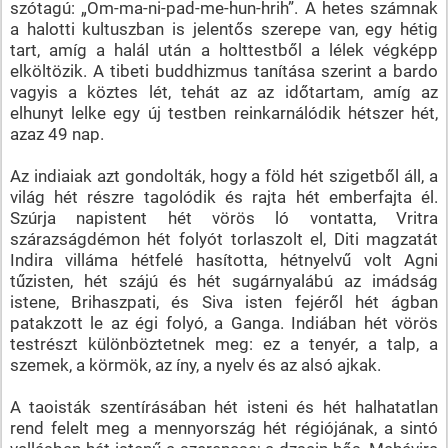
szótagú: „Om-ma-ni-pad-me-hun-hrih”. A hetes számnak
a halotti kultuszban is jelentős szerepe van, egy hétig
tart, amíg a halál után a holttestből a lélek végképp
elköltözik. A tibeti buddhizmus tanítása szerint a bardo
vagyis a köztes lét, tehát az az időtartam, amíg az
elhunyt lelke egy új testben reinkarnálódik hétszer hét,
azaz 49 nap.
Az indiaiak azt gondolták, hogy a föld hét szigetből áll, a
világ hét részre tagolódik és rajta hét emberfajta él.
Szúrja napistent hét vörös ló vontatta, Vritra
szárazságdémon hét folyót torlaszolt el, Diti magzatát
Indira villáma hétfelé hasította, hétnyelvű volt Agni
tűzisten, hét szájú és hét sugárnyalábú az imádság
istene, Brihaszpati, és Siva isten fejéről hét ágban
patakzott le az égi folyó, a Ganga. Indiában hét vörös
testrészt különböztetnek meg: ez a tenyér, a talp, a
szemek, a körmök, az íny, a nyelv és az alsó ajkak.
A taoisták szentírásában hét isteni és hét halhatatlan
rend felelt meg a mennyország hét régiójának, a sintó