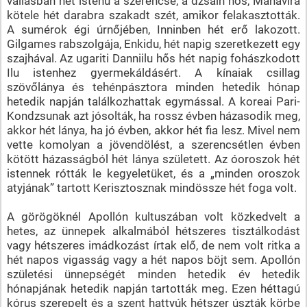
vallásban hét istenű a szerencse; a dzsain hős, Mahávira
kötele hét darabra szakadt szét, amikor felakasztották.
A sumérok égi úrnőjében, Inninben hét erő lakozott.
Gilgames rabszolgája, Enkidu, hét napig szeretkezett egy
szajhával. Az ugariti Danniilu hős hét napig fohászkodott
Ilu istenhez gyermekáldásért. A kínaiak csillag
szövőlánya és tehénpásztora minden hetedik hónap
hetedik napján találkozhattak egymással. A koreai Pari-
Kondzsunak azt jósolták, ha rossz évben házasodik meg,
akkor hét lánya, ha jó évben, akkor hét fia lesz. Mivel nem
vette komolyan a jövendölést, a szerencsétlen évben
kötött házasságból hét lánya született. Az óoroszok hét
istennek rótták le kegyeletüket, és a „minden oroszok
atyjának” tartott Kerisztosznak mindössze hét foga volt.
A görögöknél Apollón kultuszában volt közkedvelt a
hetes, az ünnepek alkalmából hétszeres tisztálkodást
vagy hétszeres imádkozást írtak elő, de nem volt ritka a
hét napos vigasság vagy a hét napos böjt sem. Apollón
születési ünnepségét minden hetedik év hetedik
hónapjának hetedik napján tartották meg. Ezen héttagú
kórus szerepelt és a szent hattyúk hétszer úszták körbe