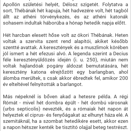
Apollón születési helyét, Délosz szigetét. Folytatva a
sort, Thébának hét kapuja, hét hadvezére volt, hét tagból
állt az athéni törvénykezés, és az athéni katonák
sohasem indultak háborúba a hónap hetedik napja előtt.
Hét harcban elesett hőse volt az ókori Thébának. Heten
voltak a szervita szent rend alapítói, akiket később
szentté avattak. A keresztények és a muszlimok körében
jól ismert a hét efezusi alvó. A legenda szerint a Decius
féle keresztényüldözés idején (i. u. 250), miután nem
voltak hajlandóak pogány áldozat bemutatására, hét
keresztény katona elrejtőzött egy barlangban, ahol
álomba merültek, s csak akkor ébredtek fel, amikor 200
év elteltével felnyitották a barlangot.
Más népeknél is bőven akad a hetesre példa. A régi
Rómát - mivel hét dombra épült - hét dombú városnak
(urbs septicolis) nevezték, és a rómaiak hét napon át
helyeztek el ciprus- és fenyőágakat az elhunyt háza elé. A
szemitáknál, ha a szombat hetedikére esett, akkor ezen
a napon hétszer kenték be tisztító olajjal beteg testrészt.