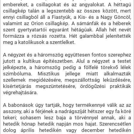
embereket, a csillagokat és az angyalokat. A héttagú
csillagkép talán a legszentebb az összes között, mert
ennyi csillagból áll a Fiastyúk, a Kis- és a Nagy Göncöl,
valamint az Orion csillagkép. A sámánfák és a héberek
szent gyertyatartói egyaránt hétágúak. Allah hét nevét
formázza a rózsás rozetta. Hét galambbal jelenítették
meg a katolikusok a szentlelket.
A négyzet és a háromszög együttesen fontos szerephez
jutott a kultikus építészetben. Alul a négyzet a testet
jelképezte, a háromszög pedig a fölfelé törekvő lélek
szimbóluma. Misztikus jellege miatt alkalmazták
szellemek megidézésére, megszállottság leküzdésére,
kísértetjárás megszüntetésére, ördögűzési praktikák
végrehajtására.
A babonások úgy tartják, hogy termékennyé válik az az
asszony, aki a férjének a nadrágszíját hétszer egy fa köré
tekeri; sohasem lesz baja a törvénnyel annak, aki a
hetedik hónap hetedik napján mos hajat. Szerencsétlen
dolog április hetedikén vagy december hetedikén