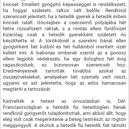
kincset. Emellett gyógyító képességgel is rendelkezett,
ha foggal született, táltos vált belőle. Rendkívül
szerencsét jelentett, ha a hetedik gyerek a hetedik évben
kincset talált. Göcsejben a csecsemő pólyájába hét
hétre rózsafüzért raktak, s a rontás elleni fürdővizet
kizárólag csak a hetedik gyerekként született no
készíthette el. A törököknél a szerelmi bánat ellen
gyógyírként hét kútból és hét hullámból merített vizet
kellett inni. A babonás emberek szerint az a gonosz
elleni legjobb védekezés, ha egy dologhoz hét évig
ragaszkodunk, ez bizonyosan szerencsét hoz.
Eredményesnek tartották továbbá azokat az
összejöveteleket, amelyeken hét személy vett részt,
ugyanis ez azt jelentette, hogy az adós hamarosan
megtéríti a tartozását.
Kedvelték a hetest az orvoslásban is, Dél-
Franciaországban a hetedik fiú hetedíziglen fiának
rendkívül gyógyerőt tulajdonítottak, ami abból állt, hogy
elég volt csak megérintenie a beteg testrészt, az rögtön
meggyógyult. A skótok a hetedik fiú hetedik fiát látnoki