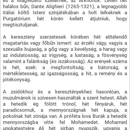
és a világvezető szellemek, az Arkhonok. Lévén hét
halálos bűn, Dante Alighieri (1265-1321), a legnagyobb
itáliai költő Isteni színjátékában a holt lelkeknek a
Purgatórium hét körén kellett átjutniuk, hogy
megtisztuljanak.
A keresztény szerzetesek körében hét elítélendő
magatartás vagy főbűn ismert: az érzéki vágy, vagyis a
szexuális bujaság, a gőg vagy a kevélység, a harag vagy
az indulatosság, az irigység, a lustaság, a fösvénység
valamint a falánkság (és iszákosság). Az erények száma
is hét, ezek: a megfontoltság, a bátorság, a
mértékletesség, az igazságosság, a hit, a remény és a
jótékonyság.
A zsidókhoz és a keresztényekhez hasonlóan, a
muzulmánok is szívesen használták a szent hetest. Allah
a hetedik ég fölött trónol, hét fényáruk, hét
paradicsomuk, a mennyországnak hét kapuja, a
pokolnak hét zónája van. A próféta lova Burák a hetedik
mennyországba vitte fel Mohamedet. Mohamed
unokatestvére Ali hét sírban nyugszik, ugyanis a