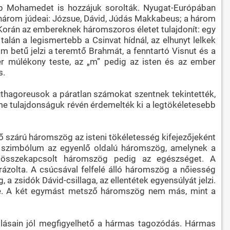
őbb Mohamedet is hozzájuk sorolták. Nyugat-Európában
a három júdeai: Józsue, Dávid, Júdás Makkabeus; a három
 Korán az embereknek háromszoros életet tulajdonít: egy
 talán a legismertebb a Csinvat hídnál, az elhunyt lelkek
m betű jelzi a teremtő Brahmát, a fenntartó Visnut és a
mber múlékony teste, az „m” pedig az isten és az ember
s.
üthagoreusok a páratlan számokat szentnek tekintették,
me tulajdonságuk révén érdemelték ki a legtökéletesebb
 szárú háromszög az isteni tökéletesség kifejezőjeként
i szimbólum az egyenlő oldalú háromszög, amelynek a
 összekapcsolt háromszög pedig az egészséget. A
zolta. A csúcsával felfelé álló háromszög a nőiesség
 zsidók Dávid-csillaga, az ellentétek egyensúlyát jelzi.
énye. A két egymást metsző háromszög nem más, mint a
olásain jól megfigyelhető a hármas tagozódás. Hármas