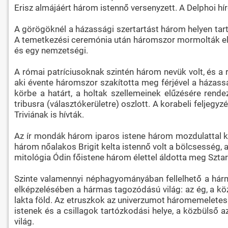
Erisz almájáért három istennő versenyzett. A Delphoi h
A görögöknél a házassági szertartást három helyen tarto
A temetkezési ceremónia után háromszor mormolták el az
és egy nemzetségi.
A római patríciusoknak szintén három nevük volt, és a
aki évente háromszor szakította meg férjével a házass
körbe a határt, a holtak szellemeinek elűzésére ren
tribusra (választókerületre) oszlott. A korabeli feljegy
Triviának is hívták.
Az ír mondák három iparos istene három mozdulattal kés
három nőalakos Brigit kelta istennő volt a bölcsesség, 
mitológia Ódin főistene három élettel áldotta meg Sztar
Szinte valamennyi néphagyományában fellelhető a hármas
elképzelésében a hármas tagozódású világ: az ég, a köz
lakta föld. Az etruszkok az univerzumot háromemeletes
istenek és a csillagok tartózkodási helye, a közbülső 
világ.