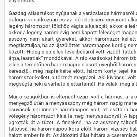
enyhítették.
Gazdag választékot nyújtanak a varázslatos hármasról a
dologra vonatkozóan és az idő jelölésére egyaránt alk
legény háromszor földhöz vágta a kalapját, akkor a leá
akkor a legény három évig nem kapott feleséget magának
asszony nem akart gyereket, akkor háromszor kellett
megtisztuljon, ha az újszülöttet háromnapos koráig nem
között. Hideglelés ellen levelibékáról vett vízből itat
árpa, learatlak” mondókával. A ráolvasásokat három ízb
ellen a temetőben három napra elásott üvegből háromszo
keresztül, még napfelkelte előtt, három korty tejet ke
háromszor kellett a törzsét megrázni. Aki kíváncsi vo
megsúgta neki a várható élettartamát. Ha valaki még a t
Már országokban is elterjedt szám volt a hármas: a jak
menyegző után a menyasszony még három napig maradt a 
csuvasok sörünnepe háromnapos volt, az asztalra hár
vőlegény háromszor kínálta meg menyasszonyát. A lappo
ugrották át a tüzet. A finneknél, ha az asszony tálto
táltossá, ha háromnapos kora előtt három vízesés habj
halott ember fejét. Az áldozati állat hátára a cseremi