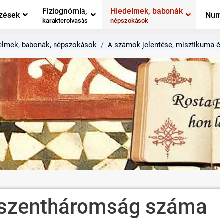
Fiziognómia,
Hiedelmek, babonák
zések
Num
karakterolvasás
népszokások
elmek, babonák, népszokások
A számok jelentése, misztikuma é
a szentháromság száma