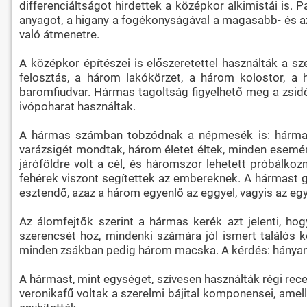
differenciáltságot hirdettek a középkor alkimistái is. 
anyagot, a higany a fogékonyságával a magasabb- és az 
való átmenetre.
A középkor építészei is előszeretettel használták a s
felosztás, a három lakókörzet, a három kolostor, 
baromfiudvar. Hármas tagoltság figyelhető meg a zsid
ivópoharat használtak.
A hármas számban tobzódnak a népmesék is: hárman v
varázsigét mondtak, három életet éltek, minden esemény
járóföldre volt a cél, és háromszor lehetett próbálkoz
fehérek viszont segítettek az embereknek. A hármast
esztendő, azaz a három egyenlő az eggyel, vagyis az e
Az álomfejtők szerint a hármas kerék azt jelenti, ho
szerencsét hoz, mindenki számára jól ismert találós k
minden zsákban pedig három macska. A kérdés: hányan
A hármast, mint egységet, szívesen használták régi rec
veronikafű voltak a szerelmi bájital komponensei, amell