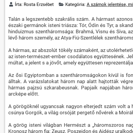
Írta:
Rosta Erzsébet
Kategória:
A számok jelentése, mi
Talán a legszentebb szakrális szám. A hármast azonosí
északi germánok isteni triásza: Tór, Ódin és Tyr, a skand
hinduizmus szentháromsága: Brahmá, Visnu és Siva, az 
lévő három személy, az Atya-Fiú-Szentlélek szentháromsá
A hármas, az abszolút tökély számaként, az utolérhetetle
az isten-természet-ember csodálatos együttesének. Je
múltat, a jelent s a jövőt, amely együttesen reprezentál
Az ősi Egyiptomban a szentháromságokon kívül is fon
álltak. A varázslatokat három nap alatt hajtották vég
hármas pajzsú szkarabeusnak. Papjaik napjában háro
arcképe előtt.
A görögöknél ugyancsak nagyon elterjedt szám volt a há
csúnya Gorgók, a világ orsóját pergető nővérek a Moirák
A görög isteni világban Hermészt a „háromszoros nagy”
Kronosz három fia: Zeusz, Poszeidon és Aidész uralkodott