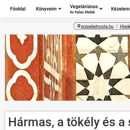
Vegetáriánus
Főoldal
Könyveim
Kézelem
és halas ételek
erzsebetrosta.hu
Hied
Hármas, a tökély és 