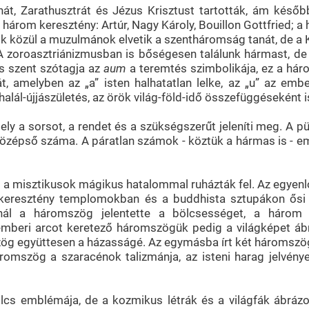
át, Zarathusztrát és Jézus Krisztust tartották, ám kés
három keresztény: Artúr, Nagy Károly, Bouillon Gottfried; 
ok közül a muzulmánok elvetik a szentháromság tanát, de a
it. A zoroasztriánizmusban is bőségesen találunk hármast, de
mus szent szótagja az
aum
a teremtés szimbolikája, ez a háro
át, amelyben az „a” isten halhatatlan lelke, az „u” az e
halál-újjászületés, az örök világ-föld-idő összefüggéseként i
ly a sorsot, a rendet és a szükségszerűt jeleníti meg. A p
özépső száma. A páratlan számok - köztük a hármas is - e
a misztikusok mágikus hatalommal ruházták fel. Az egyenlő
 A keresztény templomokban és a buddhista sztupákon ős
nál a háromszög jelentette a bölcsességet, a három
eri arcot keretező háromszögük pedig a világképet ábrá
ög együttesen a házasságé. Az egymásba írt két háromszög, a
áromszög a szaracénok talizmánja, az isteni harag jelv
lcs emblémája, de a kozmikus létrák és a világfák ábráz