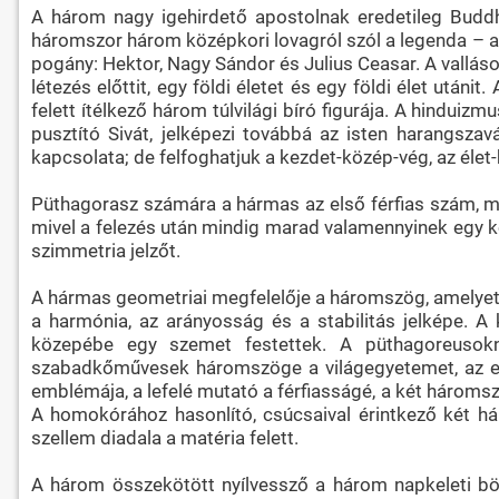
A három nagy igehirdető apostolnak eredetileg Buddh
háromszor három középkori lovagról szól a legenda – a 
pogány: Hektor, Nagy Sándor és Julius Ceasar. A vallás
létezés előttit, egy földi életet és egy földi élet után
felett ítélkező három túlvilági bíró figurája. A hinduiz
pusztító Sivát, jelképezi továbbá az isten harangszav
kapcsolata; de felfoghatjuk a kezdet-közép-vég, az élet-
Püthagorasz számára a hármas az első férfias szám, me
mivel a felezés után mindig marad valamennyinek egy k
szimmetria jelzőt.
A hármas geometriai megfelelője a háromszög, amelyet 
a harmónia, az arányosság és a stabilitás jelképe.
közepébe egy szemet festettek. A püthagoreusok
szabadkőművesek háromszöge a világegyetemet, az emb
emblémája, a lefelé mutató a férfiasságé, a két háromsz
A homokórához hasonlító, csúcsaival érintkező két h
szellem diadala a matéria felett.
A három összekötött nyílvessző a három napkeleti bö