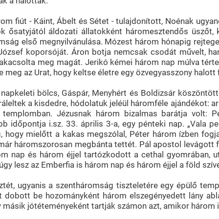
k a halottak.
fiút - Káint, Ábelt és Sétet - tulajdonított, Noénak ugyanc
ók ősatyjától áldozati állatokként háromesztendős üszőt
omság első megnyilvánulása. Mózest három hónapig rejtege
 József koporsóját. Áron botja nemcsak csodát művelt, h
kacsolta meg magát. Jerikó kémei három nap múlva tértek 
rte meg az Urat, hogy keltse életre egy özvegyasszony halott
napkeleti bölcs, Gáspár, Menyhért és Boldizsár köszöntötte
leltek a kisdedre, hódolatuk jeléül háromféle ajándékot: a
 templomban. Jézusnak három bizalmas barátja volt: Pé
 időpontja i.sz. 33. április 3-a, egy pénteki nap. „Vala pe
, hogy mielőtt a kakas megszólal, Péter három ízben fogj
r háromszorosan megbánta tettét. Pál apostol levágott feje
om nap és három éjjel tartózkodott a cethal gyomrában, u
úgy lesz az Emberfia is három nap és három éjjel a föld szív
tét, ugyanis a szentháromság tiszteletére egy épülő temp
t dobott be hozományként három elszegényedett lány ablaká
ásik jótéteményeként tartják számon azt, amikor három ig