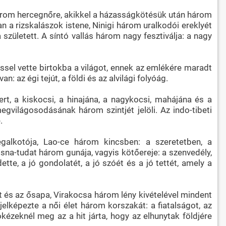
 három hercegnőre, akikkel a házasságkötésük után három
 a rizskalászok istene, Ninigi három uralkodói ereklyét
 született. A síntó vallás három nagy fesztiválja: a nagy
ssel vette birtokba a világot, ennek az emlékére maradt
az égi tejút, a földi és az alvilági folyóág.
, a kiskocsi, a hinajána, a nagykocsi, mahájána és a
gvilágosodásának három szintjét jelöli. Az indo-tibeti
.
egalkotója, Lao-ce három kincsben: a szeretetben, a
na-tudat három gunája, vagyis kötőereje: a szenvedély,
tte, a jó gondolatét, a jó szóét és a jó tettét, amely a
 és az ősapa, Virakocsa három lény kivételével mindent
elképezte a női élet három korszakát: a fiatalságot, az
ézeknél meg az a hit járta, hogy az elhunytak földjére