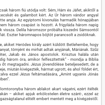
sak három fiú utódja volt: Sém, Hám és Jáfet, akiktől a
, kecskét és galambot kért. Az Úr három vándor angyal
tte anyja. Az egyiptomi kivonulás harmadik hónapjában
anem három csapást is hozott. A frigyláda három napig
vissza. Delila háromszor próbálta kiszedni Sámsontól
 fiát. Eszter háromnapos böjtöt parancsolt a zsidóknak.
, akiket Heródes király azért küldött Betlehembe, hogy
ranyat, tömjént és mirhát adtak anyjának, Máriának. Szűz
ter, Jakab és János apostolok. Krisztus halála után
dig három óra, amikor felfeszítették” - mondja a Biblia
a őt megtagadni. Jézus jövendölése beteljesedett, de a
, miután kivégezték, hármat ugrott, és ahol földet ért,
talva ezzel Jézus feltámadására, „Amint ugyanis Jónás
ében”.
lomtoronyba három ablakot akart vágatni, ezért ítélték
n – akiket apjuk erkölcstelen életre szánt-, ezzel az
azságtalanul elítélt embert mentett meg a kivégzéstől.