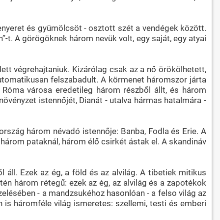
kenyeret és gyümölcsöt - osztott szét a vendégek között.
-t. A görögöknek három nevük volt, egy saját, egy atyai
t végrehajtaniuk. Kizárólag csak az a nő örökölhetett,
automatikusan felszabadult. A körmenet háromszor járta
 Róma városa eredetileg három részből állt, és három
 növényzet istennőjét, Dianát - utalva hármas hatalmára -
rország három névadó istennője: Banba, Fodla és Erie. A
 három pataknál, három élő csirkét ástak el. A skandináv
l. Ezek az ég, a föld és az alvilág. A tibetiek mitikus
tén három rétegű: ezek az ég, az alvilág és a zapotékok
elésében - a mandzsukéhoz hasonlóan - a felso világ az
is háromféle világ ismeretes: szellemi, testi és emberi