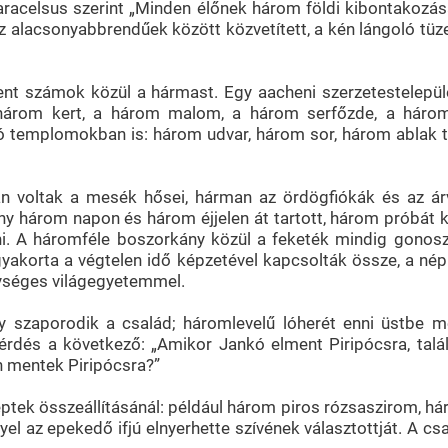
Paracelsus szerint „Minden élőnek három földi kibontakozása
alacsonyabbrendűek között közvetített, a kén lángoló tüzess
zent számok közül a hármast. Egy aacheni szerzetestelepülé
a három kert, a három malom, a három serfőzde, a háro
ó templomokban is: három udvar, három sor, három ablak t
oltak a mesék hősei, hárman az ördögfiókák és az árvá
 három napon és három éjjelen át tartott, három próbát ke
ni. A háromféle boszorkány közül a feketék mindig gonosza
 gyakorta a végtelen idő képzetével kapcsolták össze, a 
gységes világegyetemmel.
gy szaporodik a család; háromlevelű lóherét enni üstbe 
érdés a következő: „Amikor Jankó elment Piripócsra, talá
 mentek Piripócsra?”
eptek összeállításánál: például három piros rózsaszirom, há
yel az epekedő ifjú elnyerhette szívének választottját. A 