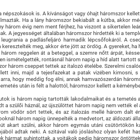
 népszokások is. A kívánságot vagy óhajt háromszor kellett
almazták. Ha a lány háromszor bekiabált a kútba, akkor mé
ny három évig nem ment férjhez, ha viszont a sikertelen leá
. A jegyességet általában háromszor hirdették ki a templo
 leugrania a padlásfeljáró harmadik lépcsőfokáról. A cs
 keresztelték meg, akkor érte jött az ördög. A gyereket, ha
tak három reggelen át a beteggel, a szemre nőtt árpát, kés
en ismételgették, rontásnál három napig a híd alatt tartott
r három cseppet tettek az italozó ételébe. Szerelmi csalód
llett inni, majd a tejesfazekat a patak vizében kimosni, s
lt arra, hogy meddig fog élni, annak hamvazószerdán három
emetés után is félt a halottól, háromszor kellett a kéménybe
utok is három napig tartották lakodalmaikat és a temetés a
szülői háznál, az újszülöttet három napig nem vették el az
om vödör sört tettek, és az italozás mellé három dalt én
knál három napig ünnepelték a medvetort, az áldozati állat
sfiút akart szülni, akkor három egymás utáni csütörtökön 
ából adtak neki. A szitával való jósláshoz olyan kefét h
szek hármat suhintottak, a vojtákok pedig háromszor öntötte