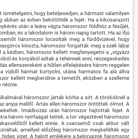
 ismételgetni, hogy beteljesedjen, a hármast valamilyen
g abban az évben bekötötték a fejét. Ha a kikosarazott
nykérés után a leány vágta háromszor földhöz a fésűjét,
mban, és a lakodalom is három napig tartott. Ha az ifjú
ecsemőt háromszor locsolták meg a fürdővizével, hogy
 hasgörcs kínozta, háromszor forgatták meg a szék lábai
sel a kézben, háromszor kellett megfenyegetni a „vigyázz
 sóból és korpából adtak a tehénnek enni, részegeskedés
ás ellenszereként a hűtlen elfelejtésére három reggelen
 a vízből hármat kortyolni, utána harmatos fa alá állva
szor kellett megkerülnie a temetőt, eközben a szelleme
 néznie.
lkalmával háromszor járták körbe a sírt. A törököknél a
 anyja mellől. Ártás ellen háromszor öntöttek ólmot. A
ekeltek. Imádkozás után háromszor hajtottak fejet. A
ra három nyírfaágat tettek, a tor végeztével háromszor
kakasvelőből kellett ennie. A csecsemő csak akkor vált
asználtak, amellyel előzőleg háromszor megkefélték egy
k hideg vizet. A halott emlékére a beloruszok háromszor