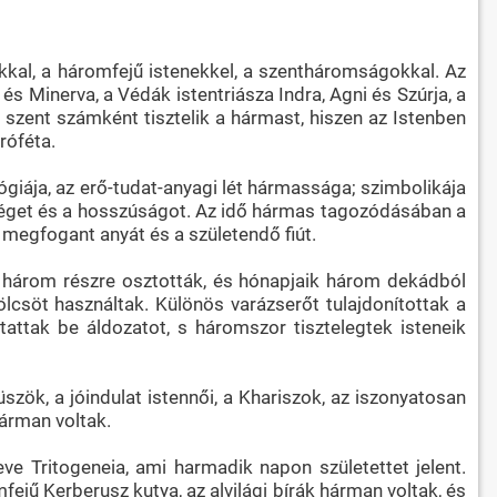
kkal, a háromfejű istenekkel, a szentháromságokkal. Az
 és Minerva, a Védák istentriásza Indra, Agni és Szúrja, a
szent számként tisztelik a hármast, hiszen az Istenben
róféta.
lógiája, az erő-tudat-anyagi lét hármassága; szimbolikája
séget és a hosszúságot. Az idő hármas tagozódásában a
a megfogant anyát és a születendő fiút.
 három részre osztották, és hónapjaik három dekádból
lcsöt használtak. Különös varázserőt tulajdonítottak a
tak be áldozatot, s háromszor tisztelegtek isteneik
zök, a jóindulat istennői, a Khariszok, az iszonyatosan
hárman voltak.
ve Tritogeneia, ami harmadik napon születettet jelent.
fejű Kerberusz kutya, az alvilági bírák hárman voltak, és