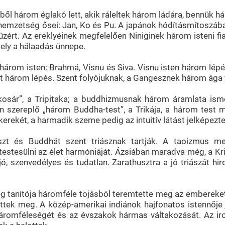
ből három églakó lett, akik ráleltek három ládára, bennük
nemzetség ősei: Jan, Ko és Pu. A japánok hódításmítoszában
zért. Az ereklyéinek megfelelően Niniginek három isteni fia
mely a hálaadás ünnepe.
árom isten: Brahmá, Visnu és Siva. Visnu isten három lépé
három lépés. Szent folyójuknak, a Gangesznek három ága van: 
sár”, a Tripitaka; a buddhizmusnak három áramlata ismert
szereplő „három Buddha-test”, a Trikája, a három test me
ekét, a harmadik szeme pedig az intuitív látást jelképezte
uszt és Buddhát szent triásznak tartják. A taoizmus m
stesülni az élet harmóniáját. Ázsiában maradva még, a Kris
, szenvedélyes és tudatlan. Zarathusztra a jó triászát hirde
g tanítója háromféle tojásból teremtette meg az embereket
tek meg. A közép-amerikai indiánok hajfonatos istennője j
háromféleségét és az évszakok hármas váltakozását. Az irok