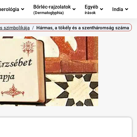
Bőrléc-rajzolatok
Egyéb
erológia
India
(Dermatoglyphia)
írások
s szimbolikája
Hármas, a tökély és a szentháromság száma