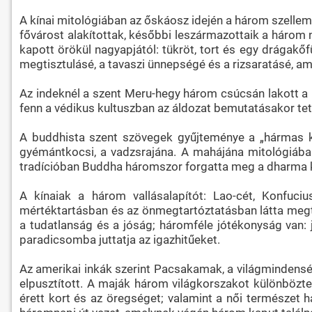
A kínai mitológiában az őskáosz idején a három szellem
fővárost alakítottak, későbbi leszármazottaik a három 
kapott örökül nagyapjától: tükröt, tort és egy drágakőfü
megtisztulásé, a tavaszi ünnepségé és a rizsaratásé, a
Az indeknél a szent Meru-hegy három csúcsán lakott a h
fenn a védikus kultuszban az áldozat bemutatásakor tett 
A buddhista szent szövegek gyűjteménye a „hármas ko
gyémántkocsi, a vadzsrajána. A mahájána mitológiában 
tradícióban Buddha háromszor forgatta meg a dharma ker
A kínaiak a három vallásalapítót: Lao-cét, Konfuci
mértéktartásban és az önmegtartóztatásban látta megte
a tudatlanság és a jóság; háromféle jótékonyság van: jó
paradicsomba juttatja az igazhitűeket.
Az amerikai inkák szerint Pacsakamak, a világmindensé
elpusztított. A maják három világkorszakot különböztet
érett kort és az öregséget; valamint a női természet 