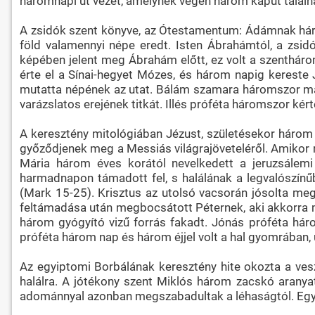
háromnapi út vezet, amelynek végén három kaput találna
A zsidók szent könyve, az Ótestamentum: Ádámnak három 
föld valamennyi népe eredt. Isten Ábrahámtól, a zsid
képében jelent meg Ábrahám előtt, ez volt a szenthár
érte el a Sínai-hegyet Mózes, és három napig kereste
mutatta népének az utat. Bálám szamara háromszor ma
varázslatos erejének titkát. Illés próféta háromszor ké
A keresztény mitológiában Jézust, születésekor három 
győződjenek meg a Messiás világrajöveteléről. Amikor rá
Mária három éves korától nevelkedett a jeruzsálemi
harmadnapon támadott fel, s halálának a legvalószínűbb
(Mark 15-25). Krisztus az utolsó vacsorán jósolta meg
feltámadása után megbocsátott Péternek, aki akkorra má
három gyógyító vizű forrás fakadt. Jónás próféta hár
próféta három nap és három éjjel volt a hal gyomrában, 
Az egyiptomi Borbálának keresztény hite okozta a vesz
halálra. A jótékony szent Miklós három zacskó aranya
adománnyal azonban megszabadultak a léhaságtól. Egy m