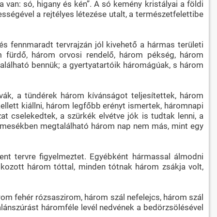
 van: só, higany és kén”. A só kemény kristályai a földi
égével a rejtélyes létezése utalt, a természetfelettibe
s fennmaradt tervrajzán jól kivehető a hármas területi
m fürdő, három orvosi rendelő, három pékség, három
alálható bennük; a gyertyatartóik háromágúak, s három
k, a tündérek három kívánságot teljesítettek, három
llett kiállni, három legfőbb erényt ismertek, háromnapi
t cselekedtek, a szürkék elvétve jók is tudtak lenni, a
népmesékben megtalálható három nap nem más, mint egy
ment tervre figyelmeztet. Egyébként hármassal álmodni
lkozott három tóttal, minden tótnak három zsákja volt,
rom fehér rózsaszirom, három szál nefelejcs, három szál
csalánszúrást háromféle levél nedvének a bedörzsölésével