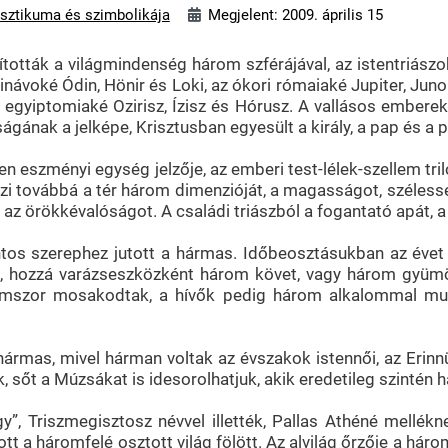
sztikuma és szimbolikája
Megjelent: 2009. április 15
tották a világmindenség három szférájával, az istentriászo
inávoké Ódin, Hönir és Loki, az ókori rómaiaké Jupiter, Juno
egyiptomiaké Ozirisz, Ízisz és Hórusz. A vallásos emberek 
gának a jelképe, Krisztusban egyesült a király, a pap és a p
n eszményi egység jelzője, az emberi test-lélek-szellem tri
lzi továbbá a tér három dimenzióját, a magasságot, széles
ja az örökkévalóságot. A családi triászból a fogantató apát, 
tos szerephez jutott a hármas. Időbeosztásukban az évet
re, hozzá varázseszközként három követ, vagy három gyümö
mszor mosakodtak, a hívők pedig három alkalommal mutat
rmas, mivel hárman voltak az évszakok istennői, az Erinnüs
, sőt a Múzsákat is idesorolhatjuk, akik eredetileg szintén 
, Triszmegisztosz névvel illették, Pallas Athéné mellékne
 a háromfelé osztott világ fölött. Az alvilág őrzője a három