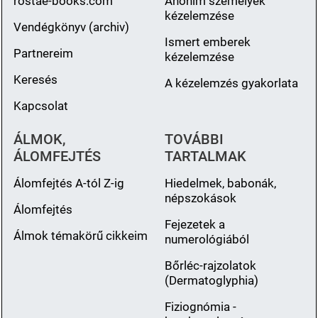
rostae-books.com
Anonim személyek
kézelemzése
Vendégkönyv (archiv)
Ismert emberek
Partnereim
kézelemzése
Keresés
A kézelemzés gyakorlata
Kapcsolat
ÁLMOK,
TOVÁBBI
ÁLOMFEJTÉS
TARTALMAK
Álomfejtés A-tól Z-ig
Hiedelmek, babonák,
népszokások
Álomfejtés
Fejezetek a
Álmok témakörű cikkeim
numerológiából
Bőrléc-rajzolatok
(Dermatoglyphia)
Fiziognómia -