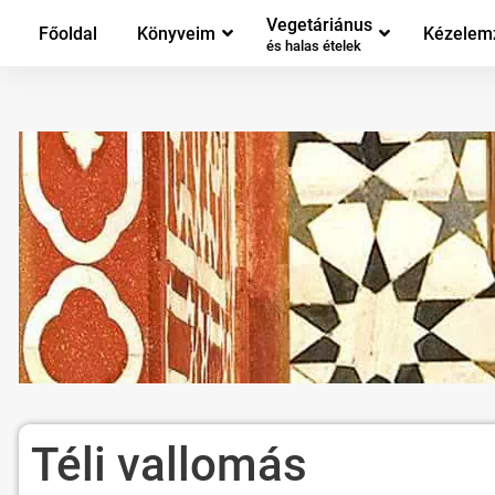
Vegetáriánus
Főoldal
Könyveim
Kézelem
és halas ételek
Téli vallomás