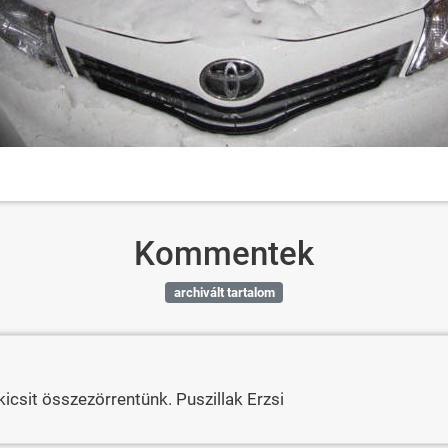
Kommentek
archivált tartalom
kicsit összezörrentünk. Puszillak Erzsi