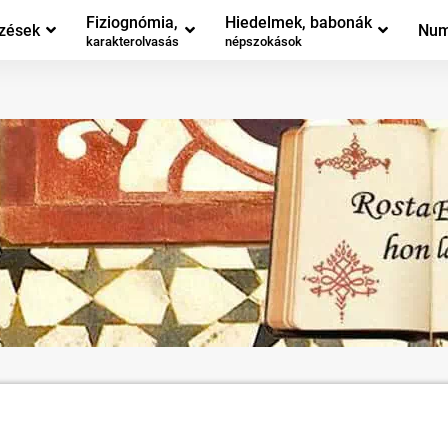
Fiziognómia,
Hiedelmek, babonák
zések
Num
karakterolvasás
népszokások