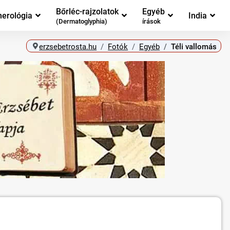
Bőrléc-rajzolatok
Egyéb
erológia
India
(Dermatoglyphia)
írások
erzsebetrosta.hu
Fotók
Egyéb
Téli vallomás