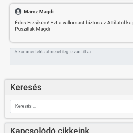
Märcz Magdi
Édes Erzsikém! Ezt a vallomást biztos az Attilától kapta
Puszillak Magdi
A kommentelés átmenetileg le van tiltva
Keresés
Keresés
Kapcsolódó cikkeink